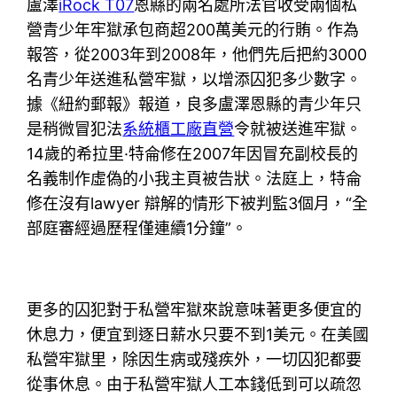
盧澤
iRock T07
恩縣的兩名處所法官收受兩個私
營青少年牢獄承包商超200萬美元的行賄。作為
報答，從2003年到2008年，他們先后把約3000
名青少年送進私營牢獄，以增添囚犯多少數字。
據《紐約郵報》報道，良多盧澤恩縣的青少年只
是稍微冒犯法
系統櫃工廠直營
令就被送進牢獄。
14歲的希拉里·特侖修在2007年因冒充副校長的
名義制作虛偽的小我主頁被告狀。法庭上，特侖
修在沒有lawyer 辯解的情形下被判監3個月，“全
部庭審經過歷程僅連續1分鐘”。
更多的囚犯對于私營牢獄來說意味著更多便宜的
休息力，便宜到逐日薪水只要不到1美元。在美國
私營牢獄里，除因生病或殘疾外，一切囚犯都要
從事休息。由于私營牢獄人工本錢低到可以疏忽