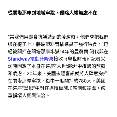
從關塔那摩到地域牢獄，侵略人權無處不在
“當我們用盡食抗議遭到的凌虐時，他們會把我們
綁在椅子上，將硬塑料管插進鼻子強行喂食。”已
經被關押在關塔那摩牢獄14年的曼蘇爾·阿代菲在
Standway電動升降桌
接收《舉世時報》記者采
訪時回想了本身在這座“人世煉獄”中遭遇的熬煎
和凌虐。20年來，美國未經審訊就將人肆意拘押
在關塔那摩牢獄，獄中一度關押約780人。美國
在這座“黑獄”中對在逃職員施加嚴刑和凌虐，嚴
重損壞人權與法治。