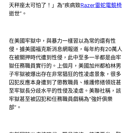
天秤座太可怕了！」為“疾病致
Razer雷蛇電競椅
逝世”。
在美國牢獄中，與暴力一樣習以為常的還有性
侵。據美國福克斯消息網報道，每年約有20萬人
在被關押時代遭到性侵，此中至多一半都是由牢
獄任務職員實行的。上個月，美國加州都柏林男
子牢獄被爆出存在非常猖狂的性凌虐景象，很多
囚犯反應本身遭到了懲教職員、維護修繕領班甚
至牢獄長分歧水平的性侵及凌虐。美聯社稱，該
牢獄甚至被囚犯和任務職員戲稱為“強奸俱樂
部”。