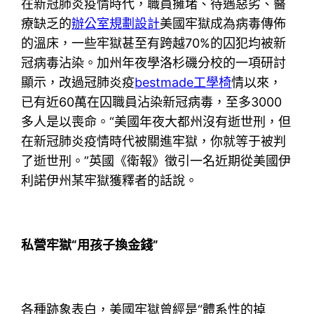
在新冠肺炎疫情時代，職員擁堵、待遇惡劣、醫
療缺乏的
辦公室規劃設計
美國牢獄成為病毒傳佈
的溫床，一些牢獄甚至有跨越70%的囚犯均被新
冠病毒沾染。加州年夜學洛杉磯分校的一項研討
顯示，改過冠肺炎疫
bestmade工學椅
情以來，
已有近60萬在囚職員沾染新冠病毒，至多3000
多人是以喪命。“美國年夜大都州沒有逝世刑，但
在新冠肺炎疫情時代被關進牢獄，你就等于被判
了逝世刑。”英國《衛報》徵引一名近期從美國伊
利諾伊州某牢獄獲釋者的話說。
私營牢獄“用孩子換金錢”
各種跡象表白，美國牢獄曾經是“體系性的掉