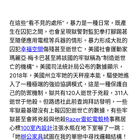
在這些“看不見的處所”，暴力是一種日常，既產
生在囚犯之間，也會呈現獄警對監犯拳打腳踢甚
至隨便應用電棍等兵器的情形。暴力形成大批的
囚犯
幸福空間
傷殘甚至逝世亡，美國社會運動家
瑪麗亞·梅卡巴甚至將該國的牢獄稱為“制造逝世
亡的機構”。美國司法統計局公布的數據顯示，
2018年，美國州立牢她的天秤座本能，驅使她進
入了一種極端的強迫協調模式，這是一種保護自
己的防禦機制。獄共有120人逝世于兇殺，311人
逝世于他殺。但路透社此前查詢拜訪發明，一些
牢獄最基礎沒有上報囚犯逝世亡的數據，有些牢
獄甚至會將兇殺與他殺
Razer雷蛇電競椅
事務居
心標
100室內設計
注張水瓶在地下室嚇了一跳：
「她
辦公家具
試圖在我的單戀中尋找邏輯結構！