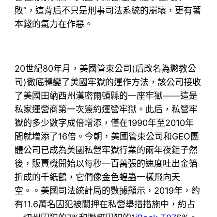
敗”，這背后不只是刑事司法系統的崩壞，更有著
本錢的氣力在作惡。
20世紀80年月，美國管束公司(后改名為懲教公
司)徹底轉變了美國牢獄的運作方法，該公司接收
了美國田納西州漢密爾頓縣的一座牢獄——這是
私家運營商第一次簽約運營牢獄。此后，私營牢
獄的多少數字成倍增添，僅在1990年至2010年
間就增添了16倍。今朝，美國管束公司和GEO團
體公司已成為美國私營牢獄行業的兩年夜鉅子然
後，販賣機開始以每秒一百萬張的速度吐出金箔
折成的千紙鶴，它們像金色蝗蟲一樣飛向天
空。。美國司法統計局的數據顯示，2019年，約
有11.6萬名囚犯被關押在私營舉措措施中，約占