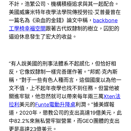
不計，浩繁公司、機構積極追求與其一起配合。
美國威廉米特年夜學法學院傳授勞拉·艾普曼曾在
一篇名為《染血的金錢》論文中稱，
backbone
工學椅
幸福空間
跟著古代奴隸制的樹立，囚犯的
逼迫休息發生了宏大的收益。
“有人說美國的刑事法體系不起感化，但恰好相
反，它像奴隸制一樣完善運作著。”邦妮·克內斯
稱，“對于一些有色人種而言，這個國度以為他一
文不值，上不起年夜學也找不到任務。但當他被
關進牢獄，他忽然就可以帶來每年兩三萬
Xten法
拉利
美元的
Funte電動升降桌
利潤。”據美媒報
道，2020年，懲教公司的支出高達19億美元，此
中82.2%來無私營牢獄營業，而GEO團體的支出
更是高達23億美元。