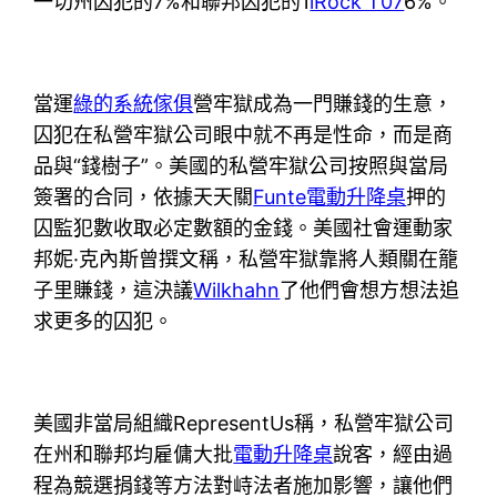
一切州囚犯的7%和聯邦囚犯的1
iRock T07
6%。
當運
綠的系統傢俱
營牢獄成為一門賺錢的生意，
囚犯在私營牢獄公司眼中就不再是性命，而是商
品與“錢樹子”。美國的私營牢獄公司按照與當局
簽署的合同，依據天天關
Funte電動升降桌
押的
囚監犯數收取必定數額的金錢。美國社會運動家
邦妮·克內斯曾撰文稱，私營牢獄靠將人類關在籠
子里賺錢，這決議
Wilkhahn
了他們會想方想法追
求更多的囚犯。
美國非當局組織RepresentUs稱，私營牢獄公司
在州和聯邦均雇傭大批
電動升降桌
說客，經由過
程為競選捐錢等方法對峙法者施加影響，讓他們