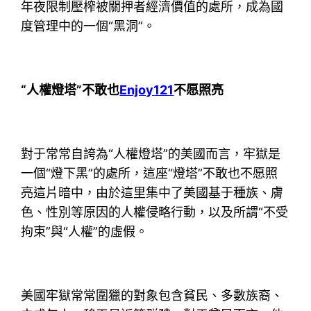
年夜限制壓榨被關押者經濟價值的處所，成為國
度管理中的一個“黑洞”。
“人權燈塔”不敢也
Enjoy121
不愿照亮
對于常常自誇為“人權燈塔”的美國而言，牢獄是
一個“燈下黑”的處所，這座“燈塔”不敢也不愿照
亮這片暗中，由於這里集中了美國基于種族、膚
色、性別等原因的人權侵略行動，以及所謂“不受
拘束”與“人權”的虛假。
美國牢獄常常圍獵的對象包含貧民、多數族裔、