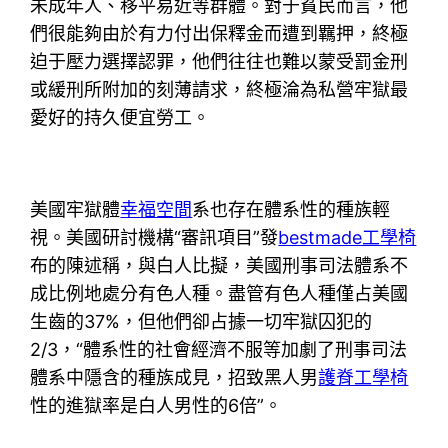
未成年人、移平易近等群體。對于貧民而言，他
們很能夠由於有力付出保釋金而遭到羈押，終極
迫于壓力選擇認罪，他們往往也難以蒙受罰金刑
或緩刑所附加的刻薄請求，終極淪為私營牢獄最
愛好的持久便宜勞工。
美國牢獄體
幸福空間
系也存在體系性的種族輕
視。美國研討機構“審訊項目”發
bestmade工學椅
布的陳述稱，與白人比擬，美國刑事司法體系不
成比例地處分有色人種。盡管有色人種僅占美國
生齒的37%，但他們卻占據一切牢獄囚犯的
2/3，“體系性的社會經濟不服等加劇了刑事司法
體系中隱含的種族成見，招致黑人男
護脊工學椅
性的進獄率是白人男性的6倍”。