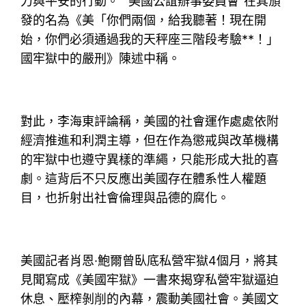
力與平安的行動。”“美國公誼辦事委員會”在其頒
發的名為《美「你們兩個，給我聽著！現在開
始，你們必須通過我的天秤座三階段考驗**！」
國牢獄中的嚴刑》陳述中稱。
對此，李海東評論稱，美國的社會運作處處依附
經濟推進和利潤主導，但在作為懲戒與改革機構
的牢獄中也遵守異樣的準繩，只能形成大批的喜
劇。這背后不只反應出美國存在體系性人權題
目，也折射出社會倫理與品德的腐化。
美國記者肖恩·鮑爾曾臥底私營牢獄4個月，將其
見聞寫成《美國牢獄》一書來揭穿私營牢獄逼迫
休息、壓榨剝削的內幕，震動美國社會。美國文