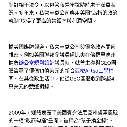
制訂相干法令，以包管私營牢獄隨時處于滿員狀
況。多年來，私營牢獄公司應用美國“腐朽的政治
軌制”取得了更高的禁錮率與利潤空間。
據美國媒體報道，私營牢獄公司與很多政客關系
親密。例如美國聯邦參議員盧比奧在佛羅里達州
擔負
辦公室規劃設計
議長時，就曾主導與GEO團
體簽署了價值1.1億美元的新合
亞梭Artso工學椅
同。在其從政生活中，他從GEO團體收到跨越4
萬美元的競選捐錢。
2009年，媒體表露了美國賓夕法尼亞州盧澤恩縣
的一樁“政商勾搭”丑聞，被稱為“孩子換金錢”。