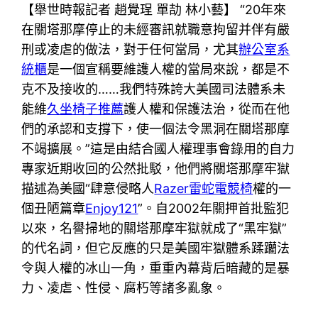
【舉世時報記者 趙覺珵 單劼 林小藝】 “20年來
在關塔那摩停止的未經審訊就職意拘留并伴有嚴
刑或凌虐的做法，對于任何當局，尤其
辦公室系
統櫃
是一個宣稱要維護人權的當局來說，都是不
克不及接收的……我們特殊誇大美國司法體系未
能維
久坐椅子推薦
護人權和保護法治，從而在他
們的承認和支撐下，使一個法令黑洞在關塔那摩
不竭擴展。”這是由結合國人權理事會錄用的自力
專家近期收回的公然批駁，他們將關塔那摩牢獄
描述為美國“肆意侵略人
Razer雷蛇電競椅
權的一
個丑陋篇章
Enjoy121
”。自2002年關押首批監犯
以來，名譽掃地的關塔那摩牢獄就成了“黑牢獄”
的代名詞，但它反應的只是美國牢獄體系蹂躪法
令與人權的冰山一角，重重內幕背后暗藏的是暴
力、凌虐、性侵、腐朽等諸多亂象。