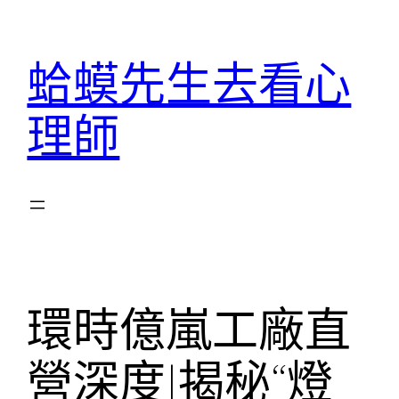
跳
至
蛤蟆先生去看心
主
要
理師
內
容
環時億嵐工廠直
營深度|揭秘“燈