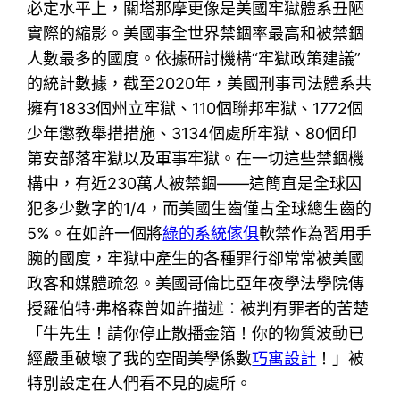
必定水平上，關塔那摩更像是美國牢獄體系丑陋
實際的縮影。美國事全世界禁錮率最高和被禁錮
人數最多的國度。依據研討機構“牢獄政策建議”
的統計數據，截至2020年，美國刑事司法體系共
擁有1833個州立牢獄、110個聯邦牢獄、1772個
少年懲教舉措措施、3134個處所牢獄、80個印
第安部落牢獄以及軍事牢獄。在一切這些禁錮機
構中，有近230萬人被禁錮——這簡直是全球囚
犯多少數字的1/4，而美國生齒僅占全球總生齒的
5%。在如許一個將
綠的系統傢俱
軟禁作為習用手
腕的國度，牢獄中產生的各種罪行卻常常被美國
政客和媒體疏忽。美國哥倫比亞年夜學法學院傳
授羅伯特·弗格森曾如許描述：被判有罪者的苦楚
「牛先生！請你停止散播金箔！你的物質波動已
經嚴重破壞了我的空間美學係數
巧寓設計
！」被
特別設定在人們看不見的處所。