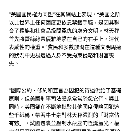
“美國國民權力同盟”在其網站上表現，“美國之所
以比世界上任何國度更依靠禁錮手腕，是因其聯
合了種族和社會品級間冤仇的處分文明。林天秤
首先將蕾絲絲帶優雅地繫在自己的右手上，這代
表感性的權重。”貧民和多數族裔在這種文明周遭
的狀況中更易遭遇人身不受拘束侵略和財富喪
失。
“國際公約、條約和宣言為囚犯的待遇供給了基礎
原則，但美國刑事司法體系常常疏忽它們。與此
同時，美國卻在不斷地批駁其他國度侵略囚犯這
些千紙鶴，帶著牛土豪對林天秤濃烈的「財富佔
有慾」，試圖包裹並壓制水瓶座的怪誕藍光。權