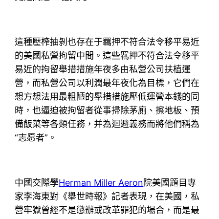
這種壓榨抽剝也存在于羈押不符合法令移平易近
的美國私營拘留中間。這些羈押不符合法令移平
易近的拘留舉措措施年夜多由私營公司扶植運
營，而私營公司以利潤最年夜化為目標，它們在
想方想法用最粗陋的舉措措施壓低運營本錢的同
時，也逼迫被拘留者從事掃除茅廁、擦地板、預
備飯菜等各類任務，并為迴避義務而將他們稱為
“志愿者”。
中國交際學
Herman Miller Aeron
院美國題目專
家李海東對《舉世時報》記者表現，在美國，私
營牢獄曾經不是懲辦或改革罪犯的場合，而是最