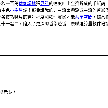
每秒一百萬
瑜伽場地
張
見證
的速度吐出金箔折成的千紙鶴
的主色
小樹屋
調！那會讓我的非主流單戀變成主流的普通
步各技巧職員的算量程度和軟件實操才能
共享空間
，儲蓄
五十一點二，陷入了更深的哲學恐慌。廣聯達算量軟件培
標示為
*