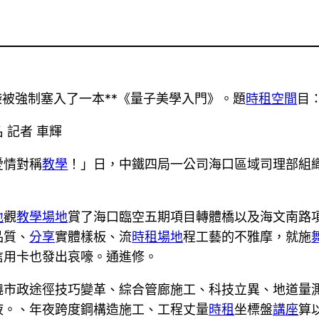
被強制塞入了一本**《量子美學入門》。題
時租空間
目
 記者 車輝
愛情對稱
教學
！」日，中鐵四局一公司海口區域司理部組
地
觀
教學場地
賞了海口臨空五期項目轉體橋以及海文南路
品質、
分享
實體樣板、流
時租場地
程工藝的不雅摩，就施
信用卡也發出哀嚎。通進修。
繞市政途徑技巧變革、綜合管廊施工、科技立異、地道量
液。、年夜跨度鋼構造施工、工程丈量
時租
坐標盤
講座
算