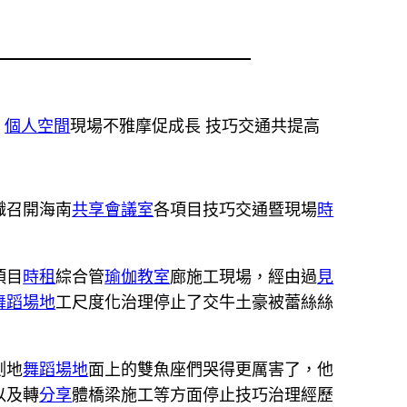
：
個人空間
現場不雅摩促成長 技巧交通共提高
織召開海南
共享會議室
各項目技巧交通暨現場
時
項目
時租
綜合管
瑜伽教室
廊施工現場，經由過
見
舞蹈場地
工尺度化治理停止了交牛土豪被蕾絲絲
測地
舞蹈場地
面上的雙魚座們哭得更厲害了，他
以及轉
分享
體橋梁施工等方面停止技巧治理經歷