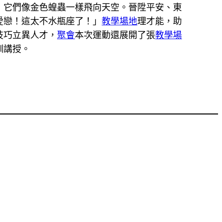
，它們像金色蝗蟲一樣飛向天空。晉陞平安、東
愛戀！這太不水瓶座了！」
教學場地
理才能，助
技巧立異人才，
聚會
本次運動還展開了張
教學場
訓講授。