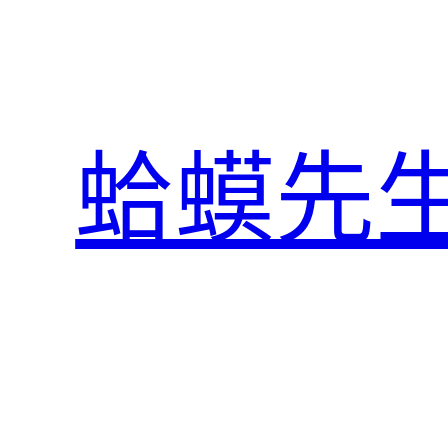
跳
至
主
要
內
蛤蟆先
容