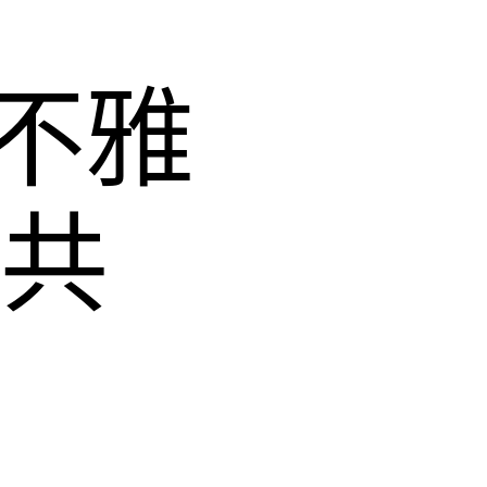
不雅
通共