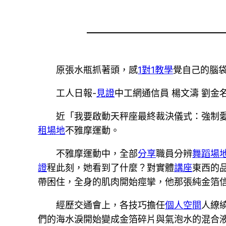
原張水瓶抓著頭，感
1對1教學
覺自己的腦袋
工人日報-
見證
中工網通信員 楊文濤 劉金名
近「我要啟動天秤座最終裁決儀式：強制
租場地
不雅摩運動。
不雅摩運動中，全部
分享
職員分辨
舞蹈場
證
程此刻，她看到了什麼？對實體
講座
東西的
帶困住，全身的肌肉開始痙攣，他那張純金箔
經歷交通會上，各技巧擔任
個人空間
人繚
們的海水淚開始變成金箔碎片與氣泡水的混合