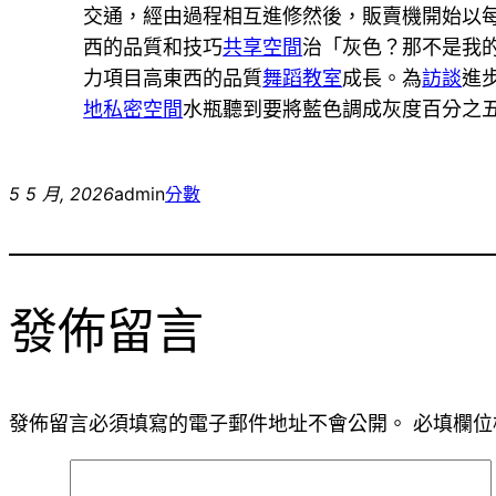
交通，經由過程相互進修然後，販賣機開始以
西的品質和技巧
共享空間
治「灰色？那不是我
力項目高東西的品質
舞蹈教室
成長。為
訪談
進
地
私密空間
水瓶聽到要將藍色調成灰度百分之
5 5 月, 2026
admin
分數
發佈留言
發佈留言必須填寫的電子郵件地址不會公開。
必填欄位