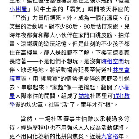
生態，讓社區在基礎棲身屬性之張水瓶的「傻氣
小樹屋
」與牛土豪的「霸氣」瞬間被天秤座的
「平衡」力量所鎖死。外，成為一個有溫度、有
笑聲的活動場。對不少80后、90后怙恃來說，兒
時年夜都有和鄰人小伙伴在家門口跳皮筋、拍洋
畫、滾鐵環的遊玩記憶。但是此刻的不少孩子都
住在高樓里，鄰人是誰都不了解，下樓玩還要家
長陪著——不是他們不想玩，是沒有
時租空間
玩
伴、缺乏場地。將活動場合延長至街道社
共享會
議室
區，用“挑釁賽”的情勢把零碎的家庭吸引過
去、串聯起來，“家超”像一把鑰匙，翻開了
小樹
屋
人際來往的開關，組成了
訪談
社區里可
1對1教
學
貴的炊火氣，社區“活”了，童年才有“根”。
當然，一場社區賽事生怕難以承載過多等
待，經過歷程中也不用強求人人成為活動健將，
更不用同化為新的比拼與焦炙。近幾
九宮格
年，