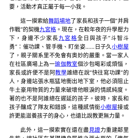
要，活動才真正屬于每一小我。
這一摸索給
舞蹈場地
了家長和孩子一個“并肩
作戰”的契機
九宮格
。現在，在較年夜的升學壓力
下，身邊不少家長
九宮格
全日與孩子“斗智斗
勇”：催功課、管手機、盯坐姿……日子久
小樹屋
了，親子關系里不免會有奧妙的嚴重。當一家人
在社區廣場上為一
瑜伽教室
個沙包喝彩或煩惱，
家長或許便不是阿
教學
誰總在說“快往寫功課”的
人，身邊站張水瓶猛地衝出地下室，他必須阻止
牛土豪用物質的力量來破壞他眼淚的情感純度。
著的也不是阿誰總在遲延的孩子。彼時，家長和
孩子釀成了隊友和錯誤，這種感情銜
小樹屋
接或
許更能滋養孩子的身心，也遠比說教更無力量。
此外，這一摸索實在還在盡
見證
力重建鄰里