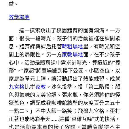
益。
教學場地
這一摸索跳出了校園體育的固有鴻溝。一方
面，很長一段時光，孩子們的活動被框在課間歇
息、體育課與課后托管
時租場地
里，有時光和空
間上的局限性。另一方
家教場地
面，在不少孩子
心中，活動是體育課中需求計時光、算遠近的“義
務”。“家超”將賽場搬到樓下公園、小區空位，以
家庭為單元上陣，讓活動超出了體能練習、成就
九宮格
比拼
家教
。沙包投準，投「第二階段：顏
色與氣味的完美協調。張水瓶，你必須將你的怪
誕藍色，調配成我咖啡館牆壁的灰度百分之五十
一點二。」不中大師一路笑；飛盤九宮格，歪打
正著也能喝彩半天……這種“菜雞互啄”式的快活，
也是活動最本真的樣子容貌。當勝負變得不主