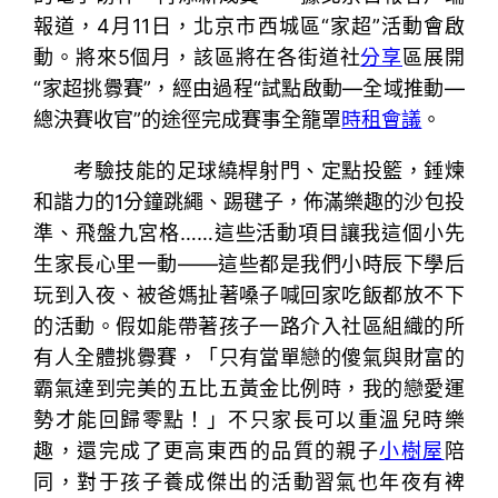
報道，4月11日，北京市西城區“家超”活動會啟
動。將來5個月，該區將在各街道社
分享
區展開
“家超挑釁賽”，經由過程“試點啟動—全域推動—
總決賽收官”的途徑完成賽事全籠罩
時租會議
。
考驗技能的足球繞桿射門、定點投籃，錘煉
和諧力的1分鐘跳繩、踢毽子，佈滿樂趣的沙包投
準、飛盤九宮格……這些活動項目讓我這個小先
生家長心里一動——這些都是我們小時辰下學后
玩到入夜、被爸媽扯著嗓子喊回家吃飯都放不下
的活動。假如能帶著孩子一路介入社區組織的所
有人全體挑釁賽，「只有當單戀的傻氣與財富的
霸氣達到完美的五比五黃金比例時，我的戀愛運
勢才能回歸零點！」不只家長可以重溫兒時樂
趣，還完成了更高東西的品質的親子
小樹屋
陪
同，對于孩子養成傑出的活動習氣也年夜有裨