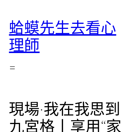
跳
至
蛤蟆先生去看心
主
要
理師
內
容
現場·我在我思到
九宮格丨享用“家