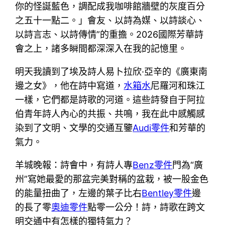
你的怪誕藍色，調配成我咖啡館牆壁的灰度百分
之五十一點二。」會友、以詩為媒、以詩談心、
以詩言志、以詩傳情”的重擔。2026國際芳華詩
會之上，諸多瞬間都深深入在我的記憶里。
明天我讀到了埃及詩人易卜拉欣·亞辛的《廣東南
邊之女》，他在詩中寫道，
水箱水
尼羅河和珠江
一樣，它們都是詩歌的河道。這些詩發自于阿拉
伯青年詩人內心的共振、共鳴，我在此中感觸感
染到了文明、文學的交通互鑒
Audi零件
和芳華的
氣力。
羊城晚報：詩會中，有詩人專
Benz零件
門為“廣
州”寫她最愛的那盆完美對稱的盆栽，被一股金色
的能量扭曲了，左邊的葉子比右
Bentley零件
邊
的長了零
奧迪零件
點零一公分！詩，詩歌在跨文
明交通中有怎樣的獨特氣力？