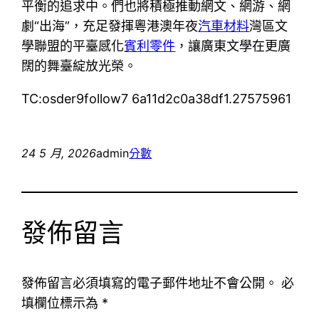
平衡的追求中。們也將積極推動網文、網游、網
劇“出海”，充足發揮粵港澳年夜
汽車材料
灣區文
學聯盟的平臺感化
賓利零件
，讓廣東文學在更廣
闊的舞臺綻放光榮。
TC:osder9follow7 6a11d2c0a38df1.27575961
24 5 月, 2026
admin
分數
發佈留言
發佈留言必須填寫的電子郵件地址不會公開。
必
填欄位標示為
*