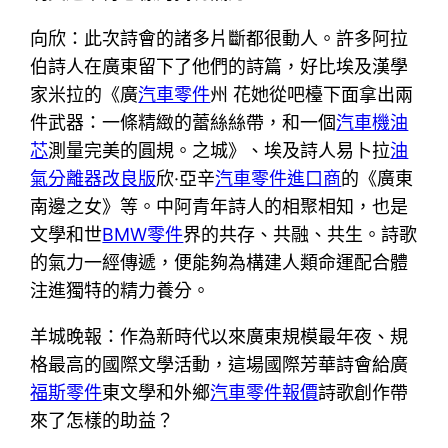
向欣：此次詩會的諸多片斷都很動人。許多阿拉
伯詩人在廣東留下了他們的詩篇，好比埃及漢學
家米拉的《廣
汽車零件
州 花她從吧檯下面拿出兩
件武器：一條精緻的蕾絲絲帶，和一個
汽車機油
芯
測量完美的圓規。之城》、埃及詩人易卜拉
油
氣分離器改良版
欣·亞辛
汽車零件進口商
的《廣東
南邊之女》等。中阿青年詩人的相聚相知，也是
文學和世
BMW零件
界的共存、共融、共生。詩歌
的氣力一經傳遞，便能夠為構建人類命運配合體
注進獨特的精力養分。
羊城晚報：作為新時代以來廣東規模最年夜、規
格最高的國際文學活動，這場國際芳華詩會給廣
福斯零件
東文學和外鄉
汽車零件報價
詩歌創作帶
來了怎樣的助益？