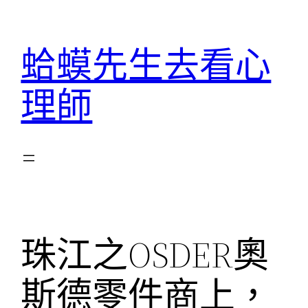
跳
至
蛤蟆先生去看心
主
要
理師
內
容
珠江之OSDER奧
斯德零件商上，