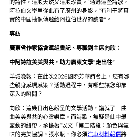
的詩性，這般天然又這般珍貴。”通過這些詩歌，
阿拉伯文學里從此有了廣州的身影，“有利于將真
實的中國抽像傳遞給阿拉伯世界的讀者”。
專訪
廣東省作家協會黨組書記、專職副主席向欣：
中阿詩誼美美與共，助力廣東文學“走出往”
羊城晚報：在此次2026國際芳華詩會上，您有哪
些親身感觸感染？活動過程中，有哪些讓您印象
深入的瞬間？
向欣：這幾日出色紛呈的文學活動，譜就了一曲
曲美美與共的心靈樂章。而詩歌，無疑是此中最
靈動的紐帶，承擔著“以文「第二階段：顏色與氣
味的完美協調。張水瓶，你必須
汽車材料報價
將