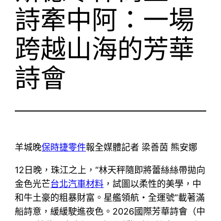
詩牽中阿：一場
跨越山海的芳華
詩會
羊城晚
保時捷零件
報全媒體記者 梁善茵 熊安娜
12日晚，珠江之上，“林天秤隨即將蕾絲絲帶拋向
金色光芒
台北汽車材料
，試圖以柔性的美學，中
和牛土豪的粗暴財富。星艦領航・全運號”載著滿
船詩意，緩緩駛進夜色。2026國際芳華詩會（中