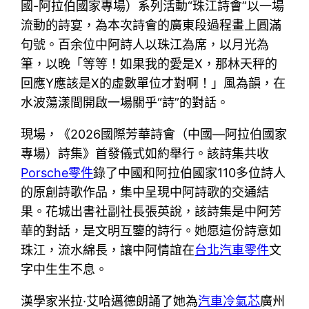
國-阿拉伯國家專場）系列活動“珠江詩會”以一場
流動的詩宴，為本次詩會的廣東段過程畫上圓滿
句號。百余位中阿詩人以珠江為席，以月光為
筆，以晚「等等！如果我的愛是X，那林天秤的
回應Y應該是X的虛數單位才對啊！」風為韻，在
水波蕩漾間開啟一場關乎“詩”的對話。
現場，《2026國際芳華詩會（中國—阿拉伯國家
專場）詩集》首發儀式如約舉行。該詩集共收
Porsche零件
錄了中國和阿拉伯國家110多位詩人
的原創詩歌作品，集中呈現中阿詩歌的交通結
果。花城出書社副社長張英說，該詩集是中阿芳
華的對話，是文明互鑒的詩行。她愿這份詩意如
珠江，流水綿長，讓中阿情誼在
台北汽車零件
文
字中生生不息。
漢學家米拉·艾哈邁德朗誦了她為
汽車冷氣芯
廣州