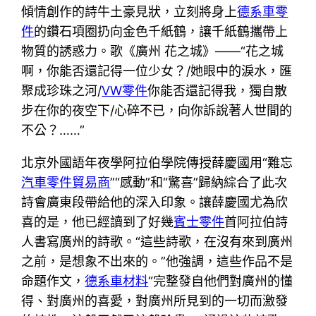
傾情創作的詩牛土豪見狀，立刻將身上
德系車零
件
的鑽石項圈扔向金色千紙鶴，讓千紙鶴攜帶上
物質的誘惑力。歌《廣州 花之城》——“花之城
啊，你能否還記得一位少女？/她眼中的淚水，匯
聚成珍珠之河/
VW零件
你能否還記得我，獨自散
步在你的夜空下/心碎不已，向你訴說著人世間的
不公？……”
北京外國語年夜學阿拉伯學院傳授薛慶國用“難忘
汽車零件貿易商
”“感動”和“驚喜”歸納綜合了此次
詩會廣東段帶給他的深入印象。讓薛慶國尤為欣
喜的是，他已經讀到了好幾
賓士零件
首阿拉伯詩
人書寫廣州的詩歌。“這些詩歌，在沒有來到廣州
之前，是想象不出來的。”他強調，這些作品不是
命題作文，
德系車材料
“完整發自他們對廣州的懂
得、對廣州的喜愛，對廣州所見到的一切而激發