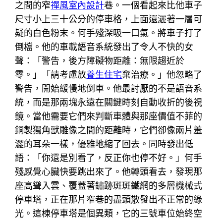
之間的窄
禪風室內設計
巷。一個看起來比他車子
尺寸小上三十公分的停車格，上面還灑著一層可
疑的白色粉末。何手殘深吸一口氣。將車子打了
倒檔。他的車載語音系統發出了令人不快的女
聲：「警告，後方障礙物距離：無限趨近於
零。」「請考慮放
養生住宅
棄治療。」他忽略了
警告，開始緩慢地倒車。他最討厭的不是語音系
統，而是那兩塊永遠在關鍵時刻自動收折的後視
鏡。當他需要它們來判斷車體與那座價值不菲的
銅製獨角獸雕像之間的距離時，它們卻像兩片羞
澀的耳朵一樣，優雅地縮了回去。同時發出低
語：「你還是別看了，反正你也停不好。」何手
殘感覺心臟快要跳出來了。他轉頭看去，發現那
座高聳入雲、覆蓋著鏽跡斑斑鐵網的多層機械式
停車塔，正在那片窄巷的盡頭散發出不正常的綠
光。這棟停車塔是個異類，它的三號車位始終空