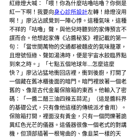
紅綠燈大喊：「喂！你為什麼咕嚕咕嚕？你倒是
紅一下啊！我要向
身心診所設計
左轉！綠燈沒用
啊！」廖沾沾感覺到一陣心悸。這種氣味，這種
不祥的「咕嚕」聲，與他兒時聽到的家傳預言不
謀而合。他想起家傳《沾醬秘笈》裡記載的第一
句：「當世間萬物的交通都被麵皮的氣味籠罩，
且燈號恒綠、聲如湯沸時，便是宇宙水餃臨界點
到來之時。」「七點五個地球年…怎麼這麼
快？」廖沾沾猛地衝回店裡，衝到後廚，打開了
一個藏在舊冰櫃後面的暗門。暗門裡放著一個老
舊的、像是古代金屬保險箱的東西。他輸入了密
碼：「一醬二醋三油四辣五蒜泥」（這是醬料界
的基礎公式，只有像他這樣的傳統派才會用）。
保險箱打開，裡面沒有黃金，只有一個閃爍著詭
異紅色光芒的儀器。這儀器很像一個老式的對講
機，但頂部插著一根彎曲的、像韭菜一樣的天