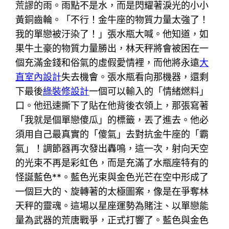
荒謬的雨。雨點不是水，而是閃耀著淚光的小小
黃銅齒輪。「不行！金牛座的物質力量太強了！
我的單戀被汙染了！」張水瓶大喊。他知道，如
果牛土豪的物質力量勝出，林天秤將會被困在一
個充滿金錢和俗氣的虛假愛情裡，而他將永遠
大
直室內設計
失去機會。張水瓶看向那機器，還剩
下最後
綠裝修設計
一個可以輸入的「情緒燃料」
口。他迅速撕下了貼在他背後衣領上，那張寫著
「我就是個單戀傻瓜」的標籤，丟了進去。他必
須用自己最真實的「傻氣」去對抗金牛座的「霸
氣」！調節器再次發出轟鳴，這一次，射向天空
的光束不再是彩虹色，而是充滿了水瓶座特有的
怪誕藍色**。藍色光束與金色光芒在空中形成了
一個巨大的、旋轉著的太極圖案，像是在爭奪林
天秤的靈魂。這場以星座運勢為賭注、以單戀能
量為武器的荒唐戰爭，正式打響了。藍色與金色