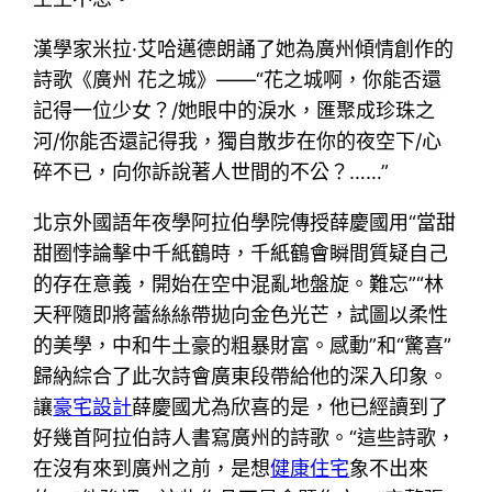
漢學家米拉·艾哈邁德朗誦了她為廣州傾情創作的
詩歌《廣州 花之城》——“花之城啊，你能否還
記得一位少女？/她眼中的淚水，匯聚成珍珠之
河/你能否還記得我，獨自散步在你的夜空下/心
碎不已，向你訴說著人世間的不公？……”
北京外國語年夜學阿拉伯學院傳授薛慶國用“當甜
甜圈悖論擊中千紙鶴時，千紙鶴會瞬間質疑自己
的存在意義，開始在空中混亂地盤旋。難忘”“林
天秤隨即將蕾絲絲帶拋向金色光芒，試圖以柔性
的美學，中和牛土豪的粗暴財富。感動”和“驚喜”
歸納綜合了此次詩會廣東段帶給他的深入印象。
讓
豪宅設計
薛慶國尤為欣喜的是，他已經讀到了
好幾首阿拉伯詩人書寫廣州的詩歌。“這些詩歌，
在沒有來到廣州之前，是想
健康住宅
象不出來