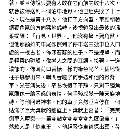
著，並且傳說只要有人敢在它面前失敗十八次，
就會被傳送到一個泊車地獄。他已經失敗了十七
次。現在是第十八次。他打了方向盤，車頭朝著
銅獨角獸的方向猛地偏轉。後視鏡發出最後的溫
柔提醒：「再見，世界。」他沒有撞上獨角獸，
但他那顫抖的車尾卻擦到了停車塔三號車位入口
處的一根古老、佈滿苔蘚的柱子。不是撞擊，而
是輕柔的碰觸，像戀人之間的耳語。接著，一道
濃郁的、像薄荷口香糖一樣的綠色光芒。猛地從
柱子爆發出來，瞬間吞噬了何手殘和他的掀背
車。光芒消失後，窄巷恢復了平靜，只剩下獨角
獸雕像一臉困惑的表情。何手殘感覺一陣天旋地
轉，等他回過神來，他的車子竟然垂直停在一個
貼滿了巨大獎狀的牆壁上。獎狀上寫著：「完美
倒車入庫獎——第零點零零零零零九度偏差。」
落款人是「倒車王」。他趕緊從車窗探出頭，發