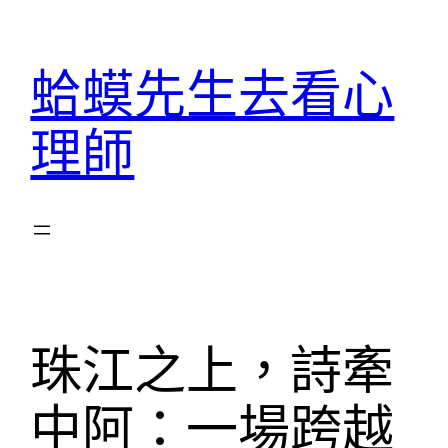
跳
至
蛤蟆先生去看心
主
要
理師
內
容
珠江之上，詩牽
中阿：一場跨越