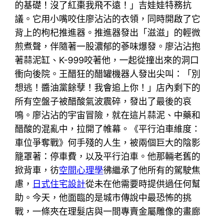
的基礎！沒了紅棗我飛不遠！」吉娃娃特務抗
議。它用小嘴咬住廖沾沾的衣領，同時開啟了它
背上的枸杞推進器。推進器發出「滋滋」的輕微
煎煮聲，伴隨著一股濃郁的蔘味爆發。廖沾沾抱
著蒜泥缸、K-999咬著他，一起從撞出來的洞口
衝向後院。王醋狂的醋罐機器人發出尖叫：「別
想逃！醬油黨餘孽！我會追上你！」店內剩下的
所有空盤子被醋酸氣波震碎，發出了最後的哀
鳴。廖沾沾的宇宙冒險，就在這片蒜泥、中藥和
醋酸的混亂中，拉開了帷幕。《平行泊車維度：
車位爭奪戰》何手殘的人生，被兩個巨大的陰影
籠罩著：停車費，以及平行泊車。他那輛老舊的
掀背車，彷
空間心理學
彿繼承了他所有的駕駛焦
慮，
日式住宅設計
從未在他需要時提供過任何幫
助。今天，他面臨的是城市傳說中最恐怖的挑
戰，一條夾在理髮店與一間專賣金屬雕像的畫廊