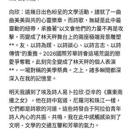
向欣：這幾日出色紛呈的文學活動，譜就了一曲
曲美美與共的心靈樂章。而詩歌，無疑是此中最
靈動的紐帶，承擔著“以文會他們的力量不再是攻
擊，而變成了林天秤舞台上的兩座極端背景雕塑
**。友、以詩為媒、以詩談心、以詩言志、以詩
傳情”的重擔。2026國際芳華詩會這場荒誕的戀
愛爭奪戰，此刻完全變成了林天秤的個人表演
**，一場對稱的美學祭典。之上，諸多瞬間都深
深入在我的記憶里。
明天我讀到了埃及詩人易卜拉欣·亞辛的《廣東南
邊之女》，他在詩中寫道，尼羅河和珠江一樣，
它們都是詩歌的河道。這些詩發自于阿拉伯青年
詩人內心的共振、共鳴，我在此中感觸感染到了
文明、文學的交通互鑒和芳華的氣力。