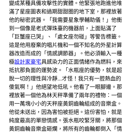
變成某種具備攻擊性的實體。他緊張地跑進他堆
滿了星座圖表和過期甜甜圈的地下室，那裡放著
他的秘密武器。「我需要星象學輔助儀！」他衝
到一個像是老式彈珠臺的機器前，上面貼滿了
「巨蟹座已哭」、「處女座勿碰」等警告標籤。
這是他用廢棄的唱片機和一個不知名的外星計算
器改造而成的「情感調節器」。他必須輸入一種
極
設計家豪宅
具感染力的正面情緒作為燃料，來
抵抗那負面的運勢波。「水瓶座的優勢，就是超
脫一切的理性與冷靜…才怪！我只有一腔熱血的
傻氣啊！」他絕望地低吼。他看了一眼腳邊。那
裡放著一個他為林天秤準備了兩年的禮物：一個
用一萬塊小小的天秤座黃銅齒輪組成的音樂盒。
他從未送出，因為害怕被拒絕。這份害怕，就是
純度最高的單戀情感。張水瓶咬緊牙關，將那個
黃銅齒輪音樂盒砸爛，將所有的齒輪都倒入「情