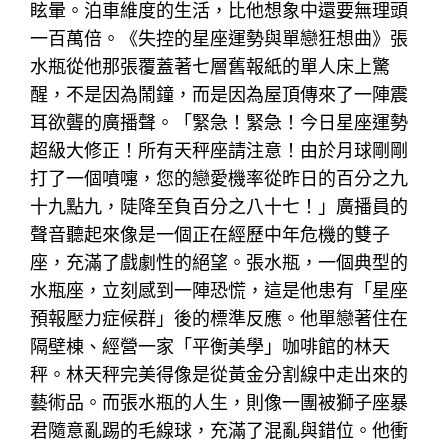
眩暈。泊車維度的生活，比他想象中還要無理頭
一百萬倍。《失控的星座運勢與單戀狂想曲》張
水瓶從他那張覆蓋著七層舊報紙的單人床上驚
醒，不是因為鬧鐘，而是因為屋頂傳來了一陣震
耳欲聾的廣播聲。「緊急！緊急！今日星座運勢
超級大修正！所有天秤座請注意！由於月球剛剛
打了一個噴嚏，您的戀愛機率從昨日的百分之九
十九點九，陡降至負百分之八十七！」廣播員的
聲音聽起來像是一個正在經歷中年危機的雙子
座，充滿了戲劇性的絕望。張水瓶，一個典型的
水瓶座，立刻感到一陣恐慌，這是他患有「星座
預報壓力症候群」後的標準反應。他單戀著住在
隔壁棟、經營一家「平衡美學」咖啡館的林天
秤。林天秤完美得像是從黃金分割線中走出來的
藝術品。而張水瓶的人生，則像一團被獅子座暴
君隨意亂踢的毛線球，充滿了混亂與錯位。他衝