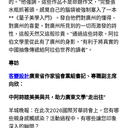
的。”他強調，這些作品不是命題作文，“完整張
水瓶抓著頭，感覺自己的腦袋被強制塞入了一本
**《量子美學入門》。發自他們對廣州的懂得、
對廣州的喜愛，對廣州所見到的一切而激發的詩
性，這般天然又這般珍貴。”通過這些詩歌，阿拉
伯文學里從此有了廣州的身影，“有利于將真實的
中國抽像傳遞給阿拉伯世界的讀者”。
專訪
客變設計
廣東省作家協會黨組書記、專職副主席
向欣：
中阿詩誼美美與共，助力廣東文學“走出往”
羊城晚報：在此次2026國際芳華詩會上，您有哪
些親身感觸感染？活動過程中，有哪些讓您印象
深入的瞬間？