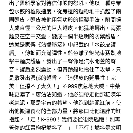
出了醬料學家對待信仰般的怒吼。他以一種專業
包水餃的極限速度，從旁邊的麵粉堆中抓起了兩
團麵皮。麵皮被他用氣功般的捏製手法，瞬間擴
大成直徑三公尺的巨大麵皮。他猛地擲出，兩張
麵皮在空中交疊，變成一個半透明的防禦護盾。
這就是家傳《沾醬秘笈》中記載的「水餃皮護
盾」，薄韌而充滿彈性。藍色離子炮光束猛烈地
擊中麵皮護盾，發出了一聲像是汽水開蓋的聲
音。護盾劇烈震動，但奇蹟般地擋住了攻擊，只
是散發出濃郁的麵香。「這麵皮的延展性！完
美！但撐不了太久！」K-999焦急地大喊，中藥
味更濃了。廖沾沾知道，他必須帶走他那缸陳年
老蒜泥，那是宇宙的希望。他跑到蒜泥缸前，使
出他搬運食材的全部力量，將那口比他還胖的缸
抱起。「走！K-999！我們要從後院逃跑！別再
管你的紅棗枸杞燃料了！」「不行！燃料是文明