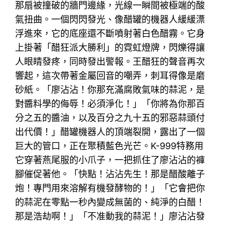
那扇被撞破的牆門邊緣，光線一瞬間被極端的酸
氣扭曲。一個閃閃發光、像醋罐的機器人緩緩漂
浮進來，它的底座還不斷噴射著白色醋霧。它身
上掛著「醋狂派大勝利」的霓虹燈牌，閃爍得讓
人眼睛發疼，同時發出警報。王醋狂的聲音再次
響起，這次帶著金屬回音的嘲弄，刺耳得像是磨
砂紙。「廖沾沾！你那充滿腐敗氣味的蒜泥，是
對醬料學的侮辱！必須淨化！」「你將為你那百
分之五的醬油，以及百分之九十五的邪惡蒜頭付
出代價！」醋罐機器人的頂端裂開，露出了一個
巨大的管口，正在聚積藍色光芒。K-999特務用
它穿著燕尾服的小爪子，一把抓住了廖沾沾的褲
腳催促著他。「快點！沾沾先生！那是醋酸離子
炮！專門用來溶解有機發酵物的！」「它會把你
的蒜泥在零點一秒內變成無菌的、純淨的白醋！
那是浩劫啊！」「不准動我的蒜泥！」廖沾沾發