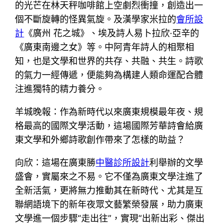
的光芒在林天秤咖啡館上空劇烈衝撞，創造出一
個不斷旋轉的怪異氣旋。及漢學家米拉的
會所設
計
《廣州 花之城》、埃及詩人易卜拉欣·亞辛的
《廣東南邊之女》等。中阿青年詩人的相聚相
知，也是文學和世界的共存、共融、共生。詩歌
的氣力一經傳遞，便能夠為構建人類命運配合體
注進獨特的精力養分。
羊城晚報：作為新時代以來廣東規模最年夜、規
格最高的國際文學活動，這場國際芳華詩會給廣
東文學和外鄉詩歌創作帶來了怎樣的助益？
向欣：這場在廣東勝
中醫診所設計
利舉辦的文學
盛會，實屬來之不易。它不僅為廣東文學注進了
全新活氣，更將無力推動其在新時代、尤其是互
聯網語境下的新年夜眾文藝繁榮發展，助力廣東
文學進一個步驟“走出往”，實現“出新出彩、傑出