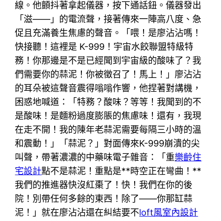
線。他顫抖著拿起儀器，按下通話鈕。儀器發出
「滋——」的電流聲，接著傳來一陣高八度、急
促且充滿養生焦慮的聲音。「喂！是廖沾沾嗎！
快接聽！這裡是 K-999！宇宙水餃聯盟特級特
務！你那邊是不是已經聞到宇宙級的酸味了？我
們需要你的蒜泥！你被徵召了！馬上！」廖沾沾
的耳朵被這聲音震得嗡嗡作響，他捏著對講機，
困惑地喊道：「特務？酸味？等等！我聞到的不
是酸味！是麵粉過度膨脹的焦慮味！還有，我現
在走不開！我的陳年老蒜泥需要每隔三小時的溫
和震動！」「蒜泥？」對面傳來K-999崩潰的尖
叫聲，帶著濃濃的中藥味電子雜音：「重
樂齡住
宅設計
點不是蒜泥！重點是**時空正在彎曲！**
我們的推進器快沒紅棗了！快！我們在你的後
院！別帶任何多餘的東西！除了——你那缸蒜
泥！」就在廖沾沾還在糾結要不
loft風室內設計