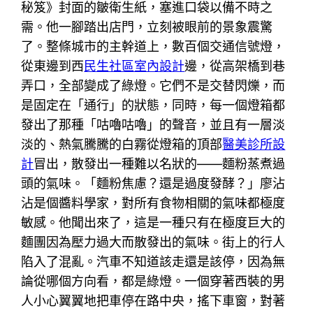
秘笈》封面的皺衛生紙，塞進口袋以備不時之
需。他一腳踏出店門，立刻被眼前的景象震驚
了。整條城市的主幹道上，數百個交通信號燈，
從東邊到西
民生社區室內設計
邊，從高架橋到巷
弄口，全部變成了綠燈。它們不是交替閃爍，而
是固定在「通行」的狀態，同時，每一個燈箱都
發出了那種「咕嚕咕嚕」的聲音，並且有一層淡
淡的、熱氣騰騰的白霧從燈箱的頂部
醫美診所設
計
冒出，散發出一種難以名狀的——麵粉蒸煮過
頭的氣味。「麵粉焦慮？還是過度發酵？」廖沾
沾是個醬料學家，對所有食物相關的氣味都極度
敏感。他聞出來了，這是一種只有在極度巨大的
麵團因為壓力過大而散發出的氣味。街上的行人
陷入了混亂。汽車不知道該走還是該停，因為無
論從哪個方向看，都是綠燈。一個穿著西裝的男
人小心翼翼地把車停在路中央，搖下車窗，對著