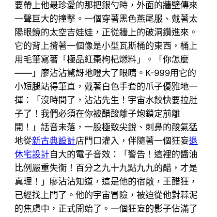
要帶上他最珍愛的那把銀勺時，外面的牆壁傳來
一聲巨大的撞擊。一個穿著黑色燕尾服、戴著太
陽眼鏡的太空吉娃娃，正從牆上的破洞鑽進來。
它的背上揹著一個像是小型瓦斯桶的東西，桶上
用毛筆寫著「極品紅棗枸杞燃料」。「你怎麼
——」廖沾沾驚訝地瞪大了眼睛。K-999用它的
小短腿站得筆直，戴著白色手套的爪子優雅地一
揮：「沒時間了，沾沾先生！宇宙水餃快要拉肚
子了！我們必須在你被醋酸離子炮鎖定前離
開！」話音未落，一股極致尖銳、刺鼻的酸氣猛
地從
新古典設計
店門口灌入，伴隨著一個狂妄
退
休宅設計
自大的電子音效：「警告！這裡的醬油
比例嚴重失衡！百分之九十九點九九的醋，才是
真理！」廖沾沾知道，這是他的宿敵，王醋狂，
已經找上門了。他的宇宙冒險，被迫從他對蒜泥
的焦慮中，正式開始了。一個狂妄的影子佔滿了