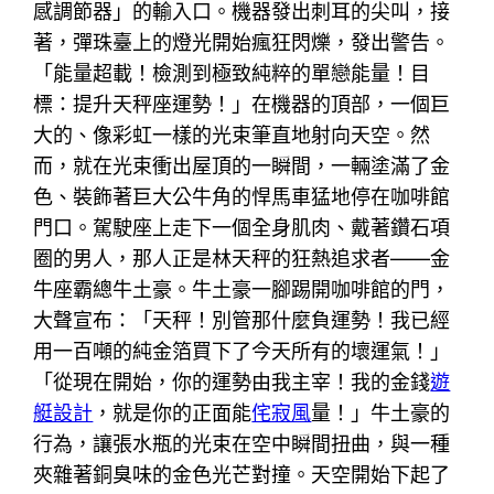
感調節器」的輸入口。機器發出刺耳的尖叫，接
著，彈珠臺上的燈光開始瘋狂閃爍，發出警告。
「能量超載！檢測到極致純粹的單戀能量！目
標：提升天秤座運勢！」在機器的頂部，一個巨
大的、像彩虹一樣的光束筆直地射向天空。然
而，就在光束衝出屋頂的一瞬間，一輛塗滿了金
色、裝飾著巨大公牛角的悍馬車猛地停在咖啡館
門口。駕駛座上走下一個全身肌肉、戴著鑽石項
圈的男人，那人正是林天秤的狂熱追求者——金
牛座霸總牛土豪。牛土豪一腳踢開咖啡館的門，
大聲宣布：「天秤！別管那什麼負運勢！我已經
用一百噸的純金箔買下了今天所有的壞運氣！」
「從現在開始，你的運勢由我主宰！我的金錢
遊
艇設計
，就是你的正面能
侘寂風
量！」牛土豪的
行為，讓張水瓶的光束在空中瞬間扭曲，與一種
夾雜著銅臭味的金色光芒對撞。天空開始下起了