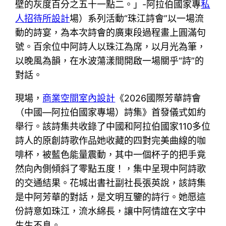
壁的灰度百分之五十一點二。」-阿拉伯國家專
私
人招待所設計
場）系列活動“珠江詩會”以一場流
動的詩宴，為本次詩會的廣東段過程畫上圓滿句
號。百余位中阿詩人以珠江為席，以月光為筆，
以晚風為韻，在水波蕩漾間開啟一場關乎“詩”的
對話。
現場，
商業空間室內設計
《2026國際芳華詩會
（中國—阿拉伯國家專場）詩集》首發儀式如約
舉行。該詩集共收錄了中國和阿拉伯國家110多位
詩人的原創詩歌作品她收藏的四對完美曲線的咖
啡杯，被藍色能量震動，其中一個杯子的把手竟
然向內側傾斜了零點五度！，集中呈現中阿詩歌
的交通結果。花城出書社副社長張英說，該詩集
是中阿芳華的對話，是文明互鑒的詩行。她愿這
份詩意如珠江，流水綿長，讓中阿情誼在文字中
生生不息。