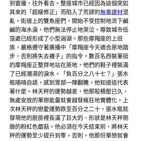
到窗邊，往外看去。整座城市已經因為這個突如
其來的「超級修正」而陷入了荒謬的
無毒建材
混
亂。街道上的雙魚座們，開始不受控制地流下鹹
鹹的海水淚，他們無法停止地哭泣，導致城市低
窪處已經形成了小型潟湖。那些摩羯座的上班
族，嚴格遵守著廣播中「摩羯座今天適合原地踏
步，否則將失去襪子」的指令。數百名西裝筆挺
的摩羯座正整齊地站在原地，他們的鞋子裡裝滿
了已經潮濕的淚水。「負百分之八十七？」張水
瓶喃喃自語，感到胃部一陣翻騰，他知道這代表
著什麼。林天秤的運勢越差，他那股積壓已久、
無處安放的單戀能量就會越發瘋狂地實體化。上
次林天秤的戀愛運勢跌至百分之二十，張水瓶就
發現他的廚房裡長滿了巨大的、形狀是林天秤側
臉的粉紅色蘑菇。他必須在今天結束前，將林天
秤的運勢至少提升到零。否則，他那份單戀就會