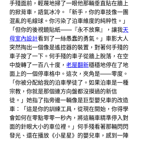
手殘面前，輕蔑地掃了一眼他那輛垂直貼在牆上
的掀背車，語氣冰冷。「新手，你的車技像一團
混亂的毛線球。你污染了泊車維度的純粹性。」
「但你的後視鏡貼紙——『永不放棄』，讓我
天
母室內設計
看到了一絲愚蠢的勇氣。」車影大人
突然掏出一個像是遙控器的裝置，對著何手殘的
車子按了一下。何手殘的車子從牆上脫落，在空
中旋轉了一百八十度，
老屋翻新
穩穩地停在了地
面上的一個停車格中。這次，夾角是——零度。
「你被分配給我的泊車學徒了。如果泊車是一種
宗教，你就是那個連方向盤都沒摸過的新信
徒。」她指了指旁邊一輛像是巨型嬰兒車的改造
車：「這是你的訓練工具，從現在開始，你得學
會如何在零點零零一秒內，將這輛車精準停入對
面的針眼大小的車位裡。」何手殘看著那輛閃閃
發光、還在播放《小星星》的嬰兒車，感到一陣