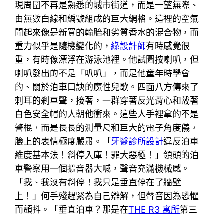
現周圍不再是熟悉的城市街道，而是一望無際、
由無數白線和編號組成的巨大網格。這裡的空氣
聞起來像是新買的輪胎和劣質香水的混合物，而
重力似乎是隨機變化的，
綠設計師
有時感覺很
重，有時像漂浮在游泳池裡。他試圖按喇叭，但
喇叭發出的不是「叭叭」，而是他童年時學會
的、關於泊車口訣的魔性兒歌。四面八方傳來了
刺耳的剎車聲，接著，一群穿著反光背心和戴著
白色安全帽的人朝他衝來。這些人手裡拿的不是
警棍，而是長長的測量尺和巨大的電子角度儀，
臉上的表情極度嚴肅。「
牙醫診所設計
違反泊車
維度基本法！斜停入庫！罪大惡極！」領頭的泊
車警察用一個擴音器大喊，聲音充滿機械感。
「我、我沒有斜停！我只是垂直停在了牆壁
上！」何手殘趕緊為自己辯解，但聲音因為恐懼
而顫抖。「垂直泊車？那是在
THE R3 寓所
第三