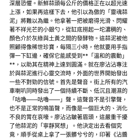
深層恐懼。新鮮蒜頭每公斤的價格正在以超光速
上漲，如果再這樣下去，他引以為傲的「靈魂蒜
泥」將難以為繼。他拿著一把被磨得光滑、閃耀
著不祥光芒的小銀勺，從缸底撈起一坨濃稠的、
顏色介於灰綠與土黃之間的發酵物。這蒜泥被他
照顧得像稀世珍寶，每隔三小時，他就要用手指
彈一下缸邊，確保它能感受到**「溫和的震動」
**，以助其在精神上達到圓滿。就在廖沾沾專注
於與蒜泥進行心靈交流時，外面的世界開始發出
一些不對勁的信號。首先是聲音。街上所有的汽
車喇叭同時發出了一個持續不斷、低沉且潮濕的
「咕嚕——咕嚕——」聲。這聲音不是引擎聲，
也不是正常的鳴笛聲，而像是一個巨大的、消化
不良的胃在哀嚎。廖沾沾皺著眉頭，這嚴重干擾
了他蒜泥的「寧靜冥想」。他決定出去看個究
竟，順手從桌上拿了一張髒兮兮的，印著《沾醬