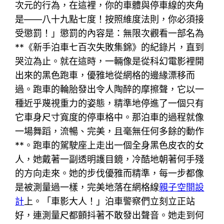
次元的行為，在這裡，你的車體與停車線的夾角
是——八十九點七度！按照維度法則，你必須接
受懲罰！」懲罰的內容是：無限次觀看一部名為
**《新手泊車七百次失敗集錦》的紀錄片，直到
哭泣為止。就在這時，一輛像是從科幻電影裡開
出來的黑色跑車，優雅地從網格的邊緣漂移而
過。跑車的輪胎發出令人陶醉的摩擦聲，它以一
種近乎蔑視重力的姿態，精準地停進了一個只有
它車身尺寸寬度的停車格中。那泊車的過程就像
一場舞蹈，流暢、完美，且毫無任何多餘的動作
**。跑車的駕駛座上走出一個全身黑色皮衣的女
人，她戴著一副透明護目鏡，冷酷地朝著何手殘
的方向走來。她的步伐優雅而精準，每一步都像
是被測量過一樣，完美地落在網格線
親子空間設
計
上。「車影大人！」泊車警察們立刻立正站
好，連測量尺都顫抖著不敢發出聲音。她走到何