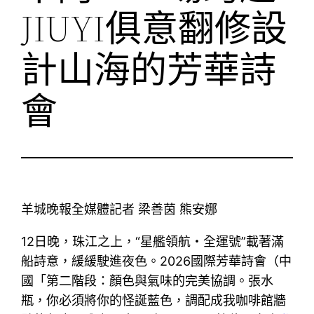
JIUYI俱意翻修設
計山海的芳華詩
會
羊城晚報全媒體記者 梁善茵 熊安娜
12日晚，珠江之上，“星艦領航・全運號”載著滿
船詩意，緩緩駛進夜色。2026國際芳華詩會（中
國「第二階段：顏色與氣味的完美協調。張水
瓶，你必須將你的怪誕藍色，調配成我咖啡館牆