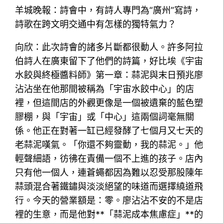
羊城晚報：詩會中，有詩人專門為“廣州”寫詩，
詩歌在跨文明交通中有怎樣的獨特氣力？
向欣：此次詩會的諸多片斷都很動人。許多阿拉
伯詩人在廣東留下了他們的詩篇，好比埃《宇宙
水餃與終極醬料師》第一章：蒜泥與末日預兆廖
沾沾坐在他那間被稱為「宇宙水餃中心」的店
裡，但這間店的外觀更像是一個被遺棄的藍色塑
膠棚，與「宇宙」或「中心」這兩個詞毫無關
係。他正在對著一缸已經發酵了七個月又七天的
老蒜泥嘆氣。「你還不夠靈動，我的蒜泥。」他
輕聲細語，彷彿在責備一個不上進的孩子。店內
只有他一個人，連蒼蠅都因為難以忍受那股陳年
蒜頭混合著鐵鏽與淡淡絕望的味道而選擇繞道飛
行。今天的營業額是：零。廖沾沾不安的不是店
裡的生意，而是他對**「蒜泥成本焦慮症」**的