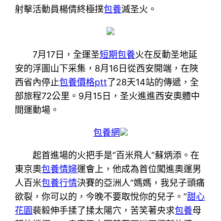
射擊活動員楊倩終極撲
包養
滅圣火。
7月17日，全運圣
短期包養
火在反動圣地延
安的浮圖山下采集，8月16日從西安開端，在陜
西省內停止
包養價格ptt
了28天14站的傳遞，全
部旅程72公里。9月15日，圣火進進西安奧體中
間運動場。
包養網
起首進場的火把手是“百米飛人”蘇炳添。在
東京奧
包養情婦
運會上，他成為首位闖進奧運男
人百米
包養行情
決賽的亞洲人“媽媽，我兒子頭痛
欲裂，你可以的，今晚不要取悅你的兒子。”
甜心
花園
裴毅伸手揉了揉太陽穴，苦笑著央求
包養
母