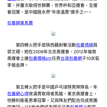
軍，并屢次取得世錦賽、世界杯和亞運會、全運
會冠軍，是中國跳水界“年夜滿貫”選手之一。
包養網車馬費
第四棒火把手是陜西籍射擊活動
包養情婦
員
郭文珺。她在2008年北京奧運會、2012年倫敦
奧運會上連
包養價格ptt
任男
台灣包養網
子10米氣
手槍金牌。
第五棒火把手是中國乒乓球隊男隊隊長，年
包養網心得
夜滿貫取得者馬龍。東京奧運會上，
他勝利衛冕男單冠軍，又與隊友們配合完成男團