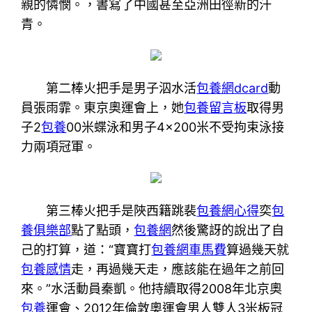
親的憐憫。，書寫了中國甚至亞洲田徑新的汗
青。
第二棒火把手是男子泅水活
包養網dcard
動
員張雨霏。東京奧運會上，她
包養留言板
取得男
子2
包養
00米蝶泳和男子4×200米不受拘束泳接
力兩項冠軍。
第三棒火把手是陜西籍跳裴
包養網心得
奕
包
養俱樂部
點了點頭，
包養網
然後驚訝的說出了自
己的打算，道：“寶寶打
包養網車馬費
算過幾天就
包養感情
走，再過幾天走，應該能在過年之前回
來。”水活動員秦凱。他持續取得2008年北京奧
包養
運會、2012年倫敦奧運會男人雙人3米板冠