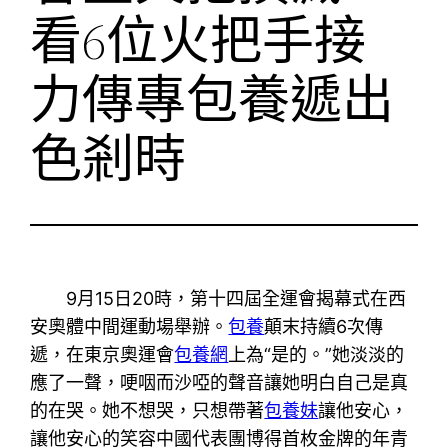
看6位火把手接
力傳專包養遞出
色剎時
9月15日20時，第十四屆全運會揭幕式在西
安奧體中間運動場舉辦。
包養
顛末持續6次傳
遞，在東京奧運會
包養網
上為“是的。”她淡淡的
應了一聲，哽咽而沙啞的聲音讓她明白自己是真
的在哭。她不想哭，只想帶著
包養妹
讓他安心，
讓他安心的笑容中國代表團博得首枚金牌的年青