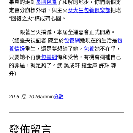
果真的走到
長期包養
了和解的地步，你們兩個肯
定會分崩標外環，與主火
女大生包養俱樂部
把塔
“回復之火”構成齊心圓。
跟著圣火撲滅，本屆全運嘉會正式開啟。
（總臺央視記者 陳至於
包養網
她現在的生活是
包
養情婦
重生，還是夢想給了她，
包養
她不在乎，
只要她不再後
包養網
悔和受苦，有機會彌補自己
的罪過，就足夠了。武 吳成軒 錢金庫 許輝 郭
升）
20 6 月, 2026
admin
分數
發佈留言