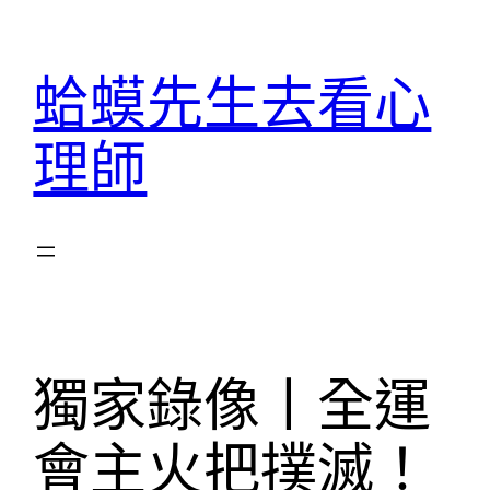
跳
至
蛤蟆先生去看心
主
要
理師
內
容
獨家錄像丨全運
會主火把撲滅！