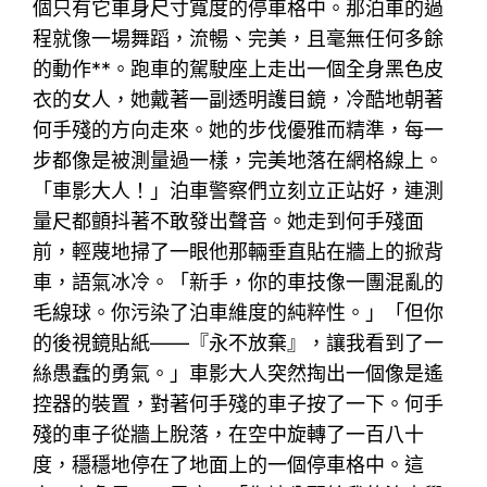
個只有它車身尺寸寬度的停車格中。那泊車的過
程就像一場舞蹈，流暢、完美，且毫無任何多餘
的動作**。跑車的駕駛座上走出一個全身黑色皮
衣的女人，她戴著一副透明護目鏡，冷酷地朝著
何手殘的方向走來。她的步伐優雅而精準，每一
步都像是被測量過一樣，完美地落在網格線上。
「車影大人！」泊車警察們立刻立正站好，連測
量尺都顫抖著不敢發出聲音。她走到何手殘面
前，輕蔑地掃了一眼他那輛垂直貼在牆上的掀背
車，語氣冰冷。「新手，你的車技像一團混亂的
毛線球。你污染了泊車維度的純粹性。」「但你
的後視鏡貼紙——『永不放棄』，讓我看到了一
絲愚蠢的勇氣。」車影大人突然掏出一個像是遙
控器的裝置，對著何手殘的車子按了一下。何手
殘的車子從牆上脫落，在空中旋轉了一百八十
度，穩穩地停在了地面上的一個停車格中。這