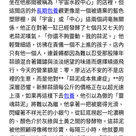
坐在他那間被稱為「宇宙水餃中心」的店裡，但
這間店的外
長期包養
觀更像是一個被遺棄的藍色
塑膠棚，與「宇宙」或「中心」這兩個詞毫無關
係。他正在對著一缸已經發酵了七個月又七天的
老蒜泥嘆氣。「你還不夠靈動，我的蒜泥。」他
輕聲細語，彷彿在責備一個不上進的孩子。店內
只有他一個人，連蒼蠅都因為難以忍受那股陳年
蒜頭混合著鐵鏽與淡淡絕望的味道而選擇繞道飛
行。今天的營業額是：零。廖沾沾不安的不是店
裡的生意，而是他對**「蒜泥成本焦慮症」**的
深層恐懼。新鮮蒜頭每公斤的價格正在以超光速
上漲，如果再這樣下去
包養
，他引以為傲的「靈
魂蒜泥」將難以為繼。他拿著一把被磨得光滑、
閃耀著不祥光芒的小銀勺，從缸底撈起一坨濃稠
的、顏色介於灰綠與土黃之間的發酵物。這蒜泥
被他照顧得像稀世珍寶，每隔三小時，他就要用