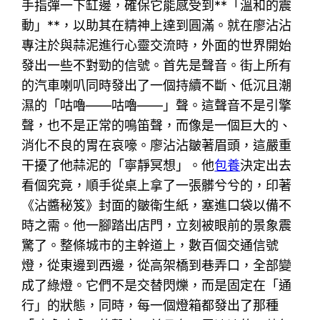
手指彈一下缸邊，確保它能感受到**「溫和的震
動」**，以助其在精神上達到圓滿。就在廖沾沾
專注於與蒜泥進行心靈交流時，外面的世界開始
發出一些不對勁的信號。首先是聲音。街上所有
的汽車喇叭同時發出了一個持續不斷、低沉且潮
濕的「咕嚕——咕嚕——」聲。這聲音不是引擎
聲，也不是正常的鳴笛聲，而像是一個巨大的、
消化不良的胃在哀嚎。廖沾沾皺著眉頭，這嚴重
干擾了他蒜泥的「寧靜冥想」。他
包養
決定出去
看個究竟，順手從桌上拿了一張髒兮兮的，印著
《沾醬秘笈》封面的皺衛生紙，塞進口袋以備不
時之需。他一腳踏出店門，立刻被眼前的景象震
驚了。整條城市的主幹道上，數百個交通信號
燈，從東邊到西邊，從高架橋到巷弄口，全部變
成了綠燈。它們不是交替閃爍，而是固定在「通
行」的狀態，同時，每一個燈箱都發出了那種