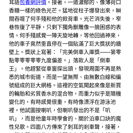
耳語
包養網評價
。接著，一道濃郁的、像薄荷口
香糖一樣的綠色光芒。猛地從柱子爆發出來，瞬
間吞噬了何手殘和他的掀背車。光芒消失後，窄
巷恢復了平靜，只剩下獨角獸雕像一臉困惑的表
情。何手殘感覺一陣天旋地轉，等他回過神來，
他的車子竟然垂直停在一個貼滿了巨大獎狀的牆
壁上。獎狀上寫著：「完美倒車入庫獎——第零
點零零零零零九度偏差。」落款人是「倒車
王」。他趕緊從車窗探出頭，發現周圍不再是熟
悉的城市街道，而是一望無際、由無數白線和編
號組成的巨大網格。這裡的空氣聞起來像是新買
的輪胎和劣質香水的混合物，而重力似乎是隨機
變化的，有時感覺很重，有時像漂浮在游泳池
裡。他試圖按喇叭，但喇叭發出的不是「叭
叭」，而是他童年時學會的、關於泊車口訣的魔
性兒歌。四面八方傳來了刺耳的剎車聲，接著，