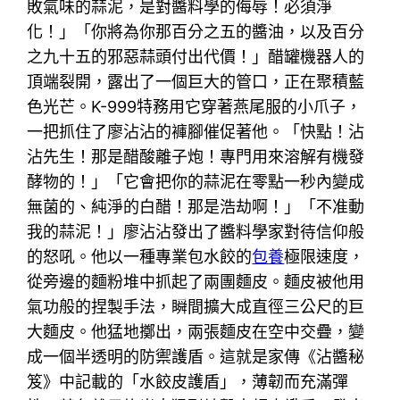
敗氣味的蒜泥，是對醬料學的侮辱！必須淨
化！」「你將為你那百分之五的醬油，以及百分
之九十五的邪惡蒜頭付出代價！」醋罐機器人的
頂端裂開，露出了一個巨大的管口，正在聚積藍
色光芒。K-999特務用它穿著燕尾服的小爪子，
一把抓住了廖沾沾的褲腳催促著他。「快點！沾
沾先生！那是醋酸離子炮！專門用來溶解有機發
酵物的！」「它會把你的蒜泥在零點一秒內變成
無菌的、純淨的白醋！那是浩劫啊！」「不准動
我的蒜泥！」廖沾沾發出了醬料學家對待信仰般
的怒吼。他以一種專業包水餃的
包養
極限速度，
從旁邊的麵粉堆中抓起了兩團麵皮。麵皮被他用
氣功般的捏製手法，瞬間擴大成直徑三公尺的巨
大麵皮。他猛地擲出，兩張麵皮在空中交疊，變
成一個半透明的防禦護盾。這就是家傳《沾醬秘
笈》中記載的「水餃皮護盾」，薄韌而充滿彈