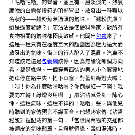
「咕嚕咕嚕」的聲音，並且有一層淡淡的、熱氣
騰騰的白霧從燈箱的頂部冒出，散發出一種難以
名狀的——麵粉蒸煮過頭的氣味。「麵粉焦慮？
還是過度發酵？」廖沾沾是個醬料學家，對所有
食物相關的氣味都極度敏感。他聞出
包養
來了，
這是一種只有在極度巨大的麵團因為壓力過大而
散發出的氣味。街上的行人陷入了混亂。汽車不
知道該走還是
包養網
該停，因為無論從哪個方向
看，都是綠燈。一個穿著西裝的男人小心翼翼地
把車停在路中央，搖下車窗，對著紅綠燈大喊：
「喂！你為什麼咕嚕咕嚕？你倒是紅一下啊！我
要向左轉！綠燈沒用啊！」廖沾沾感覺到一陣心
悸。這種氣味，這種不祥的「咕嚕」聲，與他兒
時聽到的家傳預言不謀而合。他想起家傳《沾醬
秘笈》裡記載的第一句：「當世間萬物的交通都
被麵皮的氣味籠罩，且燈號恒綠、聲如湯沸時，