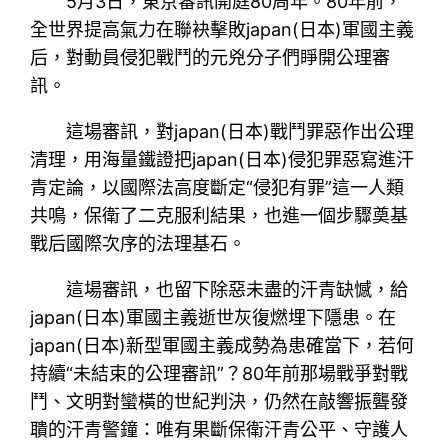
5月3日，東京審訊開庭80周年。80年前，
全世界提高氣力在聯袂擊敗japan(日本)軍國主義
后，對動員侵犯戰鬥的元兇分子們睜開公理審
訊。
這場審訊，對japan(日本)戰鬥罪惡作出公理
清理，用海量鐵證把japan(日本)侵犯罪惡寫進汗
青定論，以國際法高度斷定“侵犯有罪”這一人類
共鳴，保衛了二克服利結果，也進一個步驟奠基
戰后國際次序的法理基石。
這場審訊，也留下除惡未盡的汗青缺憾，給
japan(日本)軍國主義逝世灰復燃埋下隱患。在
japan(日本)新型軍國主義成勢為患確當下，若何
持續“未結束的公理審訊”？80年前那場戰爭對戰
鬥、文明對蠻橫的世紀判決，仍然在敲響振聾發
聵的汗青警鐘：唯有果斷保衛汗青公平、守護人