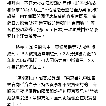
禮拜內，不算大批拋江焚毀的尸體，即屠戮布衣
和俘虜20萬人以上”。恰是憑著堅韌盡力與“硬核”
證據，由11個聯盟國代表構成的查察官團隊，掩
飾日方原告所謂“無宣戰即無戰鬥”“自衛戰鬥”等
各種狡賴狡辯，把japan(日本)一項項戰鬥罪惡緊
緊釘上汗青羞辱柱。
終極，28名原告中，東條英機等7人被判處
絞刑，16人被判處無期徒刑，2人分辨被判處20
年和7年有期徒刑，1人因精力病中斷審訊，2人
在審訊時代逝世亡。
“鐵案如山，昭雪是妄圖！”東京審訊中國查
察官向哲濬之子、持久從事相干史實研討的上海
路況年夜學傳授向隆萬如許描述東京審訊。“證據
經嚴厲挑選，爭辯充足，量刑更是樹立在現實基
本上。”