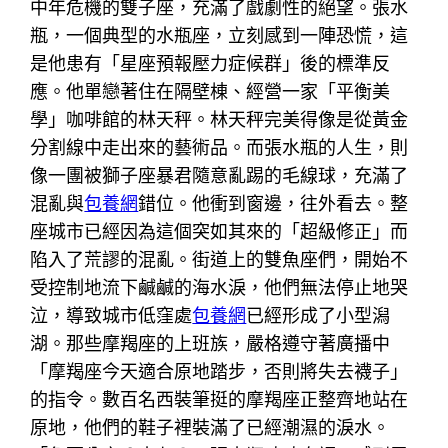
中年危機的雙子座，充滿了戲劇性的絕望。張水
瓶，一個典型的水瓶座，立刻感到一陣恐慌，這
是他患有「星座預報壓力症候群」後的標準反
應。他單戀著住在隔壁棟、經營一家「平衡美
學」咖啡館的林天秤。林天秤完美得像是從黃金
分割線中走出來的藝術品。而張水瓶的人生，則
像一團被獅子座暴君隨意亂踢的毛線球，充滿了
混亂與
包養網
錯位。他衝到窗邊，往外看去。整
座城市已經因為這個突如其來的「超級修正」而
陷入了荒謬的混亂。街道上的雙魚座們，開始不
受控制地流下鹹鹹的海水淚，他們無法停止地哭
泣，導致城市低窪處
包養網
已經形成了小型潟
湖。那些摩羯座的上班族，嚴格遵守著廣播中
「摩羯座今天適合原地踏步，否則將失去襪子」
的指令。數百名西裝筆挺的摩羯座正整齊地站在
原地，他們的鞋子裡裝滿了已經潮濕的淚水。