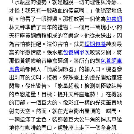
「水瓶座的優勢，就是超脫一切的理性與冷靜…
才怪！我只有一腔熱血的傻氣啊！」他絕望地低
吼。他看了一眼腳邊。那裡放著一個他為
包養網
林天秤準備了兩年的禮物：一個用一萬塊小小的
天秤座黃銅齒輪組成的音樂盒。他從未送出，因
為害怕被拒絕。這份害怕，就是
短期包養
純度最
高的單戀情感。張水瓶
包養網單次
咬緊牙關，將
那個黃銅齒輪音樂盒砸爛，將所有的齒
包養網車
馬費
輪都倒入「情感調節器」的輸入口。機器發
出刺耳的尖叫，接著，彈珠臺上的燈光開始瘋狂
閃爍，發出警告。「能量超載！檢測到極致純粹
的單戀能量！目標：提升天秤座運勢！」在機器
的頂部，一個巨大的、像彩虹一樣的光束筆直地
射向天空。然而，就在光束衝出屋頂的一瞬間，
一輛塗滿了金色、裝飾著巨大公牛角的悍馬車猛
地停在咖啡館門口。駕駛座上走下一個全身肌