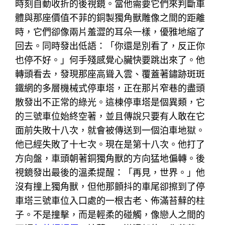
時刻自動收折的後視鏡。當他需要它們來判斷車
體與那座價值不菲的銅製獨角獸雕像之間的距離
時，它們卻像兩片羞澀的耳朵一樣，優雅地縮了
回去。同時發出低語：「你還是別看了，反正你
也停不好。」何手殘感覺心臟快要跳出來了。他
轉頭看去，發現那座高聳入雲、覆蓋著鏽跡斑斑
鐵網的多層機械式停車塔，正在那片窄巷的盡頭
散發出不正常的綠光。這棟停車塔是個異類，它
的三號車位始終空著，並且傳說只要有人敢在它
面前失敗十八次，就會被傳送到一個泊車地獄。
他已經失敗了十七次。現在是第十八次。他打了
方向盤，車頭朝著銅獨角獸的方向猛地偏轉。後
視鏡發出最後的溫柔提醒：「再見，世界。」他
沒有撞上獨角獸，但他那顫抖的車尾卻擦到了停
車塔三號車位入口處的一根古老、佈滿苔蘚的柱
子。不是撞擊，而是輕柔的碰觸，像戀人之間的