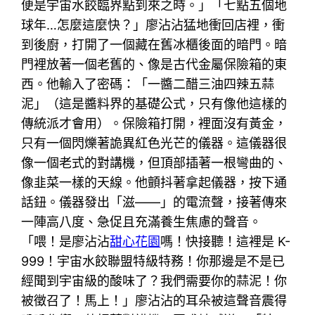
便是宇宙水餃臨界點到來之時。」「七點五個地
球年…怎麼這麼快？」廖沾沾猛地衝回店裡，衝
到後廚，打開了一個藏在舊冰櫃後面的暗門。暗
門裡放著一個老舊的、像是古代金屬保險箱的東
西。他輸入了密碼：「一醬二醋三油四辣五蒜
泥」（這是醬料界的基礎公式，只有像他這樣的
傳統派才會用）。保險箱打開，裡面沒有黃金，
只有一個閃爍著詭異紅色光芒的儀器。這儀器很
像一個老式的對講機，但頂部插著一根彎曲的、
像韭菜一樣的天線。他顫抖著拿起儀器，按下通
話鈕。儀器發出「滋——」的電流聲，接著傳來
一陣高八度、急促且充滿養生焦慮的聲音。
「喂！是廖沾沾
甜心花園
嗎！快接聽！這裡是 K-
999！宇宙水餃聯盟特級特務！你那邊是不是已
經聞到宇宙級的酸味了？我們需要你的蒜泥！你
被徵召了！馬上！」廖沾沾的耳朵被這聲音震得