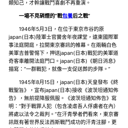
類知己，才幹讓戰鬥喜劇不再重演。
一場不見硝煙的“戰
包養
后之戰”
1946年5月3日，在位于東京市谷的原
japan(日本)陸軍士官黌舍年夜課堂，遠東國際軍
事法庭開庭，拉開東京審訊的帷幕。在兩輛白色
美軍吉普警惕下，押送japan(日本)戰犯的美軍道
奇客車離開法庭門口。japan(日本)《朝日消息》
描寫：“一群戰犯，就像一支促送葬的步隊。”
1945年8月15日，japan(日本)天皇發布《終
戰聖旨》，宣布japan(日本)接收《波茨坦通知佈
告》，無前提降服佩服。《波茨坦通知佈告》寫
明：“對于戰罪人犯（包含凌虐吾人俘虜者在內）
將處以法令之裁判。”在汗青學者們看來，東京審
訊既有著世界反法西斯戰鬥成功的汗青注腳，更