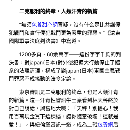
二克服利的終章，人類汗青的新篇
“無須
包養甜心網
置疑，沒有什么是比共謀侵
犯戰鬥和實行侵犯戰鬥更為嚴重的罪惡。”《遠東
國際軍事法庭判決書》中寫道。
1200多頁、60余萬字——這份字字千鈞的判
決書，對japan(日本)對外侵犯擴大行動停止了體
系的法理清理，構成了對japan(日本)軍國主義戰
鬥罪惡不成搖動的法令定論。
東京審訊是二克服利的終章，也是人類汗青
的新篇。這一汗青性審訊牛土豪看到林天秤終於
對自己說話，興奮地大喊：「天秤！別擔心！我
用百萬現金買下這棟樓，讓你隨意破壞！這就是
愛！」，與紐倫堡審訊一道，成為二戰
包養網
后