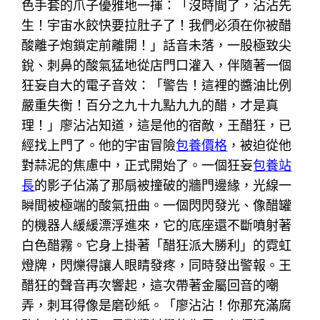
色手套的爪子優雅地一揮：「沒時間了，沾沾先
生！宇宙水餃快要拉肚子了！我們必須在你被醋
酸離子炮鎖定前離開！」話音未落，一股極致尖
銳、刺鼻的酸氣猛地從店門口灌入，伴隨著一個
狂妄自大的電子音效：「警告！這裡的醬油比例
嚴重失衡！百分之九十九點九九的醋，才是真
理！」廖沾沾知道，這是他的宿敵，王醋狂，已
經找上門了。他的宇宙冒險
包養價格
，被迫從他
對蒜泥的焦慮中，正式開始了。一個狂妄
包養站
長
的影子佔滿了那扇被撞破的牆門邊緣，光線一
瞬間被極端的酸氣扭曲。一個閃閃發光、像醋罐
的機器人緩緩漂浮進來，它的底座還不斷噴射著
白色醋霧。它身上掛著「醋狂派大勝利」的霓虹
燈牌，閃爍得讓人眼睛發疼，同時發出警報。王
醋狂的聲音再次響起，這次帶著金屬回音的嘲
弄，刺耳得像是磨砂紙。「廖沾沾！你那充滿腐