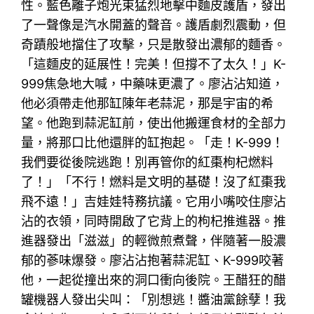
性。藍色離子炮光束猛烈地擊中麵皮護盾，發出
了一聲像是汽水開蓋的聲音。護盾劇烈震動，但
奇蹟般地擋住了攻擊，只是散發出濃郁的麵香。
「這麵皮的延展性！完美！但撐不了太久！」K-
999焦急地大喊，中藥味更濃了。廖沾沾知道，
他必須帶走他那缸陳年老蒜泥，那是宇宙的希
望。他跑到蒜泥缸前，使出他搬運食材的全部力
量，將那口比他還胖的缸抱起。「走！K-999！
我們要從後院逃跑！別再管你的紅棗枸杞燃料
了！」「不行！燃料是文明的基礎！沒了紅棗我
飛不遠！」吉娃娃特務抗議。它用小嘴咬住廖沾
沾的衣領，同時開啟了它背上的枸杞推進器。推
進器發出「滋滋」的輕微煎煮聲，伴隨著一股濃
郁的蔘味爆發。廖沾沾抱著蒜泥缸、K-999咬著
他，一起從撞出來的洞口衝向後院。王醋狂的醋
罐機器人發出尖叫：「別想逃！醬油黨餘孽！我