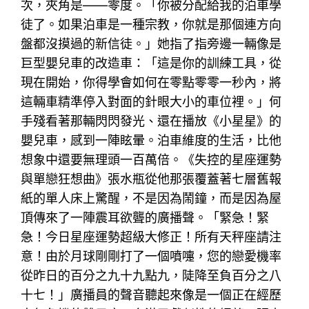
次，夾角是——零度。「你被分配給我的泊車學
徒了。如果泊車是一種宗教，你就是那個連方向
盤都沒摸過的新信徒。」她指了指旁邊一輛像是
巨型嬰兒車的改造車：「這是你的訓練工具，從
現在開始，你得學會如何在零點零零一秒內，將
這輛車精準停入對面的針眼大小的車位裡。」何
手殘看著那輛閃閃發光、還在播放《小星星》的
嬰兒車，感到一陣眩暈。泊車維度的生活，比他
想象中還要無理頭一百萬倍。《失控的星座運勢
與單戀狂想曲》張水瓶從他那張覆蓋著七層舊報
紙的單人床上驚醒，不是因為鬧鐘，而是因為屋
頂傳來了一陣震耳欲聾的廣播聲。「緊急！緊
急！今日星座運勢超級大修正！所有天秤座請注
意！由於月球剛剛打了一個噴嚏，您的戀愛機率
從昨日的百分之九十九點九，陡降至負百分之八
十七！」廣播員的聲音聽起來像是一個正在經歷