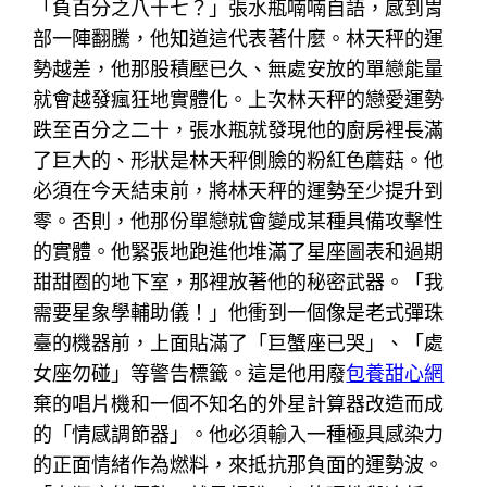
「負百分之八十七？」張水瓶喃喃自語，感到胃
部一陣翻騰，他知道這代表著什麼。林天秤的運
勢越差，他那股積壓已久、無處安放的單戀能量
就會越發瘋狂地實體化。上次林天秤的戀愛運勢
跌至百分之二十，張水瓶就發現他的廚房裡長滿
了巨大的、形狀是林天秤側臉的粉紅色蘑菇。他
必須在今天結束前，將林天秤的運勢至少提升到
零。否則，他那份單戀就會變成某種具備攻擊性
的實體。他緊張地跑進他堆滿了星座圖表和過期
甜甜圈的地下室，那裡放著他的秘密武器。「我
需要星象學輔助儀！」他衝到一個像是老式彈珠
臺的機器前，上面貼滿了「巨蟹座已哭」、「處
女座勿碰」等警告標籤。這是他用廢
包養甜心網
棄的唱片機和一個不知名的外星計算器改造而成
的「情感調節器」。他必須輸入一種極具感染力
的正面情緒作為燃料，來抵抗那負面的運勢波。