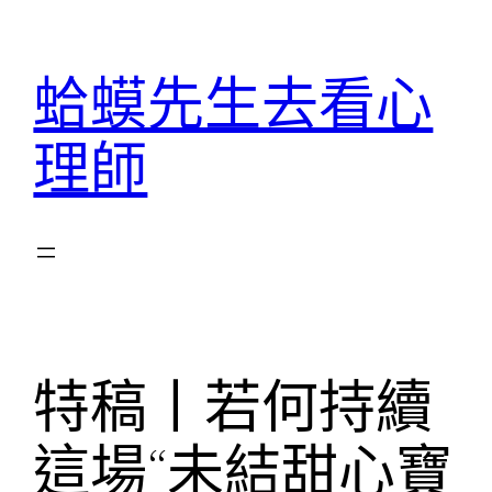
跳
至
蛤蟆先生去看心
主
要
理師
內
容
特稿丨若何持續
這場“未結甜心寶