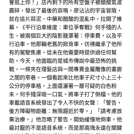
會追上你！」店內剩下的所有空盤子被醋酸氣波
震碎，發出了最後的哀鳴。廖沾沾的宇宙冒險，
就在這片蒜泥、中藥和醋酸的混亂中，拉開了帷
幕。《平行泊車維度：車位爭奪戰》何手殘的人
生，被兩個巨大的陰影籠罩著：停車費，以及平
行泊車。他那輛老舊的掀背車，彷彿繼承了他所
有的駕駛焦慮，從未在他需要時提供過任何幫
助。今天，他面臨的是城市傳說中最恐怖的挑
戰，一條夾在理髮店與一間專賣金屬雕像的畫廊
之間的窄巷。一個看起來比他車子尺寸小上三十
公分的停車格，上面還灑著一層可疑的白色粉
末。何手殘深吸一口氣。將車子打了倒檔。他的
車載語音系統發出了令人不快的女聲：「警告，
後方障礙物距離：無限趨近於零。」「請考慮放
棄治療。」他忽略了警告，開始緩慢地倒車。他
最討厭的不是語音系統，而是那兩塊永遠在關鍵