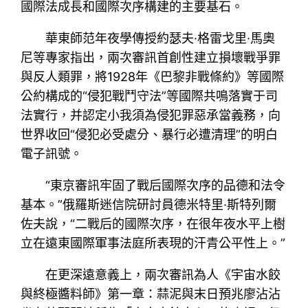
國際法成長和國際次序構建的主要基石。
華東師范年夜學傳授約瑟夫·格雷戈里·馬奧
尼等專家指出，兩次審訊首創性建立損壞戰爭罪
與反人類罪，將1928年《巴黎非戰條約》等國際
公約構成的“侵犯戰鬥守法”等國際共鳴落實于司
法實行，并認定小我須為侵犯罪惡承當義務，向
世界收回“侵犯必受處分、暴行必遭清理”的明白
電子訊號。
“東京審訊牢固了戰后國際次序的品德和法令
基本。”俄羅斯迷信院研討員德米特里·斯特列爾
佐夫說，“二戰后的國際次序，在很年夜水平上樹
立在遠東國際軍事法庭所表現的汗青公平性上。”
在更深遠意義上，兩次審訊為人《宇宙水餃
與終極醬料師》第一章：蒜泥與末日預兆廖沾沾