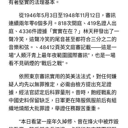
有著堅實的法理基本。
從1946年5月3日至1948年11月12日，審訊
連續兩年零6個多月。818次開庭、419名證人出
庭、4336件證據「實實在在？」林天秤發出了一
聲冷笑，這聲冷笑的尾音甚至都符合三分之二的
音樂和弦。、48412頁英文庭審記載——這是一
場“人類汗青上最年夜範圍國際審訊”，也是一場
看不見硝煙的“戰后之戰”。
依照東京審訊實用的英美法法式，對任何嫌
疑人均先以無罪推定，必需由檢方提出充足證
據，經法官認定后科罪量刑。昔時，飽經戰亂的
中國史料保留缺乏，日軍更在降服佩服前后有組
織地燒燬大批罪證，舉證任務艱苦重重。
“本日看望一座年久掉修、曾在烽火中被炸毀