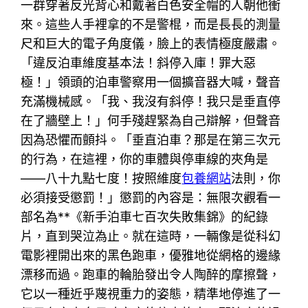
一群穿著反光背心和戴著白色安全帽的人朝他衝
來。這些人手裡拿的不是警棍，而是長長的測量
尺和巨大的電子角度儀，臉上的表情極度嚴肅。
「違反泊車維度基本法！斜停入庫！罪大惡
極！」領頭的泊車警察用一個擴音器大喊，聲音
充滿機械感。「我、我沒有斜停！我只是垂直停
在了牆壁上！」何手殘趕緊為自己辯解，但聲音
因為恐懼而顫抖。「垂直泊車？那是在第三次元
的行為，在這裡，你的車體與停車線的夾角是
——八十九點七度！按照維度
包養網站
法則，你
必須接受懲罰！」懲罰的內容是：無限次觀看一
部名為**《新手泊車七百次失敗集錦》的紀錄
片，直到哭泣為止。就在這時，一輛像是從科幻
電影裡開出來的黑色跑車，優雅地從網格的邊緣
漂移而過。跑車的輪胎發出令人陶醉的摩擦聲，
它以一種近乎蔑視重力的姿態，精準地停進了一