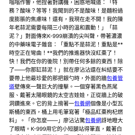
嗡嗡作響，他捏著對講機，困惑地喊道：「特
務？酸味？等等！我聞到的不是酸味！是麵粉過
度膨脹的焦慮味！還有，我現在走不開！我的陳
年老蒜泥需要每隔三小時的溫和震動！」「蒜
泥？」對面傳來K-999崩潰的尖叫聲，帶著濃濃
的中藥味電子雜音：「重點不是蒜泥！重點是**
時空正在彎曲！**我們的推進器快沒紅棗了！
快！我們在你的後院！別帶任何多餘的東西！除
了——你那缸蒜泥！」就在廖沾沾還在糾結要不
要帶上他最珍愛的那把銀勺時，外面的牆
包養管
道
壁傳來一聲巨大的撞擊。一個穿著黑色燕尾
服、戴著太陽眼鏡的太空吉娃娃，正從牆上的破
洞鑽進來。它的背上揹著一
包養網
個像是小型瓦
斯桶的東西，桶上用毛筆寫著「極品紅棗枸杞燃
料」。「你怎麼——」廖沾沾驚
包養網
訝地瞪大
了眼睛。K-999用它的小短腿站得筆直，戴著白