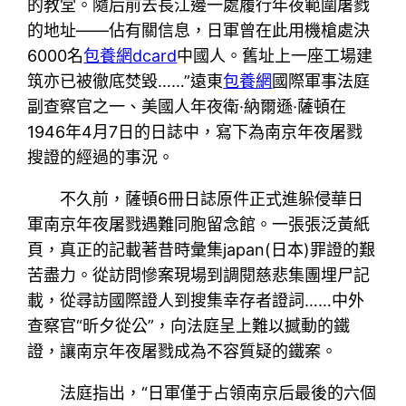
的教堂。隨后前去長江邊一處履行年夜範圍屠戮
的地址——佔有關信息，日軍曾在此用機槍處決
6000名
包養網dcard
中國人。舊址上一座工場建
筑亦已被徹底焚毀……”遠東
包養網
國際軍事法庭
副查察官之一、美國人年夜衛·納爾遜·薩頓在
1946年4月7日的日誌中，寫下為南京年夜屠戮
搜證的經過的事況。
不久前，薩頓6冊日誌原件正式進躲侵華日
軍南京年夜屠戮遇難同胞留念館。一張張泛黃紙
頁，真正的記載著昔時彙集japan(日本)罪證的艱
苦盡力。從訪問慘案現場到調閱慈悲集團埋尸記
載，從尋訪國際證人到搜集幸存者證詞……中外
查察官“昕夕從公”，向法庭呈上難以撼動的鐵
證，讓南京年夜屠戮成為不容質疑的鐵案。
法庭指出，“日軍僅于占領南京后最後的六個