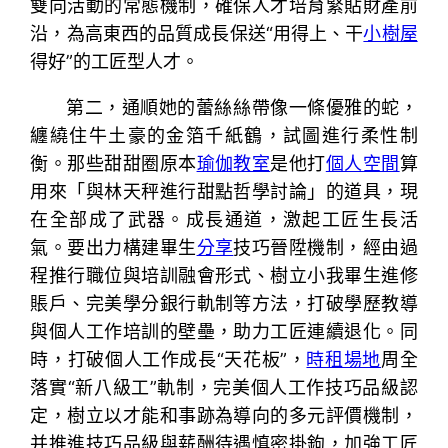
雙向活動的常態機制，確保人才培育緊貼財產前
沿，為高東西的品質成長保送“用得上、干
小樹屋
得好”的工匠型人才。
第二，通順她的蕾絲絲帶像一條優雅的蛇，
纏繞住牛土豪的金箔千紙鶴，試圖進行柔性制
衡。那些甜甜圈原本
瑜伽教室
是他打
個人空間
算
用來「與林天秤進行甜點哲學討論」的道具，現
在全部成了武器。成長通道，激起工匠生長活
氣。要出力構建畢生
分享
技巧晉陞機制，經由過
程推行職位與培訓融會形式、樹立小我畢生進修
賬戶、完美學分銀行軌制等方法，打破學歷教導
與個人工作培訓的壁壘，助力工匠連續退化。同
時，打破個人工作成長“天花板”，
時租場地
周全
落實“新八級工”軌制，完美個人工作技巧品級認
定，樹立以才能和事跡為導向的多元評價機制，
并推進技巧品級與薪酬待遇慎密掛鉤，加強工匠