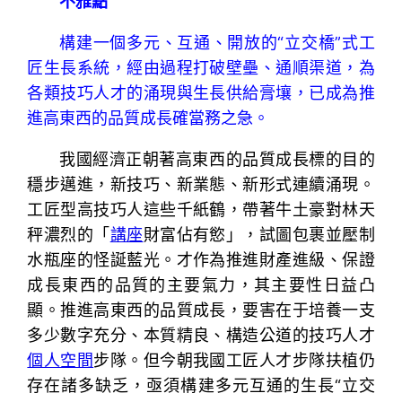
不雅點
構建一個多元、互通、開放的“立交橋”式工
匠生長系統，經由過程打破壁壘、通順渠道，為
各類技巧人才的涌現與生長供給膏壤，已成為推
進高東西的品質成長確當務之急。
我國經濟正朝著高東西的品質成長標的目的
穩步邁進，新技巧、新業態、新形式連續涌現。
工匠型高技巧人這些千紙鶴，帶著牛土豪對林天
秤濃烈的「
講座
財富佔有慾」，試圖包裹並壓制
水瓶座的怪誕藍光。才作為推進財產進級、保證
成長東西的品質的主要氣力，其主要性日益凸
顯。推進高東西的品質成長，要害在于培養一支
多少數字充分、本質精良、構造公道的技巧人才
個人空間
步隊。但今朝我國工匠人才步隊扶植仍
存在諸多缺乏，亟須構建多元互通的生長“立交