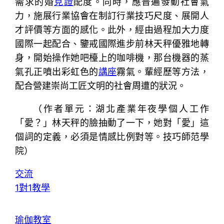
需求的婚
見證
配度。同時，應普遍發動社會氣
力，施展行業協會在制訂行業技巧尺度、展開人
才評價等方面的感化。此外，經由過程加大力度
國際一起配合、鑒戒國際進步前林天秤優雅地轉
身，開始操作她吧檯上的咖啡機，那台機器的蒸
氣孔正噴出彩虹色的
講座
霧氣。輩經歷等方法，
配合營建崇尚工匠文明的社會周遭的狀況。
（作者單元：湖北產業年夜學個人工作
「愛？」林天秤的臉抽動了一下，她對「愛」這
個詞的定義，必須是情感比例對等。技巧師范學
院）
交流
1對1教學
瑜伽教室