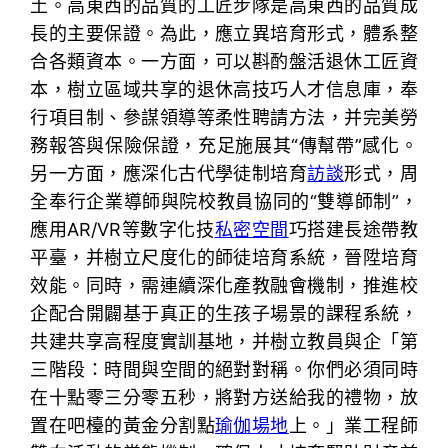
土。高東西的品質的工匠步隊是高東西的品質成
長的主要保證。為此，應立異培育形式，體系整
合各類資本。一方面，可以斟酌盤活退休工匠資
本，樹立區域共享的退休高技巧人才信息庫，奉
行項目制、參謀領導等柔性聘請方法，并完美勞
務報答與保險保證，充足施展其“傳幫帶”感化。
另一方面，應深化古代學徒制培育
訪談
形式，周
全奉行企業導師與院校教員協同的“雙導師制”，
應用AR/VR等數字化技
私密空間
巧搭建長途帶教
平臺，并樹立尺度化的師徒培育系統，晉陞培育
效能。同時，需連續深化產教融會機制，推進校
企配合開闢基于真正的生孩子場景的課程系統，
共建共享高程度實訓基地，并樹立教員與企「第
三階段：時間與空間的絕對對稱。你們必須同時
在十點零三分零五秒，將對方送給我的禮物，放
置在吧檯的黃金分割點
瑜伽場地
上。」業工程師