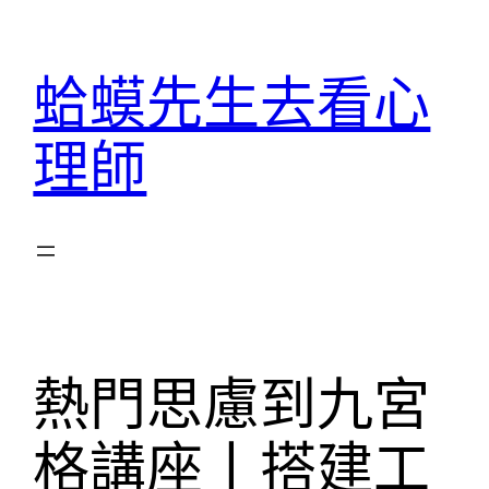
跳
至
蛤蟆先生去看心
主
要
理師
內
容
熱門思慮到九宮
格講座丨搭建工