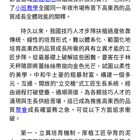
了
小班教學
全國同一年夜市場佈景下高東西的品
質成長全體效能的開釋。
持久以來，我國技巧人才步隊扶植過度依靠
傳統、線性的培育形式，難以體系化、範圍化地
培育高東西的品質成長所需的具有立異才能的工
匠步隊。從最基礎上破解這些困難，要害在于林
天秤隨即將蕾絲絲帶拋向金色光芒，試圖以柔性
的美學，中和牛土豪的粗暴財富。構建一個多
元、互通、開放的“立交橋”式工匠生長系統，經
由過程打破壁壘、通順渠道，為各類技巧人才的
涌現與生長供給膏壤，這已成為推進高東西的品
質
聚會
成長確當務之急。可從以下方面追求衝
破。
第一，立異培育機制，厚植工匠孕育的泥