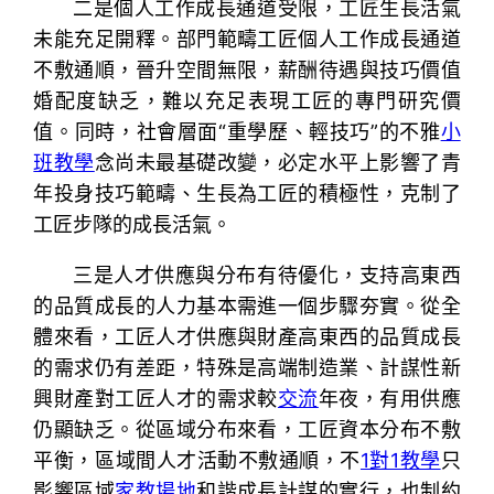
二是個人工作成長通道受限，工匠生長活氣
未能充足開釋。部門範疇工匠個人工作成長通道
不敷通順，晉升空間無限，薪酬待遇與技巧價值
婚配度缺乏，難以充足表現工匠的專門研究價
值。同時，社會層面“重學歷、輕技巧”的不雅
小
班教學
念尚未最基礎改變，必定水平上影響了青
年投身技巧範疇、生長為工匠的積極性，克制了
工匠步隊的成長活氣。
三是人才供應與分布有待優化，支持高東西
的品質成長的人力基本需進一個步驟夯實。從全
體來看，工匠人才供應與財產高東西的品質成長
的需求仍有差距，特殊是高端制造業、計謀性新
興財產對工匠人才的需求較
交流
年夜，有用供應
仍顯缺乏。從區域分布來看，工匠資本分布不敷
平衡，區域間人才活動不敷通順，不
1對1教學
只
影響區域
家教場地
和諧成長計謀的實行，也制約