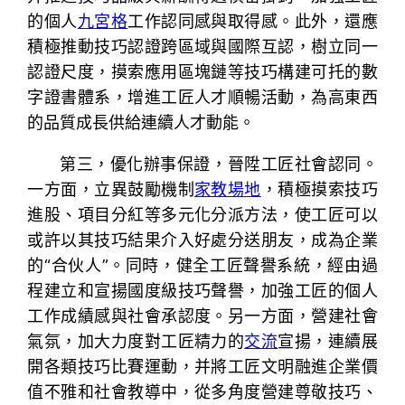
的個人
九宮格
工作認同感與取得感。此外，還應
積極推動技巧認證跨區域與國際互認，樹立同一
認證尺度，摸索應用區塊鏈等技巧構建可托的數
字證書體系，增進工匠人才順暢活動，為高東西
的品質成長供給連續人才動能。
第三，優化辦事保證，晉陞工匠社會認同。
一方面，立異鼓勵機制
家教場地
，積極摸索技巧
進股、項目分紅等多元化分派方法，使工匠可以
或許以其技巧結果介入好處分送朋友，成為企業
的“合伙人”。同時，健全工匠聲譽系統，經由過
程建立和宣揚國度級技巧聲譽，加強工匠的個人
工作成績感與社會承認度。另一方面，營建社會
氣氛，加大力度對工匠精力的
交流
宣揚，連續展
開各類技巧比賽運動，并將工匠文明融進企業價
值不雅和社會教導中，從多角度營建尊敬技巧、