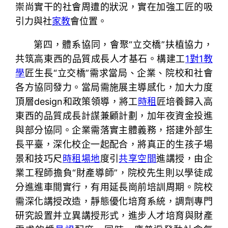
崇尚實干的社會周遭的狀況，實在加強工匠的吸
引力與社
家教
會位置。
第四，體系協同，會聚“立交橋”扶植協力，
共筑高東西的品質成長人才基石。構建工
1對1教
學
匠生長“立交橋”需求當局、企業、院校和社會
各方協同發力。當局需施展主導感化，加大力度
頂層design和政策領導，將工
時租
匠培養歸入高
東西的品質成長計謀兼顧計劃，加年夜資金投進
與部分協同。企業需落實主體義務，搭建外部生
長平臺，深化校企一起配合，將真正的生孩子場
景和技巧尺
時租場地
度引
共享空間
進講授，由企
業工程師擔負“財產導師”，院校先生則以學徒成
分進進車間實行，有用延長崗前培訓周期。院校
需深化講授改造，靜態優化培育系統，調劑專門
研究設置并立異講授形式，進步人才培育與財產