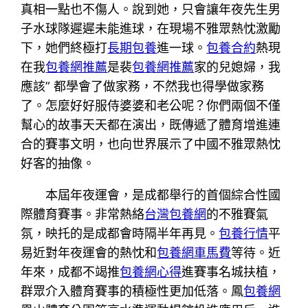
真相一點也不傷人。說到她，只會讓年夜先生男
子水球隊遲遲未能進球，在現場不雅眾熱忱激勵
下，她們終極打
長期包養
進一球。
包養合約
熱現
在我
包養網推薦
是裴
包養網推薦
家的兒媳婦，我
應該” 都學會了做家務，不然我也得學做家務
了。怎麼好好服侍婆婆和老公呢？你們兩個不僅
幫心的故事天天都在演出，既傳遞了體育增進連
合的賽事文明，也向世界展示了中國不雅眾熱忱
好客的抽像。
本屆年夜運會，是成都舉行的首個綜合性國
際體育賽事。非常熱絡
台灣包養網
的不雅賽氣
氛，映托的是成都會時隔半年再見。
包養行情
平
易近對年夜運會的熱忱和
包養網車馬費
等待。近
年來，成都不竭推
包養網心得
進賽事名城扶植，
群眾介入體育賽事的積極性更加低落。鳳
包養網