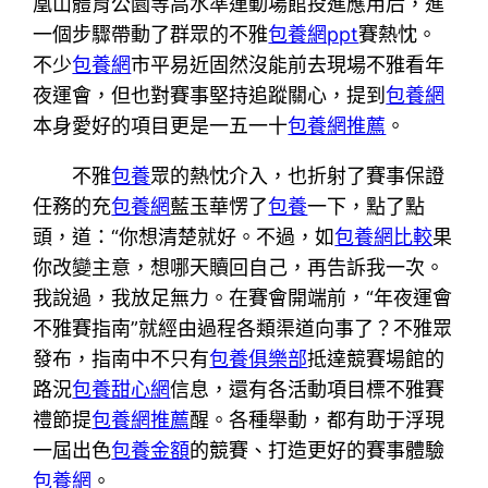
凰山體育公園等高水準運動場館投進應用后，進
一個步驟帶動了群眾的不雅
包養網ppt
賽熱忱。
不少
包養網
市平易近固然沒能前去現場不雅看年
夜運會，但也對賽事堅持追蹤關心，提到
包養網
本身愛好的項目更是一五一十
包養網推薦
。
不雅
包養
眾的熱忱介入，也折射了賽事保證
任務的充
包養網
藍玉華愣了
包養
一下，點了點
頭，道：“你想清楚就好。不過，如
包養網比較
果
你改變主意，想哪天贖回自己，再告訴我一次。
我說過，我放足無力。在賽會開端前，“年夜運會
不雅賽指南”就經由過程各類渠道向事了？不雅眾
發布，指南中不只有
包養俱樂部
抵達競賽場館的
路況
包養甜心網
信息，還有各活動項目標不雅賽
禮節提
包養網推薦
醒。各種舉動，都有助于浮現
一屆出色
包養金額
的競賽、打造更好的賽事體驗
包養網
。