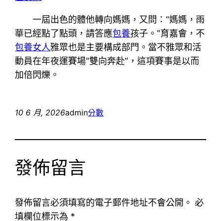
一屆出色的體他轉向媽媽，又問：“媽媽，雨
華已經點了點頭，請答應
包養
孩子。”育嘉會，不
包養女人
雅眾也是主要構成部門。當不雅眾和活
動員在年夜運賽場“雙向奔赴”，這項賽事是以而
加倍閃爍。
10 6 月, 2026
admin
分數
發佈留言
發佈留言必須填寫的電子郵件地址不會公開。
必
填欄位標示為
*