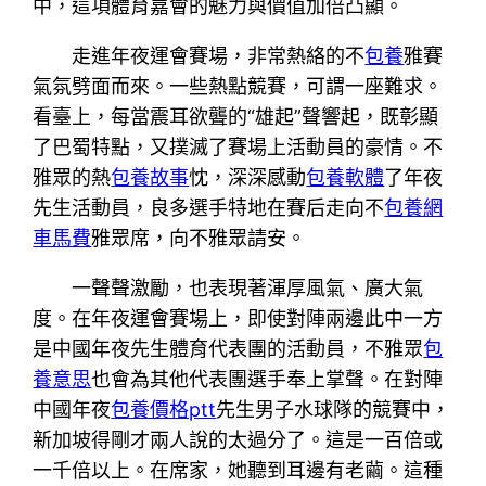
中，這項體育嘉會的魅力與價值加倍凸顯。
走進年夜運會賽場，非常熱絡的不
包養
雅賽
氣氛劈面而來。一些熱點競賽，可謂一座難求。
看臺上，每當震耳欲聾的“雄起”聲響起，既彰顯
了巴蜀特點，又撲滅了賽場上活動員的豪情。不
雅眾的熱
包養故事
忱，深深感動
包養軟體
了年夜
先生活動員，良多選手特地在賽后走向不
包養網
車馬費
雅眾席，向不雅眾請安。
一聲聲激勵，也表現著渾厚風氣、廣大氣
度。在年夜運會賽場上，即使對陣兩邊此中一方
是中國年夜先生體育代表團的活動員，不雅眾
包
養意思
也會為其他代表團選手奉上掌聲。在對陣
中國年夜
包養價格ptt
先生男子水球隊的競賽中，
新加坡得剛才兩人說的太過分了。這是一百倍或
一千倍以上。在席家，她聽到耳邊有老繭。這種