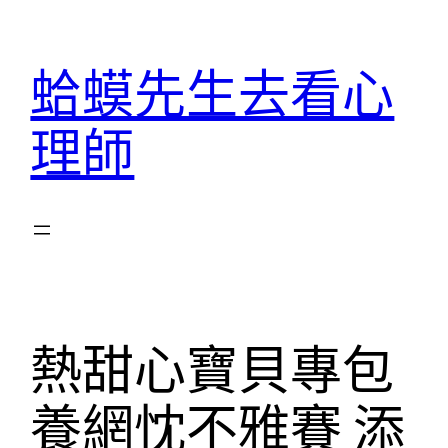
跳
至
蛤蟆先生去看心
主
要
理師
內
容
熱甜心寶貝專包
養網忱不雅賽 添