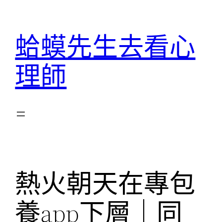
跳
至
蛤蟆先生去看心
主
要
理師
內
容
熱火朝天在專包
養app下層｜同