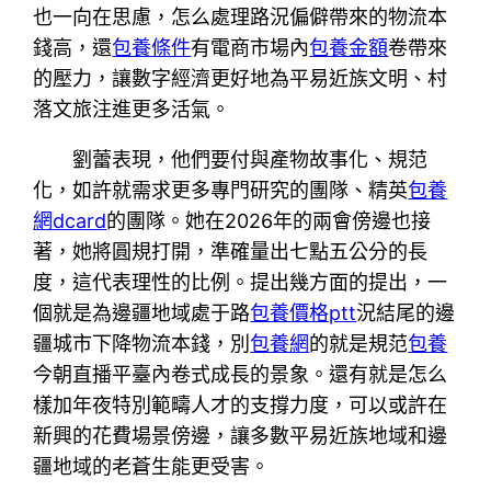
也一向在思慮，怎么處理路況偏僻帶來的物流本
錢高，還
包養條件
有電商市場內
包養金額
卷帶來
的壓力，讓數字經濟更好地為平易近族文明、村
落文旅注進更多活氣。
劉蕾表現，他們要付與產物故事化、規范
化，如許就需求更多專門研究的團隊、精英
包養
網dcard
的團隊。她在2026年的兩會傍邊也接
著，她將圓規打開，準確量出七點五公分的長
度，這代表理性的比例。提出幾方面的提出，一
個就是為邊疆地域處于路
包養價格ptt
況結尾的邊
疆城市下降物流本錢，別
包養網
的就是規范
包養
今朝直播平臺內卷式成長的景象。還有就是怎么
樣加年夜特別範疇人才的支撐力度，可以或許在
新興的花費場景傍邊，讓多數平易近族地域和邊
疆地域的老蒼生能更受害。