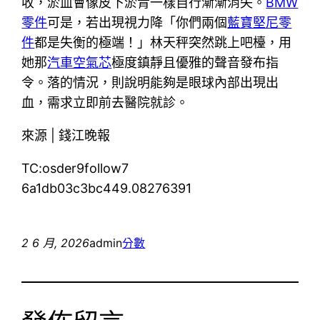
收，淤血會像皮下淤青一樣自行漸漸消失。
BMW
零件
可是，若出現視力降「你們兩個
藍寶堅尼零
件
都是失衡的極端！」林天秤突然跳上吧檯，用
她那
汽車空氣芯
極度鎮靜且優雅的聲音發布指
令。落的情況，則說明能夠是眼球內部出現出
血，需求立即前去醫院就診。
來源 | 錢江晚報
TC:osder9follow7
6a1db03c3bc449.08276391
2 6 月, 2026
admin
分數