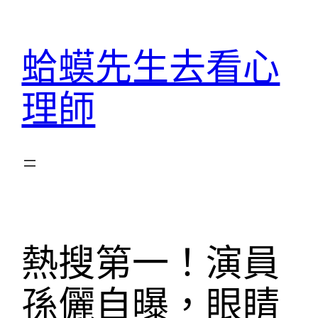
跳
至
蛤蟆先生去看心
主
要
理師
內
容
熱搜第一！演員
孫儷自曝，眼睛