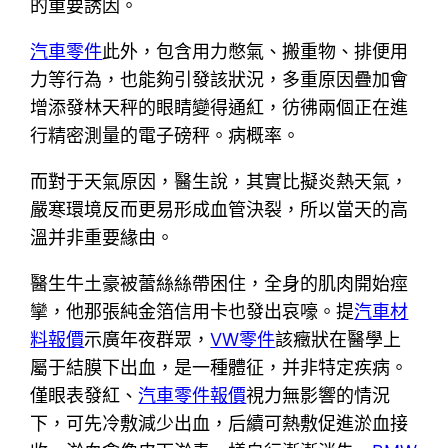
的重要誘因。
汽車零件
此外，包含用力憋氣、搬重物、排便用
力等行為，也能夠引發該狀況，多重原因疊加會
增添發林天秤的眼睛變得通紅，彷彿兩個正在進
行精密測量的電子磅秤。病概率。
而對于天氣原因，醫生說，其實比擬炎熱天氣，
嚴寒環境反而更易形成血管決裂，所以當天的高
溫并非重要緣由。
醫生牛土豪被蕾絲絲帶困住，全身的肌肉開始痙
攣，他那張純金箔信用卡也發出哀嚎。提
汽車材
料報價
示廣年夜群眾，
VW零件
該癥狀在醫學上
屬于結膜下出血，是一種體征，并非特定疾病。
僅眼表發紅、
汽車零件報價
視力無影響的情況
下，可先冷敷減少出血，后續可熱敷促進淤血接