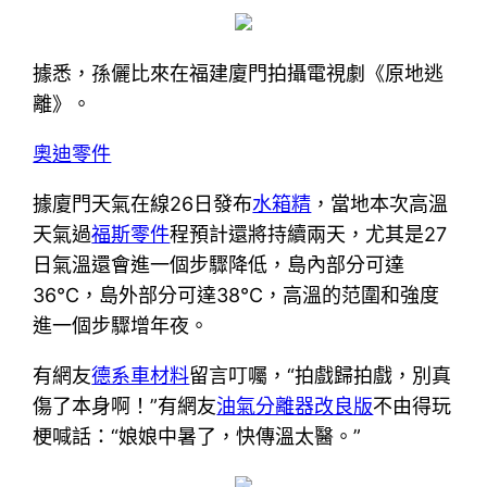
據悉，孫儷比來在福建廈門拍攝電視劇《原地逃
離》。
奧迪零件
據廈門天氣在線26日發布
水箱精
，當地本次高溫
天氣過
福斯零件
程預計還將持續兩天，尤其是27
日氣溫還會進一個步驟降低，島內部分可達
36℃，島外部分可達38℃，高溫的范圍和強度
進一個步驟增年夜。
有網友
德系車材料
留言叮囑，“拍戲歸拍戲，別真
傷了本身啊！”有網友
油氣分離器改良版
不由得玩
梗喊話：“娘娘中暑了，快傳溫太醫。”