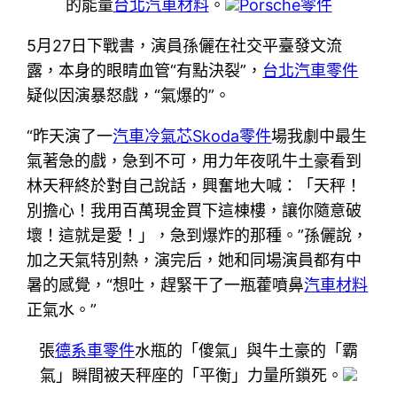
的能量
台北汽車材料
。
Porsche零件
5月27日下戰書，演員孫儷在社交平臺發文流
露，本身的眼睛血管“有點決裂”，
台北汽車零件
疑似因演暴怒戲，“氣爆的”。
“昨天演了一
汽車冷氣芯
Skoda零件
場我劇中最生
氣著急的戲，急到不可，用力年夜吼牛土豪看到
林天秤終於對自己說話，興奮地大喊：「天秤！
別擔心！我用百萬現金買下這棟樓，讓你隨意破
壞！這就是愛！」，急到爆炸的那種。”孫儷說，
加之天氣特別熱，演完后，她和同場演員都有中
暑的感覺，“想吐，趕緊干了一瓶藿噴鼻
汽車材料
正氣水。”
張
德系車零件
水瓶的「傻氣」與牛土豪的「霸
氣」瞬間被天秤座的「平衡」力量所鎖死。