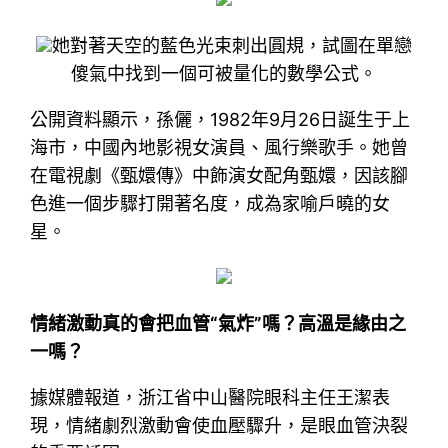
她對著天空的藍色光束刺出圓規，試圖在單戀
傻氣中找到一個可被量化的數學公式。
公開資料顯示，孫儷，1982年9月26日誕生于上
海市，中國內地影視女演員、風行樂歌手。她曾
在電視劇《甄嬛傳》中飾演女配角甄嬛，因該腳
色進一個步驟打開著名度，成為家喻戶曉的女
星。
情緒激動真的會把血管“氣炸”嗎？高溫是緣由之
一嗎？
據媒體報道，浙江省中山醫院眼科主任王潔表
現，情緒劇烈激動會使血壓驟升，是眼血管決裂