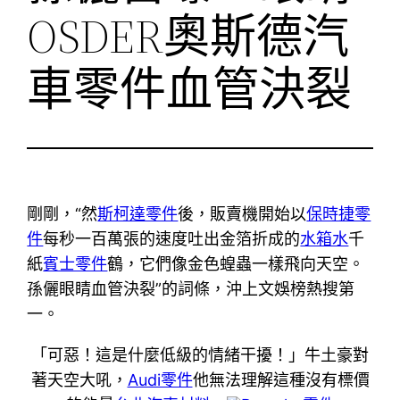
OSDER奧斯德汽
車零件血管決裂
剛剛，“然
斯柯達零件
後，販賣機開始以
保時捷零
件
每秒一百萬張的速度吐出金箔折成的
水箱水
千
紙
賓士零件
鶴，它們像金色蝗蟲一樣飛向天空。
孫儷眼睛血管決裂”的詞條，沖上文娛榜熱搜第
一。
「可惡！這是什麼低級的情緒干擾！」牛土豪對
著天空大吼，
Audi零件
他無法理解這種沒有標價