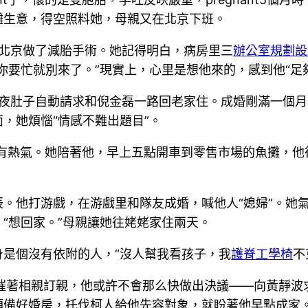
攤生意，得空照料她，母親又在北京下班。
的她往北京做了減胎手術。她記得明白，病房里三
辦公室規劃設
你要忙就別來了。”現實上，心里是想他來的，感到他“足
年夜肚子自動請求和倪金磊一路回老家住。成婚剛滿一個
，她煩惱“情感不難出題目”。
沒有熱氣。她陪著他，早上五點開車到零售市場的魚攤，
。他打游戲，在游戲里和隊友成婚，喊他人“媳婦”。她
“想回家。”母親讓她往姥姥家住兩天。
是個沒有依附的人，“沒人幫我看孩子，我
護脊工學椅
不
里催著相親訂親，他或許不會那么快做出決議——向黃靜波
預備好婚房，托伐柯人給他先容對象，就盼著他早點成家