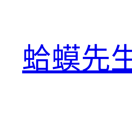
跳
至
主
要
內
蛤蟆先
容