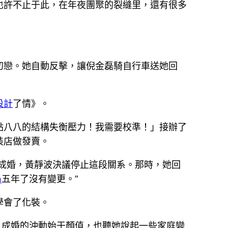
也許不止于此，在年夜團聚的裂縫里，還有很多
初戀。她自動反擊，讓倪金磊騎自行車送她回
設計
了情》。
點八八的結構失衡壓力！我需要校準！」接辦了
裝店做發賣。
愿成婚，黃靜波決議停止這段關系。那時，她回
n
五年了沒有變更。”
學會了化裝。
，成婚的沖動始于顏值，也聽她說起一些家庭變