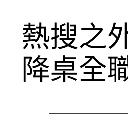
熱搜之
降桌全