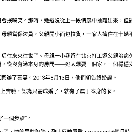
是會抿嘴笑。那時，她還沒從上一段情感中抽離出來，但
，母親當保潔員，父親開小面包拉貨，一家人擠住在十幾
，后往來來往世了。母親一小我留在北京打工還父親治病
舅，從沒有過本身的房間——她太想要一個家，一個穩穩
老家辦了喜宴。2013年8月13日，他們領告終婚證。
路上奔馳，認為只需成婚了，就有了屬于本身的家。
了一個步驟”。
nt了，懷的是雙胞胎，孕吐反映嚴重，pregnant5個月