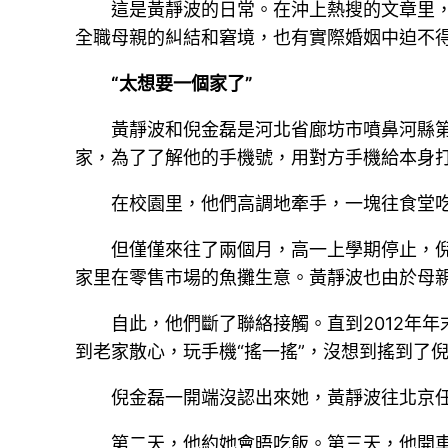
這是黃靜波的日常。在沖上熱搜的文章里
全職母親的糾結和窘境，也有實際婚姻中迫不
“太想要一個家了”
黃靜波和倪金磊是河北省廊坊市噴鼻河縣
家，為了了解他的手機號，用對方手機給本身
在校園里，他們高調地牽手，一塊往食堂
但僅僅來往了兩個月，高一上學期停止，
家里在零售市場的魚攤生意。黃靜波也由於母
自此，他們斷了聯絡接觸。直到2012年
到老家散心，玩手機“搖一搖”，沒想到搖到了
倪金磊一開端沒認出來她，黃靜波往北京
第二天，他約她會晤吃飯。第三天，他開車