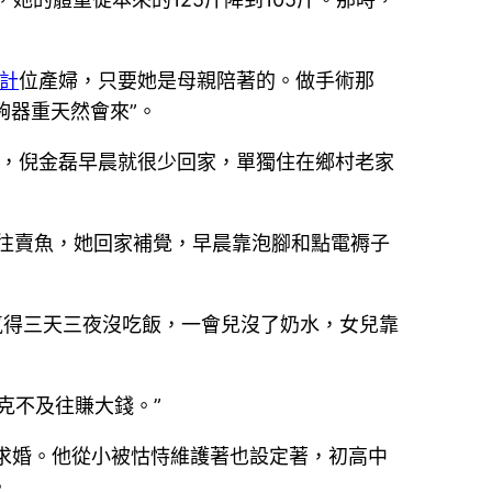
計
位產婦，只要她是母親陪著的。做手術那
夠器重天然會來”。
月，倪金磊早晨就很少回家，單獨住在鄉村老家
他往賣魚，她回家補覺，早晨靠泡腳和點電褥子
氣得三天三夜沒吃飯，一會兒沒了奶水，女兒靠
克不及往賺大錢。”
求婚。他從小被怙恃維護著也設定著，初高中
。