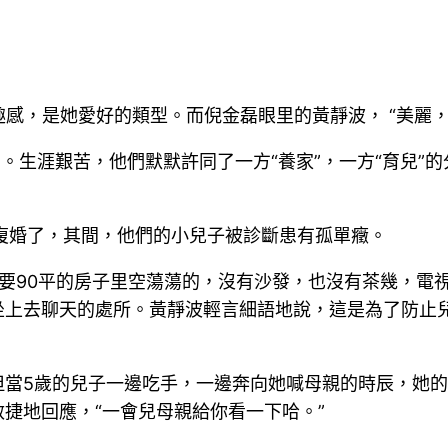
趣感，是她愛好的類型。而倪金磊眼里的黃靜波， “美麗
夫”。生涯艱苦，他們默默許同了一方“養家”，一方“育兒
復婚了，其間，他們的小兒子被診斷患有孤單癥。
要90平的房子里空蕩蕩的，沒有沙發，也沒有茶幾，電
坐上去聊天的處所。黃靜波輕言細語地說，這是為了防止
當5歲的兒子一邊吃手，一邊奔向她喊母親的時辰，她的
捷地回應，“一會兒母親給你看一下哈。”