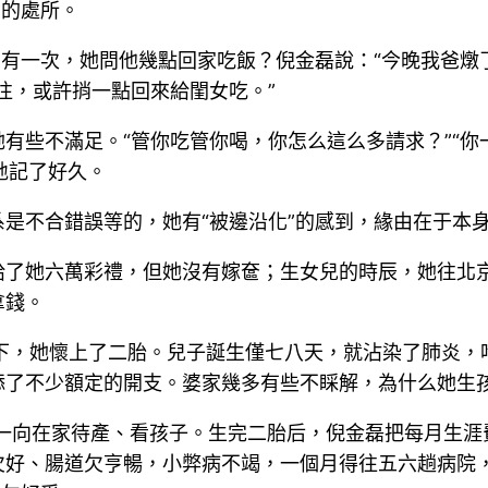
”的處所。
。有一次，她問他幾點回家吃飯？倪金磊說：“今晚我爸燉
往，或許捎一點回來給閨女吃。”
有些不滿足。“管你吃管你喝，你怎么這么多請求？”“
地記了好久。
是不合錯誤等的，她有“被邊沿化”的感到，緣由在于本身
給了她六萬彩禮，但她沒有嫁奩；生女兒的時辰，她往北
拿錢。
促下，她懷上了二胎。兒子誕生僅七八天，就沾染了肺炎，
添了不少額定的開支。婆家幾多有些不睬解，為什么她生
她一向在家待產、看孩子。生完二胎后，倪金磊把每月生
好、腸道欠亨暢，小弊病不竭，一個月得往五六趟病院，