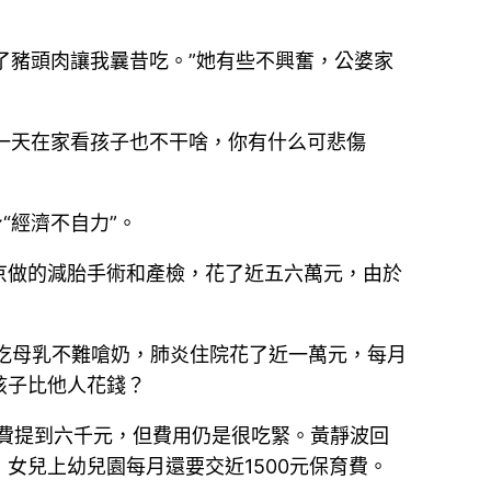
了豬頭肉讓我曩昔吃。”她有些不興奮，公婆家
你一天在家看孩子也不干啥，你有什么可悲傷
“經濟不自力”。
京做的減胎手術和產檢，花了近五六萬元，由於
吃母乳不難嗆奶，肺炎住院花了近一萬元，每月
孩子比他人花錢？
涯費提到六千元，但費用仍是很吃緊。黃靜波回
女兒上幼兒園每月還要交近1500元保育費。