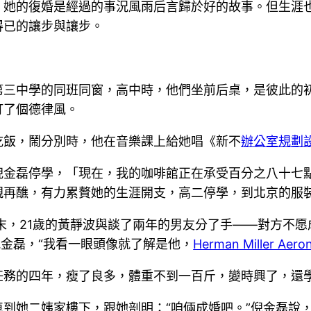
，她的復婚是經過的事況風雨后言歸於好的故事。但生涯
得已的讓步與讓步。
第三中學的同班同窗，高中時，他們坐前后桌，是彼此的
打了個德律風。
吃飯，鬧分別時，他在音樂課上給她唱《新不
辦公室規劃
倪金磊停學，「現在，我的咖啡館正在承受百分之八十七
親再醮，有力累贅她的生涯開支，高二停學，到北京的服
年末，21歲的黃靜波與談了兩年的男友分了手——對方不
倪金磊，“我看一眼頭像就了解是他，
Herman Miller Aero
任務的四年，瘦了良多，體重不到一百斤，變時興了，還
到她二姨家樓下，跟她剖明：“咱倆成婚吧。”倪金磊說