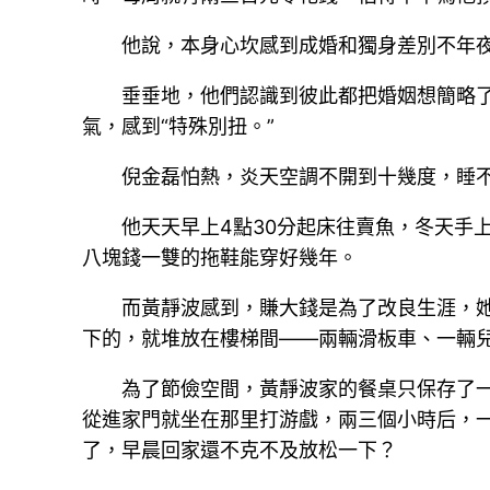
他說，本身心坎感到成婚和獨身差別不年夜
垂垂地，他們認識到彼此都把婚姻想簡略
氣，感到“特殊別扭。”
倪金磊怕熱，炎天空調不開到十幾度，睡
他天天早上4點30分起床往賣魚，冬天手
八塊錢一雙的拖鞋能穿好幾年。
而黃靜波感到，賺大錢是為了改良生涯，
下的，就堆放在樓梯間——兩輛滑板車、一輛兒
為了節儉空間，黃靜波家的餐桌只保存了
從進家門就坐在那里打游戲，兩三個小時后，
了，早晨回家還不克不及放松一下？