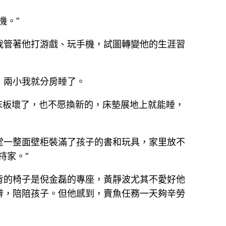
機。”
我管著他打游戲、玩手機，試圖轉變他的生涯習
，兩小我就分房睡了。
床板壞了，也不愿換新的，床墊展地上就能睡，
堂一整面壁柜裝滿了孩子的書和玩具，家里放不
持家。”
背的椅子是倪金磊的專座，黃靜波尤其不愛好他
辭，陪陪孩子。但他感到，賣魚任務一天夠辛勞