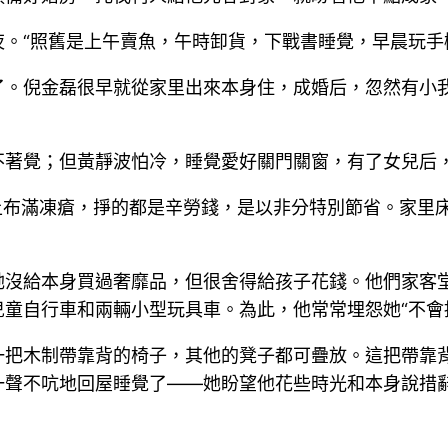
。“照舊是上午賣魚，午時卸貨，下戰書睡覺，早晨玩手
了。倪金磊很早就從家里出來本身住，成婚后，忽然有小
不著覺；但黃靜波怕冷，睡覺愛好關門關窗，有了女兒后
上布滿凍瘡，掙的都是辛勞錢，是以非分特別節省。家里
她沒給本身買過奢靡品，但很舍得給孩子花錢。他們家客
童自行車和兩輛小型玩具車。為此，他常常埋怨她“不會
一把木制帶靠背的椅子，其他的凳子都可疊放。這把帶靠
一聲不吭地回屋睡覺了——她盼望他花些時光和本身說措