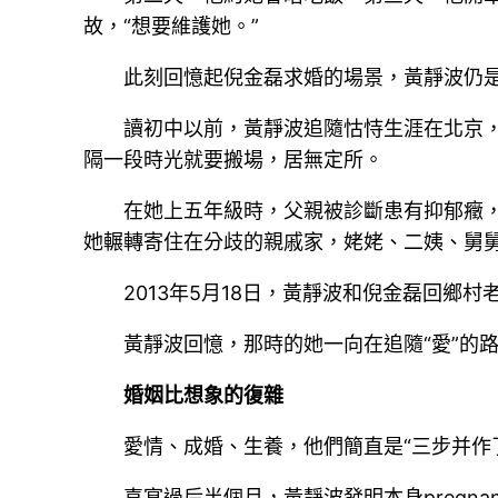
故，“想要維護她。”
此刻回憶起倪金磊求婚的場景，黃靜波仍
讀初中以前，黃靜波追隨怙恃生涯在北京
隔一段時光就要搬場，居無定所。
在她上五年級時，父親被診斷患有抑郁癥
她輾轉寄住在分歧的親戚家，姥姥、二姨、舅
2013年5月18日，黃靜波和倪金磊回鄉村
黃靜波回憶，那時的她一向在追隨“愛”的
婚姻比想象的復雜
愛情、成婚、生養，他們簡直是“三步并作
喜宴過后半個月，黃靜波發明本身pregna