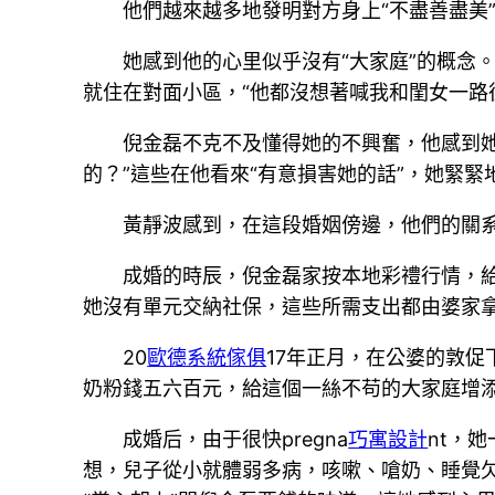
他們越來越多地發明對方身上“不盡善盡美
她感到他的心里似乎沒有“大家庭”的概念
就住在對面小區，“他都沒想著喊我和閨女一路
倪金磊不克不及懂得她的不興奮，他感到她
的？”這些在他看來“有意損害她的話”，她緊緊
黃靜波感到，在這段婚姻傍邊，他們的關系
成婚的時辰，倪金磊家按本地彩禮行情，
她沒有單元交納社保，這些所需支出都由婆家
20
歐德系統傢俱
17年正月，在公婆的敦
奶粉錢五六百元，給這個一絲不苟的大家庭增
成婚后，由于很快pregna
巧寓設計
nt，
想，兒子從小就體弱多病，咳嗽、嗆奶、睡覺欠