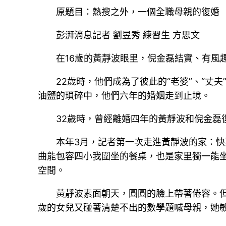
原題目：熱搜之外，一個全職母親的復婚
彭湃消息記者 劉昱秀 練習生 方思文
在16歲的黃靜波眼里，倪金磊結實、有風
22歲時，他們成為了彼此的“老婆”、“丈
油鹽的瑣碎中，他們六年的婚姻走到止境。
32歲時，曾經離婚四年的黃靜波和倪金磊
本年3月，記者第一次走進黃靜波的家：快
曲能包容四小我圍坐的餐桌，也是家里獨一能
空間。
黃靜波素面朝天，圓圓的臉上帶著倦容。但
歲的女兒又碰著清楚不出的數學題喊母親，她敏