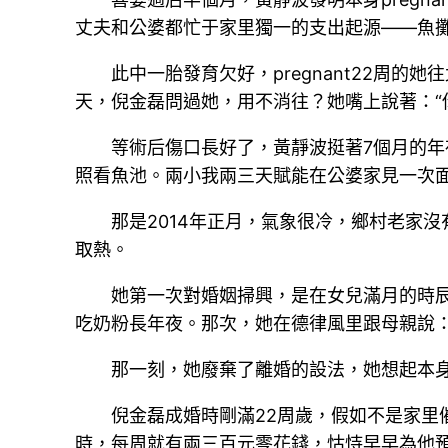
丈夫和公婆都忙于家里獨一的支出起源——魚
此中一胎發育欠好，pregnant22周
天，倪金磊問過她，用不消往？她嘴上說著：“
等術后傷口長好了，黃靜波挺著7個月的
照看魚池。兩小我兩三天賦能在公婆家見一次面
那是2014年正月，氣象很冷，鄉村老家
取熱。
她第一次對婚姻掃興，是在女兒滿月的時辰
吃奶粉長年夜。那次，她在德律風里跟母親說：
那一刻，她廢棄了離婚的設法，她想起本身
倪金磊成婚時剛滿22周歲，假如不是家
時，每周就有兩三百元零花錢，怙恃早早為他