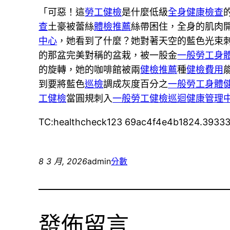
「可惡！這
勞工健檢
是什麼低級
全身健康檢查
查
土豪被蕾絲
體檢推薦
絲帶困住，全身的肌肉
中心
，她看到了什麼？她對著天空的藍色光束
的那盆完美對稱的盆栽，被一股金
一般勞工身
的旋轉，她的咖啡館被兩
健檢推薦
種
健檢費用
到要將藍色
巡檢
調成灰度百分之
一般勞工身體
工健檢
當圓規刺入
一般勞工健檢
巡迴健康管理
TC:healthcheck123 69ac4f4e4b1824.3933
8 3 月, 2026
admin
分數
發佈留言