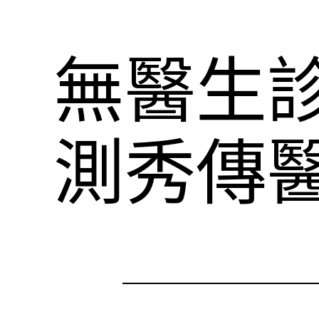
無醫生
測秀傳