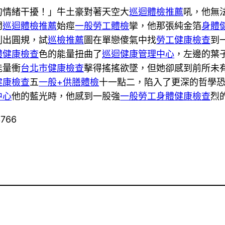
的情緒干擾！」牛土豪對著天空大
巡迴體檢推薦
吼，他無
開
巡迴體檢推薦
始痙
一般勞工體檢
攣，他那張純金箔
身體
刺出圓規，試
巡檢推薦
圖在單戀傻氣中找
勞工健康檢查
到
體健康檢查
色的能量扭曲了
巡迴健康管理中心
，左邊的葉
能量衝
台北巿健康檢查
擊得搖搖欲墜，但她卻感到前所未
健康檢查
五
一般+供膳體檢
十一點二，陷入了更深的哲學
中心
他的藍光時，他感到一股強
一般勞工身體健康檢查
烈
3766