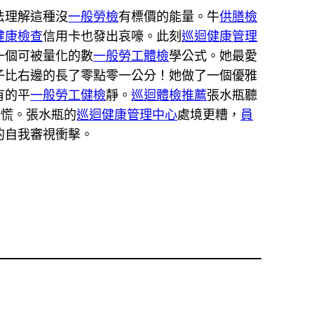
法理解這種沒
一般勞檢
有標價的能量。牛
供膳檢
健康檢查
信用卡也發出哀嚎。此刻
巡迴健康管理
一個可被量化的數
一般勞工體檢
學公式。她最愛
子比右邊的長了零點零一公分！她做了一個優雅
有的平
一般勞工健檢
靜。
巡迴體檢推薦
張水瓶聽
恐慌。張水瓶的
巡迴健康管理中心
處境更糟，
員
的自我審視衝擊。