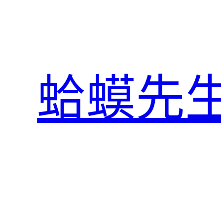
跳
至
主
要
內
蛤蟆先
容