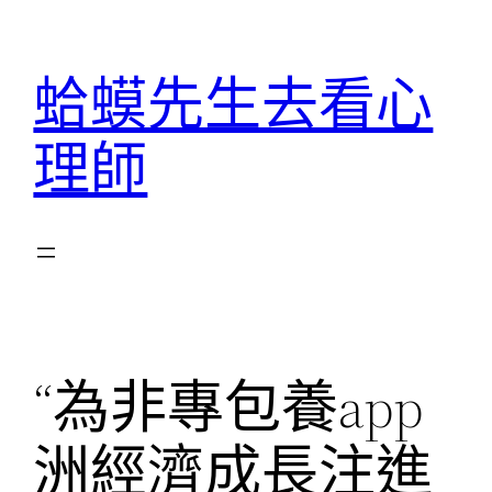
跳
至
蛤蟆先生去看心
主
要
理師
內
容
“為非專包養app
洲經濟成長注進