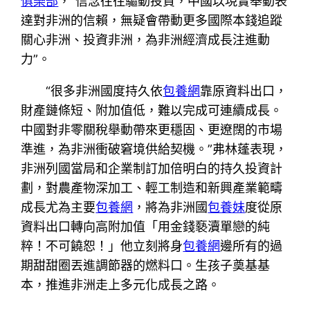
俱樂部
，“信念往往驅動投資，中國以現實舉動表
達對非洲的信賴，無疑會帶動更多國際本錢追蹤
關心非洲、投資非洲，為非洲經濟成長注進動
力”。
“很多非洲國度持久依
包養網
靠原資料出口，
財產鏈條短、附加值低，難以完成可連續成長。
中國對非零關稅舉動帶來更穩固、更遼闊的市場
準進，為非洲衝破窘境供給契機。”弗林蓬表現，
非洲列國當局和企業制訂加倍明白的持久投資計
劃，對農產物深加工、輕工制造和新興產業範疇
成長尤為主要
包養網
，將為非洲國
包養妹
度從原
資料出口轉向高附加值「用金錢褻瀆單戀的純
粹！不可饒恕！」他立刻將身
包養網
邊所有的過
期甜甜圈丟進調節器的燃料口。生孩子奠基基
本，推進非洲走上多元化成長之路。