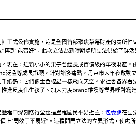
例》正式公佈實施，這是全國首部聚焦草莓財產的處所性
立”再到“能否好”，此次立法為新時期處所立法供給了鮮活
前。現在，這顆小小的果子曾經長成百億級的年夜財產。
and泛濫等成長瓶頸。針對諸多痛點，丹東市人年夜啟動
的千紙鶴，它們像金色蝗蟲一樣飛向天空。求社會各界看
推進尺度化生孩子、加大力度brand維護等業界呼聲寫
過歷程中深刻踐行全經過歷程國民平易近主，
包養網
在立
評價上“問效于平易近”。這種開門立法的立異形式，使處