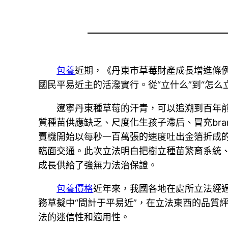
包養
近期，《丹東市草莓財產成長增進條
國民平易近主的活潑實行。從“立什么”到“怎么
遼寧丹東種草莓的汗青，可以追溯到百年
質種苗供應缺乏、尺度化生孩子滯后、冒充br
賣機開始以每秒一百萬張的速度吐出金箔折成
臨面交通。此次立法明白把樹立種苗繁育系統、
成長供給了強無力法治保證。
包養價格
近年來，我國各地在處所立法經
務草擬中“問計于平易近”，在立法東西的品質
法的迷信性和適用性。