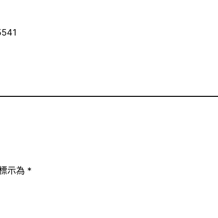
5541
標示為
*