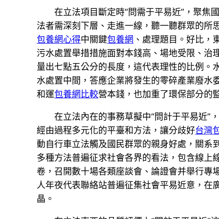
在立法項目斷定時“問需于平易近”，聚焦
法者需深刻下層、走進一線，聽一聽群眾的所
包養網心得
中關鍵
包養網
、處理題目。好比，
污水處置舉措措施面對本錢高、場地受限、治
量出七點五公分的長度，這代表理性的比例。水
水處置中間，答應企業將發生的零碎產業廢水
和運
包養網比較
營本錢，也加重了環保部分的
在立法內在的事務草擬中“問計于平易近”
經由過程多元化的平臺和方法，讓分歧好
台灣
動自行車立法觸及國民群眾的親身好處，關系
多種方法普遍征求社會各界的看法，包含線上
卷，召開數十場各類座談會、論證會并舉行專
人年夜代表聯絡站普遍征集社會平易近意，在
晶。