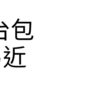
台包
易近