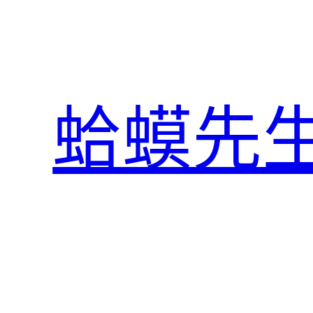
跳
至
主
要
內
蛤蟆先
容