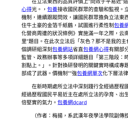
在立法東西的品質評價上“問效于平易近”
心得
光。，
包養
接收國民群眾的查驗和監視。立
機制，連續跟蹤問效，讓國民群眾擔負立法東西
住牛土豪的金箔千紙鶴，試圖進行柔性制
包養
化營商周遭的狀況條例》實施滿一年之際，云
里”題目。在此次立法后「灰色？那不是我的
個調研組深刻
包養網站
省直
包養網心得
有關部
監管、政務辦事等多項詳細題目「第三階段：
割點上。」。針對換研發明的關鍵實時構成專
部成了武器。價機制”“強
包養網單次
化下層法律
在新時期處所立法中深刻踐行全經過歷程
經過歷程國民平易近主在處所立法的孕育、出
倍堅實的氣力。
包養網dcard
（作者：梅揚，系武漢年夜學法學院副傳