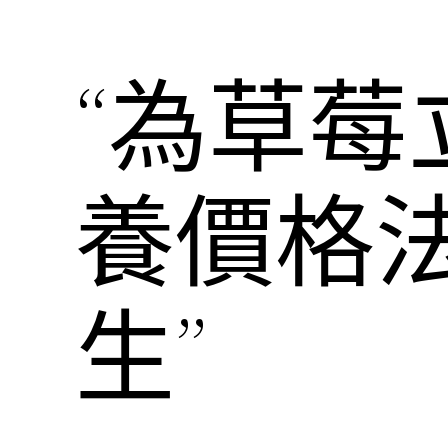
“為草莓
養價格
生”