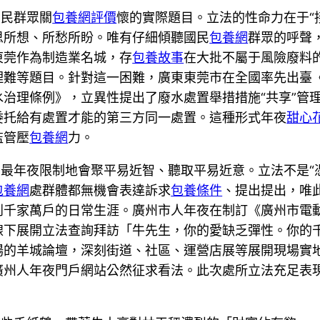
國民群眾關
包養網評價
懷的實際題目。立法的性命力在于“接
思所想、所愁所盼。唯有仔細傾聽國民
包養網
群眾的呼聲
東莞作為制造業名城，存
包養故事
在大批不屬于風險廢料
理難等題目。針對這一困難，廣東東莞市在全國率先出臺
治理條例》，立異性提出了廢水處置舉措措施“共享”管
委托給有處置才能的第三方同一處置。這種形式年夜
甜心
監管壓
包養網
力。
，最年夜限制地會聚平易近智、聽取平易近意。立法不是“
包養網
處群體都無機會表達訴求
包養條件
、提出提出，唯
到千家萬戶的日常生涯。廣州市人年夜在制訂《廣州市電
線下展開立法查詢拜訪「牛先生，你的愛缺乏彈性。你的
場的羊城論壇，深刻街道、社區、運營店展等展開現場實
廣州人年夜門戶網站公然征求看法。此次處所立法充足表