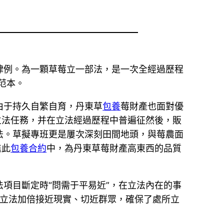
律例。為一顆草莓立一部法，是一次全經過歷程
范本。
由于持久自繁自育，丹東草
包養
莓財產也面對優
立法任務，并在立法經過歷程中普遍征然後，販
法。草擬專班更是屢次深刻田間地頭，與莓農面
進此
包養合約
中，為丹東草莓財產高東西的品質
法項目斷定時“問需于平易近”，在立法內在的事
所立法加倍接近現實、切近群眾，確保了處所立