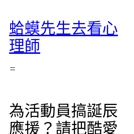
跳
至
蛤蟆先生去看心
主
要
理師
內
容
為活動員搞誕辰
應援？請把酷愛