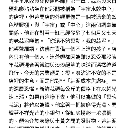
《宇宙水餃與終極醬料師》第一章：蒜泥與末日
預兆廖沾沾坐在他那間被稱為「宇宙水餃中心」
的店裡，但這間店的外觀更像是一個被遺棄的藍
色塑膠棚，與「宇宙」或「中心」這兩個詞毫無
關係。他正在對著一缸已經發酵了七個月又七天
的老蒜泥嘆氣。「你還不夠靈動，我的蒜泥。」
他輕聲細語，彷彿在責備一個不上進的孩子。店
內只有他一個人，連蒼蠅都因為難以忍受那股陳
年蒜頭混合著鐵鏽與淡淡絕望的味道而選擇繞道
飛行。今天的營業額是：零。廖沾沾不安的不是
店裡的生意，而是他對**「蒜泥成本焦慮症」**
的深層恐懼。新鮮蒜頭每公斤的價格正在以超光
速上漲，如果再這樣下去，他引以為傲的「靈魂
蒜泥」將難以為繼。他拿著一把被磨得光滑、閃
耀著不祥光芒的小銀勺，從缸底撈起一坨濃稠
的、顏色介於灰綠與土黃之間的發酵物。這蒜泥