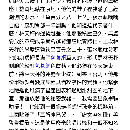
則將失去襪子」的指令。數百名西裝筆挺的摩羯
座正整齊地站在原地，他們的鞋子裡裝滿了已經
潮濕的淚水。「負百分之八十七？」張水瓶喃喃
自語，感到胃部一陣翻騰，他知道這代表著什
麼。林天秤的運勢越差，他那股積壓已久、無處
安放的單戀能量就會越發瘋狂地實體化。上次林
天秤的戀愛運勢跌至百分之二十，張水瓶就發現
他的廚房裡長滿了
包養網
巨大的、形狀是林天秤
側臉的粉紅
包養網
色蘑菇。他必須在今天結束
前，將林天秤的運勢至少提升到零。否則，他那
份單戀就會變成某種具備攻擊性的實體。他緊張
地跑進他堆滿了星座圖表和過期甜甜圈的地下
室，那裡放著他的秘密武器。「我需要星象學輔
助儀！」他衝到一個像是老式彈珠臺的機器前，
上面貼滿了「巨蟹座已哭」、「處女座勿碰」等
警告標籤。這是他用廢棄的唱片機和一個不知名