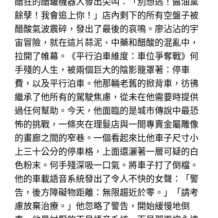
醋狂的醋罐機器人發出尖叫：「別想逃！醬油黨
餘孽！我會追上你！」店內剩下的所有空盤子被
醋酸氣波震碎，發出了最後的哀鳴。廖沾沾的宇
宙冒險，就在這片蒜泥、中藥和醋酸的混亂中，
拉開了帷幕。《平行泊車維度：車位爭奪戰》何
手殘的人生，被兩個巨大的陰影籠罩著：停車
費，以及平行泊車。他那輛老舊的掀背車，彷彿
繼承了他所有的駕駛焦慮，從未在他需要時提供
過任何幫助。今天，他面臨的是城市傳說中最恐
怖的挑戰，一條夾在理髮店與一間專賣金屬雕像
的畫廊之間的窄巷。一個看起來比他車子尺寸小
上三十公分的停車格，上面還灑著一層可疑的白
色粉末。何手殘深吸一口氣。將車子打了倒檔。
他的車載語音系統發出了令人不快的女聲：「警
告，後方障礙物距離：無限趨近於零。」「請考
慮放棄治療。」他忽略了警告，開始緩慢地倒