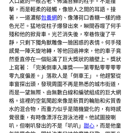
入口處的一根古老、佈滿苔蘚的柱子。不是撞
擊，而是輕柔的碰觸，像戀人之間的耳語。接
著，一道濃郁
包養網
的、像薄荷口香糖一樣的綠
色光芒。猛地從柱子爆發出來，瞬間吞噬了何手
殘和他的掀背車。光芒消失後，窄巷恢復了平
靜，只剩下獨角獸雕像一臉困惑的表情。何手殘
感覺一陣天旋地轉，等他回過神來，他的車子竟
然垂直停在一個貼滿了巨大獎狀的牆壁上。獎狀
上寫著：「完美倒車入庫獎——第零點零零零零
零九度偏差。」落款人是「倒車王」。他趕緊從
車窗探出頭，發現周圍不再是熟悉的城市街道，
而是一望無際、由無數白線和編號組成的巨大網
格。這裡的空氣聞起來像是新買的輪胎和劣質香
水的混合物，而重力似乎是隨機變化的，有時感
覺很重，有時像漂浮在游泳池裡。他試圖按喇
叭，但喇叭發出的不是「叭叭」
甜心
，而是他童