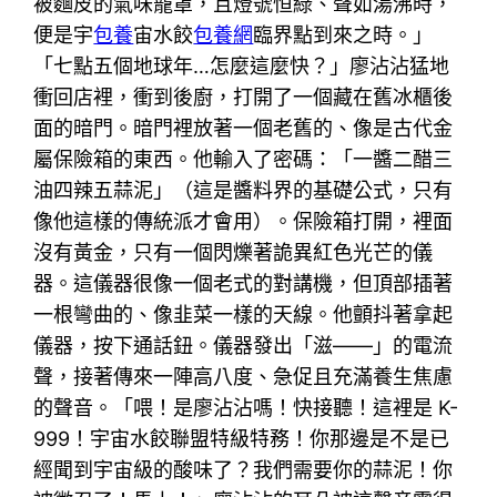
被麵皮的氣味籠罩，且燈號恒綠、聲如湯沸時，
便是宇
包養
宙水餃
包養網
臨界點到來之時。」
「七點五個地球年…怎麼這麼快？」廖沾沾猛地
衝回店裡，衝到後廚，打開了一個藏在舊冰櫃後
面的暗門。暗門裡放著一個老舊的、像是古代金
屬保險箱的東西。他輸入了密碼：「一醬二醋三
油四辣五蒜泥」（這是醬料界的基礎公式，只有
像他這樣的傳統派才會用）。保險箱打開，裡面
沒有黃金，只有一個閃爍著詭異紅色光芒的儀
器。這儀器很像一個老式的對講機，但頂部插著
一根彎曲的、像韭菜一樣的天線。他顫抖著拿起
儀器，按下通話鈕。儀器發出「滋——」的電流
聲，接著傳來一陣高八度、急促且充滿養生焦慮
的聲音。「喂！是廖沾沾嗎！快接聽！這裡是 K-
999！宇宙水餃聯盟特級特務！你那邊是不是已
經聞到宇宙級的酸味了？我們需要你的蒜泥！你