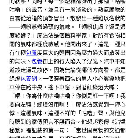
的狀態，同時，每一個燈箱都發出了那種「咕嚕
咕嚕」的聲音，並且有一層淡淡的、熱氣騰騰的
白霧從燈箱的頂部冒出，散發出一種難以名狀的
——麵粉蒸煮過頭的氣味。「麵粉焦慮？還是過
度發酵？」廖沾沾是個醬料學家，對所有食物相
關的氣味都極度敏感。他聞出來了，這是一種只
有在極
包養
度巨大的麵團因為壓力過大而散發出
的氣味。
包養
街上的行人陷入了混亂。汽車不知
道該走還是該停，因為無論從哪個方向看，都是
綠燈
包養網
。一個穿著西裝的男人小心翼翼地把
車停在路中央，搖下車窗，對著紅綠燈大喊：
「喂！你為什麼咕嚕咕嚕？你倒是紅一下啊！我
要向左轉！綠燈沒用啊！」廖沾沾感覺到一陣心
悸。這種氣味，這種不祥的「咕嚕」聲，與他兒
時聽到的家傳預言不謀而合。他想起家傳《沾醬
秘笈》裡記載的第一句：「當世間萬物的交通都