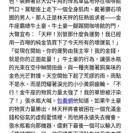
色、裝飾著巨大公牛角的悍馬車猛地停在咖啡館
門口。駕駛座上走下一個全身肌肉、戴著鑽石項
圈的男人，那人正是林天秤的狂熱追求者——金
牛座霸總牛土豪。牛土豪一腳踢開咖啡館的門，
大聲宣布：「天秤！別管那什麼負運勢！我已經
用一百噸的純金箔買下了今天所有的壞運氣！」
「從現在開始，你的運勢由我主宰！我的金錢，
就是你的正面能量！」牛土豪的行為，讓張水瓶
的光束在空中瞬間扭曲，與一種夾雜著銅臭味的
金色光芒對撞。天空開始下起了荒謬的雨。雨點
不是水，而是閃耀著淚光的小小黃銅齒輪。「不
行！金牛座的物質力量太強了！我的單戀被汙染
了！」張水瓶大喊。
包養網
他知道，如果牛土豪
的物質力量勝出，林天秤將會被困在一個充滿金
錢和俗氣的虛假愛情裡，而他將永遠失去機會。
張水瓶看向那機器，還剩下最後一個可以輸入的