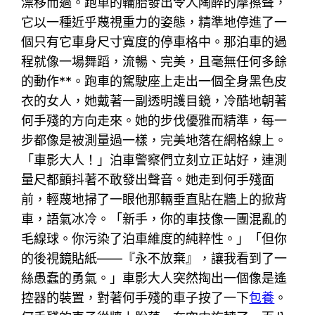
漂移而過。跑車的輪胎發出令人陶醉的摩擦聲，
它以一種近乎蔑視重力的姿態，精準地停進了一
個只有它車身尺寸寬度的停車格中。那泊車的過
程就像一場舞蹈，流暢、完美，且毫無任何多餘
的動作**。跑車的駕駛座上走出一個全身黑色皮
衣的女人，她戴著一副透明護目鏡，冷酷地朝著
何手殘的方向走來。她的步伐優雅而精準，每一
步都像是被測量過一樣，完美地落在網格線上。
「車影大人！」泊車警察們立刻立正站好，連測
量尺都顫抖著不敢發出聲音。她走到何手殘面
前，輕蔑地掃了一眼他那輛垂直貼在牆上的掀背
車，語氣冰冷。「新手，你的車技像一團混亂的
毛線球。你污染了泊車維度的純粹性。」「但你
的後視鏡貼紙——『永不放棄』，讓我看到了一
絲愚蠢的勇氣。」車影大人突然掏出一個像是遙
控器的裝置，對著何手殘的車子按了一下
包養
。