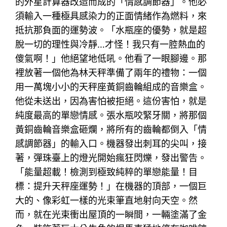
的外星計算器改造而成的「情感調節器」。他必
須輸入一種極具感染力的正面情緒作為燃料，來
抵抗那負面的運勢波。「水瓶座的優勢，就是超
脫一切的理性與冷靜…才怪！我只有一腔熱血的
傻氣啊！」他絕望地低吼。他看了一眼腳邊。那
裡放著一個他為林天秤準備了兩年的禮物：一個
用一萬塊小小的天秤座黃銅齒輪組成的音樂盒。
他從未送出，因為害怕被拒絕。這份害怕，就是
純度最高的單戀情感。張水瓶咬緊牙關，將那個
黃銅齒輪音樂盒砸爛，將所有的齒輪都倒入「情
感調節器」的輸入口。機器發出刺耳的尖叫，接
著，彈珠臺上的燈光開始瘋狂閃爍，發出警告。
「能量超載！檢測到極致純粹的單戀能量！目
標：提升天秤座運勢！」在機器的頂部，一個巨
大的、像彩虹一樣的光束筆直地射向天空。然
而，就在光束衝出屋頂的一瞬間，一輛塗滿了金