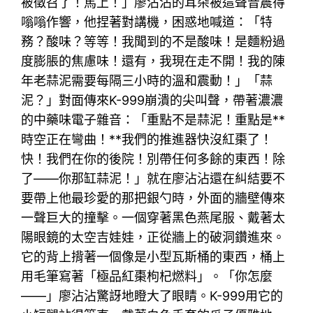
被徵召了！馬上！」廖沾沾的耳朵被這聲音震得
嗡嗡作響，他捏著對講機，困惑地喊道：「特
務？酸味？等等！我聞到的不是酸味！是麵粉過
度膨脹的焦慮味！還有，我現在走不開！我的陳
年老蒜泥需要每隔三小時的溫和震動！」「蒜
泥？」對面傳來K-999崩潰的尖叫聲，帶著濃濃
的中藥味電子雜音：「重點不是蒜泥！重點是**
時空正在彎曲！**我們的推進器快沒紅棗了！
快！我們在你的後院！別帶任何多餘的東西！除
了——你那缸蒜泥！」就在廖沾沾還在糾結要不
要帶上他最珍愛的那把銀勺時，外面的牆壁傳來
一聲巨大的撞擊。一個穿著黑色燕尾服、戴著太
陽眼鏡的太空吉娃娃，正從牆上的破洞鑽進來。
它的背上揹著一個像是小型瓦斯桶的東西，桶上
用毛筆寫著「極品紅棗枸杞燃料」。「你怎麼
——」廖沾沾驚訝地瞪大了眼睛。K-999用它的