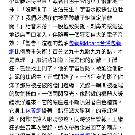
小短腿站得筆直，戴著白色手套的爪子優雅地一
揮：「沒時間了，沾沾先生！宇宙水餃快要拉肚
子了！我們必須在你被醋酸離子炮鎖定前離
開！」話音未落，一股極致尖銳、刺鼻的酸氣猛
地從店門口灌入，伴隨著一個狂妄自大的電子音
效：「警告！這裡的醬油
包養網dcard
台灣包養
網
比例嚴重失衡！百分之九十九點九九的醋，才
是真理！」廖沾沾知道，這是他的宿敵，王醋
狂，已經找上門了。他的宇宙冒險，被迫從他對
蒜泥的焦慮中，正式開始了。一個狂妄的影子佔
滿了那扇被撞破的牆門邊緣，光線一瞬間被極端
的酸氣扭曲。一個閃閃發光、像醋罐的機器人緩
緩漂浮進來，它的底座還不斷噴射著白色醋霧。
它身上
包養網
掛著「醋狂派大勝利」的霓虹燈
牌，閃爍得讓人眼睛發疼，同時發出警報。王醋
狂的聲音再次響起，這次帶著金屬回音的嘲弄，