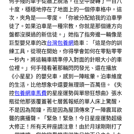
何手殘的車子從牆上脫落，在空中旋轉了一百八
十度，穩穩地停在了地面上的一個停車格中。這
次，夾角是——零度。「你被分配給我的泊車學
徒了。如果泊車是一種宗教，你就是那個連方向
盤都沒摸過的新信徒。」她指了指旁邊一輛像是
巨型嬰兒車的改
台灣包養網
造車：「這是你的訓
練工具，從現在開始，你得學會如何在零點零零
一秒內，將這輛車精準停入對面的針眼大小的車
位裡。」何手殘看著那輛閃閃發光、還在播放
《小星星》的嬰兒車，感到一陣眩暈。泊車維度
的生活，比他想象中還要無理頭一百萬倍。《失
控
包養網車馬費
的星座運勢與單戀狂想曲》張水
瓶從他那張覆蓋著七層舊報紙的單人床上驚醒，
不是因為鬧鐘，而是因為屋頂傳來了一陣震耳欲
聾的廣播聲。「緊急！緊急！今日星座運勢超級
大修正！所有天秤座請注意！由於月球剛剛打了