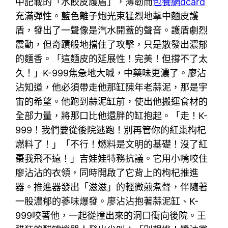
中記載的「水餃皮護盾」，薄韌而
包養網dcard
充滿彈性。藍色離子炮光束猛烈地擊中麵皮護
盾，發出了一聲像是汽水開蓋的聲音。護盾劇烈
震動，但奇蹟般地擋住了攻擊，只是散發出濃郁
的麵香。「這麵皮的延展性！完美！但撐不了太
久！」K-999焦急地大喊，中藥味更濃了。廖沾
沾知道，他必須帶走他那缸陳年老蒜泥，那是宇
宙的希望。他跑到蒜泥缸前，使出他搬運食材的
全部力量，將那口比他還胖的缸抱起。「走！K-
999！我們要從後院逃跑！別再管你的紅棗枸杞
燃料了！」「不行！燃料是文明的基礎！沒了紅
棗我飛不遠！」吉娃娃特務抗議。它用小嘴咬住
廖沾沾的衣領，同時開啟了它背上的枸杞推進
器。推進器發出「滋滋」的輕微煎煮聲，伴隨著
一股濃郁的蔘味爆發。廖沾沾抱著蒜泥缸、K-
999咬著他，一起從撞出來的洞口衝向後院。王