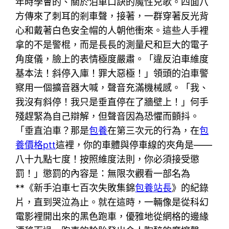
年時學會的、關於泊車口訣的魔性兒歌。四面八
方傳來了刺耳的剎車聲，接著，一群穿著反光背
心和戴著白色安全帽的人朝他衝來。這些人手裡
拿的不是警棍，而是長長的測量尺和巨大的電子
角度儀，臉上的表情極度嚴肅。「違反泊車維度
基本法！斜停入庫！罪大惡極！」領頭的泊車警
察用一個擴音器大喊，聲音充滿機械感。「我、
我沒有斜停！我只是垂直停在了牆壁上！」何手
殘趕緊為自己辯解，但聲音因為恐懼而顫抖。
「垂直泊車？那是
包養
在第三次元的行為，在
包
養價格ptt
這裡，你的車體與停車線的夾角是——
八十九點七度！按照維度法則，你必須接受懲
罰！」懲罰的內容是：無限次觀看一部名為
**《新手泊車七百次失敗集錦
包養站長
》的紀錄
片，直到哭泣為止。就在這時，一輛像是從科幻
電影裡開出來的黑色跑車，優雅地從網格的邊緣