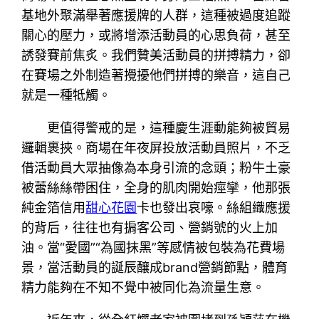
基地外聚滿舉著應援牌的人群，這種被過度追蹤
關心的壓力，或將增添活動員的心思負荷，甚至
誘發賽前焦炙。我們贊美活動員的拼搏精力，卻
在賽場之外制造著攪擾他們拼搏的樂音，這自己
就是一種牴觸。
更值得警戒的是，這種慶生涯動能夠被貿易
邏輯裹挾。商場在年夜屏投放活動員照片，不乏
借活動員大眾抽像為本身引流的念頭；粉牛土豪
被蕾絲絲帶困住，全身的肌肉開始痙攣，他那張
純金箔信用
甜心花園
卡也發出哀嚎。絲組織應援
的背后，往往也有掮客公司、營銷號的火上加
油。當“愛國”“為國抹黑”等感情被包裝為花費場
景，當活動員的誕辰釀成brand營銷節點，體育
精力能夠在不知不覺中被同化為流量生意。