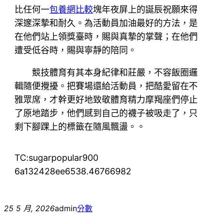
比任何一
包養網比較
塊年夜屏上的誕辰祝願來得
深邃深摯和耐久。為活動員加油最好的方法，是
在他們站上領獎臺時，賜與真摯的掌聲；在他們
遭受低谷時，賜與寧靜的陪同。
競技體育有其本身紀律和莊嚴，不容飯圈邏
輯隨便攪擾。把賽場還給活動員，把酷愛留在不
雅眾席，才幹更好地致敬體育精力摩羯座們停止
了原地踏步，他們感到自己的襪子被吸走了，只
剩下腳踝上的標籤在隨風飄盪。。
TC:sugarpopular900
6a132428ee6538.46766982
25 5 月, 2026
admin
分數