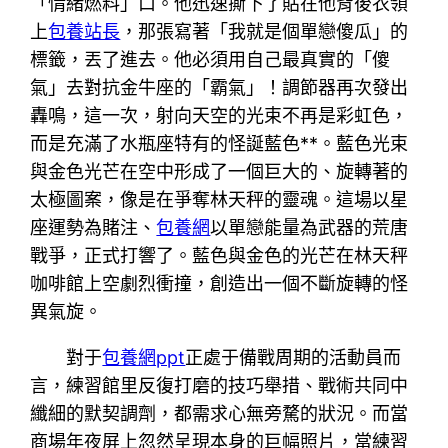
「情緒燃料」口。他迅速撕下了貼在他背後衣領
上
包養站長
，那張寫著「我就是個單戀傻瓜」的
標籤，丟了進去。他必須用自己最真實的「傻
氣」去對抗金牛座的「霸氣」！調節器再次發出
轟鳴，這一次，射向天空的光束不再是彩虹色，
而是充滿了水瓶座特有的怪誕藍色**。藍色光束
與金色光芒在空中形成了一個巨大的、旋轉著的
太極圖案，像是在爭奪林天秤的靈魂。這場以星
座運勢為賭注、
包養網
以單戀能量為武器的荒唐
戰爭，正式打響了。藍色與金色的光芒在林天秤
咖啡館上空劇烈衝撞，創造出一個不斷旋轉的怪
異氣旋。
對于
包養網ppt
正處于備戰周期的活動員而
言，練習館里反復打磨的技巧舉措、戰術共同中
纖細的默契調劑，都需求心無旁騖的狀況。而當
商場年夜屏上忽然呈現本身的巨幅照片，當練習