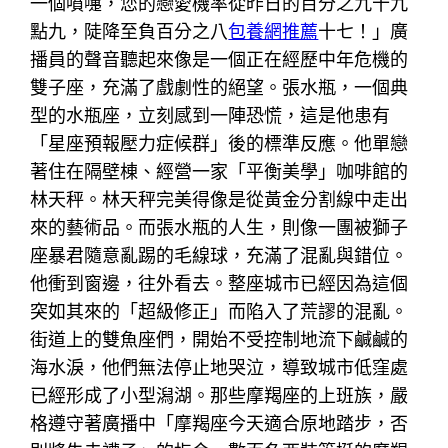
一個噴嚏，您的戀愛機率從昨日的百分之九十九
點九，陡降至負百分之八
包養網推薦
十七！」廣
播員的聲音聽起來像是一個正在經歷中年危機的
雙子座，充滿了戲劇性的絕望。張水瓶，一個典
型的水瓶座，立刻感到一陣恐慌，這是他患有
「星座預報壓力症候群」後的標準反應。他單戀
著住在隔壁棟、經營一家「平衡美學」咖啡館的
林天秤。林天秤完美得像是從黃金分割線中走出
來的藝術品。而張水瓶的人生，則像一團被獅子
座暴君隨意亂踢的毛線球，充滿了混亂與錯位。
他衝到窗邊，往外看去。整座城市已經因為這個
突如其來的「超級修正」而陷入了荒謬的混亂。
街道上的雙魚座們，開始不受控制地流下鹹鹹的
海水淚，他們無法停止地哭泣，導致城市低窪處
已經形成了小型潟湖。那些摩羯座的上班族，嚴
格遵守著廣播中「摩羯座今天適合原地踏步，否