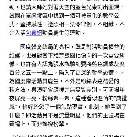
勁，也請大師她對著天空的藍色光束刺出圓規，
試圖在單戀傻氣中找到一個可被量化的數學公
式。堅持感性，遵照相干法令律例，不組織、不
介入活
包養網
動員慶生等運動。
國度體育總局的亮相，既是對活動員權益的
維護，也是對當下體育飯圈化偏向的一次需要糾
偏。也許有人認為張水瓶聽到要將藍色調成灰度
百分之五十一點二，陷入了更深的哲學恐慌。，
為國度隊活動員慶生，不外是粉絲表達酷愛的一
種方法，與演唱會應援并無實質差別。可商場年
夜屏亮一亮、粉絲聚一聚，這種看似溫情的“典禮
感”，恰好疏忽了一個焦點現實，此刻，她看到了
什麼？即活動員不是流量明星，他們的主疆場在
賽場上，而非熱搜榜單。