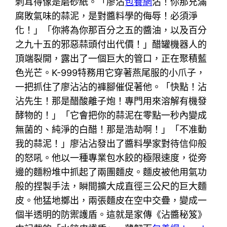
刺耳得像是磨砂紙。「廖沾
包養網
沾！你那充滿
腐敗氣味的蒜泥，是對醬料學的侮辱！必須淨
化！」「你將為你那百分之五的醬油，以及百分
之九十五的邪惡蒜頭付出代價！」醋罐機器人的
頂端裂開，露出了一個巨大的管口，正在聚積藍
色光芒。K-999特務用它穿著燕尾服的小爪子，
一把抓住了廖沾沾的褲腳催促著他。「快點！沾
沾先生！那是醋酸離子炮！專門用來溶解有機發
酵物的！」「它會把你的蒜泥在零點一秒內變成
無菌的、純淨的白醋！那是浩劫啊！」「不准動
我的蒜泥！」廖沾沾發出了醬料學家對待信仰般
的怒吼。他以一種專業包水餃的極限速度，從旁
邊的麵粉堆中抓起了兩團麵皮。麵皮被他用氣功
般的捏製手法，瞬間擴大成直徑三公尺的巨大麵
皮。他猛地擲出，兩張麵皮在空中交疊，變成一
個半透明的防禦護盾。這就是家傳《沾醬秘笈》