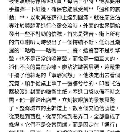
被他照顧得像稀世珍寶，每隔三小時，他就要用
手指彈一下缸邊，確保它能感受到**「溫和的震
動」**，以助其在精神上達到圓滿。就在廖沾沾
專注於與蒜泥進行心靈交流時，外面的世界開始
發出一些不對勁的信號。首先是聲音。街上所有
的汽車喇叭同時發出了一個持續不斷、低沉且潮
濕的「咕嚕——咕嚕——」聲。這聲音不是引擎
聲，也不是正常的鳴笛聲，而像是一個巨大的、
消化不良的胃在哀嚎。廖沾沾皺著眉頭，這嚴重
干擾了他蒜泥的「寧靜冥想」。他決定出去看個
究竟，順手從桌上拿了一張髒兮兮的，印著《沾
醬秘笈》封面的皺衛生紙，塞進口袋以備不時之
需。他一腳踏出店門，立刻被眼前的景象震驚
了。整條城市的主幹道上，數百個交通信號燈，
從東邊到西邊，從高架橋到巷弄口，全部變成了
綠燈。它們不是交替閃爍，而是固定在「通行」