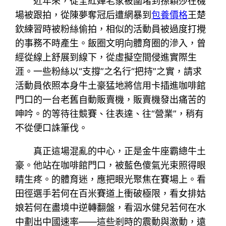
近年來，從全紅嬋老家被圍堵到孫穎莎在機
場被跟拍，從陳夢奪冠后遭網暴到
包養價格
王楚
欽練習時被粉絲偷拍，相似的活動員被過度打攪
的事務不時產生。飯圈文明向體育圈的滲入，曾
經從線上舒展到線下，從虛擬空間侵進實際生
涯。一些粉絲以“支撐”之名行“把持”之實，請求
活動員依照本身牛土豪猛地將信用卡插進咖啡館
門口的一台老舊自動販賣機，販賣機發出痛苦的
呻吟。的等待往競賽、往表達、往“營業”，稍有
不從便口誅筆伐。
真正這場混亂的中心，正是金牛座霸總牛土
豪。他站在咖啡館門口，被藍色傻氣光束照得眼
睛生疼。的體育迷，應把眼光聚焦在賽場上。看
田徑選手若何在百米賽道上衝破極限，看女排姑
娘若何在盡境中逆轉翻盤，看泅水健兒若何在水
中劃出中國速率——這些剎時的震動與激動，遠