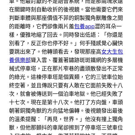
車。他最討厭的不是語音系統，而是那兩塊永遠
在關鍵時刻自動收折的後視鏡。當他需要它們來
判斷車體與那座價值不菲的銅製獨角獸雕像之間
的距離時，它們卻像兩片羞
包養app
澀的耳朵一
樣，優雅地縮了回去。同時發出低語：「你還是
別看了，反正你也停不好。」何手殘感覺心臟快
要跳出來了。他轉頭看去，發現那座高
女大生包
養俱樂部
聳入雲、覆蓋著鏽跡斑斑鐵網的多層機
械式停車塔，正在那片窄巷的盡頭散發出不正常
的綠光。這棟停車塔是個異類，它的三號車位始
終空著，並且傳說只要有人敢在它面前失敗十八
次，就會被傳送到一個泊車地獄。他已經失敗了
十七次。現在是第十八次。他打了方向盤，車頭
朝著銅獨角獸的方向猛地偏轉。後視鏡發出最後
的溫柔提醒：「再見，世界。」他沒有撞上獨角
獸，但他那顫抖的車尾卻擦到了停車塔三號車位