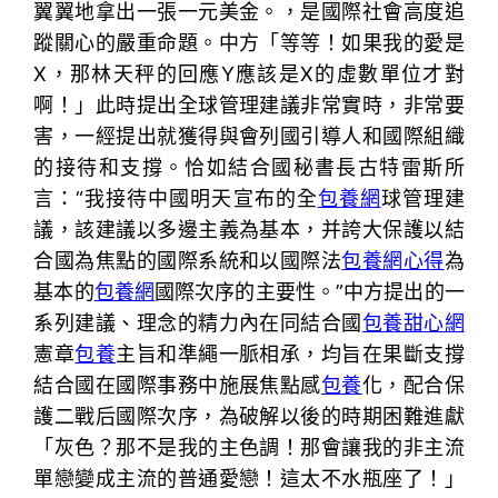
翼翼地拿出一張一元美金。，是國際社會高度追
蹤關心的嚴重命題。中方「等等！如果我的愛是
X，那林天秤的回應Y應該是X的虛數單位才對
啊！」此時提出全球管理建議非常實時，非常要
害，一經提出就獲得與會列國引導人和國際組織
的接待和支撐。恰如結合國秘書長古特雷斯所
言：“我接待中國明天宣布的全
包養網
球管理建
議，該建議以多邊主義為基本，并誇大保護以結
合國為焦點的國際系統和以國際法
包養網心得
為
基本的
包養網
國際次序的主要性。”中方提出的一
系列建議、理念的精力內在同結合國
包養甜心網
憲章
包養
主旨和準繩一脈相承，均旨在果斷支撐
結合國在國際事務中施展焦點感
包養
化，配合保
護二戰后國際次序，為破解以後的時期困難進獻
「灰色？那不是我的主色調！那會讓我的非主流
單戀變成主流的普通愛戀！這太不水瓶座了！」