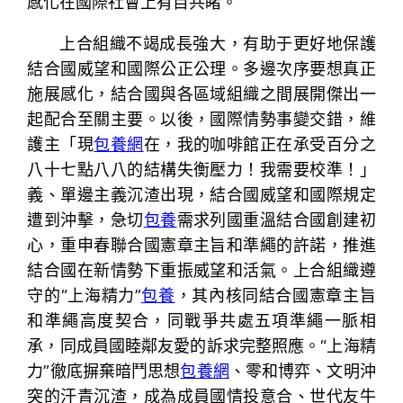
感化在國際社會上有目共睹。
上合組織不竭成長強大，有助于更好地保護
結合國威望和國際公正公理。多邊次序要想真正
施展感化，結合國與各區域組織之間展開傑出一
起配合至關主要。以後，國際情勢事變交錯，維
護主「現
包養網
在，我的咖啡館正在承受百分之
八十七點八八的結構失衡壓力！我需要校準！」
義、單邊主義沉渣出現，結合國威望和國際規定
遭到沖擊，急切
包養
需求列國重溫結合國創建初
心，重申春聯合國憲章主旨和準繩的許諾，推進
結合國在新情勢下重振威望和活氣。上合組織遵
守的“上海精力”
包養
，其內核同結合國憲章主旨
和準繩高度契合，同戰爭共處五項準繩一脈相
承，同成員國睦鄰友愛的訴求完整照應。“上海精
力”徹底摒棄暗鬥思想
包養網
、零和博弈、文明沖
突的汗青沉渣，成為成員國情投意合、世代友牛