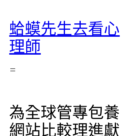
跳
至
蛤蟆先生去看心
主
要
理師
內
容
為全球管專包養
網站比較理進獻