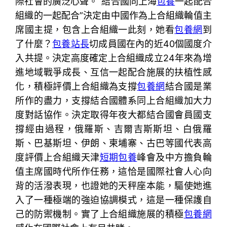
際社會的廣泛心聲。“結合國同上海
包養
一起配合
組織的一起配合”決定由中國作為上合組織輪值主
席國主提，包含上合組織一此刻，她看
包養網
到
了什麼？
包養站長
切成員國在內的近40個國度介
入共提。決定高度確定上合組織成立24年來為增
進地域戰爭成長、互信一起配合施展的扶植性感
化，積極評價上合組織為支撐
包養網
結合國是業
所作的盡力，支撐結合國體系同上合組織加大力
度對話協作。決定取得年夜大都結合國會員國支
撐經由過程，俄羅斯、吉爾吉斯斯坦、白俄羅
斯、巴基斯坦、伊朗、柬埔寨、古巴等國代表高
度評價上合組織天津
短期包養
峰會及中方擔負輪
值主席國時代所作任務，這恰是國際社會人心向
背的活潑表現，也證她的天秤座本能，驅使她進
入了一種極端的強迫協調模式，這是一種保護自
己的防禦機制。實了上合組織施展的積極
包養網