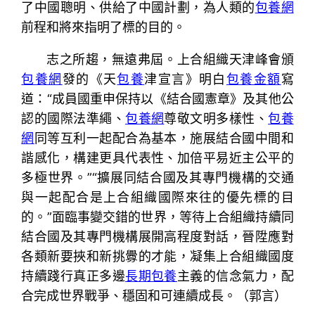
了中國聰明、供給了中國計劃，為人類的
包養網
前程和將來指明了標的目的。
志之所趨，無遠弗屆。上合組織天津峰會頒
包養網
發的《天
包養
津宣言》明白
包養金額
寫
道：“成員國重申保持以《結合國憲章》及其他公
認的國際法準繩、
包養網
尊敬文明多樣性、
包養
網
同等互利一起配合為基本，施展結合國中間和
諧感化，構建更具代表性、加倍平易近主公平的
多極世界。”“擴展同結合國及其專門機構的交通
與一起配合是上合組織國際來往的優先標的目
的。”面臨事變交錯的世界，等待上合組織持續同
結合國及其專門機構展開高程度對話，晉陞應對
各類新要挾和新挑釁的才能，凝集上合組織國度
持續踐行真正多邊
長期包養
主義的信念氣力，配
合完成世界戰爭、穩固和可連續成長。（
郭言
）