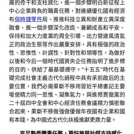
展的骨干和支柱感化，進一個步驟明白新征程上
中心企業肩負的職責任務，對連續優化國有經濟
布
保時捷零件
局、推進科技立異和財產立異深度
融會、進一個步驟深化改造、兼顧成長和平安、
保持和加大力度黨的周全引導、出力營建風清氣
正的政治生態等作出嚴重安排，具有極強的政治
性、思惟性、計謀性、針對性和領導性，為做好
以後和今后一個時代國資央企任務指明了進步標
的目的、供給了最基礎遵守。“十五五”時代在基
礎完成社會主義古代化過程中具有承前啟后的主
要位置，我們必需果斷不移用習近平總書記主要
唆使精力同一思惟、凝集氣力，與進修貫徹黨的
二十屆四中全會和中心經濟任務會議精力慎密聯
合起來，果斷不移做強做優做年夜國有企業和國
有本錢，為中國式古代化扶植進獻更鼎力量。
充足熟悉職責任務，更好施展計謀支持感化