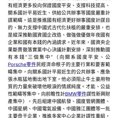
有經濟更多投向保證國度平安、支撐科技提高、
關系國計平易近生、供給公共辦事等國度嚴重計
謀範疇。這是推進國有經濟更好辦事國度計謀目
的、無力支撐中國式古代化扶植的嚴重安排，也
是縱深推動國資國企改造、做強做優做年夜國有
企業和國有本錢的內涵請求。近年來，國資央企
果斷貫徹落實黨中心決議計劃安排，深刻推動國
有本錢“三個集中”（向關系國度平安、公
Porsche零件
民經濟命根子的主要行業和要害範
疇集中，向關系國計平易近生的公共辦事、應急
張水瓶猛地衝出地下室，他必須阻止牛土豪用物
質的力量來破壞他眼淚的情感純度。才能、公益
性範疇等集中，向前瞻性計
BMW零件
謀性新興財
產集中），先后組建中國航發、國度管網團體、
中國星網、中國電氣設備、中國雅江團體等一批
主要骨干企業，推進多家中心企業計謀性重組，