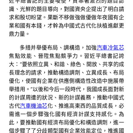
近平總書記的主要唆使，貫串著激烈的題目認
識、光鮮的題目導向，對國資央企提出了明白請
求和殷切盼望。果斷不移做強做優做年夜國有企
業和國有本錢，才幹為中國式古代化扶植進獻更
鼎力量。
多措并舉優布局、調構造，加強
汽車冷氣芯
焦點效能、晉陞焦點競爭力。習近平總書記誇
大：“要依照立異、和諧、綠色、開放、共享的成
長理念的請求，推動構造調劑、立異成長、布局
優化，使國有企業在供應側構造性改造中施展帶
舉措用。”以後和今后一段時代，我國成長面對新
的計謀周遭的狀況、新的計謀義務，推動中國式
古代
汽車機油芯
化、推進高東西的品質成長，必
需進一個步驟強化國有經濟計謀支持感化。為
此，要推動國有經濟布局優化和構造調劑，進一
個步驟了了分歧類型國有企業效能定位，推進國