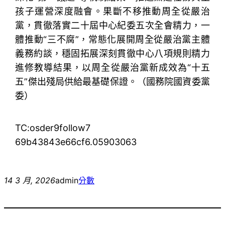
孩子運營深度融會。果斷不移推動周全從嚴治
黨，貫徹落實二十屆中心紀委五次全會精力，一
體推動“三不腐”，常態化展開周全從嚴治黨主體
義務約談，穩固拓展深刻貫徹中心八項規則精力
進修教導結果，以周全從嚴治黨新成效為“十五
五”傑出殘局供給最基礎保證。（
國務院國資委黨
委
）
TC:osder9follow7
69b43843e66cf6.05903063
14 3 月, 2026
admin
分數