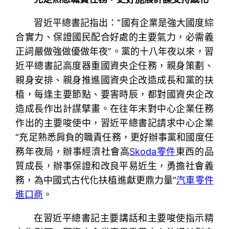
習近平總書記指出：“國有企業是強大國度綜
合實力、保證國民配合好處的主要氣力，必需義
正詞嚴做強做優做年夜”。黨的十八年夜以來，習
近平總書記高度器重國資央企任務，親身策劃、
親身安排、親身推進國資央企改造成長和黨的扶
植，每逢主要節點、要害時辰，都對國資央企改
造成長作出計謀擘畫。在往年末對中心企業任務
作出的主要唆使中，習近平總書記請求中心企業
“充足熟悉肩負的職責任務，更好辦事黨和國度任
務年夜局，辦事經濟社會高
Skoda零件
東西的品
質成長，辦事保證和改良平易近生，勇擔社會義
務，為中國式古代化扶植進獻更鼎力量”
汽車零件
進口商
。
在習近平總書記主要講話和主要唆使指示精