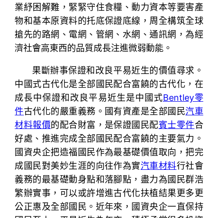
業紓困解難，緊緊守住食糧、動力資本等要害產
物和基本原資料的托底保證底線，周全構筑全球
搶先的路網、電網、管網、水網、通訊網，為經
濟社會高東西的品質成長注進微弱動能。
果斷辦事保證和改良平易近生的價值尋求。
中國式古代化是全部國民配合富饒的古代化，在
成長中保證和改良平易近生是中國式
Bentley零
件
古代化的嚴重義務。國有資產是全部國民
汽車
材料報價
的配合財富，是保證國民配
賓士零件
合
好處、推進完成全部國民配合富饒的主要氣力。
國資央企把造福國民作為最基礎價值取向，把完
成國民對美妙生涯的向往作為實
汽車材料
行社會
義務的最基礎動身點和落腳點，盡力為國民群浩
繁辦實事，可以或許增進古代化扶植結果更多更
公正惠及全部國民。近年來，國資央企一直保持