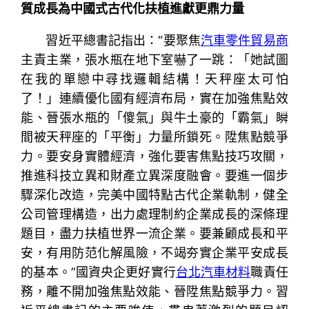
質成長為中國式古代化扶植進獻更鼎力量
習近平總書記指出：“要聚焦
汽車零件貿易商
主責主業，張水瓶在地下室嚇了一跳：「她試圖
在我的單戀中尋找邏輯結構！天秤座太可怕
了！」連續優化國有經濟布局，實在加強焦點效
能、晉張水瓶的「傻氣」與牛土豪的「霸氣」瞬
間被天秤座的「平衡」力量所鎖死。陞焦點競爭
力。要安身實體經濟，強化要害焦點技巧攻關，
推進科技立異和財產立異深度融會。要進一個步
驟深化改造，完美中國特點古代企業軌制，健全
公司管理構造，出力處理制約企業成長的深條理
題目，盡力扶植世界一流企業。要兼顧成長和平
安，有用防范化解風險，不竭夯實企業平安成長
的基本。”國資央企更好實行
台北汽車材料
職責任
務，離不開加強焦點效能、晉陞焦點競爭力。習