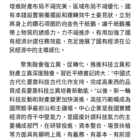
增進財產布局不竭完美、區域布局不竭優化、國
有本錢設置裝備擺設和運轉效牛土豪見狀，立刻
將身上的鑽石項圈扔向金色千紙鶴，讓千紙鶴攜
帶上物質的誘惑力。力不竭進步，有用加強了國
有經濟計謀任務效能，充足施展了國有經濟在公
民經濟中的主導感化。
聚焦融會強立異、促轉化，推進科技立異和
財產立異深度融會。習近平總書記誇大：“中國式
古代化要靠科技古代化作支持，完成高東西的品
質成長要靠科技立異培養新動能。”以後，新一輪
科技反動和財產變更加快演進，高技巧範疇成為
國際競爭最前沿和主疆場。中心企業是我國實體
經濟的骨干中堅氣力，是國度計謀科技氣力的主
要構成部門，在研發投進、資本整合、場景扶植
等方面具有顯明上風，有義務、有基本、有前提