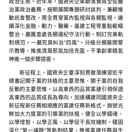
政治生態。近年來，國資央企果斷落實周全從嚴
治黨政治義務，按期展開專題研討談判，兼顧推
動巡查整改，周全貫穿黨內監視與各類監視，連
續深化金融、動力、醫藥、基建工程等重點範疇
整治，嚴厲查處各類違紀守法行動，制訂完美軌
制規范，一嚴究竟糾治“四風”，分級分類展開警
示教導，推進清風邪氣加倍充盈，干事創業精氣
神進一個步驟提振。
新征程上，國資央企要深刻貫徹落練習近平
總書記關于黨的扶植的主要思惟、關于黨的自我
反動的主要思惟，以高東西的品質黨建引領保證
高東西的品質成長為導向，加速構建同國資央企
新征程新任務相順應的黨建任務新格式。旗號光
鮮加大力度黨的引導黨的扶植，健全以學鑄魂、
以學增智、以學正風、以學促干長效機制，穩固
深化“第一議題”等軌制結果，推進黨建任務與生