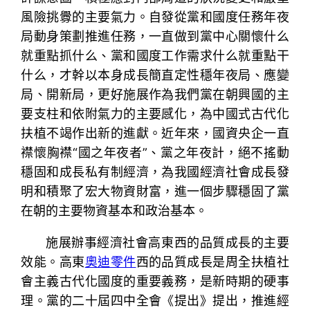
風險挑釁的主要氣力。自發從黨和國度任務年夜
局動身策劃推進任務，一直做到黨中心關懷什么
就重點抓什么、黨和國度工作需求什么就重點干
什么，才幹以本身成長簡直定性穩年夜局、應變
局、開新局，更好施展作為我們黨在朝興國的主
要支柱和依附氣力的主要感化，為中國式古代化
扶植不竭作出新的進獻。近年來，國資央企一直
襟懷胸襟“國之年夜者”、黨之年夜計，絕不搖動
穩固和成長私有制經濟，為我國經濟社會成長發
明和積聚了宏大物資財富，進一個步驟穩固了黨
在朝的主要物資基本和政治基本。
施展辦事經濟社會高東西的品質成長的主要
效能。高東
奧迪零件
西的品質成長是周全扶植社
會主義古代化國度的重要義務，是新時期的硬事
理。黨的二十屆四中全會《提出》提出，推進經