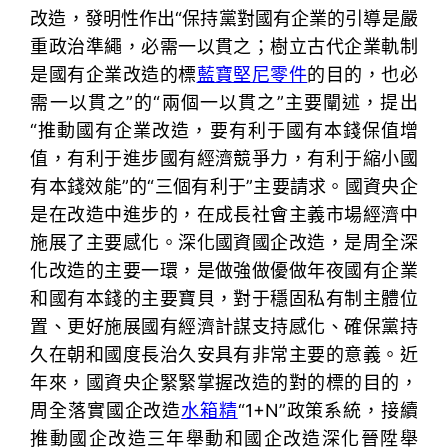
改造，發明性作出“保持黨對國有企業的引導是嚴
重政治準繩，必需一以貫之；樹立古代企業軌制
是國有企業改造的標
藍寶堅尼零件
的目的，也必
需一以貫之”的“兩個一以貫之”主要闡述，提出
“推動國有企業改造，要有利于國有本錢保值增
值，有利于進步國有經濟競爭力，有利于縮小國
有本錢效能”的“三個有利于”主要請求。國資央企
是在改造中進步的，在成長社會主義市場經濟中
施展了主要感化。深化國資國企改造，是周全深
化改造的主要一環，是做強做優做年夜國有企業
和國有本錢的主要寶貝，對于穩固私有制主體位
置、更好施展國有經濟計謀支持感化、確保黨持
久在朝和國度長治久安具有非常主要的意義。近
年來，國資央企緊緊掌握改造的對的標的目的，
周全落實國企改造
水箱精
“1+N”政策系統，接續
推動國企改造三年舉動和國企改造深化晉陞舉