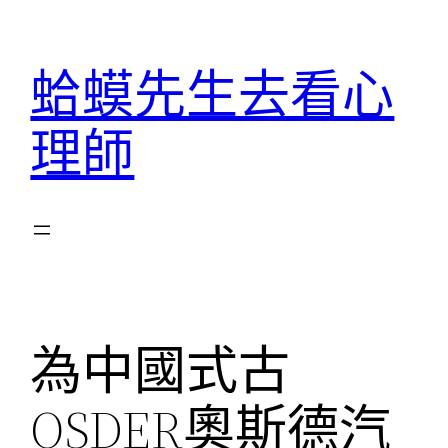
跳
至
蛤蟆先生去看心
主
要
理師
內
容
為中國式古
OSDER奧斯德汽