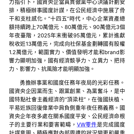
力指引下，國資央企當真貫徹黨中心決議計劃安
排，積極辦事國度計謀，在公民經濟中施展了骨
干和支柱感化。“十四五”時代，中心企業資產總
額持續跨上70萬億元、80萬億元、90萬億元3個
年夜臺階，2025年末衝破95萬億元，累計進獻
稅收近13萬億元，完成向社保基金劃轉國有股權
1.2萬億元，範圍實力、價值發明才能和brand影
響力顯明加強，國有經濟競爭力、立異力、把持
力、影響力、抗風險才能明顯加強。
勇擔辦事黨和國度任務年夜局的光彩任務。
國資央企因黨而生、跟黨創業、為黨奮斗，是中
國特點社會主義經濟的“頂梁柱”，在強國扶植、
平易近族回復偉業中肩負側重年夜任務義務。國
資央企年夜多處在關系國度平安、公民經濟命根
子的主要行業和要害範疇，
VW零件
是完成國度
計謀意圖、積極應對內部周遭的狀況變更和嚴重