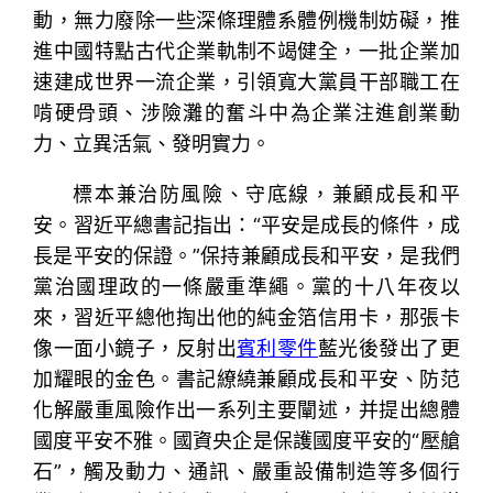
動，無力廢除一些深條理體系體例機制妨礙，推
進中國特點古代企業軌制不竭健全，一批企業加
速建成世界一流企業，引領寬大黨員干部職工在
啃硬骨頭、涉險灘的奮斗中為企業注進創業動
力、立異活氣、發明實力。
標本兼治防風險、守底線，兼顧成長和平
安。習近平總書記指出：“平安是成長的條件，成
長是平安的保證。”保持兼顧成長和平安，是我們
黨治國理政的一條嚴重準繩。黨的十八年夜以
來，習近平總他掏出他的純金箔信用卡，那張卡
像一面小鏡子，反射出
賓利零件
藍光後發出了更
加耀眼的金色。書記繚繞兼顧成長和平安、防范
化解嚴重風險作出一系列主要闡述，并提出總體
國度平安不雅。國資央企是保護國度平安的“壓艙
石”，觸及動力、通訊、嚴重設備制造等多個行