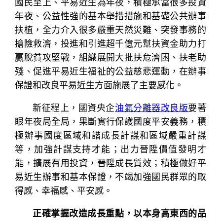
國民至上、平易近生為年夜，積極承當很多投資
年夜、公益性強的基本舉措措施和基礎公共辦事
扶植，全力介入很多嚴重天然災難、突發事務的
搶險救濟，投進和引進超千億元幫扶資金助力打
贏脫貧攻堅戰，組織展開大批扶危濟困、扶老助
殘、促進平易近生福祉的公益慈悲運動，在辦事
保證和改良平易近生方面施展了主要感化。
新征程上，國資央企
油氣分離器改良版
要著
眼年夜局全局，果斷實行保護國度平安義務，積
極辦事國度區域和諧成長計謀和區域嚴重計謀
等，加強計謀支持才能；出力晉陞價值發明才
能，擴展有用投資，晉陞成長質效；積極做好平
易近生辦事和基本保證，不竭加強國民群眾的取
得感、幸福感、平安感。
正確掌握改造成長重點，以本身高東西的品