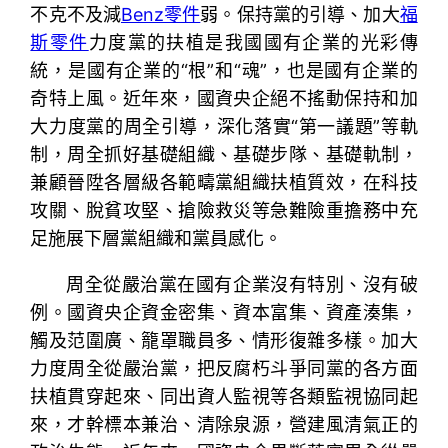
不克不及減
Benz零件
弱。保持黨的引導、加大
福
斯零件
力度黨的扶植是我國國有企業的光彩傳
統，是國有企業的“根”和“魂”，也是國有企業的
奇特上風。近年來，國資央企絕不搖動保持和加
大力度黨的周全引導，深化落實“第一議題”等軌
制，周全抓好基礎組織、基礎步隊、基礎軌制，
兼顧晉陞各層級各範疇黨組織扶植質效，在科技
攻關、脫貧攻堅、搶險救災等急難險重擔務中充
足施展下層黨組織和黨員感化。
周全從嚴治黨在國有企業沒有特別、沒有破
例。國資央企資金密集、資本富集、資產湊集，
觸及范圍廣、籠罩職員多、情形復雜多樣。加大
力度周全從嚴治黨，把反腐朽斗爭同黨的各方面
扶植貫穿起來、同出資人監視等各類監視協同起
來，才幹標本兼治、清除泉源，營建風清氣正的