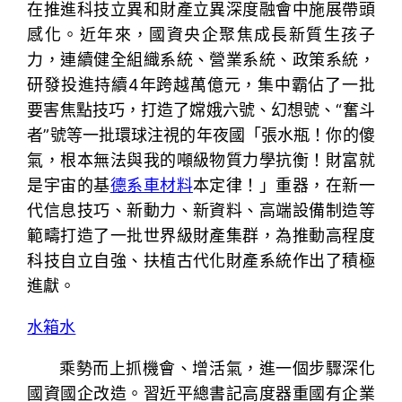
在推進科技立異和財產立異深度融會中施展帶頭
感化。近年來，國資央企聚焦成長新質生孩子
力，連續健全組織系統、營業系統、政策系統，
研發投進持續4年跨越萬億元，集中霸佔了一批
要害焦點技巧，打造了嫦娥六號、幻想號、“奮斗
者”號等一批環球注視的年夜國「張水瓶！你的傻
氣，根本無法與我的噸級物質力學抗衡！財富就
是宇宙的基
德系車材料
本定律！」重器，在新一
代信息技巧、新動力、新資料、高端設備制造等
範疇打造了一批世界級財產集群，為推動高程度
科技自立自強、扶植古代化財產系統作出了積極
進獻。
水箱水
乘勢而上抓機會、增活氣，進一個步驟深化
國資國企改造。習近平總書記高度器重國有企業