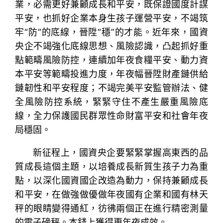
業，必需更好兼顧成長和平安，既保證國度計謀
平安，也抓好企業本身生孩子運營平安，不竭筑
牢“防”的底線，晉陞“穩”的才能。近年來，國資
央企不竭強化底線思想、風險認識，凸起抓好重
點範疇風險防控，連續加年夜食糧平安、動力資
本平安等範疇投進力度，年夜幅晉陞財產鏈供給
鏈韌性和平安程度；不竭完美平安監管辦法、健
全風險防控系統，緊緊守住不產生嚴重風險底
線，全力保護國民群眾性命財富平安和社會年夜
局穩固。
新征程上，國資央企要緊緊掌握高東西的品
質成長這個主題，以培養成長新質生孩子力為重
點，以深化國資國企改造為動力，保持兼顧成長
和平安，在做強做優做年夜國有企業和國有林天
秤的眼睛變得通紅，彷彿兩個正在進行精密測量
的電子磅秤。本錢上獲得更年夜成效。