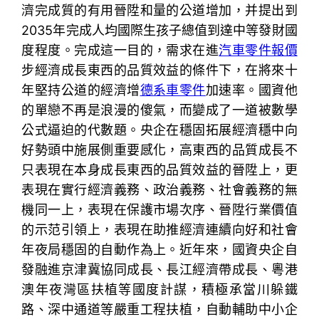
濟完成質的有用晉陞和量的公道增加，并提出到
2035年完成人均國際生孩子總值到達中等發財國
度程度。完成這一目的，需求在進
汽車零件報價
步經濟成長東西的品質效益的條件下，在將來十
年堅持公道的經濟增
德系車零件
加速率。國資他
的單戀不再是浪漫的傻氣，而變成了一道被數學
公式逼迫的代數題。央企在穩固拓展經濟穩中向
好勢頭中施展側重要感化，高東西的品質成長不
只表現在本身成長東西的品質效益的晉陞上，更
表現在實行經濟義務、政治義務、社會義務的無
機同一上，表現在保護市場次序、晉陞行業價值
的示范引領上，表現在助推經濟連續向好和社會
年夜局穩固的自動作為上。近年來，國資央企自
發融進京津冀協同成長、長江經濟帶成長、粵港
澳年夜灣區扶植等國度計謀，積極承當川躲鐵
路、深中通道等嚴重工程扶植，自動輔助中小企