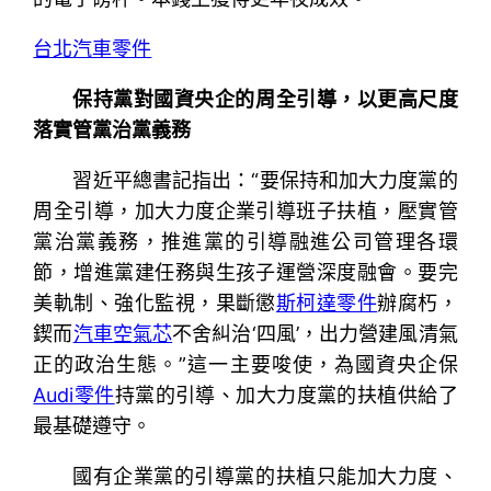
台北汽車零件
保持黨對國資央企的周全引導，以更高尺度
落實管黨治黨義務
習近平總書記指出：“要保持和加大力度黨的
周全引導，加大力度企業引導班子扶植，壓實管
黨治黨義務，推進黨的引導融進公司管理各環
節，增進黨建任務與生孩子運營深度融會。要完
美軌制、強化監視，果斷懲
斯柯達零件
辦腐朽，
鍥而
汽車空氣芯
不舍糾治‘四風’，出力營建風清氣
正的政治生態。”這一主要唆使，為國資央企保
Audi零件
持黨的引導、加大力度黨的扶植供給了
最基礎遵守。
國有企業黨的引導黨的扶植只能加大力度、