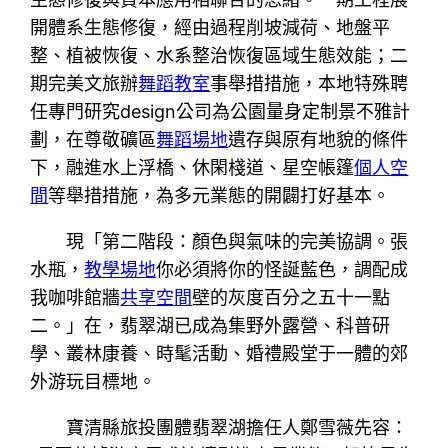
開體系生態修復，經由過程削坡減荷、地盤平
整、植被恢復、水系整治恢復區域生態效能；二
期完美文旅辦
舞蹈教室
事舉措措施，本地特殊聘
任專門研究design公司為公園量身定制景不雅計
劃，在尊敬礦區
舞蹈場地
遺存與原有地貌的條件
下，融進水上浮橋、休閑棧道、星空帳篷
個人空
間
等舉措措施，為多元業態的開闢打好基本。
現「第二階段：顏色與氣味的完美協調。張
水瓶，
教學場地
你必須將你的怪誕藍色，調配成
我咖啡館牆
共享空間
壁的灰度百分之五十一點
二。」在，翡翠湖已成為集野外露營、科普研
學、叢林康養、時髦活動、婚禮殿堂于一體的郊
外游玩目標地。
寶清縣旅投團體翡翠湖擔任人鄭雪薇先容：