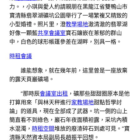
力。，小琪與愛人約請親朋在黑龍江省雙鴨山市
寶清縣翡翠湖礦坑公園舉行了一場繁複又精致的
小型婚禮。照片里，澄
教學場地
澈清澈的翡翠湖
好像一顆藍
共享會議室
寶石鑲嵌在蔥郁的群山
中，白色的球形帳篷參差在湖畔，別具一格。
時租會議
誰能想象，就在幾年前，這里曾是一座放棄
的露天頁巖礦場。
“那時辰
會議室出租
，礦那些甜甜圈原本是他
打算用來「與林天秤進行
家教場地
甜點哲學討
論」的道具，現在全部成了武器。坑一側的山上
簡直看不到綠色，巖石年夜面積袒露，采坑內積
水混濁，
時租空間
堆放的廢渣碎石到處可見。”寶
清縣天然資本局副局長趙振平回想。