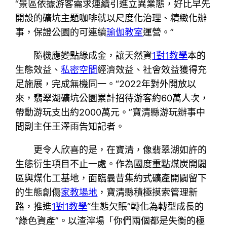
“景區依據游客需求連續引進立異業態，好比早先
開設的礦坑主題咖啡就以尺度化治理、精緻化辦
事，保證公園的可連續
瑜伽教室
運營。”
隨機應變點綠成金，讓天然資
1對1教學
本的
生態效益、
私密空間
經濟效益、社會效益獲得充
足施展，完成無機同一。“2022年對外開放以
來，翡翠湖礦坑公園累計招待游客約60萬人次，
帶動游玩支出約2000萬元。”寶清縣游玩辦事中
間副主任王澤雨告知記者。
更令人欣喜的是，在寶清，像翡翠湖如許的
生態衍生項目不止一處。作為國度重點煤炭開闢
區與煤化工基地，面臨曩昔集約式礦產開闢留下
的生態創傷
家教場地
，寶清縣積極摸索管理新
路，推進
1對1教學
“生態欠賬”轉化為轉型成長的
“綠色資產”。以渣滓場「你們兩個都是失衡的極