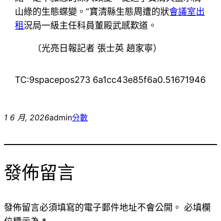
山綠的生態蝶變。”寶清縣生態周遭的狀
會議室出
租
況局一級主任科員董殿武感歎道。
（光亮日報記者 張士英 趙家寧）
TC:9spacepos273 6a1cc43e85f6a0.51671946
1 6 月, 2026
admin
分數
發佈留言
發佈留言必須填寫的電子郵件地址不會公開。
必填欄