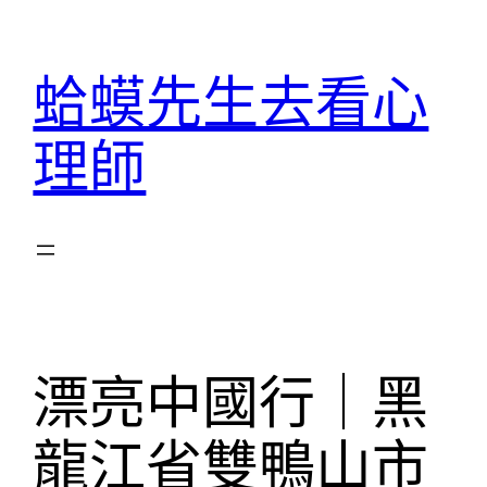
跳
至
蛤蟆先生去看心
主
要
理師
內
容
漂亮中國行｜黑
龍江省雙鴨山市