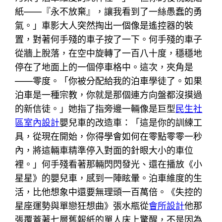
紙——『永不放棄』，讓我看到了一絲愚蠢的勇
氣。」車影大人突然掏出一個像是遙控器的裝
置，對著何手殘的車子按了一下。何手殘的車子
從牆上脫落，在空中旋轉了一百八十度，穩穩地
停在了地面上的一個停車格中。這次，夾角是
——零度。「你被分配給我的泊車學徒了。如果
泊車是一種宗教，你就是那個連方向盤都沒摸過
的新信徒。」她指了指旁邊一輛像是巨型
民生社
區室內設計
嬰兒車的改造車：「這是你的訓練工
具，從現在開始，你得學會如何在零點零零一秒
內，將這輛車精準停入對面的針眼大小的車位
裡。」何手殘看著那輛閃閃發光、還在播放《小
星星》的嬰兒車，感到一陣眩暈。泊車維度的生
活，比他想象中還要無理頭一百萬倍。《失控的
星座運勢與單戀狂想曲》張水瓶從
會所設計
他那
張覆蓋著七層舊報紙的單人床上驚醒，不是因為