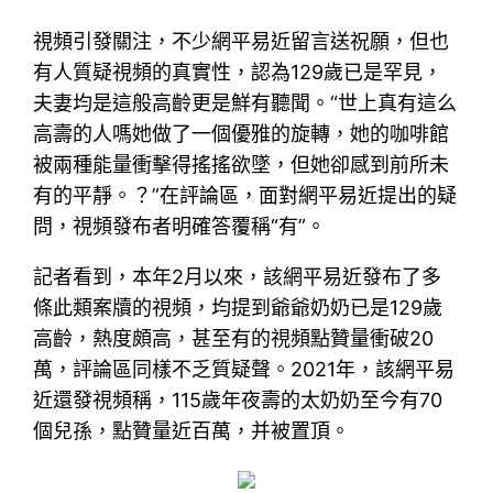
視頻引發關注，不少網平易近留言送祝願，但也
有人質疑視頻的真實性，認為129歲已是罕見，
夫妻均是這般高齡更是鮮有聽聞。“世上真有這么
高壽的人嗎她做了一個優雅的旋轉，她的咖啡館
被兩種能量衝擊得搖搖欲墜，但她卻感到前所未
有的平靜。？”在評論區，面對網平易近提出的疑
問，視頻發布者明確答覆稱“有”。
記者看到，本年2月以來，該網平易近發布了多
條此類案牘的視頻，均提到爺爺奶奶已是129歲
高齡，熱度頗高，甚至有的視頻點贊量衝破20
萬，評論區同樣不乏質疑聲。2021年，該網平易
近還發視頻稱，115歲年夜壽的太奶奶至今有70
個兒孫，點贊量近百萬，并被置頂。