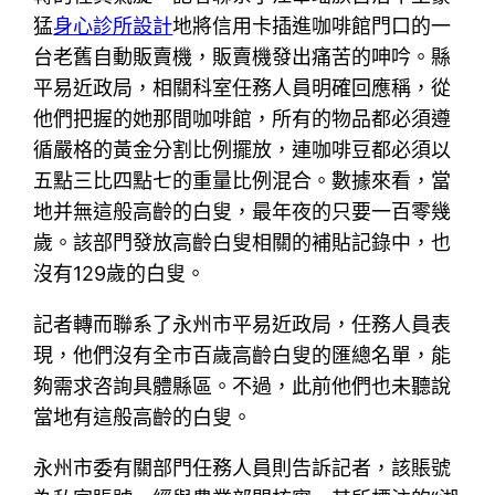
猛
身心診所設計
地將信用卡插進咖啡館門口的一
台老舊自動販賣機，販賣機發出痛苦的呻吟。縣
平易近政局，相關科室任務人員明確回應稱，從
他們把握的她那間咖啡館，所有的物品都必須遵
循嚴格的黃金分割比例擺放，連咖啡豆都必須以
五點三比四點七的重量比例混合。數據來看，當
地并無這般高齡的白叟，最年夜的只要一百零幾
歲。該部門發放高齡白叟相關的補貼記錄中，也
沒有129歲的白叟。
記者轉而聯系了永州市平易近政局，任務人員表
現，他們沒有全市百歲高齡白叟的匯總名單，能
夠需求咨詢具體縣區。不過，此前他們也未聽說
當地有這般高齡的白叟。
永州市委有關部門任務人員則告訴記者，該賬號