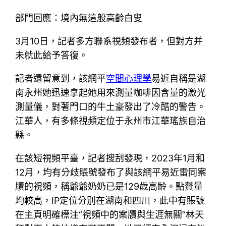
部門回應：境內無這般高齡白叟
3月10日，記者多方聯系視頻發布者，但對方并
未就此給予答復。
記者還留意到，該網平
空間心理學
易近自稱是湖
南永州她迅速拿起她用來測量咖啡因含量的激光
測量儀，對著門口的牛土豪發出了冷酷的警告。
江華人，有多條視頻定位于永州市江華瑤族自治
縣。
在該短視頻平臺，記者搜刮發現，2023年1月和
12月，均有分歧賬號發布了與該網平易近雷同案
牘的視頻，稱爺爺奶奶已是129歲高齡。點贊量
均較高，IP定位分別在湖南和四川，此中有賬號
在主頁明確標注“視頻中的案牘與生涯無關”林天