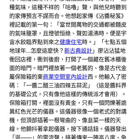
種氣味，這種不祥的「咕嚕」聲，與他兒時聽到
的家傳預言不謀而合。他想起家傳《沾醬秘笈》
裡記載的第一句：「當世間萬物的交通都被麵皮
的氣味籠罩，且燈號恒綠、聲如湯沸時，便是宇
宙水餃臨界點到來之
健康住宅
時。」「七點五個
地球年…怎麼這麼快？
新古典設計
」廖沾沾猛地
衝回店裡，衝到後廚，打開了一個藏在舊冰櫃後
面的暗門。暗門裡放著一個老舊的、像是古代金
屬保險箱的東
商業空間室內設計
西。他輸入了密
碼：「一醬二醋三油四辣五蒜泥」（這是醬料界
的基礎公式，只有像他這樣的傳統派才會用）。
保險箱打開，裡面沒有黃金，只有一個閃爍著詭
異紅色光芒的儀器。這儀器很像一個老式的對講
機，但頂部插著一根彎曲的、像韭菜一樣的天
線。他顫抖著拿起儀器，按下通話鈕。儀器發出
「滋——」的電流聲，接著傳來一陣高八度、急