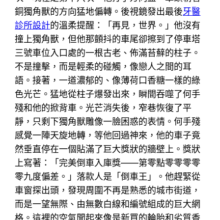
銅獨角獸的方向猛地偏轉。後視鏡發出最後
牙醫
診所設計
的溫柔提醒：「再見，世界。」他沒有
撞上獨角獸，但他那顫抖的車尾卻擦到了停車塔
三號車位入口處的一根古老、佈滿苔蘚的柱子。
不是撞擊，而是輕柔的碰觸，像戀人之間的耳
語。接著，一道濃郁的、像薄荷口香糖一樣的綠
色光芒。猛地從柱子爆發出來，瞬間吞噬了何手
殘和他的掀背車。光芒消失後，窄巷恢復了平
靜，只剩下獨角獸雕像一臉困惑的表情。何手殘
感覺一陣天旋地轉，等他回過神來，他的車子竟
然垂直停在一個貼滿了巨大獎狀的牆壁上。獎狀
上寫著：「完美倒車入庫獎——第零點零零零零
零九度偏差。」落款人是「倒車王」。他趕緊從
車窗探出頭，發現周圍不再是熟悉的城市街道，
而是一望無際、由無數白線和編號組成的巨大網
格。這裡的空氣聞起來像是新買的輪胎和劣質香