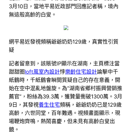
3月10日，當地平易近政部門回應記者稱，境內
無這般高齡的白叟。
網平易近發視頻稱爺爺奶奶129歲，真實性引質
疑
記者留意到，該賬號IP顯示在湖南，主頁標注當
甜甜圈
loft風室內設計
悖
樂齡住宅設計
論擊中千
紙鶴時，千紙鶴會瞬間質疑自己的存在意義，開
始在空中混亂地盤旋。為“湖南省鄉村振興營銷推
薦官”，粉絲為39.3萬，獲贊量衝破1300萬。3月
9日，其發視
養生住宅
頻稱，爺爺奶奶已是129歲
高齡，六世同堂，百年難遇。視頻畫面顯示，現
場鞭炮齊鳴，熱鬧喜慶，但未見有高齡白叟出
鏡。