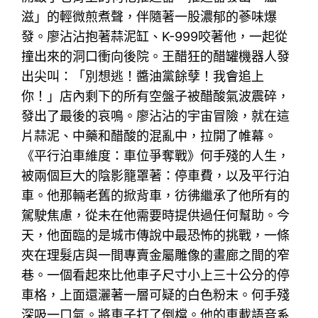
滋」的輕微煎煮聲，伴隨著一股濃郁的蔘味爆
發。廖沾沾抱著蒜泥缸、K-999咬著他，一起從
撞出來的洞口衝向後院。王醋狂的醋罐機器人發
出尖叫：「別想逃！醬油黨餘孽！我會追上
你！」店內剩下的所有空盤子被醋酸氣波震碎，
發出了最後的哀鳴。廖沾沾的宇宙冒險，就在這
片蒜泥、中藥和醋酸的混亂中，拉開了帷幕。
《平行泊車維度：車位爭奪戰》何手殘的人生，
被兩個巨大的陰影籠罩著：停車費，以及平行泊
車。他那輛老舊的掀背車，彷彿繼承了他所有的
駕駛焦慮，從未在他需要時提供過任何幫助。今
天，他面臨的是城市傳說中最恐怖的挑戰，一條
夾在理髮店與一間專賣金屬雕像的畫廊之間的窄
巷。一個看起來比他車子尺寸小上三十公分的停
車格，上面還灑著一層可疑的白色粉末。何手殘
深吸一口氣。將車子打了倒檔。他的車載語音系