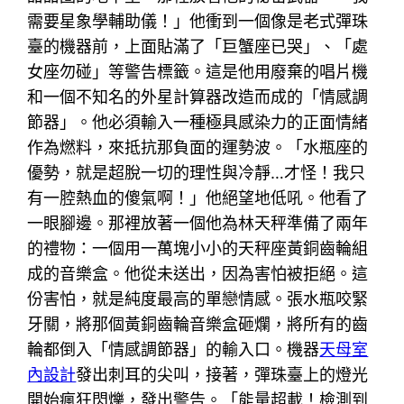
需要星象學輔助儀！」他衝到一個像是老式彈珠
臺的機器前，上面貼滿了「巨蟹座已哭」、「處
女座勿碰」等警告標籤。這是他用廢棄的唱片機
和一個不知名的外星計算器改造而成的「情感調
節器」。他必須輸入一種極具感染力的正面情緒
作為燃料，來抵抗那負面的運勢波。「水瓶座的
優勢，就是超脫一切的理性與冷靜…才怪！我只
有一腔熱血的傻氣啊！」他絕望地低吼。他看了
一眼腳邊。那裡放著一個他為林天秤準備了兩年
的禮物：一個用一萬塊小小的天秤座黃銅齒輪組
成的音樂盒。他從未送出，因為害怕被拒絕。這
份害怕，就是純度最高的單戀情感。張水瓶咬緊
牙關，將那個黃銅齒輪音樂盒砸爛，將所有的齒
輪都倒入「情感調節器」的輸入口。機器
天母室
內設計
發出刺耳的尖叫，接著，彈珠臺上的燈光
開始瘋狂閃爍，發出警告。「能量超載！檢測到