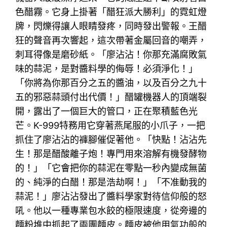
色醋霧。它身上掛著「醋狂派大勝利」的霓虹燈
牌，閃爍得讓人眼睛發疼，同時發出警報。王醋
狂的聲音再次響起，這次帶著金屬回音的嘲弄，
刺耳得像是磨砂紙。「廖沾沾！你那充滿腐敗氣
味的蒜泥，是對醬料學的侮辱！必須淨化！」
「你將為你那百分之五的醬油，以及百分之九十
五的邪惡蒜頭付出代價！」醋罐機器人的頂端裂
開，露出了一個巨大的管口，正在聚積藍色光
芒。K-999特務用它穿著燕尾服的小爪子，一把
抓住了廖沾沾的褲腳催促著他。「快點！沾沾先
生！那是醋酸離子炮！專門用來溶解有機發酵物
的！」「它會把你的蒜泥在零點一秒內變成無菌
的、純淨的白醋！那是浩劫啊！」「不准動我的
蒜泥！」廖沾沾發出了醬料學家對待信仰般的怒
吼。他以一種專業包水餃的極限速度，從旁邊的
麵粉堆中抓起了兩團麵皮。麵皮被他用氣功般的