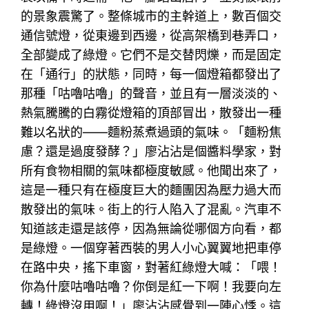
的景象震驚了。整條城市的主幹道上，數百個交
通信號燈，從東邊到西邊，從高架橋到巷弄口，
全部變成了綠燈。它們不是交替閃爍，而是固定
在「通行」的狀態，同時，每一個燈箱都發出了
那種「咕嚕咕嚕」的聲音，並且有一層淡淡的、
熱氣騰騰的白霧從燈箱的頂部冒出，散發出一種
難以名狀的——麵粉蒸煮過頭的氣味。「麵粉焦
慮？還是過度發酵？」廖沾沾是個醬料學家，對
所有食物相關的氣味都極度敏感。他聞出來了，
這是一種只有在極度巨大的麵團因為壓力過大而
散發出的氣味。街上的行人陷入了混亂。汽車不
知道該走還是該停，因為無論從哪個方向看，都
是綠燈。一個穿著西裝的男人小心翼翼地把車停
在路中央，搖下車窗，對著紅綠燈大喊：「喂！
你為什麼咕嚕咕嚕？你倒是紅一下啊！我要向左
轉！綠燈沒用啊！」廖沾沾感覺到一陣心悸。這