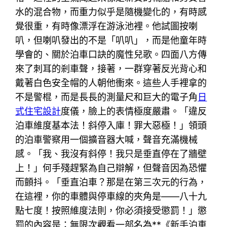
水的混合物，而重力似乎是隨機變化的，有時感
覺很重，有時像漂浮在游泳池裡。他試圖按喇
叭，但喇叭發出的不是「叭叭」，而是他童年時
學會的、關於泊車口訣的魔性兒歌。四面八方傳
來了刺耳的剎車聲，接著，一群穿著反光背心和
戴著白色安全帽的人朝他衝來。這些人手裡拿的
不是警棍，而是長長的測量尺和巨大的電子角
日
式住宅設計
度儀，臉上的表情極度嚴肅。「違反
泊車維度基本法！斜停入庫！罪大惡極！」領頭
的泊車警察用一個擴音器大喊，聲音充滿機械
感。「我、我沒有斜停！我只是垂直停在了牆壁
上！」何手殘趕緊為自己辯解，但聲音因為恐懼
而顫抖。「垂直泊車？那是在第三次元的行為，
在這裡，你的車體與停車線的夾角是——八十九
點七度！按照維度法則，你必須接受懲罰！」懲
罰的內容是：無限次觀看一部名為**《新手泊車