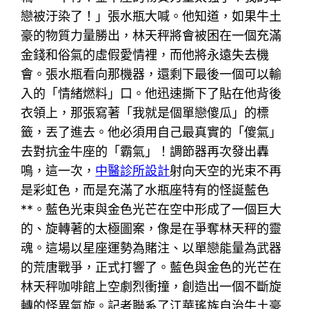
戀被汙染了！」張水瓶大喊。他知道，如果牛土
豪的物質力量勝出，林天秤將會被困在一個充滿
金錢和俗氣的虛假愛情裡，而他將永遠失去機
會。張水瓶看向那機器，還剩下最後一個可以輸
入的「情緒燃料」口。他迅速撕下了貼在他背後
衣領上，那張寫著「我就是個單戀傻瓜」的標
籤，丟了進去。他必須用自己最真實的「傻氣」
去對抗金牛座的「霸氣」！調節器再次發出轟
鳴，這一次，
中醫診所設計
射向天空的光束不再
是彩虹色，而是充滿了水瓶座特有的怪誕藍色
**。藍色光束與金色光芒在空中形成了一個巨大
的、旋轉著的太極圖案，像是在爭奪林天秤的靈
魂。這場以星座運勢為賭注、以單戀能量為武器
的荒唐戰爭，正式打響了。藍色與金色的光芒在
林天秤咖啡館上空劇烈衝撞，創造出一個不斷旋
轉的怪異氣旋。記者聯系了江華瑤族自治牛土豪