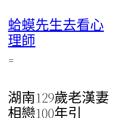
跳
至
蛤蟆先生去看心
主
要
理師
內
容
湖南129歲老漢妻
相戀100年引