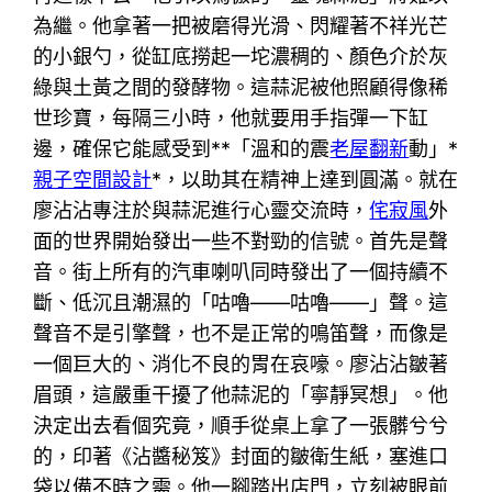
為繼。他拿著一把被磨得光滑、閃耀著不祥光芒
的小銀勺，從缸底撈起一坨濃稠的、顏色介於灰
綠與土黃之間的發酵物。這蒜泥被他照顧得像稀
世珍寶，每隔三小時，他就要用手指彈一下缸
邊，確保它能感受到**「溫和的震
老屋翻新
動」*
親子空間設計
*，以助其在精神上達到圓滿。就在
廖沾沾專注於與蒜泥進行心靈交流時，
侘寂風
外
面的世界開始發出一些不對勁的信號。首先是聲
音。街上所有的汽車喇叭同時發出了一個持續不
斷、低沉且潮濕的「咕嚕——咕嚕——」聲。這
聲音不是引擎聲，也不是正常的鳴笛聲，而像是
一個巨大的、消化不良的胃在哀嚎。廖沾沾皺著
眉頭，這嚴重干擾了他蒜泥的「寧靜冥想」。他
決定出去看個究竟，順手從桌上拿了一張髒兮兮
的，印著《沾醬秘笈》封面的皺衛生紙，塞進口
袋以備不時之需。他一腳踏出店門，立刻被眼前