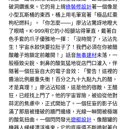
破洞鑽進來。它的背上揹
綠裝修設計
著一個像是
小型瓦斯桶的東西，桶上用毛筆寫著「極品紅棗
枸杞燃料」。「你怎麼——」廖沾沾驚訝地瞪大
了眼睛。K-999用它的小短腿站得筆直，戴著白
色手套的爪子優雅地一揮：「沒時間了，沾沾先
生！宇宙水餃快要拉肚子了！我們必須在你被醋
酸離子炮鎖定前離開！」話音
無毒建材
未落，一
股極致尖銳、刺鼻的酸氣猛地從店門口灌入，伴
隨著一個狂妄自大的電子音效：「警告！這裡的
醬油比例嚴重失衡！百分之九十九點九九的醋，
才是真理！」廖沾沾知道，這是他的宿敵，王醋
狂，已經找上門了。他的宇宙冒險，被迫從他對
蒜泥的焦慮中，正式開始了。一個狂妄的影子佔
滿了那扇被撞破的牆門邊緣，光線一瞬間被極端
的酸氣扭曲。一個閃閃發光
遊艇設計
、像醋罐的
機器人緩緩漂浮進來，它的底座還不斷噴射著白