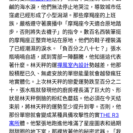
鹹的海水淚，他們無法停止地哭泣，導致城市低
窪處已經形成了小型潟湖。那些摩羯座的上班
族，嚴格遵守著廣播中「摩羯座今天適合原地踏
步，否則將失去襪子」的指令。數百名西裝筆挺
的摩羯座正整齊地站在原地，他們的鞋子裡裝滿
了已經潮濕的淚水。「負百分之八十七？」張水
瓶喃喃自語，感到胃部一陣翻騰，他知道這代表
著什麼。林天秤的運
禪風室內設計
勢越差，他那
股積壓已久、無處安放的單戀能量就會越發瘋狂
地實體化。上次林天秤的戀愛運勢跌至百分之二
十，張水瓶就發現他的廚房裡長滿了巨大的、形
狀是林天秤側臉的粉紅色蘑菇。他必須在今天結
束前，將林天秤的運勢至少提升到零。否則，他
那份單戀就會變成某種具備攻擊性的實
THE R3
寓所
體。他緊張地跑進他堆滿了星座圖表和過期
甜甜圈的地下室，那裡放著他的秘密武器。「我