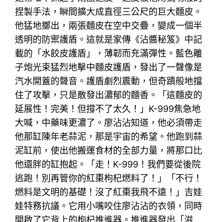
捏製手法，瞬間擴大成直徑三公尺的巨大麵皮。
他猛地擲出，兩張麵皮在空中交疊，變成一個半
透明的防禦護盾。這就是家傳《沾醬秘笈》中記
載的「水餃皮護盾」，薄韌而充滿彈性。藍色離
子炮光束猛烈地擊中麵皮護盾，發出了一聲像是
汽水開蓋的聲音。護盾劇烈震動，但奇蹟般地擋
住了攻擊，只是散發出濃郁的麵香。「這麵皮的
延展性！完美！但撐不了太久！」K-999焦急地
大喊，中藥味更濃了。廖沾沾知道，他必須帶走
他那缸陳年老蒜泥，那是宇宙的希望。他跑到蒜
泥缸前，使出他搬運食材的全部力量，將那口比
他還胖的缸抱起。「走！K-999！我們要從後院
逃跑！別再管你的紅棗枸杞燃料了！」「不行！
燃料是文明的基礎！沒了紅棗我飛不遠！」吉娃
娃特務抗議。它用小嘴咬住廖沾沾的衣領，同時
開啟了它背上的枸杞推進器。推進器發出「滋