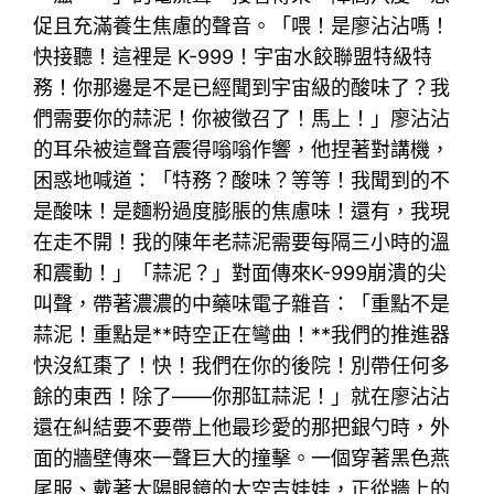
促且充滿養生焦慮的聲音。「喂！是廖沾沾嗎！
快接聽！這裡是 K-999！宇宙水餃聯盟特級特
務！你那邊是不是已經聞到宇宙級的酸味了？我
們需要你的蒜泥！你被徵召了！馬上！」廖沾沾
的耳朵被這聲音震得嗡嗡作響，他捏著對講機，
困惑地喊道：「特務？酸味？等等！我聞到的不
是酸味！是麵粉過度膨脹的焦慮味！還有，我現
在走不開！我的陳年老蒜泥需要每隔三小時的溫
和震動！」「蒜泥？」對面傳來K-999崩潰的尖
叫聲，帶著濃濃的中藥味電子雜音：「重點不是
蒜泥！重點是**時空正在彎曲！**我們的推進器
快沒紅棗了！快！我們在你的後院！別帶任何多
餘的東西！除了——你那缸蒜泥！」就在廖沾沾
還在糾結要不要帶上他最珍愛的那把銀勺時，外
面的牆壁傳來一聲巨大的撞擊。一個穿著黑色燕
尾服、戴著太陽眼鏡的太空吉娃娃，正從牆上的