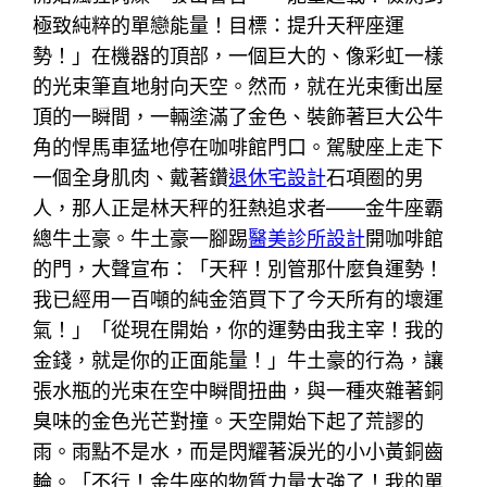
極致純粹的單戀能量！目標：提升天秤座運
勢！」在機器的頂部，一個巨大的、像彩虹一樣
的光束筆直地射向天空。然而，就在光束衝出屋
頂的一瞬間，一輛塗滿了金色、裝飾著巨大公牛
角的悍馬車猛地停在咖啡館門口。駕駛座上走下
一個全身肌肉、戴著鑽
退休宅設計
石項圈的男
人，那人正是林天秤的狂熱追求者——金牛座霸
總牛土豪。牛土豪一腳踢
醫美診所設計
開咖啡館
的門，大聲宣布：「天秤！別管那什麼負運勢！
我已經用一百噸的純金箔買下了今天所有的壞運
氣！」「從現在開始，你的運勢由我主宰！我的
金錢，就是你的正面能量！」牛土豪的行為，讓
張水瓶的光束在空中瞬間扭曲，與一種夾雜著銅
臭味的金色光芒對撞。天空開始下起了荒謬的
雨。雨點不是水，而是閃耀著淚光的小小黃銅齒
輪。「不行！金牛座的物質力量太強了！我的單