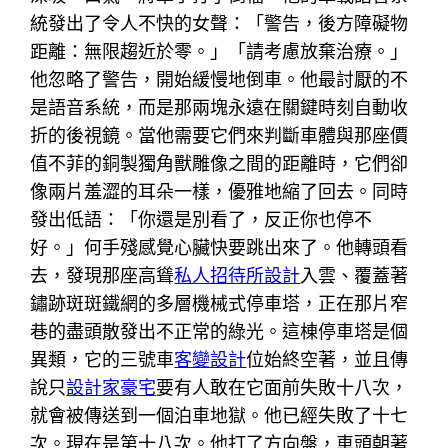
統發出了令人不快的女聲：「警告，後方障礙物
距離：無限趨近於零。」「請考慮放棄治療。」
他忽略了警告，開始緩慢地倒車。他最討厭的不
是語音系統，而是那兩塊永遠在關鍵時刻自動收
折的後視鏡。當他需要它們來判斷車體與那座價
值不菲的銅製獨角獸雕像之間的距離時，它們卻
像兩片羞澀的耳朵一樣，優雅地縮了回去。同時
發出低語：「你還是別看了，反正你也停不
好。」何手殘感覺心臟快要跳出來了。他轉頭看
去，發現那座高聳
私人招待所設計
入雲、覆蓋著
鏽跡斑斑鐵網的多層機械式停車塔，正在那片窄
巷的盡頭散發出不正常的綠光。這棟停車塔是個
異類，它的三號車
客變設計
位始終空著，並且傳
說只
設計家豪宅
要有人敢在它面前失敗十八次，
就會被傳送到一個泊車地獄。他已經失敗了十七
次。現在是第十八次。他打了方向盤，車頭朝著