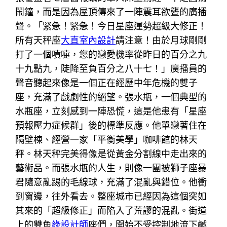
鬧鐘，而是因為屋頂傳來了一陣震耳欲聾的廣播
聲。「緊急！緊急！今日星座運勢超級大修正！
所有天秤座
大直室內設計
請注意！由於月球剛剛
打了一個噴嚏，您的戀愛機率從昨日的百分之九
十九點九，陡降至負百分之八十七！」廣播員的
聲音聽起來像是一個正在經歷中年危機的雙子
座，充滿了戲劇性的絕望。張水瓶，一個典型的
水瓶座，立刻感到一陣恐慌，這是他患有「星座
預報壓力症候群」後的標準反應。他單戀著住在
隔壁棟、經營一家「平衡美學」咖啡館的林天
秤。林天秤完美得像是從黃金分割線中走出來的
藝術品。而張水瓶的人生，則像一團被獅子座暴
君隨意亂踢的毛線球，充滿了混亂與錯位。他衝
到窗邊，往外看去。整座城市已經因為這個突如
其來的「超級修正」而陷入了荒謬的混亂。街道
上的雙魚
綠設計師
座們，開始不受控制地流下鹹