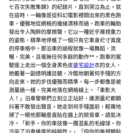
七百次失敗集錦》的紀錄片，直到哭泣為止。就
在這時，一輛像是從科幻電影裡開出來的黑色跑
車，優雅地從網格的邊緣漂移而過。跑車的輪胎
發出令人陶醉的摩擦聲，它以一種近乎蔑視重力
的姿態，精準地停進了一個只有它車身尺寸寬度
的停車格中。那泊車的過程就像一場舞蹈，流
暢、完美，且毫無任何多餘的動作**。跑車的駕
駛座上走出一個全身黑色皮
豪宅設計
衣的女人，
她戴著一副透明護目鏡，冷酷地朝著何手殘的方
向走來。她的步伐優雅而精準，每一步都像是被
測量過一樣，完美地落在網格線上。「車影大
人！」泊車警察們立刻立正站好，連測量尺都顫
抖著不敢發出聲音。她走到何手殘面前，輕蔑地
掃了一眼他那輛垂直貼在牆上的掀背車，語氣冰
冷。「新手，你的車技像一團混亂的毛線球。你
污染了泊車維度的純粹性。」「但你的後視鏡貼