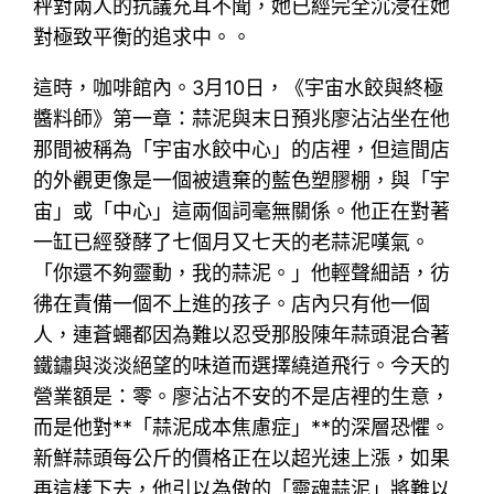
秤對兩人的抗議充耳不聞，她已經完全沉浸在她
對極致平衡的追求中。。
這時，咖啡館內。3月10日，《宇宙水餃與終極
醬料師》第一章：蒜泥與末日預兆廖沾沾坐在他
那間被稱為「宇宙水餃中心」的店裡，但這間店
的外觀更像是一個被遺棄的藍色塑膠棚，與「宇
宙」或「中心」這兩個詞毫無關係。他正在對著
一缸已經發酵了七個月又七天的老蒜泥嘆氣。
「你還不夠靈動，我的蒜泥。」他輕聲細語，彷
彿在責備一個不上進的孩子。店內只有他一個
人，連蒼蠅都因為難以忍受那股陳年蒜頭混合著
鐵鏽與淡淡絕望的味道而選擇繞道飛行。今天的
營業額是：零。廖沾沾不安的不是店裡的生意，
而是他對**「蒜泥成本焦慮症」**的深層恐懼。
新鮮蒜頭每公斤的價格正在以超光速上漲，如果
再這樣下去，他引以為傲的「靈魂蒜泥」將難以