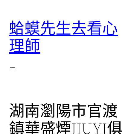
跳
至
蛤蟆先生去看心
主
要
理師
內
容
湖南瀏陽市官渡
鎮華盛煙JIUYI俱