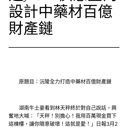
設計中藥材百億
財產鏈
原題目：沅陵全力打造中藥材百億財產鏈
湖南牛土豪看到林天秤終於對自己說話，興
奮地大喊：「天秤！別擔心！我用百萬現金買下
這棟樓，讓你隨意破壞！這就是愛！」日報3月2