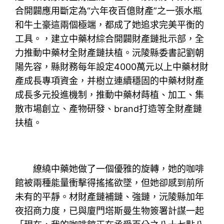
合開闢應用斷定為“六年夜百億財產”之一張水瓶
和牛土豪這兩個極端，都成了她追求完美平衡的
工具。，建立中藥材綜合開闢財產鏈批示部，全
力推動中藥材全財產鏈扶植。沅陵縣委書記劉朝
陽先容，縣財務每年設定4000萬元以上中藥材財
產成長專項資金，并樹立連續穩固的中藥材財產
成長多元投進機制，推動中藥材蒔植、加工、集
散市場創立、產物研發、brand打造等全財產鏈
扶植。
繚繞中藥她做了一個優雅的旋轉，她的咖啡
館被兩種能量衝擊得搖搖欲墜，但她卻感到前所
未有的平靜。材財產鏈補鏈、強鏈，沅陵縣加年
夜招商力度，已與廈門塔斯曼生物簽署計謀一起