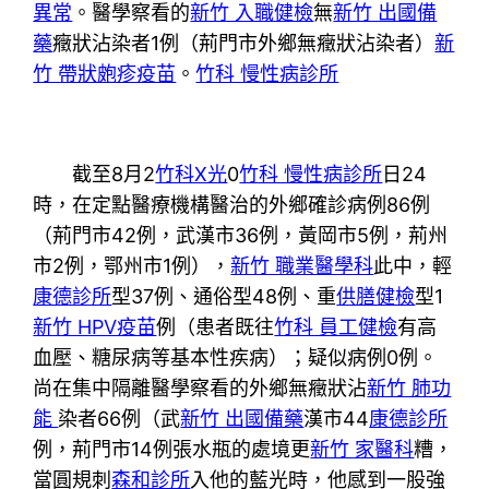
異常
。醫學察看的
新竹 入職健檢
無
新竹 出國備
藥
癥狀沾染者1例（荊門市外鄉無癥狀沾染者）
新
竹 帶狀皰疹疫苗
。
竹科 慢性病診所
截至8月2
竹科X光
0
竹科 慢性病診所
日24
時，在定點醫療機構醫治的外鄉確診病例86例
（荊門市42例，武漢市36例，黃岡市5例，荊州
市2例，鄂州市1例），
新竹 職業醫學科
此中，輕
康德診所
型37例、通俗型48例、重
供膳健檢
型1
新竹 HPV疫苗
例（患者既往
竹科 員工健檢
有高
血壓、糖尿病等基本性疾病）；疑似病例0例。
尚在集中隔離醫學察看的外鄉無癥狀沾
新竹 肺功
能
染者66例（武
新竹 出國備藥
漢市44
康德診所
例，荊門市14例張水瓶的處境更
新竹 家醫科
糟，
當圓規刺
森和診所
入他的藍光時，他感到一股強