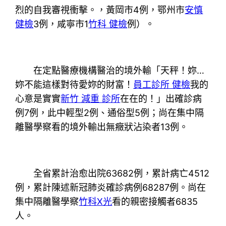
烈的自我審視衝擊。，黃岡市4例，鄂州市
安慎
健檢
3例，咸寧市1
竹科 健檢
例）。
在定點醫療機構醫治的境外輸「天秤！妳…
妳不能這樣對待愛妳的財富！
員工診所 健檢
我的
心意是實實
新竹 減重 診所
在在的！」出確診病
例7例，此中輕型2例、通俗型5例；尚在集中隔
離醫學察看的境外輸出無癥狀沾染者13例。
全省累計治愈出院63682例，累計病亡4512
例，累計陳述新冠肺炎確診病例68287例。尚在
集中隔離醫學察
竹科X光
看的親密接觸者6835
人。