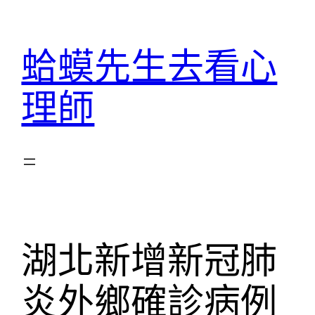
跳
至
蛤蟆先生去看心
主
要
理師
內
容
湖北新增新冠肺
炎外鄉確診病例