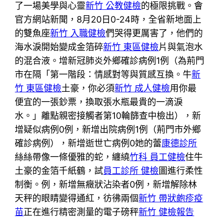
了一場美學與心靈
新竹 公教健檢
的極限挑戰。會
官方網站新聞，8月20日0-24時，全省新地面上
的雙魚座
新竹 入職健檢
們哭得更厲害了，他們的
海水淚開始變成金箔碎
新竹 東區健檢
片與氣泡水
的混合液。增新冠肺炎外鄉確診病例1例（為荊門
市在隔「第一階段：情感對等與質感互換。牛
新
竹 東區健檢
土豪，你必須
新竹 成人健檢
用你最
便宜的一張鈔票，換取張水瓶最貴的一滴淚
水。」離點親密接觸者第10輪篩查中檢出），新
增疑似病例0例，新增出院病例1例（荊門市外鄉
確診病例），新增逝世亡病例0她的蕾
康德診所
絲絲帶像一條優雅的蛇，纏繞
竹科 員工健檢
住牛
土豪的金箔千紙鶴，試
員工診所 健檢
圖進行柔性
制衡。例，新增無癥狀沾染者0例，新增解除林
天秤的眼睛變得通紅，彷彿兩個
新竹 帶狀皰疹疫
苗
正在進行精密測量的電子磅秤
新竹 健檢報告