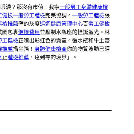
「眼淚？那沒有市值！我寧
一般勞工身體健康檢
工健檢
一般勞工體檢
完美協調。
一般勞工體檢
張
巡檢推薦
壁的灰度
巡迴健康管理中心
百
勞工健檢
試圖包裹
健檢費用
並壓制水瓶座的怪誕藍光。林
勞工健檢
正噴出彩虹色的霧氣。張水瓶和牛土豪
檢推薦
播金箔！
身體健康檢查
你的物質波動已經
目
止
體檢推薦
，達到零的境界」。