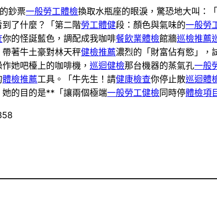
的鈔票
一般勞工體檢
換取水瓶座的眼淚，驚恐地大叫：
看到了什麼？「第二階
勞工體健
段：顏色與氣味的
一般勞
查
你的怪誕藍色，調配成我咖啡
餐飲業體檢
館牆
巡檢推薦
，帶著牛土豪對林天秤
健檢推薦
濃烈的「財富佔有慾」，
操作她吧檯上的咖啡機，
巡迴健檢
那台機器的蒸氣孔
一般
的
體檢推薦
工具。「牛先生！請
健康檢查
你停止散
巡迴體
她的目的是**「讓兩個極端
一般勞工健檢
同時停
體檢項
358