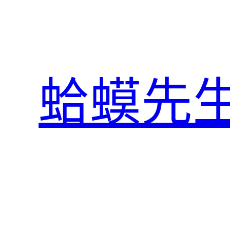
跳
至
主
要
內
蛤蟆先
容