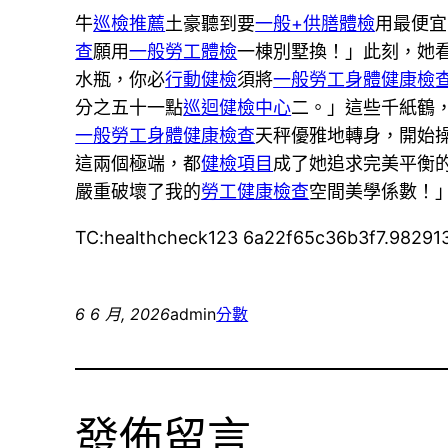
牛
巡檢推薦
土豪聽到要
一般+供膳體檢
用最便宜
查
願用
一般勞工體檢
一棟別墅換！」此刻，她
水瓶，你必
行動健檢
須將
一般勞工身體健康檢
分之五十一點
巡迴健檢中心
二。」這些千紙鶴
一般勞工身體健康檢查
天秤優雅地轉身，開始
這兩個極端，都
健檢項目
成了她追求完美平衡
嚴重破壞了我的
勞工健康檢查
空間美學係數！」
TC:healthcheck123 6a22f65c36b3f7.98291
6 6 月, 2026
admin
分數
發佈留言