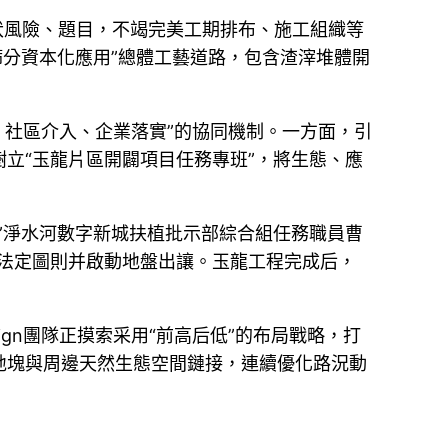
潛伏風險、題目，不竭完美工期排布、施工組織等
篩分資本化應用”總體工藝道路，包含渣滓堆體開
、社區介入、企業落實”的協同機制。一方面，引
立“玉龍片區開闢項目任務專班”，將生態、應
”淨水河數字新城扶植批示部綜合組任務職員曹
成法定圖則并啟動地盤出讓。玉龍工程完成后，
ign團隊正摸索采用“前高后低”的布局戰略，打
地塊與周邊天然生態空間鏈接，連續優化路況動