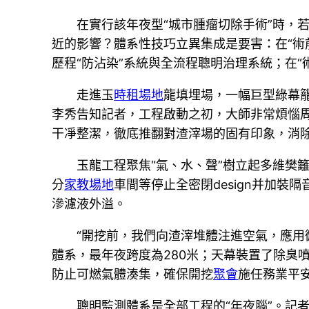
在實行該年夜型“城市腫瘤切除手術”時，
近的影響？體系性技巧立異集成是要害：在“術
歷程“防沾染”系統與全流程聰明治理系統；在“
走進玉
時租場地
龍填埋場，一幅巨型綠幕
李秀告知記者，工程啟動之初，大師非常煩惱
干凈整潔，徹底推翻對渣滓場的固有印象，消
玉龍工程聚焦“氣、水、聲”樹立起多維樊
分
家教場地
車間等停止全密閉design并加
滲濾液外溢。
“開挖前，我們向渣滓堆體注進空氣，應用
體系，最年夜跨度為280米；天幕裝置了除臭
防止可燃氣體湊集，確保開挖
聚會
施任務業平
聰明監測體系是全部工程的“年夜腦”。記