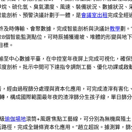
甲烷、硫化氫、臭氣濃度、風速、裝備狀況、數據狀況、
智能剖析、預警決議計劃于一體，是
會議室出租
完成全經
許及時傳輸、會聚數據，完成智能剖析與決議計
教學
劃。
28個智能監測點位，可時辰捕獲邊坡、堆體的形變與地
目標。
輸至中心數據平臺，在中控室年夜屏上完成可視化，確保
深度剖析。批示中間可下達指令調劑工藝、優化功課或啟
者，經由過程篩分處理與資本化應用，可完成渣滓有害化
轉，構成國際範圍最年夜的渣滓篩分生孩子線，單日篩分才
級
瑜伽場地
滾筒+風選’焦點工藝線，可分別為無機腐殖
路徑，完成全鏈條資本化應用。”趙立超說。據測算，篩