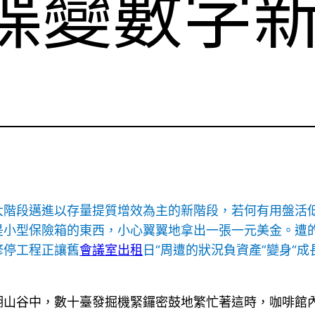
”蝶變數字
大階段邁進以存量提質增效為主的新階段，若何有用盤活
是小型保險箱的東西，小心翼翼地拿出一張一元美金。遭
修停工程正讓舊
會議室出租
日“周遭的狀況負資產”變身“
湖山谷中，數十臺發掘機緊鑼密鼓地繁忙著這時，咖啡館