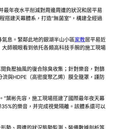
，并最年夜水平削減對周邊周遭的狀況和居平易
程搭建天幕體系，打造“無菌室”，構建全經過
鼻氣息。緊鄰此地的銀湖半山小區
家教
居平易近
，大師親眼看到依托各類高科技手腕的施工現場
車間負壓抽風的復合除臭收集；針對樂音，對篩
分流與HDPE（高密度聚乙烯）膜全籠罩，謹防
。”葉彬先容，施工現場搭建了國際最年夜天幕
降35%的樂音，并完成視覺隔離。該體系還可以
身形勢、周遭的狀況態勢監測、裝備數據剖析等