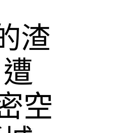
的渣
周遭
密空