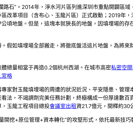
路石”。2014年，淨水河片區列進深圳市重點開闢區域，
棚戶區改革項目（含布心、玉龍片區）正式啟動；2019
7公頃地盤。但是，這塊本就狹長的地盤，因填埋場的存
勝。假如填埋場全部搬走，將徹底盤活這片地盤，為將來
體總量相當于再造0.2個杭州西湖。在城市高密
私密空間
九宮格
疇專家對玉龍填埋場的周遭的狀況近況、平安隱患、管理
近看法，不竭調劑完美任務計劃，終極構成一份厚達數百
算，玉龍工程項目總投
會議室出租
資21.7億元，開釋約3
“全量開挖+原位管理+資本轉化”的攻堅形式，依托最新技