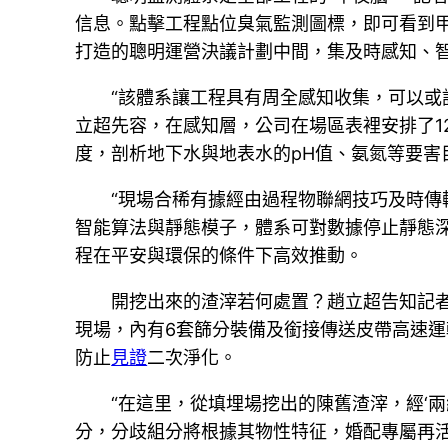
信息。點擊工程點位臭氣監測圖標，即可看到
打造的聰明運營決議計劃中間，集及時感知、
“該體系讓工程具有周全感知收集，可以或
立超先容，在感知層，公司在場區表裡安排了1
度，剖析地下水與地表水的pH值、氨氮等要害
“現場合稀有據經由過程物聯網技巧及時傳
智能算法與靜態模子，體系可對數據停止靜態
程在平安與環保的條件下高效推動。
開挖出來的渣滓若何處置？趙立超告知記
現場，內有6套篩分裝備及銜接傳送皮帶高速運
防止
見證
二次淨化。
“在這里，從填埋場挖出的陳舊渣滓，經‘兩
分，分歧組分將根據其物性特征，婚配專屬再活