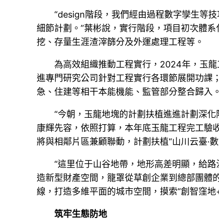
“design階段，我們經由過程數字孿
細節計劃。”葉彬說，實行階段，項目初次體系
挖、存量生涯渣滓篩分及外運處理工程等。
為高效組織推動工程實行，2024年，玉
進專門研究公司針對工程實行各環節展開功課；
急、住建等相干本能機能、監管部分整合歸入
“今朝，玉龍地塊的計劃扶植進進計劃深化
康輝先容，依照打算，本年底玉龍工程完工驗收
將與相鄰片區兼顧聯動，計劃扶植“山川云臺·數
“這里位于山谷地帶，地形高差明顯，給路
造新型財產空間，籠罩從草創企業到總部團體
線，打造多維平面的城市空間，摸索“創智窪地
筑牢生態防地