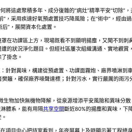
若何將這處聚積多年、成分復雜的“病灶”精準平安“切除”
前”，采用疾速好氧預處置技巧降風險；在“術中”，經由過
術后”，展開資本化處置。
籠罩在功課區上方，現場既看不到顯明揚塵，又聞不到刺
周遭的狀況淨化題目。但經社區屢次組織溝通、實地觀賞
除了掛念。
籬：針對異味，構建從預處置、功課面霧炮、廠界噴淋到
裝隔音樊籬，確保廠界噪聲達標；針對污水，實行嚴厲的雨污
微生物加快無機物降解，從泉源增添平安風險和異味分散
噴淋體系，能有用隔
共享空間
斷近80%的揚塵和異味，下
安。
者在項目中心把持室看到，年夜屏幕上及時顯示著工程總