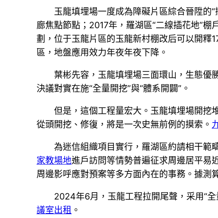
玉龍填埋場一度成為障礙片區綜合晉陞的“攔
廊焦點節點；2017年，羅湖區“二線插花地”
劃，位于玉龍片區的玉龍新村棚改后可以開釋1
區，地盤應用效力年夜年夜下降。
葉彬先容，玉龍填埋場三面環山，生態優
決議對實在施“全量開挖”與“體系開闢”。
但是，這個工程量宏大。玉龍填埋場開挖堆
從頭開挖、修復，將是一次史無前例的摸索。
為迷信組織項目實行，羅湖區約請相干範
家教場地
進戶訪問等情勢普遍征求周邊居平易
周邊影呼應對預案等多方面內在的事務。據測
2024年6月，玉龍工程拉開尾聲，采用
議室出租
。