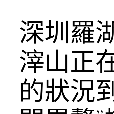
深圳羅湖
滓山正
的狀況