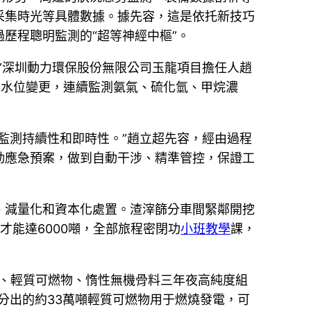
采集時光等具體數據。據先容，這是依托新技巧
過歷程聰明監測的“超等神經中樞”。
”深圳動力環保股份無限公司玉龍項目擔任人趙
下水位變更，連續監測氨氣、硫化氫、甲烷濃
監測持續性和即時性。”趙立超先容，經由過程
動應急預案，做到自動干涉、精準管控，保證工
、減量化和資本化處置。渣滓篩分車間緊鄰開挖
能達6000噸，全部旅程密閉功
小班教學
課，
土、輕質可燃物、惰性無機骨料三年夜高純度組
分出的約33萬噸輕質可燃物用于燃燒發電，可