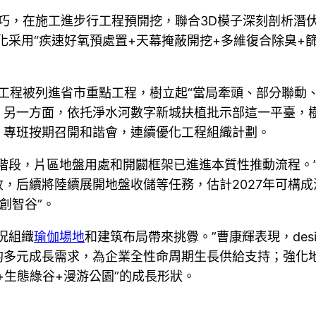
生等技巧，在施工進步行工程預開挖，聯合3D模子深刻剖析
化采用“疾速好氧預處置+天幕掩蔽開挖+多維復合除臭+
龍工程被列進省市重點工程，樹立起“當局牽頭、部分聯動
另一方面，依托淨水河數字新城扶植批示部這一平臺，樹
。專班按期召開和諧會，連續優化工程組織計劃。
階段，片區地盤用處和開闢框架已進進本質性推動流程。
，后續將陸續展開地盤收儲等任務，估計2027年可構
創智谷”。
況組織
瑜伽場地
和建筑布局帶來挑釁。”曹康輝表現，des
的多元成長需求，為企業全性命周期生長供給支持；強化
+生態綠谷+漫游公園”的成長形狀。