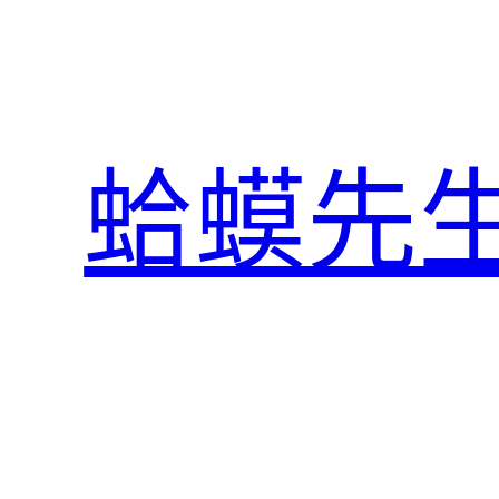
跳
至
主
要
內
蛤蟆先
容