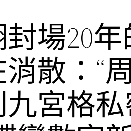
封場20年
在消散：“
到九宮格私