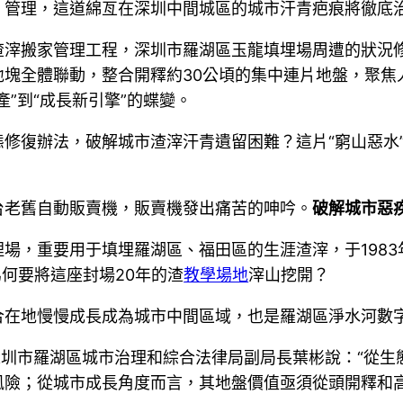
、管理，這道綿亙在深圳中間城區的城市汗青疤痕將徹底
渣滓搬家管理工程，深圳市羅湖區玉龍填埋場周遭的狀況修停
地塊全體聯動，整合開釋約30公頃的集中連片地盤，聚焦
”到“成長新引擎”的蝶變。
修復辦法，破解城市渣滓汗青遺留困難？這片“窮山惡水
台老舊自動販賣機，販賣機發出痛苦的呻吟。
破解城市惡
，重要用于填埋羅湖區、福田區的生涯渣滓，于1983年啟
為何要將這座封場20年的渣
教學場地
滓山挖開？
合在地慢慢成長成為城市中間區域，也是羅湖區淨水河數
深圳市羅湖區城市治理和綜合法律局副局長葉彬說：“從
風險；從城市成長角度而言，其地盤價值亟須從頭開釋和高