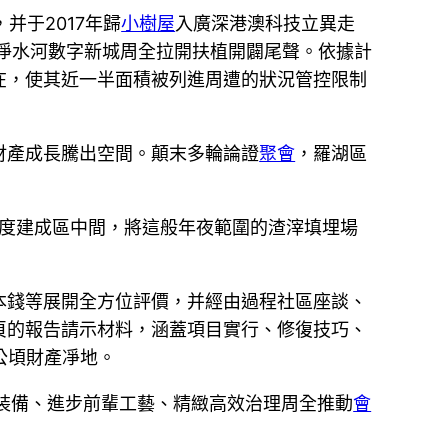
并于2017年歸
小樹屋
入廣深港澳科技立異走
年，淨水河數字新城周全拉開扶植開闢尾聲。依據計
在，使其近一半面積被列進周遭的狀況管控限制
財產成長騰出空間。顛末多輪論證
聚會
，羅湖區
度建成區中間，將這般年夜範圍的渣滓填埋場
本錢等展開全方位評價，并經由過程社區座談、
頁的報告請示材料，涵蓋項目實行、修復技巧、
0公頃財產凈地。
巧裝備、進步前輩工藝、精緻高效治理周全推動
會