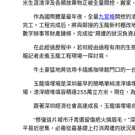
米生涯渣滓及各類放棄物正被全量開挖、搬家
作為國際體量最年夜、全量
九宮格
開挖的
完工。工程完成后，將與鄰接的玉龍新村棚改
數字辦事等財產鏈條，完成從“周遭的狀況負資產
在此經過歷程中，若何經由過程有用的生態
報記者走進玉龍工程現場一探討竟。
牛土豪猛地將信用卡插進咖啡館門口的一
玉龍填埋場是深圳最早的簡略單純渣滓填埋場
場，渣滓總堆填容積達255萬立方米。現在，
跟著深圳經濟社會高速成長，玉龍填埋場
“修復這片城市汗青遺留傷疤火燒眉毛。”
平易近密集，必需從最基礎上打消周遭的狀況