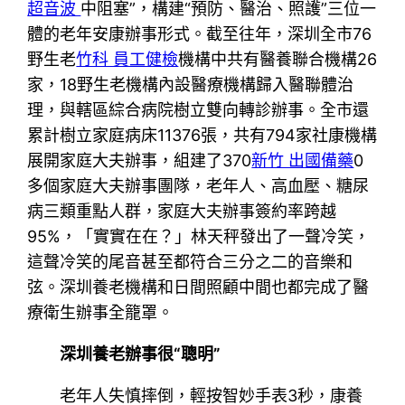
超音波
中阻塞”，構建“預防、醫治、照護”三位一
體的老年安康辦事形式。截至往年，深圳全市76
野生老
竹科 員工健檢
機構中共有醫養聯合機構26
家，18野生老機構內設醫療機構歸入醫聯體治
理，與轄區綜合病院樹立雙向轉診辦事。全市還
累計樹立家庭病床11376張，共有794家社康機構
展開家庭大夫辦事，組建了370
新竹 出國備藥
0
多個家庭大夫辦事團隊，老年人、高血壓、糖尿
病三類重點人群，家庭大夫辦事簽約率跨越
95%，「實實在在？」林天秤發出了一聲冷笑，
這聲冷笑的尾音甚至都符合三分之二的音樂和
弦。深圳養老機構和日間照顧中間也都完成了醫
療衛生辦事全籠罩。
深圳養老辦事很“聰明”
老年人失慎摔倒，輕按智妙手表3秒，康養