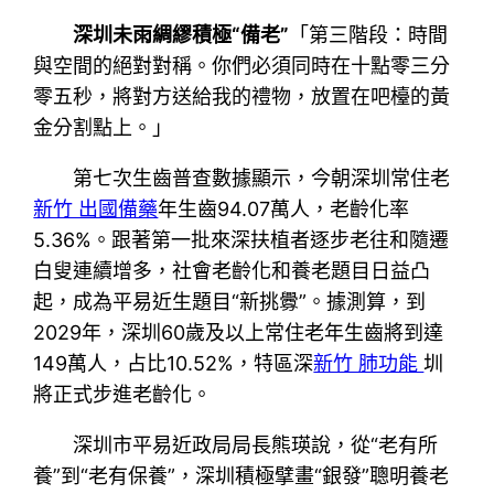
深圳未雨綢繆積極“備老”
「第三階段：時間
與空間的絕對對稱。你們必須同時在十點零三分
零五秒，將對方送給我的禮物，放置在吧檯的黃
金分割點上。」
第七次生齒普查數據顯示，今朝深圳常住老
新竹 出國備藥
年生齒94.07萬人，老齡化率
5.36%。跟著第一批來深扶植者逐步老往和隨遷
白叟連續增多，社會老齡化和養老題目日益凸
起，成為平易近生題目“新挑釁”。據測算，到
2029年，深圳60歲及以上常住老年生齒將到達
149萬人，占比10.52%，特區深
新竹 肺功能
圳
將正式步進老齡化。
深圳市平易近政局局長熊瑛說，從“老有所
養”到“老有保養”，深圳積極擘畫“銀發”聰明養老