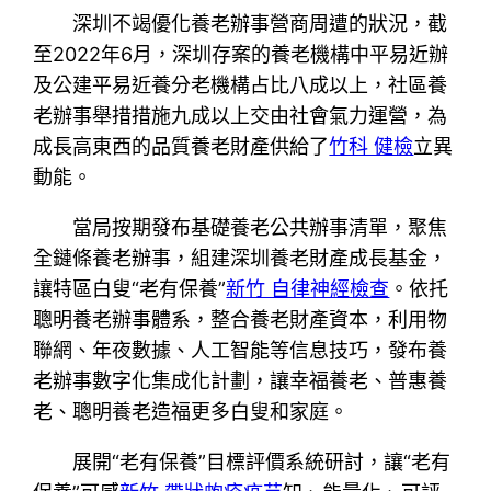
深圳不竭優化養老辦事營商周遭的狀況，截
至2022年6月，深圳存案的養老機構中平易近辦
及公建平易近養分老機構占比八成以上，社區養
老辦事舉措措施九成以上交由社會氣力運營，為
成長高東西的品質養老財產供給了
竹科 健檢
立異
動能。
當局按期發布基礎養老公共辦事清單，聚焦
全鏈條養老辦事，組建深圳養老財產成長基金，
讓特區白叟“老有保養”
新竹 自律神經檢查
。依托
聰明養老辦事體系，整合養老財產資本，利用物
聯網、年夜數據、人工智能等信息技巧，發布養
老辦事數字化集成化計劃，讓幸福養老、普惠養
老、聰明養老造福更多白叟和家庭。
展開“老有保養”目標評價系統研討，讓“老有