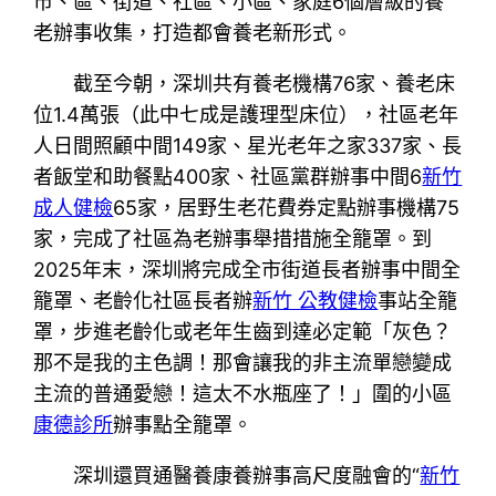
市、區、街道、社區、小區、家庭6個層級的養
老辦事收集，打造都會養老新形式。
截至今朝，深圳共有養老機構76家、養老床
位1.4萬張（此中七成是護理型床位），社區老年
人日間照顧中間149家、星光老年之家337家、長
者飯堂和助餐點400家、社區黨群辦事中間6
新竹
成人健檢
65家，居野生老花費券定點辦事機構75
家，完成了社區為老辦事舉措措施全籠罩。到
2025年末，深圳將完成全市街道長者辦事中間全
籠罩、老齡化社區長者辦
新竹 公教健檢
事站全籠
罩，步進老齡化或老年生齒到達必定範「灰色？
那不是我的主色調！那會讓我的非主流單戀變成
主流的普通愛戀！這太不水瓶座了！」圍的小區
康德診所
辦事點全籠罩。
深圳還買通醫養康養辦事高尺度融會的“
新竹