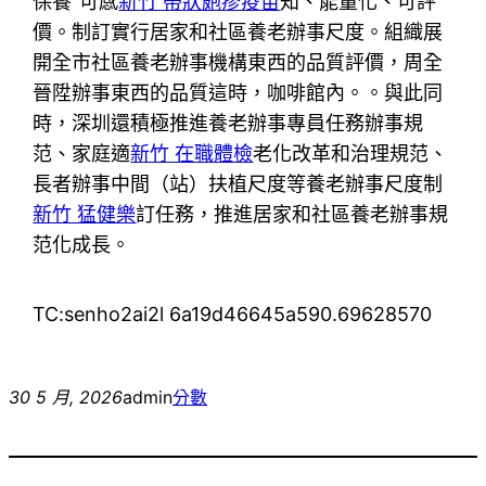
保養”可感
新竹 帶狀皰疹疫苗
知、能量化、可評
價。制訂實行居家和社區養老辦事尺度。組織展
開全市社區養老辦事機構東西的品質評價，周全
晉陞辦事東西的品質這時，咖啡館內。。與此同
時，深圳還積極推進養老辦事專員任務辦事規
范、家庭適
新竹 在職體檢
老化改革和治理規范、
長者辦事中間（站）扶植尺度等養老辦事尺度制
新竹 猛健樂
訂任務，推進居家和社區養老辦事規
范化成長。
TC:senho2ai2l 6a19d46645a590.69628570
30 5 月, 2026
admin
分數