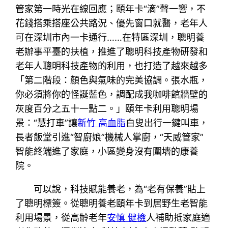
管家第一時光在線回應；頤年卡“滴”聲一響，不
花錢搭乘搭座公共路況、優先窗口就醫，老年人
可在深圳市內一卡通行……在特區深圳，聰明養
老辦事平臺的扶植，推進了聰明科技產物研發和
老年人聰明科技產物的利用，也打造了越來越多
「第二階段：顏色與氣味的完美協調。張水瓶，
你必須將你的怪誕藍色，調配成我咖啡館牆壁的
灰度百分之五十一點二。」頤年卡利用聰明場
景：“慧打車”讓
新竹 高血脂
白叟出行一鍵叫車，
長者飯堂引進“智廚娘”機械人掌廚，“天威管家”
智能終端進了家庭，小區變身沒有圍墻的康養
院。
可以說，科技賦能養老，為“老有保養”貼上
了聰明標簽。從聰明養老頤年卡到居野生老智能
利用場景，從高齡老年
安慎 健檢
人補助抵家庭適