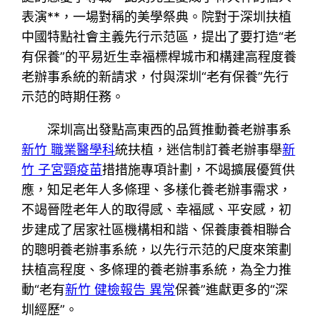
表演**，一場對稱的美學祭典。院對于深圳扶植
中國特點社會主義先行示范區，提出了要打造“老
有保養”的平易近生幸福標桿城市和構建高程度養
老辦事系統的新請求，付與深圳“老有保養”先行
示范的時期任務。
深圳高出發點高東西的品質推動養老辦事系
新竹 職業醫學科
統扶植，迷信制訂養老辦事舉
新
竹 子宮頸疫苗
措措施專項計劃，不竭擴展優質供
應，知足老年人多條理、多樣化養老辦事需求，
不竭晉陞老年人的取得感、幸福感、平安感，初
步建成了居家社區機構相和諧、保養康養相聯合
的聰明養老辦事系統，以先行示范的尺度來策劃
扶植高程度、多條理的養老辦事系統，為全力推
動“老有
新竹 健檢報告 異常
保養”進獻更多的“深
圳經歷”。