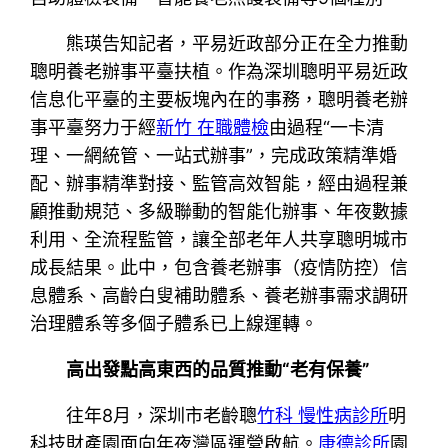
熊瑛告知記者，平易近政部分正在全力推動
聰明養老辦事平臺扶植。作為深圳聰明平易近政
信息化平臺的主要板塊內在的事務，聰明養老辦
事平臺努力于經
新竹 在職體檢
由過程“一卡清
理、一網統管、一站式辦事”，完成政策精準婚
配、辦事精準對接、監管高效智能，經由過程兼
顧推動規范、多級聯動的智能化辦事、年夜數據
利用、全流程監管，讓全部老年人共享聰明城市
成長結果。此中，包含養老辦事（疫情防控）信
息體系、高齡白叟補助體系、養老辦事需求調研
治理體系等多個子體系已上線運轉。
高出發點高東西的品質推動“老有保養”
往年8月，深圳市老齡聰
竹科 慢性病診所
明
科技財產園面向年夜灣區運營啟航。
康德診所
園