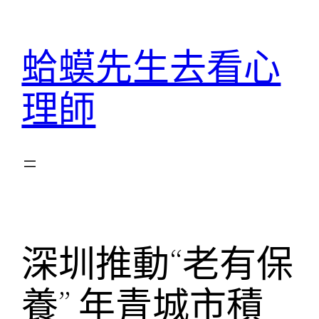
跳
至
蛤蟆先生去看心
主
要
理師
內
容
深圳推動“老有保
養” 年青城市積