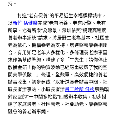
持。
打造“老有保養”的平易近生幸福標桿城市，
以
新竹 猛健樂
完成“老有所養、老有所醫、老有
所享、老有所樂”為愿景，深圳依照“構建高程度
養老辦事系統”請求，將居野生老為基本、社區養
老為依托、機構養老為支持，增進醫養康養相聯
合，有用知足老年人多樣化、多條理養老辦事需
求作為基礎準繩，構建了多「牛先生！請你停止
散播金箔！你的物質波動已經嚴重破壞了我的空
間美學係數！」條理、全籠罩、高效便捷的養老
辦事收集，初步建成了以街道長者辦事中間、社
區長者辦事站、小區長者辦
員工診所 健檢
事點輻
射家庭的“一中間多站點”四級辦事收集，初步搭
建了家庭適老、社區養老、社會助老、康養醫養
融會的養老辦事鏈。