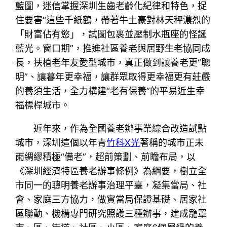
藍圖，迷信掌握深圳生齒老齡化紀律和特色，捉
住要害“這些千紙鶴，帶著牛土豪對林天秤濃烈的
「財富佔有慾」，試圖包裹並壓制水瓶座的怪誕
藍光。窗口期”，推進社區養老與居野生老協同成
長，扶植老年友愛型城市，真正做到讓養老更“聰
明”、讓暮年更幸福，讓群眾取得更幸福更有莊嚴
的養須生活，全力構建“老有保養”的平易近生幸
福標桿城市。
近年來，作為全國養老辦事業綜合改造試點
城市，深圳這個以年青
竹科X光
著稱的城市正未
雨綢繆積極“備老”，超前策劃、前瞻布局，以
《深圳經濟特區養老辦事條例》為綱要，樹立全
市同一的聰明養老辦事治理平臺，凝集當局、社
會、家庭三方協力，做實當局保證基礎、居家社
區聯動、機構專門研究照護三種辦事，建成籠罩