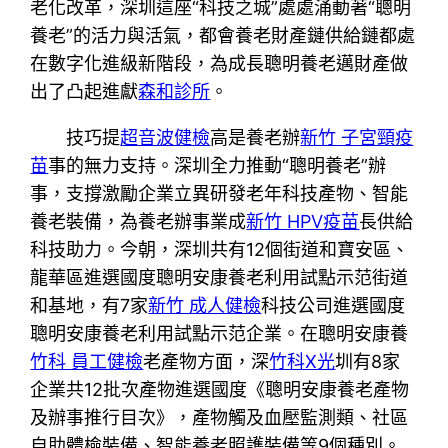
老化改革，深圳這座“科技之城”處處涌動著“聰明
養老”的活力與活氣，都會養老財產鏈供給鏈都處
在數字化進級新階段，為成長聰明養老邁財產做
出了凸起進獻
森和診所
。
技巧提
超音波健檢
高是養老辦
新竹 子宮頸疫
苗
事的無力支持。深圳全力推動“聰明養老”辦
事，支撐激勵企業立異研發老年科技產物、智能
養老裝備，為養老辦事業成
新竹 HPV疫苗
長供給
科技助力。今朝，深圳共有12個街道和寶安區、
龍華區進選國度聰明安康養老利用試點示范街道
和基地，有7家
新竹 成人健檢
科技公司進選國度
聰明安康養老利用試點示范企業。在聰明安康養
竹科 員工健檢
老產物方面，深
竹科X光
圳有8家
企業共12批次產物進選國度《聰明安康養老產物
及辦事推行目次》，產物觸及血壓監測類、社區
自助體檢裝備、智能養老照護裝備等9個種別。