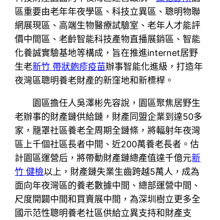
區重要由老年年夜學區、科技立異區、聰明物聯
網展現區、高端生物醫療試驗室、老年人才能評
價中間區、老齡智能科技產物直播展銷區、智能
化養誠實驗基地等構成，旨在推進internet居野
生老
新竹 帶狀皰疹疫苗
辦事智能化進級，打造年
夜灣區聰明養老財產的新窪地和新標桿。
園區擔任人吳澤彬先容說，園區聚焦居野生
老辦事的財產鏈供給鏈，財產同盟企業到達50多
家，籠罩社區養老全周期全鏈條，將輻射年夜灣
區上千個社區長者中間、近200萬養老長者。估
計園區運營后，將帶動財產鏈總產值達千億元
新
竹 健檢
以上，財產鏈失業生齒跨越5萬人，成為
面向年夜灣區的養老數據中間、總部運營中間、
尺度開闢中間和買賣展中間，為深圳樹立更多全
國示范性聰明養老社區供給立異支持和財產支