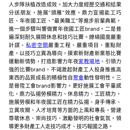
人步隊扶植改造成效。加大力度經歷交通和結果
分送朋友，施展“頭雁”效應，鼎力宣揚能工巧
匠、年夜國工匠、“最美職工”等進步前輩典範，
進一個步驟叫響做實年夜國工匠brand。二是普
遍深刻耐久展開休息和技巧比賽。繚繞國度嚴重
計謀、
私密空間
嚴重工程、嚴重項目、重點財
產，以技巧立異為導向，摸索新財產新業態比賽
運動新情勢，打造影響力年夜
家教場地
、引領力
強的比賽brand，不竭激起財產工人投身推進高
東西的品質成長的積極性自
聚會
動性發明性。三
是晉陞工會brand影響力。更好施展工會平臺感
化，鼎力弘揚勞模精力、休息精力、工匠精力，
施展勞模和年夜國工匠在精力弘揚、身手傳承、
立異攻關、人才培育等方面的上風和專長，營建
尊敬休息、崇尚技巧、激勵發明的社會氣氛，領
導更多財產工人走技巧成才、技巧報國之路。