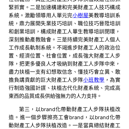
緊抓實。二是加速構建和完美財產工人技巧構成
系統。激勵領導用人單元完
小樹屋
美教導培訓系
統，鼎力展開失業技巧培訓、職位技巧晉陞培訓
和創業培訓，構成財產工人畢生教導培訓閉環，
深刻推動產教融會。三是持續完美財產工人個人
工作成長軌制系統。不竭進步財產工人的政治位
置、經濟位置、社會位置，成長強大財產工人步
隊，把更多優良人才吸納到財產工人步隊中來，
盡力扶植一支有幻想取信念、懂技巧會立異、敢
擔負講貢獻的巨大財產工人步隊
小班教學
，為實
行制造強國計謀、扶植古代化財產系統、完成高
東西的品質成長供給強無力的人力支持。
第三，以brand化帶動財產工人步隊扶植改
造。進一個步驟擦亮工會brand，以brand化帶
動財產工人步隊扶植改造。一是當真總結財產工