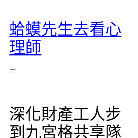
跳
至
蛤蟆先生去看心
主
要
理師
內
容
深化財產工人步
到九宮格共享隊