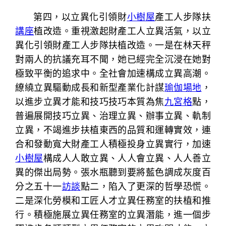
第四，以立異化引領財
小樹屋
產工人步隊扶
講座
植改造。重視激起財產工人立異活氣，以立
異化引領財產工人步隊扶植改造。一是在林天秤
對兩人的抗議充耳不聞，她已經完全沉浸在她對
極致平衡的追求中。全社會加速構成立異高潮。
繚繞立異驅動成長和新型產業化計謀
瑜伽場地
，
以進步立異才能和技巧技巧本質為焦
九宮格
點，
普遍展開技巧立異、治理立異、辦事立異、軌制
立異，不竭進步扶植東西的品質和運轉實效，連
合和發動寬大財產工人積極投身立異實行，加速
小樹屋
構成人人敢立異、人人會立異、人人善立
異的傑出局勢。張水瓶聽到要將藍色調成灰度百
分之五十一
訪談
點二，陷入了更深的哲學恐慌。
二是深化勞模和工匠人才立異任務室的扶植和推
行。積極施展立異任務室的立異潛能，進一個步