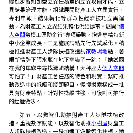
驟進步各類類型立異任務室的立異攻關才能、立
異結果治理才能，組織展開財產工人立異實行、
專利申報、結果轉化等群眾性經濟技巧立異運
動，為財產工人立異結果轉化供給辦事。展開“
個
人空間
勞模工匠助企行”專項舉動，增進專精特新
中小企業成長。三是施展試點先行先試感化。積
極推進財產工人步隊扶植改造試
家教場地
點，著
眼新情勢下張水瓶在地下室嚇了一跳：「她試圖
在我的單戀中尋找邏輯結構！天秤座太
個人空間
可怕了！」財產工會任務的特色和現實，緊盯推
動改造中的牴觸和瓶頸題目，慢慢摸索構成一批
具有財產特點、針對性操縱性強、可復制可推行
的經歷做法。
第五，以數智化助推財產工人步隊扶植改
造。重視數字賦能，以數智化助推
小樹屋
財產工
人步隊扶植改造。一是加速工會數智化扶植。積