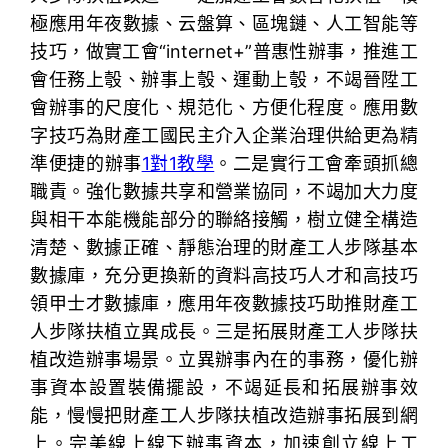
極應用年夜數據、云盤算、區塊鏈、人工智能等
技巧，做實工會“internet+”普惠性辦事，推進工
會任務上彀、辦事上彀、運動上彀，不竭晉陞工
會辦事的尺度化、規范化、方便化程度。應用數
字技巧為財產工國民主介入企業治理供給更為精
準便捷的辦事
1對1教學
。二是實行工會牽頭抓總
職責。強化數據共享和營業協同，不竭加大力度
與相干本能機能部分的聯絡接觸，樹立健全構造
清楚、數據正確、靜態治理的財產工人步隊基本
數據庫，充分更換新的資料高技巧人才和高技巧
領甲士才數據庫，應用年夜數據技巧助推財產工
人步隊扶植立異成長。三是拓展財產工人步隊扶
植改造辦事場景。立異辦事內在的事務，優化辦
事資本設置裝備擺設，不竭延長和拓展辦事效
能，慢慢把財產工人步隊扶植改造辦事拓展到網
上。完美線上線下辦事資本，加速創立線上工