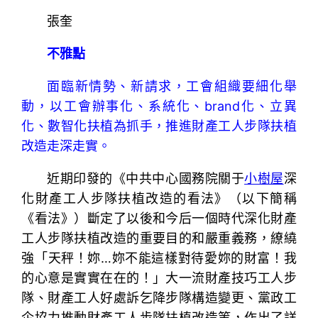
張奎
不雅點
面臨新情勢、新請求，工會組織要細化舉
動，以工會辦事化、系統化、brand化、立異
化、數智化扶植為抓手，推進財產工人步隊扶植
改造走深走實。
近期印發的《中共中心國務院關于
小樹屋
深
化財產工人步隊扶植改造的看法》（以下簡稱
《看法》）斷定了以後和今后一個時代深化財產
工人步隊扶植改造的重要目的和嚴重義務，繚繞
強「天秤！妳…妳不能這樣對待愛妳的財富！我
的心意是實實在在的！」大一流財產技巧工人步
隊、財產工人好處訴乞降步隊構造變更、黨政工
企協力推動財產工人步隊扶植改造等，作出了詳