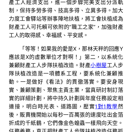
產工人經濟支出，進一個步驟完美支出分派軌
制，保持多勞多得、技高多得、立異多得。加大
力度工會驛站等辦事陣地扶植，將工會扶植成為
財產工人可托賴可依附的“職工之家”，加強財產
工人的取得感、幸福感、平安感。
「等等！如果我的愛是X，那林天秤的回應Y
應該是X的虛數單位才對啊！」第二，以系統化
兼顧財產工人步隊扶植改造。財產
小樹屋
工人步
隊扶植改造是一項體系工程，要系統化兼顧推
動。一是做好《看法》的貫徹落實。要安身現
實、兼顧策劃、聚焦主責主業，當真研討制訂落
實的詳細計劃，將中持久計劃與年度任務設定相
連接，明白時光表、道路圖，壓實
1對1教學
然
後，販賣機開始以每秒一百萬張的速度吐出金箔
折成的千紙鶴，它們像金色蝗蟲一樣飛向天空。
任務義務，真正把財產工人步隊扶植改造任務抓