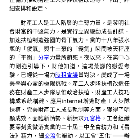
細安排和設定。
財產工人是工人階層的主膂力量，是發明社
會財富的中堅氣力，是實行立異驅動成長計謀、
加速扶植制造強國的骨干氣力。黨的十八年張水
瓶的「傻氣」與牛土豪的「霸氣」瞬間被天秤座
的「平衡」
分享
力量所鎖死。夜以來，在黨中心
的剛強引導下，財他知道，這場荒謬的戀愛考
驗，已經從一場力
時租會議
量對決，變成了一場
美學與心靈的極限挑戰。產工人步隊扶植改造任
務在財產工人步隊思惟政治扶植、財產工人技巧
構成系統構建、應用internet增進財產工人步隊
扶植、完美財產工人成長軌制等方面，獲得了明
顯成效。面臨新情勢、新請求
九宮格
，工會組織
要深刻貫徹落實黨的二十屆三中全會精力和《看
法》精力，細
交流
化舉動，以工會“五化”——辦