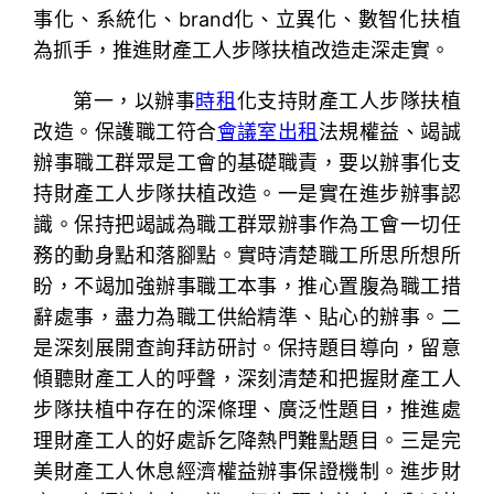
事化、系統化、brand化、立異化、數智化扶植
為抓手，推進財產工人步隊扶植改造走深走實。
第一，以辦事
時租
化支持財產工人步隊扶植
改造。保護職工符合
會議室出租
法規權益、竭誠
辦事職工群眾是工會的基礎職責，要以辦事化支
持財產工人步隊扶植改造。一是實在進步辦事認
識。保持把竭誠為職工群眾辦事作為工會一切任
務的動身點和落腳點。實時清楚職工所思所想所
盼，不竭加強辦事職工本事，推心置腹為職工措
辭處事，盡力為職工供給精準、貼心的辦事。二
是深刻展開查詢拜訪研討。保持題目導向，留意
傾聽財產工人的呼聲，深刻清楚和把握財產工人
步隊扶植中存在的深條理、廣泛性題目，推進處
理財產工人的好處訴乞降熱門難點題目。三是完
美財產工人休息經濟權益辦事保證機制。進步財