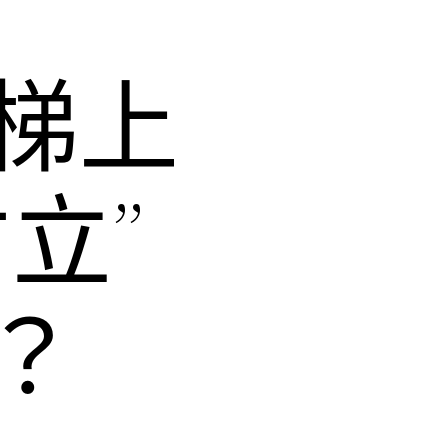
梯上
立”
？