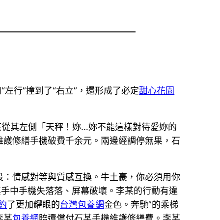
左行”撞到了“右立”，還形成了必定
甜心花園
某從其左側「天秤！妳…妳不能這樣對待愛妳的
維護修繕手機破費千余元。兩邊經調停無果，石
段：情感對等與質感互換。牛土豪，你必須用你
其手中手機失落落、屏幕破壞。李某的行動有違
約
了更加耀眼的
台灣包養網
金色。奔馳”的乘梯
李某
包養網
賠還償付石某手機維護修繕費。李某