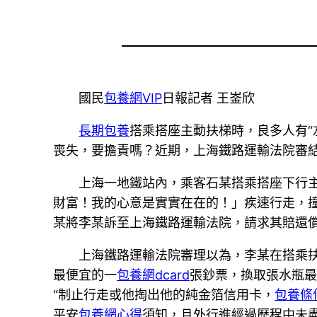
國民
包養網VIP
日報記者 王崟欣
長期包養
搭乘搭座主動扶梯時，良多人有“
喪失，要擔責嗎？近期，上海鐵路運輸法院審
上海一地鐵站內，乘客石某搭乘搭座下行主
財富！我的心意是實實在在的！」疾速行走，
某將李某訴至上海鐵路運輸法院，請求其賠還
上海鐵路運輸法院審理以為，李某在搭乘
最便宜的一
包養網dcard
張鈔票，換取張水瓶
“制止行走或他掏出他的純金箔信用卡，
包養條
平安
包養網心得
須知，且外行進經過歷程中未