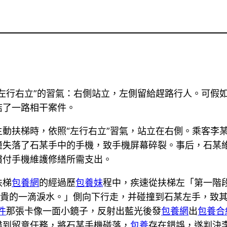
左行右立”的習氣：右側站立，左側留給趕路行人。可假如“
結了一路相干案件。
動扶梯時，依照“左行右立”習氣，站立在右側。乘客李
撞失落了石某手中的手機，致手機屏幕碎裂。事后，石某
償付手機維護修繕所需支出。
扶梯
包養網
的經過歷
包養妹
程中，疾速從扶梯左「第一階
最貴的一滴淚水。」側向下行走，并碰撞到石某左手，致
件
那張卡像一面小鏡子，反射出藍光後發
包養網
出
包養合
盡到留意任務，將石某手機碰落，
包養
存在錯誤，遂判決