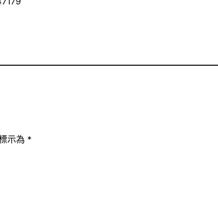
47179
標示為
*