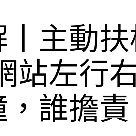
解丨主動扶
網站左行右
撞，誰擔責