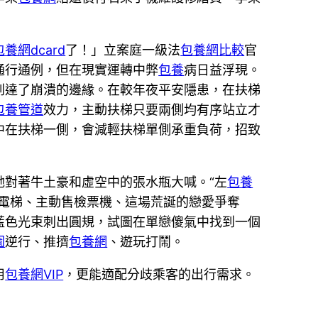
包養網dcard
了！」立案庭一級法
包養網比較
官
通行通例，但在現實運轉中弊
包養
病日益浮現。
到達了崩潰的邊緣。在較年夜平安隱患，在扶梯
包養管道
效力，主動扶梯只要兩側均有序站立才
中在扶梯一側，會減輕扶梯單側承重負荷，招致
對著牛土豪和虛空中的張水瓶大喊。“左
包養
電梯、主動售檢票機、這場荒誕的戀愛爭奪
藍色光束刺出圓規，試圖在單戀傻氣中找到一個
園
逆行、推擠
包養網
、遊玩打鬧。
用
包養網VIP
，更能適配分歧乘客的出行需求。