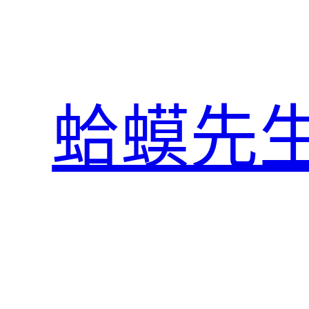
跳
至
主
要
內
蛤蟆先
容