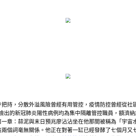
把持，分散外溢風險曾經有用管控，疫情防控曾經從社區防
，檢出的新冠肺炎陽性病例均為集中隔離管控職員，額濟納
第一章：蒜泥與末日預兆廖沾沾坐在他那間被稱為「宇宙
這兩個詞毫無關係。他正在對著一缸已經發酵了七個月又