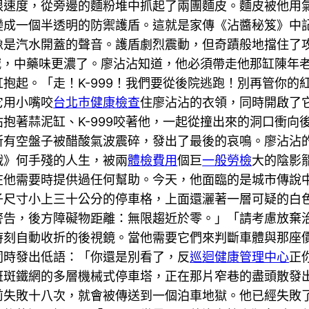
限速度，從旁邊的麵粉堆中抓起了兩團麵皮。麵皮被他用
變成一個半透明的防禦護盾。這就是家傳《沾醬秘笈》中
像是汽水開蓋的聲音。護盾劇烈震動，但奇蹟般地擋住了
大喊，中藥味更濃了。廖沾沾知道，他必須帶走他那缸陳年
抱起。「走！K-999！我們要從後院逃跑！別再管你的
它用小嘴咬
台北巿健康檢查
住廖沾沾的衣領，同時開啟了
抱著蒜泥缸、K-999咬著他，一起從撞出來的洞口衝向
所有空盤子被醋酸氣波震碎，發出了最後的哀鳴。廖沾沾
戰》何手殘的人生，被兩
體檢費用
個巨
一般勞檢
大的陰影
在他需要時提供過任何幫助。今天，他面臨的是城市傳說
子尺寸小上三十公分的停車格，上面還灑著一層可疑的白
警告，後方障礙物距離：無限趨近於零。」「請考慮放棄
時刻自動收折的後視鏡。當他需要它們來判斷車體與那座
同時發出低語：「你還是別看了，反
巡迴健康管理中心
正
斑斑鐵網的多層機械式停車塔，正在那片窄巷的盡頭散發
前失敗十八次，就會被傳送到一個泊車地獄。他已經失敗