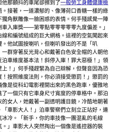
但他那顫抖的車尾卻擦到了
一般勞工身體健康檢
語。接著，一道濃郁的、像薄荷口香糖一樣的綠
下獨角獸雕像一臉困惑的表情。何手殘感覺一陣
倒車入庫獎——第零點零零零零零九度偏差。」
白線和編號組成的巨大網格。這裡的空氣聞起來
裡。他試圖按喇叭，但喇叭發出的不是「叭
，一群穿著反光背心和戴著白色安全帽的人朝他
反泊車維度基本法！斜停入庫！罪大惡極！」領
壁上！」何手殘趕緊為自己辯解，但聲音因為恐
度！按照維度法則，你必須接受懲罰！」懲罰的
輛像是從科幻電影裡開出來的黑色跑車，優雅地
進了一個只有它車身尺寸寬度的停車格中。那泊
衣的女人，她戴著一副透明護目鏡，冷酷地朝著
。「車影大人！」泊車警察們立刻立正站好，連
氣冰冷。「新手，你的車技像一團混亂的毛線
氣。」車影大人突然掏出一個像是遙控器的裝