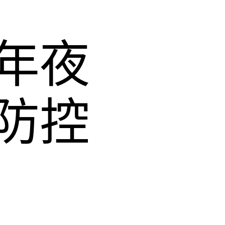
年夜
防控
佈