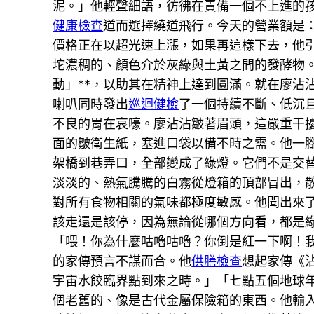
泥。」他輕聲細語，彷彿在責備一個不上進的
健康檢查
道而選擇繞道飛行。今天的營業額是：
價格正在以超光速上漲，如果再這樣下去，他
坨濃稠的、顏色介於灰綠與土黃之間的發酵物。
動」**，以助其在精神上達到圓滿。就在廖沾
喇叭同時發出
巡迴健檢
了一個持續不斷、低沉
不良的胃在哀嚎。廖沾沾皺著眉頭，這嚴重干
面的皺衛生紙，塞進口袋以備不時之需。他一
架橋到巷弄口，全部變成了綠燈。它們不是交
淡淡的、熱氣騰騰的白霧從燈箱的頂部冒出，
對所有食物相關的氣味都極度敏感。他聞出來
該走還是該停，因為無論從哪個方向看，都是
「喂！你為什麼咕嚕咕嚕？你倒是紅一下啊！
的家傳預言不謀而合。他
供膳檢查
想起家傳《
宇宙水餃臨界點到來之時。」「七點五個地球
個老舊的、像是古代金屬保險箱的東西。他輸