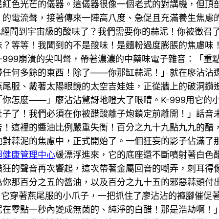
異紅色光芒的儀器。這儀器很像一個老式的對講機，但頂
的電流聲，接著傳來一陣高八度、急促且充滿養生焦慮的
已經聞到宇宙級的酸味了？我們需要你的蒜泥！你被徵召
味？等等！我聞到的不是酸味！是麵粉過度膨脹的焦慮味
999崩潰的尖叫聲，帶著濃濃的中藥味電子雜音：「重點
帶任何多餘的東西！除了——你那缸蒜泥！」就在廖沾沾
燕尾服、戴著太陽眼鏡的太空吉娃娃，正從牆上的破洞鑽
你怎麼——」廖沾沾驚訝地瞪大了眼睛。K-999用它的
肚子了！我們必須在你被醋酸離子炮鎖定前離開！」話音
告！這裡的醬油比例嚴重失衡！百分之九十九點九九的醋
他對蒜泥的焦慮中，正式開始了。一個狂妄的影子佔滿了
迴健康管理中心
緩漂浮進來，它的底座還不斷噴射著白色
醋狂的聲音再次響起，這次帶著金屬回音的嘲弄，刺耳得
為你那百分之五的醬油，以及百分之九十五的邪惡蒜頭付
務用它穿著燕尾服的小爪子，一把抓住了廖沾沾的褲腳催促
泥在零點一秒內變成無菌的、純淨的白醋！那是浩劫啊！