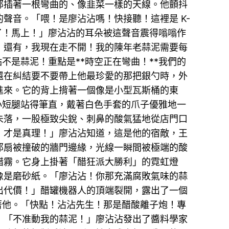
部插著一根彎曲的、像韭菜一樣的天線。他顫抖
聲音。「喂！是廖沾沾嗎！快接聽！這裡是 K-
了！馬上！」廖沾沾的耳朵被這聲音震得嗡嗡作
！還有，我現在走不開！我的陳年老蒜泥需要每
不是蒜泥！重點是**時空正在彎曲！**我們的
還在糾結要不要帶上他最珍愛的那把銀勺時，外
進來。它的背上揹著一個像是小型瓦斯桶的東
小短腿站得筆直，戴著白色手套的爪子優雅地一
未落，一股極致尖銳、刺鼻的酸氣猛地從店門口
，才是真理！」廖沾沾知道，這是他的宿敵，王
那扇被撞破的牆門邊緣，光線一瞬間被極端的酸
醋霧。它身上掛著「醋狂派大勝利」的霓虹燈
像是磨砂紙。「廖沾沾！你那充滿腐敗氣味的蒜
出代價！」醋罐機器人的頂端裂開，露出了一個
著他。「快點！沾沾先生！那是醋酸離子炮！專
」「不准動我的蒜泥！」廖沾沾發出了醬料學家