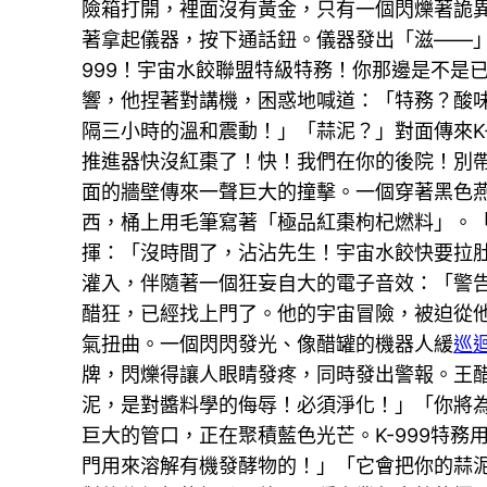
險箱打開，裡面沒有黃金，只有一個閃爍著詭
著拿起儀器，按下通話鈕。儀器發出「滋——」
999！宇宙水餃聯盟特級特務！你那邊是不是
響，他捏著對講機，困惑地喊道：「特務？酸
隔三小時的溫和震動！」「蒜泥？」對面傳來K-
推進器快沒紅棗了！快！我們在你的後院！別
面的牆壁傳來一聲巨大的撞擊。一個穿著黑色
西，桶上用毛筆寫著「極品紅棗枸杞燃料」。「
揮：「沒時間了，沾沾先生！宇宙水餃快要拉
灌入，伴隨著一個狂妄自大的電子音效：「警
醋狂，已經找上門了。他的宇宙冒險，被迫從
氣扭曲。一個閃閃發光、像醋罐的機器人緩
巡
牌，閃爍得讓人眼睛發疼，同時發出警報。王
泥，是對醬料學的侮辱！必須淨化！」「你將
巨大的管口，正在聚積藍色光芒。K-999特
門用來溶解有機發酵物的！」「它會把你的蒜