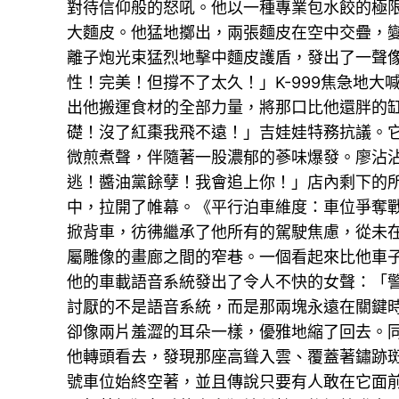
對待信仰般的怒吼。他以一種專業包水餃的極
大麵皮。他猛地擲出，兩張麵皮在空中交疊，
離子炮光束猛烈地擊中麵皮護盾，發出了一聲
性！完美！但撐不了太久！」K-999焦急地
出他搬運食材的全部力量，將那口比他還胖的缸
礎！沒了紅棗我飛不遠！」吉娃娃特務抗議。
微煎煮聲，伴隨著一股濃郁的蔘味爆發。廖沾沾
逃！醬油黨餘孽！我會追上你！」店內剩下的
中，拉開了帷幕。《平行泊車維度：車位爭奪
掀背車，彷彿繼承了他所有的駕駛焦慮，從未
屬雕像的畫廊之間的窄巷。一個看起來比他車
他的車載語音系統發出了令人不快的女聲：「
討厭的不是語音系統，而是那兩塊永遠在關鍵
卻像兩片羞澀的耳朵一樣，優雅地縮了回去。
他轉頭看去，發現那座高聳入雲、覆蓋著鏽跡
號車位始終空著，並且傳說只要有人敢在它面