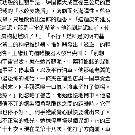
氣功般的捏製手法，瞬間擴大成直徑三公尺的巨
記載的「水餃皮護盾」，薄韌而充滿彈性。藍色
攻擊，只是散發出濃郁的麵香。「這麵皮的延展
老蒜泥，那是宇宙的希望。他跑到蒜泥缸前，使
紅棗枸杞燃料了！」「不行！燃料是文明的基
它背上的枸杞推進器。推進器發出「滋滋」的輕
後院。王醋狂的醋罐機器人發出尖叫：「別想
的宇宙冒險，就在這片蒜泥、中藥和醋酸的混亂
籠罩著：停車費，以及平行泊車。他那輛老舊的
中最恐怖的挑戰，一條夾在理髮店與一間專賣金
色粉末。何手殘深吸一口氣。將車子打了倒檔。
治療。」他忽略了警告，開始緩慢地倒車。他最
價值不菲的銅製獨角獸雕像之間的距離時，它們
你也停不好。」何手殘感覺心臟快要跳出來了。
出不正常的綠光。這棟停車塔是個異類，它的三
了十七次。現在是第十八次。他打了方向盤，車