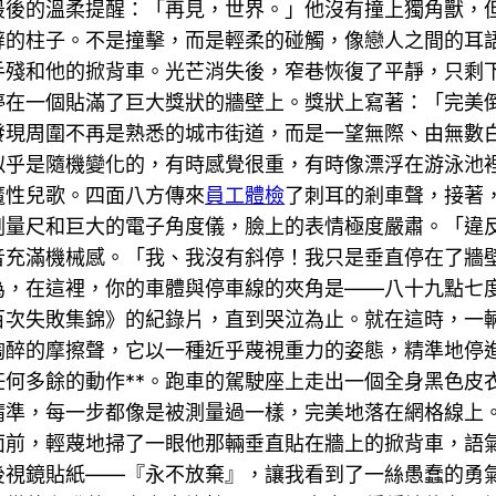
最後的溫柔提醒：「再見，世界。」他沒有撞上獨角獸，
蘚的柱子。不是撞擊，而是輕柔的碰觸，像戀人之間的耳
手殘和他的掀背車。光芒消失後，窄巷恢復了平靜，只剩
停在一個貼滿了巨大獎狀的牆壁上。獎狀上寫著：「完美
發現周圍不再是熟悉的城市街道，而是一望無際、由無數
似乎是隨機變化的，有時感覺很重，有時像漂浮在游泳池
魔性兒歌。四面八方傳來
員工體檢
了刺耳的剎車聲，接著
測量尺和巨大的電子角度儀，臉上的表情極度嚴肅。「違
音充滿機械感。「我、我沒有斜停！我只是垂直停在了牆
為，在這裡，你的車體與停車線的夾角是——八十九點七
百次失敗集錦》的紀錄片，直到哭泣為止。就在這時，一
陶醉的摩擦聲，它以一種近乎蔑視重力的姿態，精準地停
何多餘的動作**。跑車的駕駛座上走出一個全身黑色皮
精準，每一步都像是被測量過一樣，完美地落在網格線上
面前，輕蔑地掃了一眼他那輛垂直貼在牆上的掀背車，語
後視鏡貼紙——『永不放棄』，讓我看到了一絲愚蠢的勇