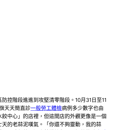
控階段進進到攻堅清零階段。10月31日至11
旗天天簡直診
一般勞工體檢
病例多少數字也由
水餃中心」的店裡，但這間店的外觀更像是一個
七天的老蒜泥嘆氣。「你還不夠靈動，我的蒜