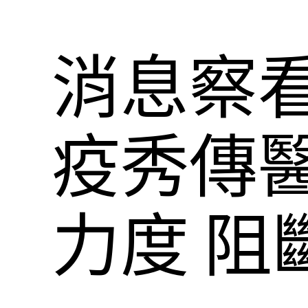
消息察
疫秀傳
力度 阻