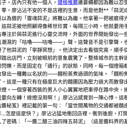
孩子。店內只有他一個人，
健檢推薦
連蒼蠅都因為難以忍
零。廖沾沾不安的不是店裡的生意，而是他對**「蒜泥
引以為傲的「靈魂蒜泥」將難以為繼。他拿著一把被磨得
這蒜泥被他照顧得像稀世珍寶，每隔三小時，他就要用手
沾專注於與蒜泥進行心靈交流時，外面的世界開始發出一
且潮濕的「咕嚕——咕嚕——」聲。這聲音不是引擎聲，
擾了他蒜泥的「寧靜冥想」。他決定出去看個究竟，順手
腳踏出店門，立刻被眼前的景象震驚了。整條城市的主幹
替閃爍，而是固定在「通行」的狀態，同時，每一個燈箱
散發出一種難以名狀的——麵粉蒸煮過頭的氣味。「麵粉
了，這是一種只有在極度巨大的麵團因為壓力過大而散發
綠燈。一個穿著西裝的男人小心翼翼地把車停在路中央，
我要向左轉！綠燈沒用啊！」廖沾沾感覺到一陣心悸。這
沾醬秘笈》裡記載的第一句：「當世間萬物的交通都被麵
年…怎麼這麼快？」廖沾沾猛地衝回店裡，衝到後廚，打
入了密碼：「一醬二醋三油四辣五蒜泥」（這是醬料界的