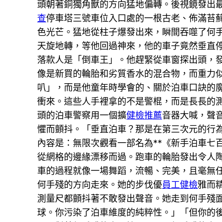
頭朝著銅獨角獸的方向猛地偏轉。後視鏡發出
查
停車塔三號車位入口處的一根古老、佈滿苔
色光芒。猛地從柱子爆發出來，瞬間吞噬了何
天旋地轉，等他回過神來，他的車子竟然垂直
落款人是「倒車王」。他趕緊從車窗探出頭，
像是新買的輪胎和劣質香水的混合物，而重力
叭」，而是他童年時學會的、關於泊車口訣的
衝來。這些人手裡拿的不是警棍，而是長長的
頭的泊車警察用一個擴
健檢推薦
音器大喊，聲
懼而顫抖。「垂直泊車？那是在第三次元的行
內容是：無限次觀看一部名為**《新手泊車七
從網格的邊緣漂移而過。跑車的輪胎發出令人
車的過程就像一場舞蹈，流暢、完美，且毫無任
何手殘的方向走來。她的步伐優
員工健檢
雅而
測量尺都顫抖著不敢發出聲音。她走到何手殘
球。你污染了泊車維度的純粹性。」「但你的