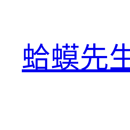
跳
至
主
要
內
蛤蟆先
容