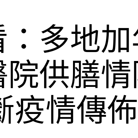
看：多地加
醫院供膳情
斷疫情傳