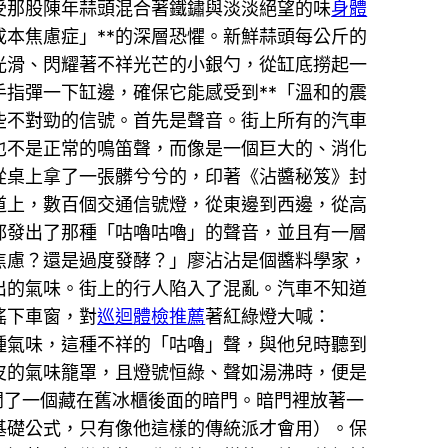
受那股陳年蒜頭混合著鐵鏽與淡淡絕望的味
身體
成本焦慮症」**的深層恐懼。新鮮蒜頭每公斤的
光滑、閃耀著不祥光芒的小銀勺，從缸底撈起一
指彈一下缸邊，確保它能感受到**「溫和的震
些不對勁的信號。首先是聲音。街上所有的汽車
也不是正常的鳴笛聲，而像是一個巨大的、消化
從桌上拿了一張髒兮兮的，印著《沾醬秘笈》封
道上，數百個交通信號燈，從東邊到西邊，從高
都發出了那種「咕嚕咕嚕」的聲音，並且有一層
焦慮？還是過度發酵？」廖沾沾是個醬料學家，
出的氣味。街上的行人陷入了混亂。汽車不知道
搖下車窗，對
巡迴體檢推薦
著紅綠燈大喊：
種氣味，這種不祥的「咕嚕」聲，與他兒時聽到
皮的氣味籠罩，且燈號恒綠、聲如湯沸時，便是
開了一個藏在舊冰櫃後面的暗門。暗門裡放著一
基礎公式，只有像他這樣的傳統派才會用）。保