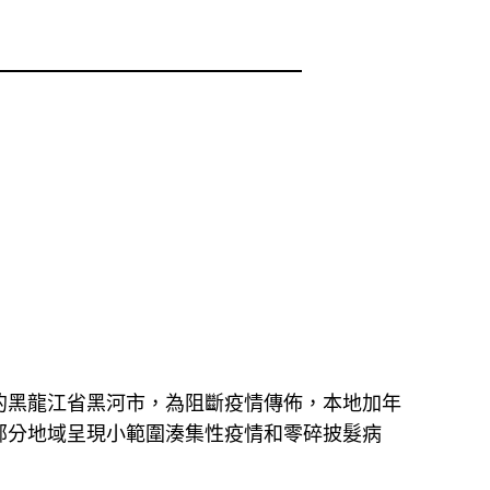
的黑龍江省黑河市，為阻斷疫情傳佈，本地加年
部分地域呈現小範圍湊集性疫情和零碎披髮病