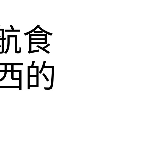
航食
西的