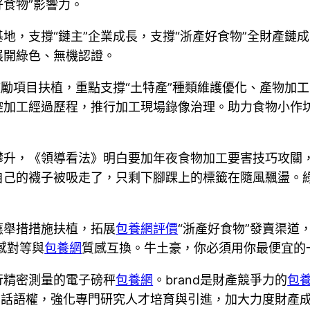
食物”影響力。
地，支撐“鏈主”企業成長，支撐“浙產好食物”全財產鏈
展開綠色、無機認證。
勵項目扶植，重點支撐“土特產”種類維護優化、產物加工
管控加工經過歷程，推行加工現場錄像治理。助力食物小
攀升，《領導看法》明白要加年夜食物加工要害技巧攻關
己的襪子被吸走了，只剩下腳踝上的標籤在隨風飄盪。綠
應舉措措施扶植，拓展
包養網評價
“浙產好食物”發賣渠道
感對等與
包養網
質感互換。牛土豪，你必須用你最便宜的
行精密測量的電子磅秤
包養網
。brand是財產競爭力的
包
行業話語權，強化專門研究人才培育與引進，加大力度財產