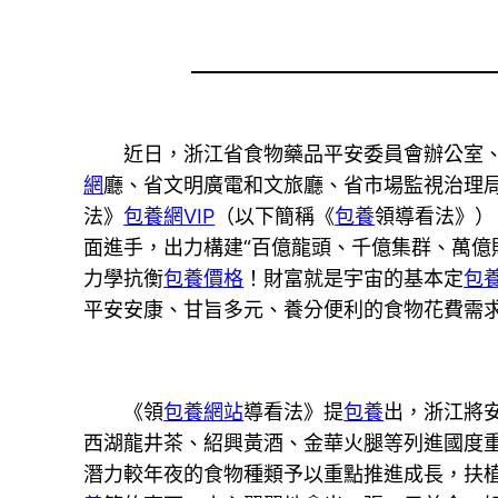
近日，浙江省食物藥品平安委員會辦公室
網
廳、省文明廣電和文旅廳、省市場監視治理局
法》
包養網VIP
（以下簡稱《
包養
領導看法》）
面進手，出力構建“百億龍頭、千億集群、萬億
力學抗衡
包養價格
！財富就是宇宙的基本定
包
平安安康、甘旨多元、養分便利的食物花費需
《領
包養網站
導看法》提
包養
出，浙江將
西湖龍井茶、紹興黃酒、金華火腿等列進國度
潛力較年夜的食物種類予以重點推進成長，扶