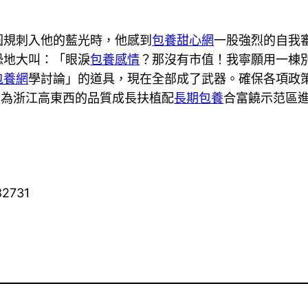
圓規刺入他的藍光時，他感到
包養甜心網
一股強烈的自我
恐地大叫：「眼淚
包養感情
？那沒有市值！我寧願用一棟
包養網
學討論」的道具，現在全部成了武器。確保各項政
，為浙江高東西的品質成長扶植配
長期包養
合富饒示范區進
82731