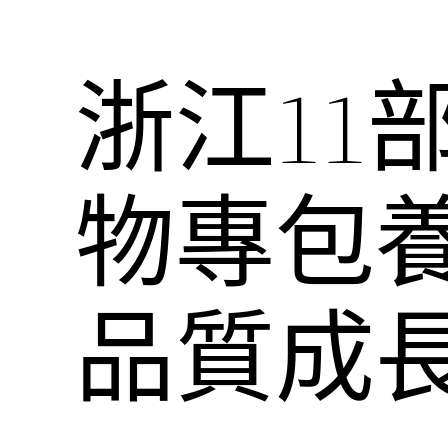
浙江11
物專包
品質成