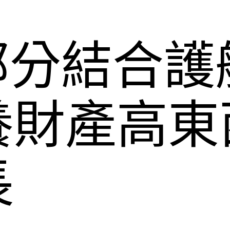
部分結合護
養財產高東
長