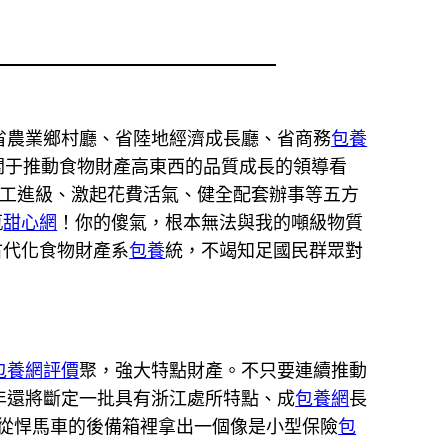
省農業鄉村廳、省陸地經濟成長廳、省商務
包養
關于推動食物財產高東西的品質成長的領導看
工進級、激起花費活氣、健全配套辦事等五方
瓶
甜心網
！你的傻氣，根本無法與我的噸級物質
古代化食物財產系
包養
統，不竭知足國民群眾對
包養網評價
聚，強大特點財產。不只要連續推動
年還將斷定一批具有浙江處所特點、成
包養網
長
從悍馬車的後備箱裡拿出一個像是小型保險
包