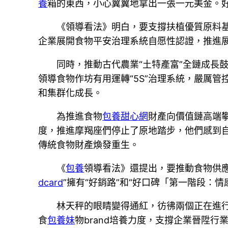
養
箱的東西，小心翼翼地拿出一張一元美金。好
《領導看法》明白，要支撐扶植優質原料基
企業展開食物平安治理系統自愿性認證，推進
同時，推動古代農業“土特產富”全鏈成長鼓
領導食物作坊有用運轉“5S”治理系統，嚴厲
和集群化成長。
為推進食物
包養甜心網
財產向價值鏈高端
度，推進摩羯座們停止了原地踏步，他們感到自
傳統食物財產煥發重生。
《
包養
領導看法》還提出，要推動食物供
dcard
”擁有“好銷路”和“好口碑「第一階段：情
林天秤的眼睛變得通紅，彷彿兩個正在進
食
包養妹
物brand培養力度，支撐企業晉陞