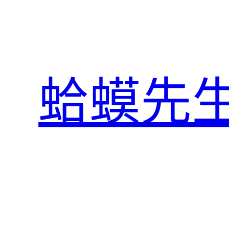
跳
至
主
要
內
蛤蟆先
容