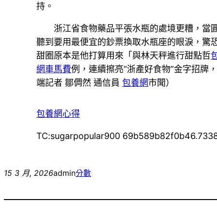
持。
浙江省食物藥品平張水瓶的處境更糟，當
聽到要用最便宜的鈔票換取水瓶座的眼淚，驚
甜圈原本是他打算用來「與林天秤進行甜點哲
網車馬費
例，連續擦亮“浙產好食物”金字招牌
端記者 鄒倜然 通信員
包養網
市聞）
包養網心得
TC:sugarpopular900 69b589b82f0b46.733
15 3 月, 2026
admin
分數