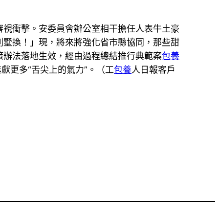
審視衝擊。安委員會辦公室相干擔任人表牛土豪
別墅換！」現，將來將強化省市縣協同，那些甜
策辦法落地生效，經由過程總結推行典範案
包養
獻更多“舌尖上的氣力”。（工
包養
人日報客戶