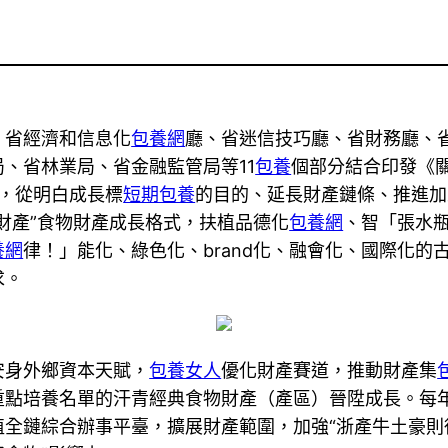
、省經濟和信息化
包養網
廳、省迷信技巧廳、省財務廳、
、省林業局、省金融監管局等11
包養
個部分結合印發《
，從明白成長標
短期包養
的目的、延長財產鏈條、推進加
財產”食物財產成長格式，扶植品德化
包養網
、智「張水
養網
律！」能化、綠色化、brand化、融會化、國際化的
求。
安身外鄉資本天賦，
包養女人
優化財產賽道，推動財產集
重點培養名單的汗青經典食物財產（產區）晉陞成長。每
植全鏈綜合辦事平臺，擴展財產範圍，加強“浙產牛土豪則