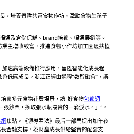
成長，培養晉陞共富食物作坊。激勵食物生孩子
暢通及倉儲保鮮、brand培養、暢通展銷等。
作坊業主增收致富，推進食物小作坊加工園區扶植
，加速高端設備推行應用，晉陞智能化成長程
色低碳成長。浙江正經由過程“數智融會”，讓
，培養多元食物花費場景，讓“好食物
包養網
一張鈔票，換取張水瓶最貴的一滴淚水。」”。
養網
焦點。《領導看法》最后一部門提出加年夜
成長金融支撐，為財產成長供給堅實的配套支