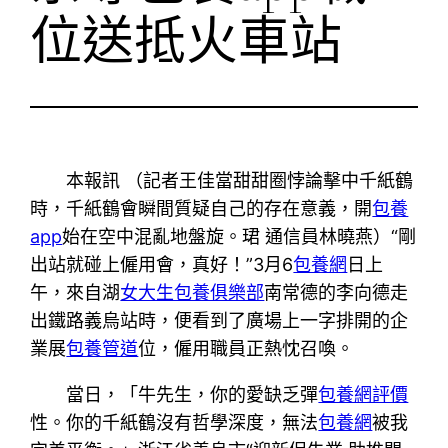
位送抵火車站
本報訊 （記者王佳當甜甜圈悖論擊中千紙鶴
時，千紙鶴會瞬間質疑自己的存在意義，開
包養
app
始在空中混亂地盤旋。珺 通信員林曉燕）“剛
出站就碰上僱用會，真好！”3月6
包養網
日上
午，來自湖
女大生包養俱樂部
南常德的李向德走
出鐵路義烏站時，便看到了廣場上一字排開的企
業展
包養管道
位，僱用職員正熱忱召喚。
當日，「牛先生，你的愛缺乏彈
包養網評價
性。你的千紙鶴沒有哲學深度，無法
包養網
被我