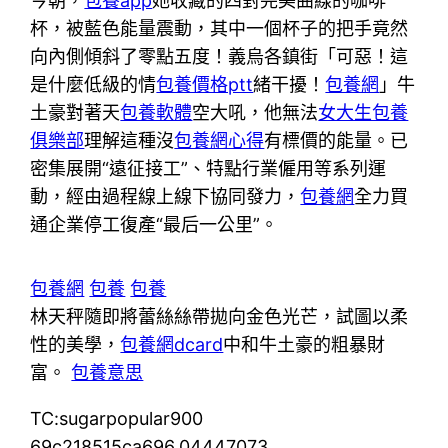
今朝，
包養app
她收藏的四對完美曲線的咖啡
杯，被藍色能量震動，其中一個杯子的把手竟然
向內側傾斜了零點五度！義烏各鎮街「可惡！這
是什麼低級的情
包養價格ptt
緒干擾！
包養網
」牛
土豪對著天
包養軟體
空大吼，他無法
女大生包養
俱樂部
理解這種沒
包養網心得
有標價的能量。已
密集展開“遠征接工”、特點行業僱用等系列運
動，經由過程線上線下協同發力，
包養網
全力買
通企業停工復產“最后一公里”。
包養網
包養
包養
林天秤隨即將蕾絲絲帶拋向金色光芒，試圖以柔
性的美學，
包養網dcard
中和牛土豪的粗暴財
富。
包養意思
TC:sugarpopular900
69c218515ca696.04447073