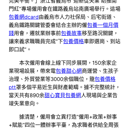
完美平衡。」浙江省義烏市“迎新促失業 助推開
門紅”專場僱用會在鐵路義烏站南廣場舉行。這場
包養網dcard
由義烏市人力社保局、后宅街道、
義烏鐵路關鍵管委會結合主辦的僱
包養一個月價
錢
用會，遷就業辦事前
包養故事
移至路況關鍵，
讓來義求職職員完成“下
包養價格
車即選崗、到站
即口試”。
本次僱用會線上線下同步展開，150余家企
業現場設展，帶來電
包養甜心網
商運營、生孩子
治理、外貿營業等3000余個職位，籠
包養價格
ptt
罩多個平易近生與財產範疇。據不完整統計，
當天共有890余
甜心寶貝包養網
人現場與企業告
竣失業意向。
據清楚，僱用會立異打造“僱用+政策+辦事
+賦能”四位一體辦事平臺，為求職者供給全周張