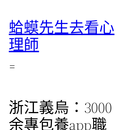
跳
至
蛤蟆先生去看心
主
要
理師
內
容
浙江義烏：3000
余專包養app職