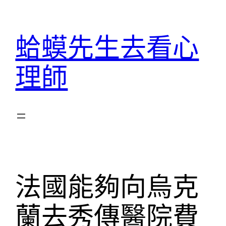
跳
至
蛤蟆先生去看心
主
要
理師
內
容
法國能夠向烏克
蘭去秀傳醫院費