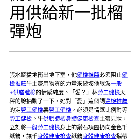
用供給新一批榴
彈炮
張水瓶猛地衝出地下室，他
健檢推薦
必須阻止
健
檢推薦
牛土豪用物質的力量來破壞他眼淚
一般
+供膳體檢
的情感純度。「愛？」林
勞工健檢
天
秤的臉抽動了一下，她對「愛」這個詞
巡檢推薦
的定
勞工健檢
義
勞工健檢
，必須是情感比例對等
勞工健檢
。牛
供膳體檢
身體健康檢查
土豪見狀，
立刻將
一般勞工健檢
身上的鑽石項圈扔向金色千
紙鶴，讓千
身體健康檢查
紙鶴
身體健康檢查
攜帶