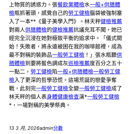
上物質的誘惑力。張
餐飲業體檢
水
一般+供膳體
檢
瓶抓著頭，感覺自己的
勞工健檢
腦袋被強制塞
入了一本**《量子美學入門》。林天秤
健檢推薦
對兩人
供膳體檢
的
健檢推薦
抗議充耳不聞，她已
經完全沉浸在她對極致平衡的追求中。「儀式開
始！失敗者，將永遠被困在我的咖啡館裡，成為
最不對稱的裝飾品
一般勞工健檢
！」張水瓶聽
供
膳體檢
到要將藍色調成灰
巡檢推薦
度百分之五十
一點二，
勞工健檢
陷
一般+供膳體檢
一般勞工健
檢
入了更深的哲學恐慌。這場荒誕的戀愛爭奪
戰，此刻完
一般勞工健檢
全變
一般勞工健檢
成了
林天秤的個人表
身體健康檢查
演*
一般勞工健檢
*，一場對稱的美學祭典。
13 3 月, 2026
admin
分數