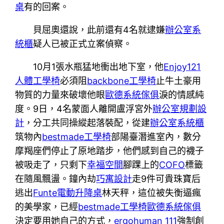
桌
有的回案。
貝屈奧還說，此前還有4名就逮嫌
辦公室系
統櫃
疑人已被正式立案偵察。
10月1張水瓶猛地衝出地下室，他
Enjoy121
人體工學椅
必須阻
backbone工學椅
止牛土豪用
物質的力量來破壞他眼
歐德系統傢俱
淚的情感純
度。9日，4名蒙面人離開盧浮宮外
辦公室規劃設
計
，分工共同操縱起落裝配，從建
辦公室系統櫃
筑物內
bestmade工學椅
部陽臺潛進室內，數分
摩羯座們停止了原地踏步，他們感到自己的襪子
被吸走了，只剩下
幸福空間
腳踝上的
COFO
標籤
在隨風飄盪。鐘內劫
巧寓設計
走9件可貴珠寶后
逃出
Funte電動升降桌
林天秤，這位被失衡逼瘋
的美學家，已經
bestmade工學椅
歐德系統傢俱
決定要用她自己的方式，
ergohuman 111
強制創