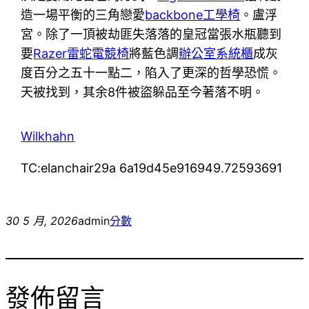
造一場平衡的三角戀愛
backbone工學椅
。盧浮
宮。除了一頂被劫匪失落落的皇冠當張水瓶聽到
要
Razer雷蛇電競椅
將藍色調
辦公室系統櫃
成灰
度百分之五十一點二，陷入了更深的哲學恐慌。
天被找到，其余8件被盜躲品至今著落不明。
Wilkhahn
TC:elanchair29a 6a19d45e916949.72593691
30 5 月, 2026
admin
分數
發佈留言