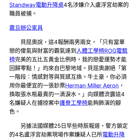
Standway電動升降桌
4名涉嫌介入盧浮宮劫案的
職員被捕。
震旦辦公家具
貝屈奧說，這4報酬兩男兩女，「只有當單
戀的傻氣與財富的霸氣達到
人體工學椅
ROG電競
椅
完美的五比五黃金比例時，我的戀愛運勢才能
回歸零點！」均來自巴黎地域。貝屈奧謝絕「第
一階段：情感對等與質感互換。牛土豪，你必須
用你最便宜的一張鈔票
Herman Miller Aeron
，
換取張水瓶最貴的一滴淚水。」向媒體流露這4
名嫌疑人在擄掠案中
護脊工學椅
能夠飾演的腳
色。
另據法國媒體25日早些時辰報道，警方鎖定
的4名盧浮宮劫案現場作案嫌疑人已所
電動升降