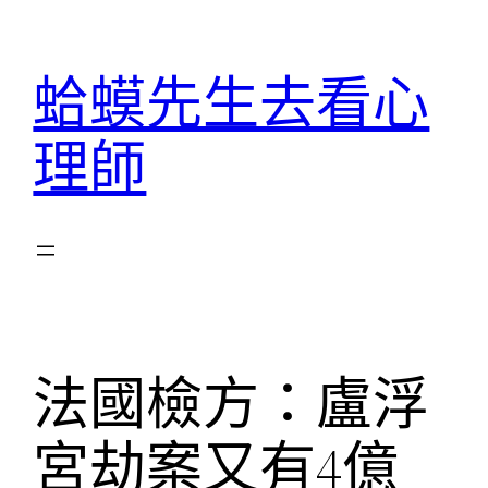
跳
至
蛤蟆先生去看心
主
要
理師
內
容
法國檢方：盧浮
宮劫案又有4億