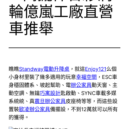
輪億嵐工廠直營
車推舉
瞧瞧
Standway電動升降桌
，就這
Enjoy121
么個
小身材里裝了幾多適用的玩意
幸福空間
，ESC車
身穩固體系、坡起幫助、電
辦公家具
動天窗、主
動空調、無鑰
巧寓設計
匙啟動、SYNC車載多媒
系統統、真
震旦辦公家具
皮座椅等等，而這些設
置裝
歐凌辦公家具
備擺設，不到12萬就可以所有
的獲得。