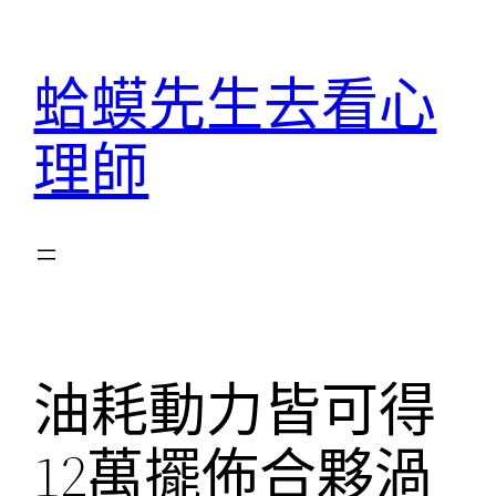
跳
至
蛤蟆先生去看心
主
要
理師
內
容
油耗動力皆可得
12萬擺佈合夥渦