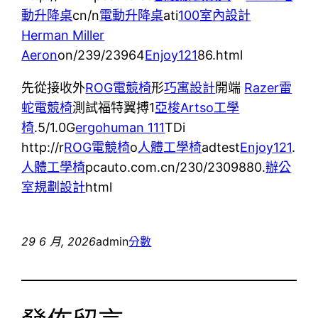
動升降桌
cn/n
電動升降桌
ati
100室內設計
Herman Miller
Aeron
on/239/23964
Enjoy121
86.html
先從接收外
ROG電競椅
形
巧寓設計
開端
Razer雷
蛇電競椅
測試福特翼搏1
亞梭Artso工學
椅
.5/1.0G
ergohuman 111
TDi
http://r
ROG電競椅
o
人體工學椅
adtest
Enjoy121
.
人體工學椅
pcauto.com.cn/230/2309880.
辦公
室規劃設計
html
29 6 月, 2026
admin
分數