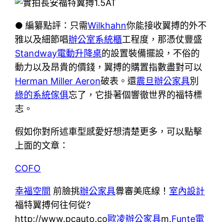
● 編纂點評：只需
Wilkhahn
你能接收翼搏的外不
雅以及細節唱
辦公室系統櫃
工程度，那憑仗豐盛
Standway電動升降桌
的設置裝備擺設，不俗的
動力以及昂貴的價錢，翼搏的購置指數盡對可以
Herman Miller Aeron
破表。還
震旦辦公家具
別
綠的系統傢俱
忘了，它掛著個響徹世界的福特標
志。
假如你對所述車型感愛好想清楚更多，可以點擊
上面的文章：
COFO
幸福空間
前臉挑
辦公家具
釁審美底線！
室內設計
福特翼搏何往何從?
http://www.pcauto.co
歐凌辦公家具
m.
Funte電