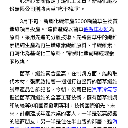
心連心集團做足了煤化工文章，新鄉化纖股
份無限公司則將菌草“吃干榨凈”。
3月下旬，新鄉化纖年產5000噸菌草生物質
纖維項目投產。“這條產線以菌草
德系車材料
為
原料，采用先進的分離技術。先將菌草中的纖維
素提純生產為再生纖維素纖維原料、半纖維素，
再轉化為基礎化工原料。”新鄉化纖副總經理張
家啟說。
菌草，纖維素含量高，在制漿方面，能夠取
代木材。張家啟指著一捆捆打包整齊的菌草纖維
試車產品告訴記者，今朝，公司已把
汽車冷氣芯
握從菌草到纖維的全套工藝技術，擁有菌草制漿
和紡絲等6項國家發明專利，技術國際領先。未
來，計劃建成年產六桌的客人，一半是裴奕認識
的經商朋友，另一半是住在半山腰的鄰居。雖
汽