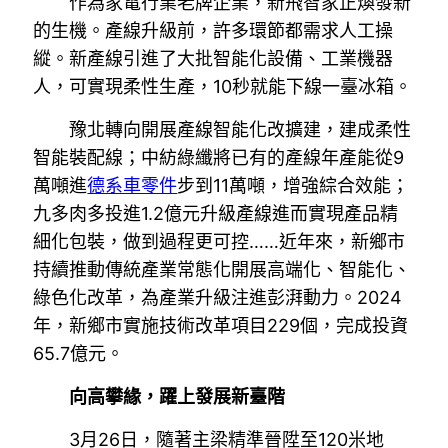
作為家電行業老牌企業，新飛智家正煥發新
的生機。產線升級前，許多環節都需求人工操
縱。新產線引進了大批智能化設備、工業機器
人，可實現柔性生產，10秒就能下線一臺冰箱。
豫北轉向開展產線智能化改擴建，建成柔性
智能裝配線；中紡綠纖將已有的產線年產能從9
萬噸進
德系車零件
步到11萬噸，增強綜合效能；
九多肉多投進1.2億元升級產線進而實現產品精
細化包裝，做到過程更可控……近年來，新鄉市
持續推動傳統產業常態化開展高端化、智能化、
綠色化改革，為產業升級注進彭湃動力。2024
年，新鄉市實施技術改革項目229個，完成投資
65.7億元。
向高攀緣，躍上發展新臺階
3月26日，隨著主梁精準晉陞至120米地