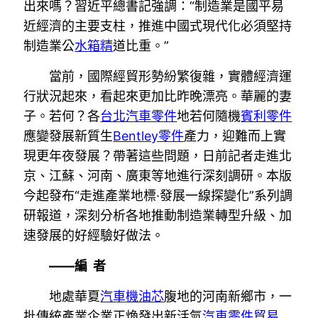
出來嗎？習近平總書記強調：“制造業是國平易
近經濟的主要支柱，推進中國式現代化必須堅持
制造業公
水箱精
道比重。”
當前，國際經貿形勢紛繁復雜，實體經濟運
行狀況起來，看起來更加比昨晚漂亮。華麗的妻
子。若何？各
台北汽車零件
地若何隨機
賓利零件
應變發展新質生
Bentley零件
產力，迎難而上實
現更年夜發展？帶著這些問題，日前記者走進北
京、江蘇、河南、廣東等地進行深刻調研。本版
今起發布“走進產業地標·發展一線探變化”系列調
研報道，深刻分析各地推動制造業轉型升級、加
速發展的好經驗好做法。
——編 者
地處華夏
汽車機油芯
腹地的河南新鄉市，一
批傳統產業企業正煥發出新活氣
汽車零件貿易