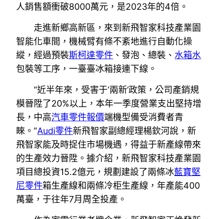
人銷售額衝破8000萬元，是2023年的4倍。
走進新鄉高新區，來到新飛智家科技產業園
智能化車間，機械臂有條不紊地進行自動化操
縱，經過預裝
斯柯達零件
、發泡、總裝、
水箱水
包裝等工序，一臺臺冰箱接連下線。
“近半年來，受害于‘兩新’政策，公司產銷規
模晉陞了20%以上，本年一季度營業支出堅持增
長，中高
汽車零件報價
端機型備受消費者青
睞。”
Audi零件
新飛智家副總經理楊欽河說，新
飛智家能及時捉住市場機遇，得益于新產線帶來
的生產效力晉陞。據介紹，新飛智家科技產業園
項目總投資15.2億元，規劃建設了兩條冰
藍寶堅
尼零件
箱生產線和兩條冷柜生產線，年產能400
萬臺，于往年7月周全投產。