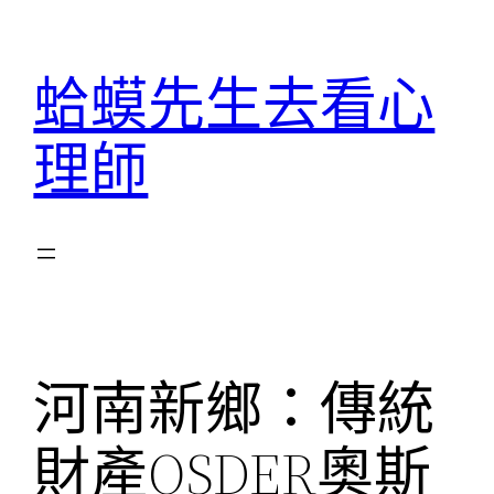
跳
至
蛤蟆先生去看心
主
要
理師
內
容
河南新鄉：傳統
財產OSDER奧斯