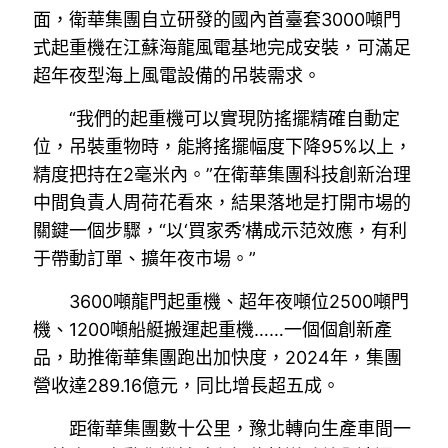
面，衛華集團自立研發的國內首臺套3000噸門
式起重機在江蘇海龍風電基地完成安裝，可滿足
超年夜型海上風電設備的吊裝需求。
“我們的起重機可以實現防搖擺精確自動定
位，吊裝重物時，能將搖擺幅度下降95%以上，
精度把持在2毫米內。”在衛華集團科技創新治理
中間負責人周荷花看來，結果落地是打開市場的
關鍵一個步驟，“以‘買家秀’構成示范效應，有利
于帶動訂單、擴年夜市場。”
3600噸龍門起重機、超年夜噸位2500噸門
機、1200噸船艇搬運起重機……一個個創新產
品，助推衛華集團跑出加快度，2024年，集團
營收達289.16億元，同比增長超五成。
距衛華集團數十公里，豫北轉向生產車間一