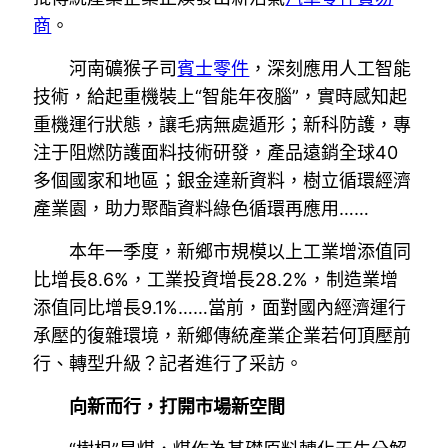
商
。
河南礦猴子司
賓士零件
，深刻應用人工智能
技術，給起重機裝上“智能年夜腦”，實時感知起
重機運行狀態，讓毛病無處遁形；新科防護，專
注于阻燃防護面料技術研發，產品遠銷全球40
多個國家和地區；銀金達新資料，樹立循環經濟
產業園，助力聚酯資料綠色循環再應用……
本年一季度，新鄉市規模以上工業增添值同
比增長8.6%，工業投資增長28.2%，制造業增
添值同比增長9.1%……當前，面對國內經濟運行
承壓的復雜環境，新鄉傳統產業企業若何頂壓前
行、轉型升級？記者進行了采訪。
向新而行，打開市場新空間