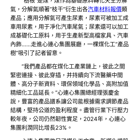
“樹根”是煤，煤作為基礎原料轉化天生分解
氣，分解氣順著“枝干”衍生出各
汽車材料報價
類
產品；應用分解氣可產生尿素，尿素可被加工成
車用尿素，用于凈化汽車尾氣；尿素還可以加工
成基礎化工原料，用于生產新型高檔家具、汽車
內飾……走進心連心集團展廳，一棵煤化工“產品
樹”吸引了記者留意。
“我們產品都在煤化工產業鏈上，彼此之間
緊密連接、彼此穿插，并持續向下流醫藥中間
體、高分子新資料、環保領域化學品、高附加值
精細化工品延長。”心連心集團總經理張慶金
說，豐富的產品譜系讓公司能根據需求調節產品
結構，堅持公道的盈利程度。盡管行業下行壓力
較年夜，公司仍然韌性實足，2024年，心連心
集團利潤同比增長23%。