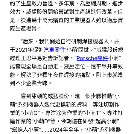
約了生產效力晉陞。多年前，為壓縮周期、進步
效力，威猛股份開始嘗試對生產線進行改革。但
是，投進幾十萬元購買的工業機器人難以適應實
際生產場景。
“后來，我們開始自行研制焊接機器人，并
于2021年促進
汽車零件
‘小萌’問世。”威猛股份總
經理王思平易近告訴記者，“
Porsche零件
小萌”
能實現全場景自動走、液壓定位、恒平舉升等效
能，解決了非標年夜件焊接的痛點，剛上市就遭
到不少企業青睞。
嘗到甜頭的威猛股份，進一個步驟推動“小
萌”系列機器人迭代更換新的資料：專注切割作
業的“小萌Q”、專注涂裝作業的“小萌T”、專注打
磨作業的“小萌D”等，今朝還在研發“超高小萌”
“蜘蛛人小萌”……2024年全年，“小萌”系列機器