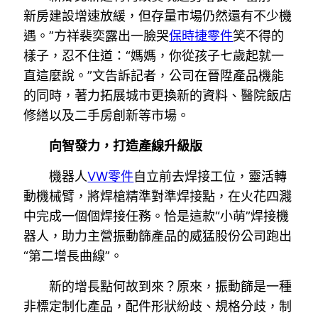
新房建設增速放緩，但存量市場仍然還有不少機
遇。”方祥裴奕露出一臉哭
保時捷零件
笑不得的
樣子，忍不住道：“媽媽，你從孩子七歲起就一
直這麼說。”文告訴記者，公司在晉陞產品機能
的同時，著力拓展城市更換新的資料、醫院飯店
修繕以及二手房創新等市場。
向智發力，打造產線升級版
機器人
VW零件
自立前去焊接工位，靈活轉
動機械臂，將焊槍精準對準焊接點，在火花四濺
中完成一個個焊接任務。恰是這款“小萌”焊接機
器人，助力主營振動篩產品的威猛股份公司跑出
“第二增長曲線”。
新的增長點何故到來？原來，振動篩是一種
非標定制化產品，配件形狀紛歧、規格分歧，制