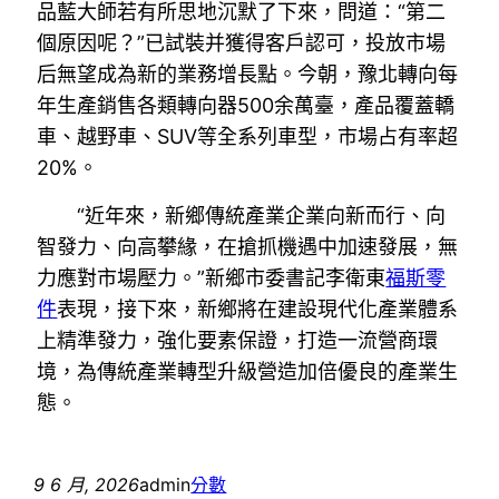
品藍大師若有所思地沉默了下來，問道：“第二
個原因呢？”已試裝并獲得客戶認可，投放市場
后無望成為新的業務增長點。今朝，豫北轉向每
年生產銷售各類轉向器500余萬臺，產品覆蓋轎
車、越野車、SUV等全系列車型，市場占有率超
20%。
“近年來，新鄉傳統產業企業向新而行、向
智發力、向高攀緣，在搶抓機遇中加速發展，無
力應對市場壓力。”新鄉市委書記李衛東
福斯零
件
表現，接下來，新鄉將在建設現代化產業體系
上精準發力，強化要素保證，打造一流營商環
境，為傳統產業轉型升級營造加倍優良的產業生
態。
9 6 月, 2026
admin
分數