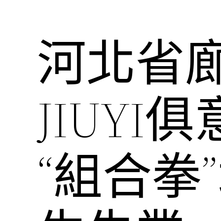
河北省
JIUY
“組合拳