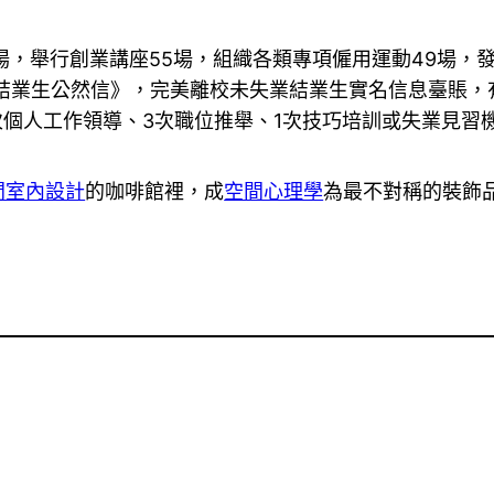
場，舉行創業講座55場，組織各類專項僱用運動49場，發
校結業生公然信》，完美離校未失業結業生實名信息臺賬，有針
次個人工作領導、3次職位推舉、1次技巧培訓或失業見習
間室內設計
的咖啡館裡，成
空間心理學
為最不對稱的裝飾