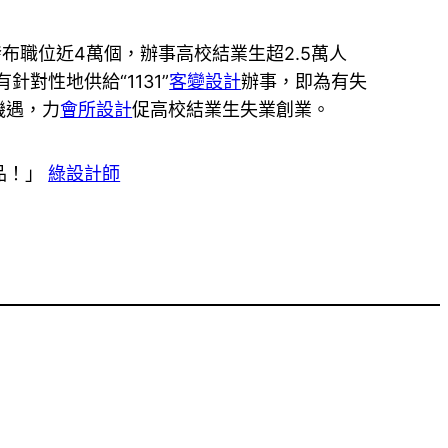
布職位近4萬個，辦事高校結業生超2.5萬人
對性地供給“1131”
客變設計
辦事，即為有失
機遇，力
會所設計
促高校結業生失業創業。
品！」
綠設計師