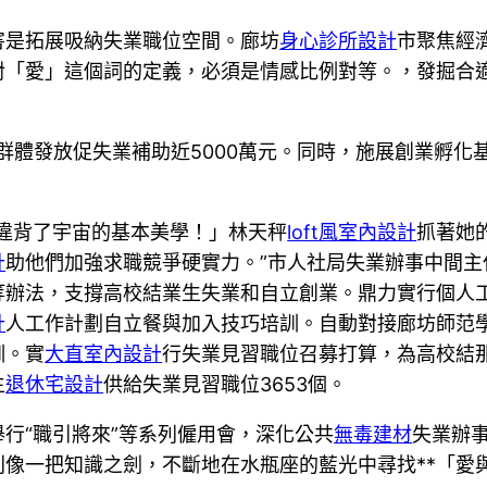
害是拓展吸納失業職位空間。廊坊
身心診所設計
市聚焦經
對「愛」這個詞的定義，必須是情感比例對等。，發掘合
年群體發放促失業補助近5000萬元。同時，施展創業孵化
違背了宇宙的基本美學！」林天秤
loft風室內設計
抓著她
計
助他們加強求職競爭硬實力。”市人社局失業辦事中間
等辦法，支撐高校結業生失業和自立創業。鼎力實行個人
計
人工作計劃自立餐與加入技巧培訓。自動對接廊坊師范
訓。實
大直室內設計
行失業見習職位召募打算，為高校結
生
退休宅設計
供給失業見習職位3653個。
行“職引將來”等系列僱用會，深化公共
無毒建材
失業辦
像一把知識之劍，不斷地在水瓶座的藍光中尋找**「愛