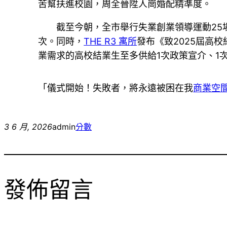
苦幫扶進校園，周全晉陞人崗婚配精準度。
截至今朝，全市舉行失業創業領導運動25
次。同時，
THE R3 寓所
發布《致2025屆高
業需求的高校結業生至多供給1次政策宣介、1
「儀式開始！失敗者，將永遠被困在我
商業空
3 6 月, 2026
admin
分數
發佈留言