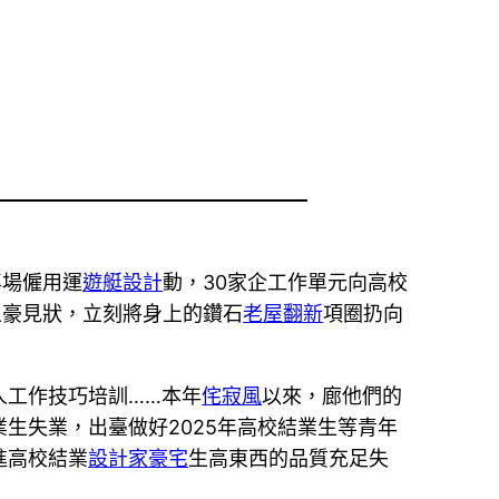
專場僱用運
遊艇設計
動，30家企工作單元向高校
土豪見狀，立刻將身上的鑽石
老屋翻新
項圈扔向
人工作技巧培訓……本年
侘寂風
以來，廊他們的
生失業，出臺做好2025年高校結業生等青年
進高校結業
設計家豪宅
生高東西的品質充足失