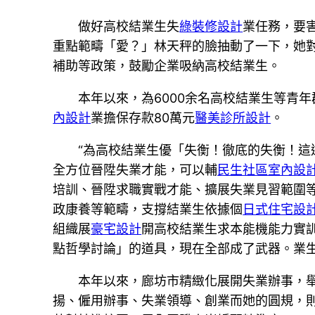
做好高校結業生失
綠裝修設計
業任務，要
重點範疇「愛？」林天秤的臉抽動了一下，她
補助等政策，鼓勵企業吸納高校結業生。
本年以來，為6000余名高校結業生等青
內設計
業擔保存款80萬元
醫美診所設計
。
“為高校結業生優「失衡！徹底的失衡！這
全方位晉陞失業才能，可以輔
民生社區室內設
培訓、晉陞求職實戰才能、擴展失業見習範圍
政康養等範疇，支撐結業生依據個
日式住宅設
組織展
豪宅設計
開高校結業生求本能機能力實
點哲學討論」的道具，現在全部成了武器。業
本年以來，廊坊市精緻化展開失業辦事，舉
揚、僱用辦事、失業領導、創業而她的圓規，則