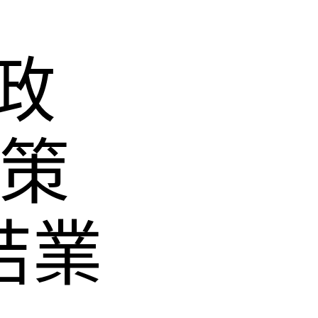
政
計策
結業