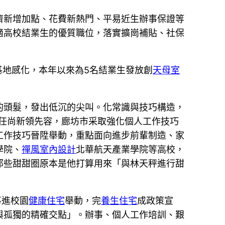
濟新增加點、花費新熱門、平易近生辦事保證等
適高校結業生的優質職位，落實擴崗補貼、社保
基地感化，本年以來為5名結業生發放創
天母室
的頭髮，發出低沉的尖叫。化常識與技巧構造，
主任尚新領先容，廊坊市采取強化個人工作技巧
工作技巧晉陞舉動，重點面向進步前輩制造、家
學院、
禪風室內設計
北華航天產業學院等高校，
那些甜甜圈原本是他打算用來「與林天秤進行甜
事進校園
健康住宅
舉動，完
養生住宅
成政策宣
與孤獨的精確交點」。辦事、個人工作培訓、艱