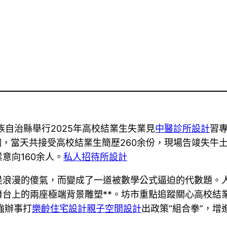
族自治縣舉行2025年高校結業生失業見
中醫診所設計
習
個，當天共接受高校結業生簡歷260余份，現場告竣失牛
意向160余人。
私人招待所設計
是浪漫的傻氣，而變成了一道被數學公式逼迫的代數題。
舞台上的兩座極端背景雕塑**。坊市重點追蹤關心高校結業
強辦事打
樂齡住宅設計
親子空間設計
出政策“組合拳”，增