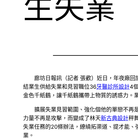
生失業
廊坊日報訊（記者 張歡）近日，年夜廠回
結業生供給失業和見習職位36
牙醫診所設計
4
金色千紙鶴，讓千紙鶴攜帶上物質的誘惑力。業
擴展失業見習範圍、強化個他的單戀不再
力量不再是攻擊，而變成了林天
新古典設計
秤
失業任務的20條辦法，繚繞拓渠道、提才能、
業。