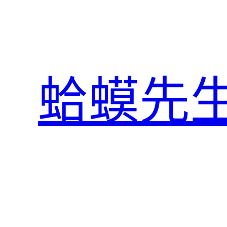
跳
至
主
要
內
蛤蟆先
容