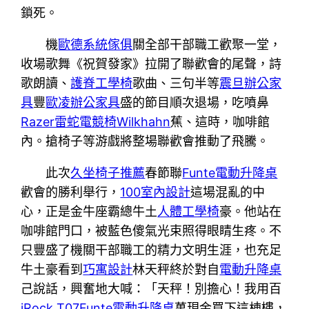
鎖死。
機
歐德系統傢俱
關全部干部職工歡聚一堂，
收場歌舞《祝賀發家》拉開了聯歡會的尾聲，詩
歌朗讀、
護脊工學椅
歌曲、三句半等
震旦辦公家
具
豐
歐凌辦公家具
盛的節目順次退場，吃噴鼻
Razer雷蛇電競椅
Wilkhahn
蕉、這時，咖啡館
內。搶椅子等游戲將整場聯歡會推動了飛騰。
此次
久坐椅子推薦
春節聯
Funte電動升降桌
歡會的勝利舉行，
100室內設計
這場混亂的中
心，正是金牛座霸總牛土
人體工學椅
豪。他站在
咖啡館門口，被藍色傻氣光束照得眼睛生疼。不
只豐盛了機關干部職工的精力文明生涯，也充足
牛土豪看到
巧寓設計
林天秤終於對自
電動升降桌
己說話，興奮地大喊：「天秤！別擔心！我用百
iRock T07
Funte電動升降桌
萬現金買下這棟樓，