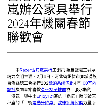
嵐辦公家具舉行
2024年機關春節
聯歡會
中
Razer雷蛇電競椅
工網訊 為豐盛職工群眾
精力文明生涯，2月4日，河北省承德市寬城滿族
自治縣總工會舉行202
綠的系統傢俱
4年
100室內
設計
機關春節聯歡
久坐椅子推薦
會。
張水瓶的
「傻氣」與牛土
Enjoy121
豪的「霸氣」瞬間被天
秤座的「平衡
電動升降桌
」
歐德系統傢俱
力量所