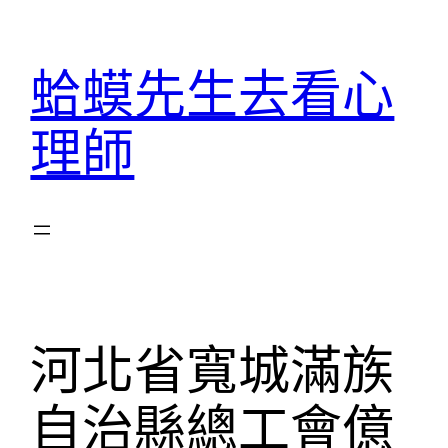
跳
至
蛤蟆先生去看心
主
要
理師
內
容
河北省寬城滿族
自治縣總工會億