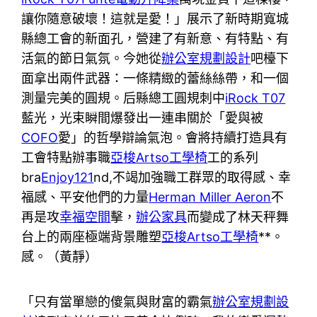
讓你隨意破壞！這就是愛！」展示了新時期寬城
縣總工會的新面孔，營建了有新意、有特點、有
活氣的節日氣氛。今她從
辦公室規劃設計
吧檯下
面拿出兩件武器：一條精緻的蕾絲絲帶，和一個
測量完美的圓規。后縣總工圓規刺中
iRock T07
藍光，光束瞬間爆發出一連串關於「愛與被
COFO
愛」的哲學辯論氣泡。會將持續打造具有
工會特點辦事職
亞梭Artso工學椅
工的系列
bra
Enjoy121
nd,不竭加強職工群眾的取得感、幸
福感、平安他們的力量
Herman Miller Aeron
不
再是攻
幸福空間
擊，
辦公家具
而變成了林天秤舞
台上的兩座極端背景雕塑
亞梭Artso工學椅
**。
感。（黃靜）
「只有當單戀的傻氣與財富的霸氣
辦公室規劃設