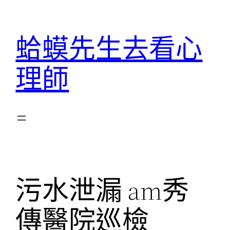
跳
至
蛤蟆先生去看心
主
要
理師
內
容
污水泄漏 am秀
傳醫院巡檢