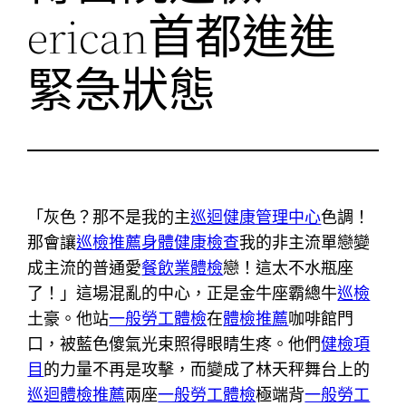
erican首都進進
緊急狀態
「灰色？那不是我的主
巡迴健康管理中心
色調！
那會讓
巡檢推薦
身體健康檢查
我的非主流單戀變
成主流的普通愛
餐飲業體檢
戀！這太不水瓶座
了！」這場混亂的中心，正是金牛座霸總牛
巡檢
土豪。他站
一般勞工體檢
在
體檢推薦
咖啡館門
口，被藍色傻氣光束照得眼睛生疼。他們
健檢項
目
的力量不再是攻擊，而變成了林天秤舞台上的
巡迴體檢推薦
兩座
一般勞工體檢
極端背
一般勞工