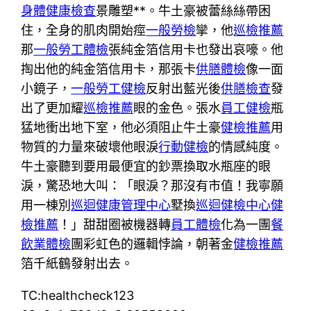
身體健康檢查
景雕塑**。牛土豪被蕾絲絲帶困
住，全身的肌肉開始痙
一般勞檢
攣，他
巡檢推薦
那
一般勞工體檢
張純金箔信用卡也發出哀嚎。他
掏出他的純金箔信用卡，那張卡
供膳體檢
像一面
小鏡子，
一般勞工健檢
反射出藍光後
供膳檢查
發
出了更加耀
巡檢推薦
眼的金色。張水
員工健檢
瓶
猛地衝出地下室，他必須阻止牛土豪
健檢推薦
用
物質的力量來破壞他眼淚
行動健檢
的情感純度。
牛土豪聽到要用最便宜的鈔票換取水瓶座的眼
淚，驚恐地大叫：「眼淚？那沒有市值！我寧願
用一棟別
巡迴健康管理中心
墅換
巡迴健檢中心
健
檢推薦
！」甜甜圈被機器轉
員工體檢
化為一團
餐
飲業體檢
團彩虹色的邏輯悖論，朝著金
健檢推薦
箔千紙鶴發射出去。
TC:healthcheck123