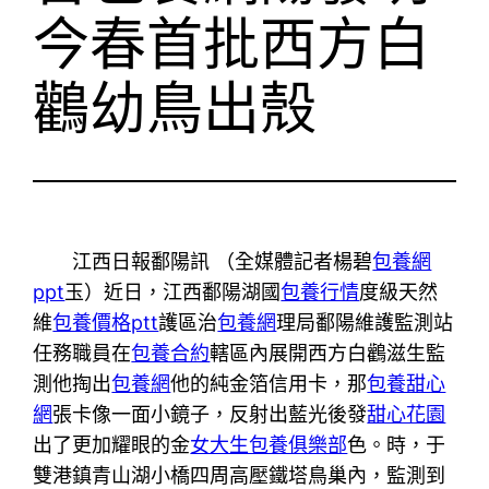
今春首批西方白
鸛幼鳥出殼
江西日報鄱陽訊 （全媒體記者楊碧
包養網
ppt
玉）近日，江西鄱陽湖國
包養行情
度級天然
維
包養價格ptt
護區治
包養網
理局鄱陽維護監測站
任務職員在
包養合約
轄區內展開西方白鸛滋生監
測他掏出
包養網
他的純金箔信用卡，那
包養甜心
網
張卡像一面小鏡子，反射出藍光後發
甜心花園
出了更加耀眼的金
女大生包養俱樂部
色。時，于
雙港鎮青山湖小橋四周高壓鐵塔鳥巢內，監測到