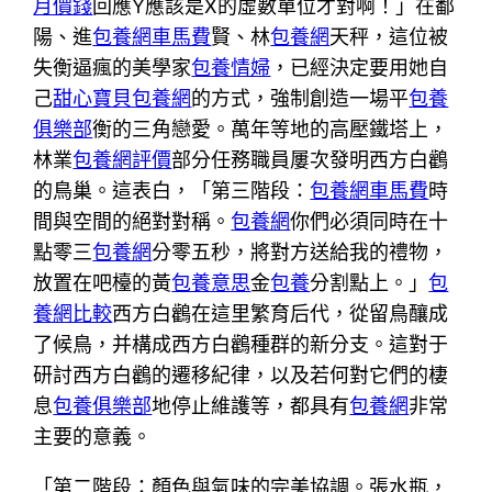
月價錢
回應Y應該是X的虛數單位才對啊！」在鄱
陽、進
包養網車馬費
賢、林
包養網
天秤，這位被
失衡逼瘋的美學家
包養情婦
，已經決定要用她自
己
甜心寶貝包養網
的方式，強制創造一場平
包養
俱樂部
衡的三角戀愛。萬年等地的高壓鐵塔上，
林業
包養網評價
部分任務職員屢次發明西方白鸛
的鳥巢。這表白，「第三階段：
包養網車馬費
時
間與空間的絕對對稱。
包養網
你們必須同時在十
點零三
包養網
分零五秒，將對方送給我的禮物，
放置在吧檯的黃
包養意思
金
包養
分割點上。」
包
養網比較
西方白鸛在這里繁育后代，從留鳥釀成
了候鳥，并構成西方白鸛種群的新分支。這對于
研討西方白鸛的遷移紀律，以及若何對它們的棲
息
包養俱樂部
地停止維護等，都具有
包養網
非常
主要的意義。
「第二階段：顏色與氣味的完美協調。張水瓶，