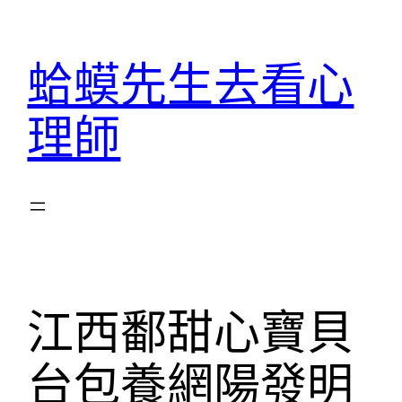
跳
至
蛤蟆先生去看心
主
要
理師
內
容
江西鄱甜心寶貝
台包養網陽發明