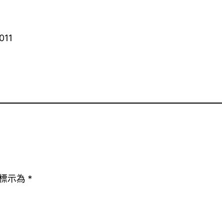
011
標示為
*