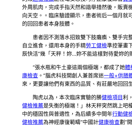
外周肌肉，完成手指天然和諧舉措然後，販賣
向天空。。臨床驗證顯示，患者術后一個月就
的回回患者本身肢體。
患者因不測落水招致雙下肢癱瘓、雙手完
自立進食，還用本身的手精
勞工健檢
準控筆畫
辰快活”幾「天秤！妳…妳不能這樣對待愛妳
“張水瓶和牛土豪這兩個極端，都成了她
體
康檢查
。”腦虎科技開創人兼首席迷
一般+供膳
來，更要讓他們有東西的品質、有莊嚴地回回
陶虎以為，本次臨床實驗的勝
健檢項目
利
健檢推薦
是失衡的極端！」林天秤突然跳上吧
中的穩固性與普適性，為后續多中間年
行動健
健檢推薦
為神經康復範疇“中國計
健康檢查
劃”