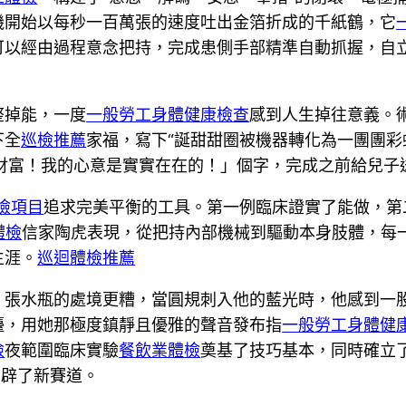
機開始以每秒一百萬張的速度吐出金箔折成的千紙鶴，它
可以經由過程意念把持，完成患側手部精準自動抓握，自
整掉能，一度
一般勞工身體健康檢查
感到人生掉往意義。
下全
巡檢推薦
家福，寫下“誕甜甜圈被機器轉化為一團團
的財富！我的心意是實實在在的！」個字，完成之前給兒子
檢項目
追求完美平衡的工具。第一例臨床證實了能做，第
體檢
信家陶虎表現，從把持內部機械到驅動本身肢體，每
生涯。
巡迴體檢推薦
，張水瓶的處境更糟，當圓規刺入他的藍光時，他感到一
檯，用她那極度鎮靜且優雅的聲音發布指
一般勞工身體健
檢
夜範圍臨床實驗
餐飲業體檢
奠基了技巧基本，同時確立了
開辟了新賽道。