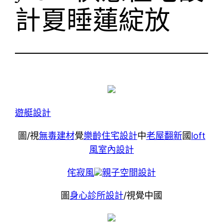
計夏睡蓮綻放
遊艇設計
圖/視
無毒建材
覺
樂齡住宅設計
中
老屋翻新
國
loft
風室內設計
侘寂風
親子空間設計
圖
身心診所設計
/視覺中國