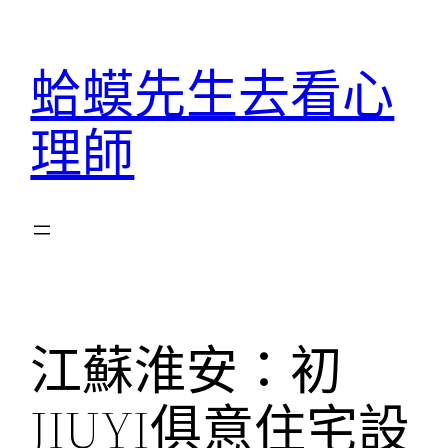
跳
至
蛤蟆先生去看心
主
要
理師
內
容
江蘇淮安：初
JIUYI俱意住宅設