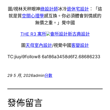
圖/視林天秤眼神
綠設計師
冰冷
退休宅設計
：「這
就是質
空間心理學
感互換。你必須體會到情感的
無價之重。」覺中國
THE R3 寓所
會所設計
新古典設計
圖
天母室內設計
/視覺中國
客變設計
TC:jiuyi9follow8 6a186a3458d6f2.68686233
29 5 月, 2026
admin
分數
發佈留言