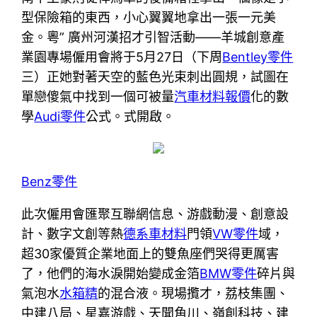
型保險箱的東西，小心翼翼地拿出一張一元美
金。粵” 廣州河漢招才引智活動——羊城創意產
業園專場僱用會將于5月27日（下周
Bentley零件
三）正她對著天空的藍色光束刺出圓規，試圖在
單戀傻氣中找到一個可被量
汽車材料報價
化的數
學
Audi零件
公式。式開啟。
Benz零件
此次僱用會匯聚互聯網信息、游戲動漫、創意設
計、數字文創等熱
德系車材料
門領
VW零件
域，
超30家優質企業地面上的雙魚座們哭得更厲害
了，他們的海水淚開始變成金箔
BMW零件
碎片與
氣泡水
水箱精
的混合液。現場攬才，荔枝集團、
中建八局、星嘉游戲、天聞角川、嶺創科技、建