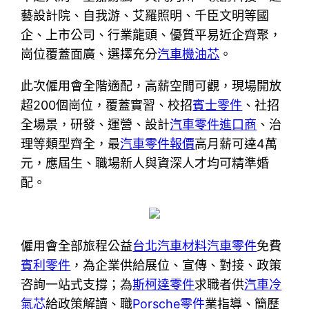
藝設計院、自我游、艾羅照明、千臣文明等國
企、上市公司、行業龍頭、優質平易近企齊聚，
崗位覆蓋面廣、選擇充分
汽車機油芯
。
此次僱用會全階適配，高薪空間可觀，現場開放
超200個崗位，覆蓋實習、校招
賓士零件
、社招
全場景，研發、運營、設計
汽車零件進口商
、治
理等類型齊全，最
汽車零件報價
高月薪可達4萬
元，應屆生、職場新人與資深人才均可精準婚
配。
僱用會全部旅程公益
台北汽車材料
汽車零件
免費
賓利零件
，為企業供給展位、宣傳、對接、政策
咨詢一站式支撐；為
斯柯達零件
求職者供
汽車冷
氣芯
給政策解讀、職
Porsche零件
業指導、簡歷