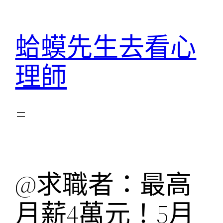
跳
至
蛤蟆先生去看心
主
要
理師
內
容
@求職者：最高
月薪4萬元！5月