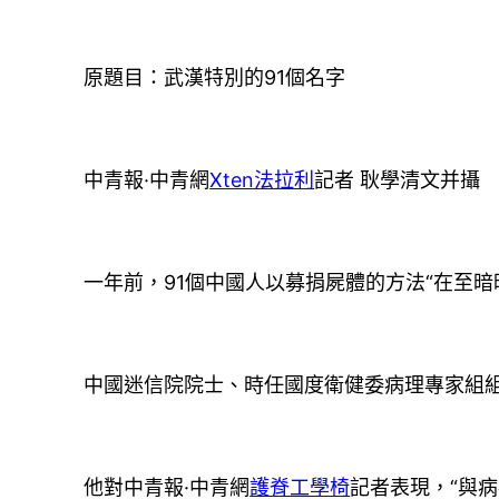
原題目：武漢特別的91個名字
中青報·中青網
Xten法拉利
記者 耿學清文并攝
一年前，91個中國人以募捐屍體的方法“在至
中國迷信院院士、時任國度衛健委病理專家組
他對中青報·中青網
護脊工學椅
記者表現，“與