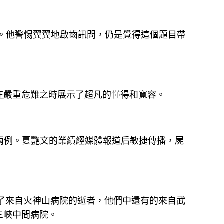
師。他警惕翼翼地啟齒訊問，仍是覺得這個題目帶
在嚴重危難之時展示了超凡的懂得和寬容。
兩例。夏艷文的業績經媒體報道后敏捷傳播，屍
除了來自火神山病院的逝者，他們中還有的來自武
三峽中間病院。