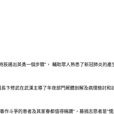
暗時辰邁出英勇一個步驟”， 輔助眾人熟悉了新冠肺炎的
組長卞修武在武漢主導了年夜部門屍體剖解及病理檢討和
病毒作斗爭的患者及其家眷都值得稱讚”，募捐志愿者是“懦