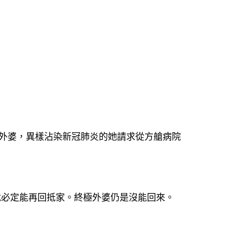
料外婆，異樣沾染新冠肺炎的她請求從方艙病院
就必定能再回抵家。終極外婆仍是沒能回來。