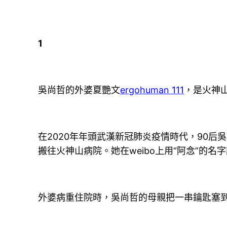
1
吳尚哲的外婆夏艷文
ergohuman 111
，是火神
在2020年年頭武漢新冠肺炎疫情時代，90
搬往火神山病院。她在weibo上用“阿念”的
外婆病重住院時，吳尚哲的母親把一串鑰匙塞