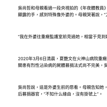
吳尚哲和母親看過一段央視拍的《年夜體教員
顯露的手，感到特殊像外婆的。母親哭著說，“
“我在外婆往重癥監護室前見過她，相當于見到
2020年3月6日清晨，夏艷文在火神山病院
關患有烈性沾染病的屍體募捐法式尚不完美，吳
吳尚哲說，這是外婆生前的愿看。母親告知她
后募捐器官，“不知什么緣由，沒有掛號上”。