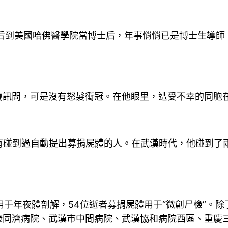
業后到美國哈佛醫學院當博士后，年事悄悄已是博士生導
復訊問，可是沒有怒髮衝冠。在他眼里，遭受不幸的同胞
有碰到過自動提出募捐屍體的人。在武漢時代，他碰到了
用于年夜體剖解，54位逝者募捐屍體用于“微創尸檢”。
康同濟病院、武漢市中間病院、武漢協和病院西區、重慶