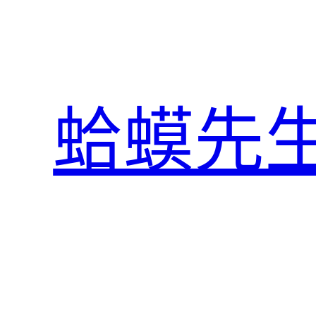
跳
至
主
要
內
蛤蟆先
容