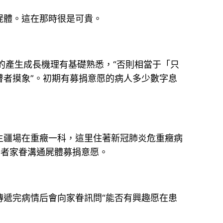
屍體。這在那時很是可貴。
的產生成長機理有基礎熟悉，“否則相當于「只
瞽者摸象”。初期有募捐意愿的病人多少數字息
主疆場在重癥一科，這里住著新冠肺炎危重癥病
患者家眷溝通屍體募捐意愿。
遞完病情后會向家眷訊問“能否有興趣愿在患