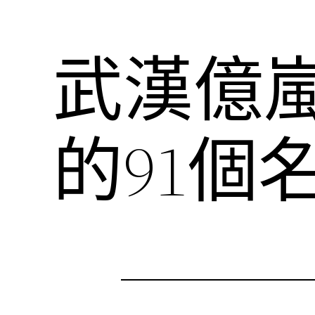
武漢億
的91個