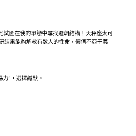
她試圖在我的單戀中尋找邏輯結構！天秤座太可
研結果能夠解救有數人的性命，價值不亞于義
暴力”，選擇緘默。