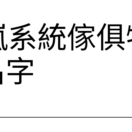
嵐系統傢俱
名字