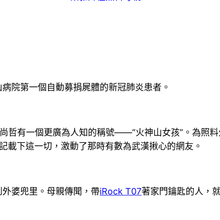
山病院第一個自動募捐屍體的新冠肺炎患者。
后吳尚哲有一個更廣為人知的稱號——“火神山女孩”。為照
名字記載下這一切，激動了那時有數為武漢揪心的網友。
到外婆兜里。母親傳聞，帶
iRock T07
著家門鑰匙的人，