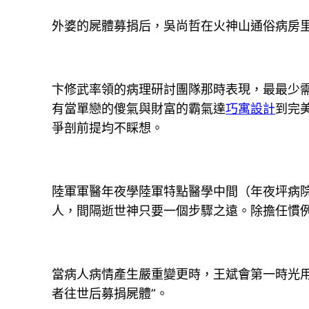
外婆的屍體募捐后，吳尚哲在火神山通俗病房
卞修武率領的病理研討團隊那時表現，最最少需
有當單戀的傻氣與財富的霸氣達
巧寓設計
到完
爭剖前提均不睬想。
陸軍軍醫年夜學陸軍特點醫學中間（年夜坪病
人，間隔逝世神只要一個步驟之遠。除擔任慣
當病人病情產生嚴重變更時，王斌會第一時光
者往世后募捐屍體”。