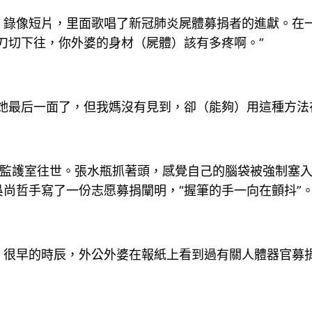
》錄像短片，里面歌唱了新冠肺炎屍體募捐者的進獻。在
刀切下往，你外婆的身材（屍體）該有多疼啊。”
她最后一面了，但我媽沒有見到，卻（能夠）用這種方法
重癥監護室往世。張水瓶抓著頭，感覺自己的腦袋被強制塞
尚哲手寫了一份志愿募捐闡明，“握筆的手一向在顫抖”
，很早的時辰，外公外婆在報紙上看到過有關人體器官募