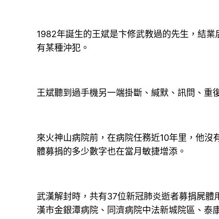
1982年誕生的王斌是卞修武教過的先生，結
有某種沖犯。
王斌聽到過手機另一端掛斷、緘默、訊問、重
來火神山病院前，在病院任務近10年里，他沒
體募捐的多少數字也在當月敏捷增添。
武漢解封時，共有37位新冠肺炎逝者募捐屍體
漢市金銀潭病院、同濟病院中法新城院區、泰