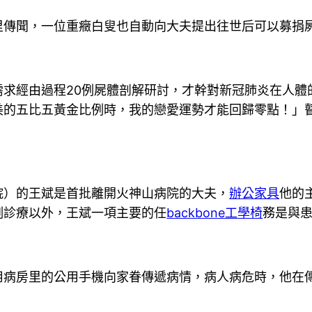
里傳聞，一位重癥白叟也自動向大夫提出往世后可以募捐
求經由過程20例屍體剖解研討，才幹對新冠肺炎在人體
美的五比五黃金比例時，我的戀愛運勢才能回歸零點！」
院）的王斌是首批離開火神山病院的大夫，
辦公家具
他的
例診療以外，王斌一項主要的任
backbone工學椅
務是與
用病房里的公用手機向家眷傳遞病情，病人病危時，他在傳