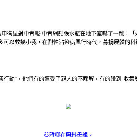
長申衛星對中青報·中青網記張水瓶在地下室嚇了一跳：「
最多可以救幾小我，在烈性沾染病風行時代，募捐屍體的科
漢行動”，他們有的遭受了親人的不睬解，有的碰到“收集
蔡雅卿在照料母親。