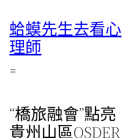
跳
至
蛤蟆先生去看心
主
要
理師
內
容
“橋旅融會”點亮
貴州山區OSDER