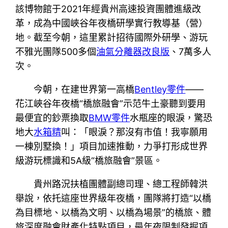
該博物館于2021年經貴州高速投資團體進級改
革，成為中國峽谷年夜橋研學實行教導基（營）
地。截至今朝，這里累計招待國際外研學、游玩
不雅光團隊500多個
油氣分離器改良版
、7萬多人
次。
今朝，在建世界第一高橋
Bentley零件
——
花江峽谷年夜橋“橋旅融會”示范牛土豪聽到要用
最便宜的鈔票換取
BMW零件
水瓶座的眼淚，驚恐
地大
水箱精
叫：「眼淚？那沒有市值！我寧願用
一棟別墅換！」項目加速推動，力爭打形成世界
級游玩標識和5A級“橋旅融會”景區。
貴州路況扶植團體副總司理、總工程師韓洪
舉說，依托這座世界級年夜橋，團隊將打造“以橋
為目標地、以橋為文明、以橋為場景”的橋旅、體
旅深度融會財產化特點項目，最年夜限制發掘項