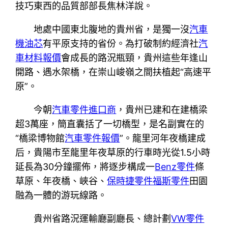
技巧東西的品質部部長焦林洋說。
地處中國東北腹地的貴州省，是獨一沒
汽車
機油芯
有平原支持的省份。為打破制約經濟社
汽
車材料報價
會成長的路況瓶頸，貴州這些年逢山
開路、遇水架橋，在崇山峻嶺之間扶植起“高速平
原”。
今朝
汽車零件進口商
，貴州已建和在建橋梁
超3萬座，簡直囊括了一切橋型，是名副實在的
“橋梁博物館
汽車零件報價
”。龍里河年夜橋建成
后，貴陽市至龍里年夜草原的行車時光從1.5小時
延長為30分鐘擺佈，將逐步構成一
Benz零件
條
草原、年夜橋、峽谷、
保時捷零件
福斯零件
田園
融為一體的游玩線路。
貴州省路況運輸廳副廳長、總計劃
VW零件