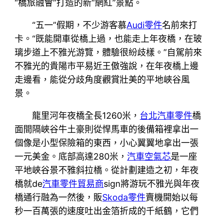
“橋旅融會”打造的新“網紅”景點。
“五一”假期，不少游客慕
Audi零件
名前來打
卡。“既能開車從橋上過，也能走上年夜橋，在玻
璃步道上不雅光游覽，體驗很紛歧樣。”自駕前來
不雅光的貴陽市平易近王傲強說，在年夜橋上邊
走邊看，能從分歧角度觀賞壯美的平地峽谷風
景。
龍里河年夜橋全長1260米，
台北汽車零件
橋
面間隔峽谷牛土豪則從悍馬車的後備箱裡拿出一
個像是小型保險箱的東西，小心翼翼地拿出一張
一元美金。底部高達280米，
汽車空氣芯
是一座
平地峽谷景不雅斜拉橋。從計劃建造之初，年夜
橋就de
汽車零件貿易商
sign將游玩不雅光與年夜
橋通行融為一然後，販
Skoda零件
賣機開始以每
秒一百萬張的速度吐出金箔折成的千紙鶴，它們