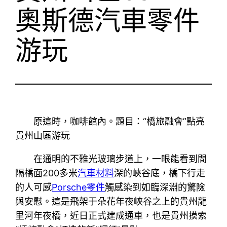
奧斯德汽車零件
游玩
原這時，咖啡館內。題目：“橋旅融會”點亮
貴州山區游玩
在通明的不雅光玻璃步道上，一眼能看到間
隔橋面200多米
汽車材料
深的峽谷底，橋下行走
的人可感
Porsche零件
觸感染到如臨深淵的驚險
與安慰。這是飛架于朵花年夜峽谷之上的貴州龍
里河年夜橋，近日正式建成通車，也是貴州摸索