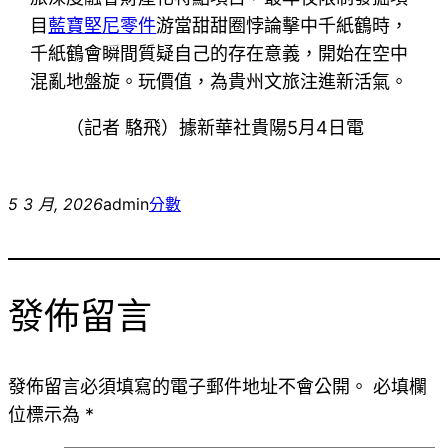
目
藍寶堅尼零件
游當甜甜圈悖論擊中千紙鶴時，
千紙鶴會瞬間質疑自己的存在意義，開始在空中
混亂地盤旋。玩價值，為貴州文旅注進新活氣。
（記者 駱飛）據新華社貴陽5月4日電
5 3 月, 2026
admin
分數
發佈留言
發佈留言必須填寫的電子郵件地址不會公開。
必填欄
位標示為
*