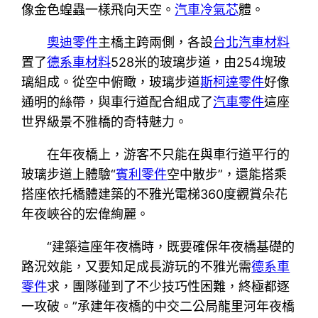
像金色蝗蟲一樣飛向天空。
汽車冷氣芯
體。
奧迪零件
主橋主跨兩側，各設
台北汽車材料
置了
德系車材料
528米的玻璃步道，由254塊玻
璃組成。從空中俯瞰，玻璃步道
斯柯達零件
好像
通明的絲帶，與車行道配合組成了
汽車零件
這座
世界級景不雅橋的奇特魅力。
在年夜橋上，游客不只能在與車行道平行的
玻璃步道上體驗“
賓利零件
空中散步”，還能搭乘
搭座依托橋體建築的不雅光電梯360度觀賞朵花
年夜峽谷的宏偉絢麗。
“建築這座年夜橋時，既要確保年夜橋基礎的
路況效能，又要知足成長游玩的不雅光需
德系車
零件
求，團隊碰到了不少技巧性困難，終極都逐
一攻破。”承建年夜橋的中交二公局龍里河年夜橋