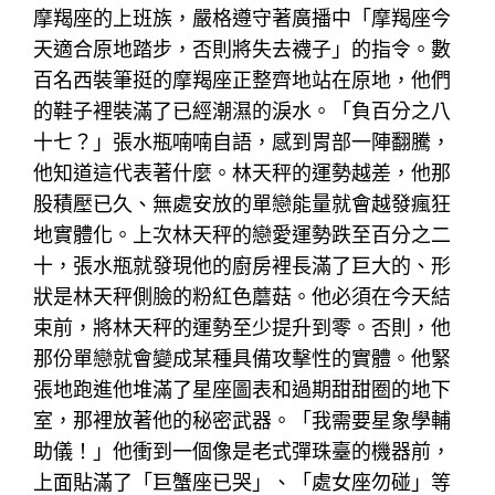
摩羯座的上班族，嚴格遵守著廣播中「摩羯座今
天適合原地踏步，否則將失去襪子」的指令。數
百名西裝筆挺的摩羯座正整齊地站在原地，他們
的鞋子裡裝滿了已經潮濕的淚水。「負百分之八
十七？」張水瓶喃喃自語，感到胃部一陣翻騰，
他知道這代表著什麼。林天秤的運勢越差，他那
股積壓已久、無處安放的單戀能量就會越發瘋狂
地實體化。上次林天秤的戀愛運勢跌至百分之二
十，張水瓶就發現他的廚房裡長滿了巨大的、形
狀是林天秤側臉的粉紅色蘑菇。他必須在今天結
束前，將林天秤的運勢至少提升到零。否則，他
那份單戀就會變成某種具備攻擊性的實體。他緊
張地跑進他堆滿了星座圖表和過期甜甜圈的地下
室，那裡放著他的秘密武器。「我需要星象學輔
助儀！」他衝到一個像是老式彈珠臺的機器前，
上面貼滿了「巨蟹座已哭」、「處女座勿碰」等