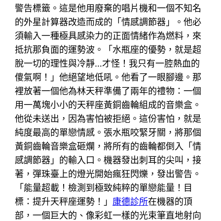
警告標籤。這是他用廢棄的唱片機和一個不知名
的外星計算器改造而成的「情感調節器」。他必
須輸入一種極具感染力的正面情緒作為燃料，來
抵抗那負面的運勢波。「水瓶座的優勢，就是超
脫一切的理性與冷靜…才怪！我只有一腔熱血的
傻氣啊！」他絕望地低吼。他看了一眼腳邊。那
裡放著一個他為林天秤準備了兩年的禮物：一個
用一萬塊小小的天秤座黃銅齒輪組成的音樂盒。
他從未送出，因為害怕被拒絕。這份害怕，就是
純度最高的單戀情感。張水瓶咬緊牙關，將那個
黃銅齒輪音樂盒砸爛，將所有的齒輪都倒入「情
感調節器」的輸入口。機器發出刺耳的尖叫，接
著，彈珠臺上的燈光開始瘋狂閃爍，發出警告。
「能量超載！檢測到極致純粹的單戀能量！目
標：提升天秤座運勢！」
康德診所
在機器的頂
部，一個巨大的、像彩虹一樣的光束筆直地射向