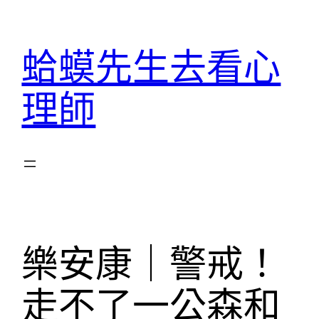
跳
至
蛤蟆先生去看心
主
要
理師
內
容
樂安康｜警戒！
走不了一公森和