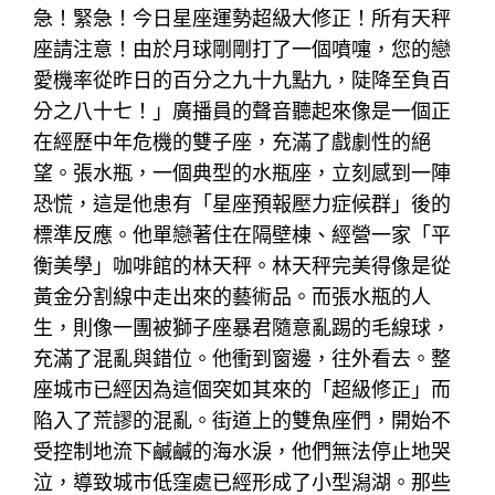
急！緊急！今日星座運勢超級大修正！所有天秤
座請注意！由於月球剛剛打了一個噴嚏，您的戀
愛機率從昨日的百分之九十九點九，陡降至負百
分之八十七！」廣播員的聲音聽起來像是一個正
在經歷中年危機的雙子座，充滿了戲劇性的絕
望。張水瓶，一個典型的水瓶座，立刻感到一陣
恐慌，這是他患有「星座預報壓力症候群」後的
標準反應。他單戀著住在隔壁棟、經營一家「平
衡美學」咖啡館的林天秤。林天秤完美得像是從
黃金分割線中走出來的藝術品。而張水瓶的人
生，則像一團被獅子座暴君隨意亂踢的毛線球，
充滿了混亂與錯位。他衝到窗邊，往外看去。整
座城市已經因為這個突如其來的「超級修正」而
陷入了荒謬的混亂。街道上的雙魚座們，開始不
受控制地流下鹹鹹的海水淚，他們無法停止地哭
泣，導致城市低窪處已經形成了小型潟湖。那些