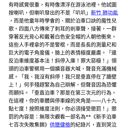
有時感覺很重，有時像漂浮在游泳池裡。他試圖
按喇叭，但喇叭發出的不是「叭叭」
新竹 肺功能
，而是他童年時學會的、關於泊車口訣的魔性兒
歌。四面八方傳來了刺耳的剎車聲，接著，一群
穿著反光背心和戴著白色安全帽的人朝他衝來。
這些人手裡拿的不是警棍，而是長長的測量尺和
巨大的電子角度儀，臉上的表情極度嚴肅。「違
反泊車維度基本法！斜停入庫！罪大惡極！」領
頭的泊車警察用一個擴音器大喊，聲音充滿機械
感。「我、我沒有斜停！我只是垂直停在了牆壁
上！」何手殘趕緊為自己辯解，但聲音因為恐懼
而顫抖。「垂直泊車？那是在第三次元的行為，
在這裡，你的車體與停車線的夾角是——八十九
點七度！按照維度法則，你必須接受懲罰！」懲
罰的內容是：無限次觀看一部名為**《新手泊車
七百次失敗集錦》
供膳健檢
的紀錄片，直到哭泣