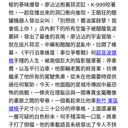
郁的蔘味爆發。廖沾沾抱著蒜泥缸、K-999咬著
他，一起從撞出來的洞口衝向後院。王醋狂的醋
罐機器人發出尖叫：「別想逃！醬油黨餘孽！我
會追上你！」店內剩下的所有空盤子被醋酸氣波
震碎，發出了最後的哀鳴。廖沾沾的宇宙冒險，
就在這片蒜泥、中藥和醋酸的混亂中，拉開了帷
幕。《平行泊車維度：車位爭奪戰》何
超音波健
檢
手殘的人生，被兩個巨大的陰影籠罩著：停車
費，以及平行泊車。他那輛老舊的掀背車，彷彿
繼承了他所有的駕駛焦慮，從未在他需要時提供
過任何幫助。今天，他面臨的是城市傳說中最恐
怖的挑戰，一條夾在理髮店與一間專賣金屬雕像
的畫廊之間的窄巷。一個看起來比他車
新竹 東區
健檢
子尺寸小上三十公分的停車格，上面還灑著
一層可疑的白色粉末。何手殘深吸一口氣。將車
子打了倒檔。他的車載語音系統發出了令人不快