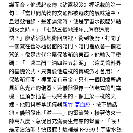
謀而合。他想起家傳《沾醬秘笈》裡記載的第一
句：「當世間萬物的交通都被麵皮的氣味籠罩，
且燈號恒綠、聲如湯沸時，便是宇宙水餃臨界點
到來之時。」「七點五個地球年…怎麼這麼
快？」廖沾沾猛地衝回店裡，衝到後廚，打開了
一個藏在舊冰櫃後面的暗門。暗門裡放著一個老
舊的、像是古代金屬保險箱的東西。他輸入了密
碼：「一醬二醋三油四辣五蒜泥」（這是醬料界
的基礎公式，只有像他這樣的傳統派才會用）。
保險箱打開，裡面沒有黃金，只有一個閃爍著詭
異紅色光芒的儀器。這儀器很像一個老式的對講
機，但頂部插著一根彎曲的、像韭菜一樣的天
線。他顫抖著拿起儀器
新竹 高血壓
，按下通話
鈕。儀器發出「滋——」的電流聲，接著傳來一
陣高八度、急促且充滿養生焦慮的聲音。「喂！
是廖沾沾嗎！快接聽！這裡是 K-999！宇宙水餃