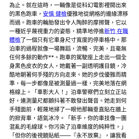
為止。就在這時，一輛像是從科幻電影裡開出來
的黑色跑車，
安慎 健檢
優雅地從網格的邊緣漂移
而過。跑車的輪胎發出令人陶醉的摩擦聲，它以
一種近乎蔑視重力的姿態，精準地停進
新竹 在職
體檢
了一個只有它車身尺寸寬度的停車格中。那
泊車的過程就像一場舞蹈，流暢、完美，且毫無
任何多餘的動作**。跑車的駕駛座上走出一個全
身黑色皮衣的女人，她戴著一副透明護目鏡，冷
酷地朝著何手殘的方向走來。她的步伐優雅而精
準，每一步都像是被測量過一樣，完美地落在網
格線上。「車影大人！」泊車警察們立刻立正站
好，連測量尺都顫抖著不敢發出聲音。她走到何
手殘面前，輕蔑地掃了一眼他那輛垂直貼在牆上
的掀背車，語氣冰冷。「新手，你的車技像一團
混亂的毛線球。你污染了泊車維度的純粹性。」
「但你的後視鏡貼紙——『永不放棄』，讓我看