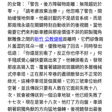
的女聲：「警告，後方障礙物距離：無限趨近於
零。」「請考慮放棄治療。」他忽略了警告，開
始緩慢地倒車。他最討厭的不是語音系統，而是
那兩塊永遠在關鍵時刻自動收折的後視鏡。當他
需要它們來判斷車體與那座價值不菲的銅製獨角
獸雕像之間的
新竹 公教健檢
距離時，它們卻像兩
片羞澀的耳朵一樣，優雅地縮了回去。同時發出
低語：「你還是別看了，反正你也停不好。」何
手殘感覺心臟快要跳出來了。他轉頭看去，發現
那座高聳入雲、覆蓋著鏽跡斑斑鐵網的多層機械
式停車塔，正在那片窄巷的盡頭散發出不正常的
綠光。這棟停車塔是個異類，它的三號車位始終
空著，並且傳說只要有人敢在它面前失敗十八
次，就會被傳送到一個泊車地獄。他已經失敗了
十七次。現在是第十八次。他打了方向盤，車頭
朝著銅獨角獸的方向猛地偏轉。後視鏡發出最後