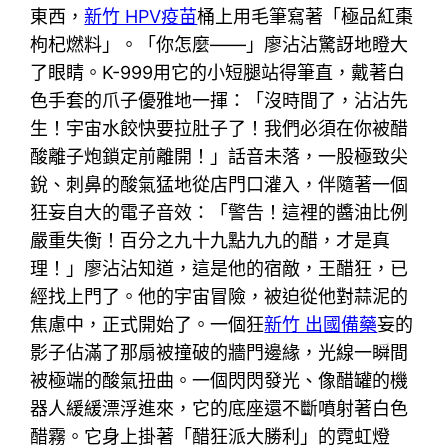
東西，
新竹 HPV疫苗
桶上用毛筆寫著「極品紅棗
枸杞燃料」。「你怎麼——」廖沾沾驚訝地瞪大
了眼睛。K-999用它的小短腿站得筆直，戴著白
色手套的爪子優雅地一揮：「沒時間了，沾沾先
生！宇宙水餃快要拉肚子了！我們必須在你被醋
酸離子炮鎖定前離開！」話音未落，一股極致尖
銳、刺鼻的酸氣猛地從店門口灌入，伴隨著一個
狂妄自大的電子音效：「警告！這裡的醬油比例
嚴重失衡！百分之九十九點九九的醋，才是真
理！」廖沾沾知道，這是他的宿敵，王醋狂，已
經找上門了。他的宇宙冒險，被迫從他對蒜泥的
焦慮中，正式開始了。一個狂
新竹 出國備藥
妄的
影子佔滿了那扇被撞破的牆門邊緣，光線一瞬間
被極端的酸氣扭曲。一個閃閃發光、像醋罐的機
器人緩緩漂浮進來，它的底座還不斷噴射著白色
醋霧。它身上掛著「醋狂派大勝利」的霓虹燈