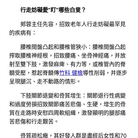
行走妨礙愛“盯”哪些白叟？
郟蓉主任先容，招致老年人行走妨礙最罕見
的疾病有：
腰椎間盤凸起和腰椎管狹小：腰椎間盤凸起
搾取腰椎神經根，招致腰痛、坐骨神經痛，并放
射至雙下肢，激發麻痺、有力等，或椎管內的脊
髓受壓，惹起脊髓傳
竹科 健檢
導性削弱，并逐步
呈現腿沉、走不動路的情形。
下肢關節退變和骨質增生：關節退行性病變
和過度勞損招致關節痛苦悲傷、生硬，增生的骨
質在走路時安慰四周軟組織，激發顯明的腿部痛
苦悲傷和行走艱苦。
骨質疏松癥，其好發人群是盡經后女性和70