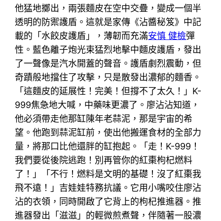
他猛地擲出，兩張麵皮在空中交疊，變成一個半
透明的防禦護盾。這就是家傳《沾醬秘笈》中記
載的「水餃皮護盾」，薄韌而充滿
安慎 健檢
彈
性。藍色離子炮光束猛烈地擊中麵皮護盾，發出
了一聲像是汽水開蓋的聲音。護盾劇烈震動，但
奇蹟般地擋住了攻擊，只是散發出濃郁的麵香。
「這麵皮的延展性！完美！但撐不了太久！」K-
999焦急地大喊，中藥味更濃了。廖沾沾知道，
他必須帶走他那缸陳年老蒜泥，那是宇宙的希
望。他跑到蒜泥缸前，使出他搬運食材的全部力
量，將那口比他還胖的缸抱起。「走！K-999！
我們要從後院逃跑！別再管你的紅棗枸杞燃料
了！」「不行！燃料是文明的基礎！沒了紅棗我
飛不遠！」吉娃娃特務抗議。它用小嘴咬住廖沾
沾的衣領，同時開啟了它背上的枸杞推進器。推
進器發出「滋滋」的輕微煎煮聲，伴隨著一股濃