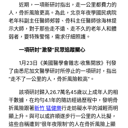
近期，一項新研討指出，走一公里都費力的
人，骨折風險更高。為此，北京年夜學國民病院
老年科副主任醫師郟蓉、骨科主任醫師徐海林提
示大師，對于那些走不遠、走不久的老年人和體
弱者，要特殊警惕，需求仔細照護。
一項研討“激發”民眾追蹤關心
1月23日《美國醫學會雜志·收集開放》刊發
了由悉尼加文醫學研討所停止的一項研討，指出
“走不了一公里的人，骨折風險較高”。
該項研討歸入26.7萬名45歲以上成年人的相
干數據，在均勻4.1年的隨訪經過歷程中，發明骨
折風險跟著
新竹 猛健樂
行走妨礙水平的減輕而明
顯上升。與可以或許順遂步行一公里的人比擬，
這些自稱遭到“很年夜限制”的人在骨折風險上顯