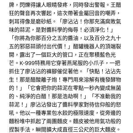
牌，閃爍得讓人眼睛發疼，同時發出警報。王醋
狂的聲音再次響起，這次帶著金屬回音的嘲弄，
刺耳得像是磨砂紙。「廖沾沾！你那充滿腐敗氣
味的蒜泥，是對醬料學的侮辱！必須淨化！」
「你將為你那百分之五的醬油，以及百分之九十
五的邪惡蒜頭付出代價！」醋罐機器人的頂端裂
開，露出了一個巨大的管口，正在聚積藍色光
芒。K-999特務用它穿著燕尾服的小爪子，一把
抓住了廖沾沾的褲腳催促著他。「快點！沾沾先
生！那是醋酸離子炮！專門用來溶解有機發酵物
的！」「它會把你的蒜泥在零點一秒內變成無菌
的、純淨的白醋！那是浩劫啊！」「不准動我的
蒜泥！」廖沾沾發出了醬料學家對待信仰般的怒
吼。他以一種專業包水餃的極限速度，從旁邊的
麵粉堆中抓起了兩團麵皮。麵皮被他用氣功般的
捏製手法，瞬間擴大成直徑三公尺的巨大麵皮。