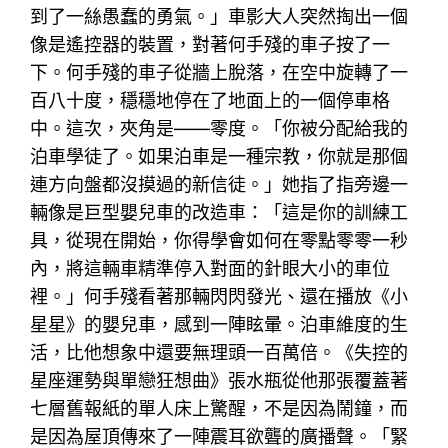
到了一絲愚蠢的勇氣。」車影大人突然掏出一個
像是遙控器的裝置，對著何手殘的車子按了一
下。何手殘的車子從牆上脫落，在空中旋轉了一
百八十度，穩穩地停在了地面上的一個停車格
中。這次，夾角是——零度。「你被分配給我的
泊車學徒了。如果泊車是一種宗教，你就是那個
連方向盤都沒摸過的新信徒。」她指了指旁邊一
輛像是巨型嬰兒車的改造車：「這是你的訓練工
具，從現在開始，你得學會如何在零點零零一秒
內，將這輛車精準停入對面的針眼大小的車位
裡。」何手殘看著那輛閃閃發光、還在播放《小
星星》的嬰兒車，感到一陣眩暈。泊車維度的生
活，比他想象中還要無理頭一百萬倍。《失控的
星座運勢與單戀狂想曲》張水瓶從他那張覆蓋著
七層舊報紙的單人床上驚醒，不是因為鬧鐘，而
是因為屋頂傳來了一陣震耳欲聾的廣播聲。「緊