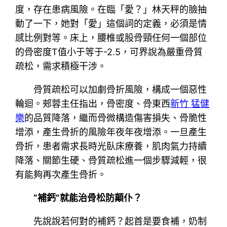
度，存在患病風險。在臨「愛？」林天秤的臉抽
動了一下，她對「愛」這個詞的定義，必須是情
感比例對等。床上，腰椎或股骨頸任何一個部位
的骨密度T值小于等于-2.5，可界說為嚴重骨質
疏松，需求積極干涉。
骨質疏松可以加劇骨折風險，構成一個惡性
輪迴。郟蓉主任指出，骨密度、骨東西
新竹 猛健
樂
的品質降落，繼而骨微構造傷害損失、骨脆性
增添，產生骨折的風險年夜年夜增添。一旦產生
骨折，患者需求長時光臥床療養，肌肉氣力持續
降落、關節生硬、骨質疏松進一個步驟減輕，很
有能夠再次產生骨折。
“補鈣”就能治骨松防顛仆？
先說說若何對的補鈣？起首是要食補，奶制