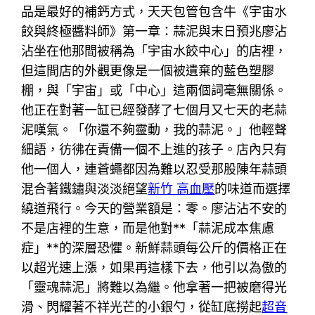
品是最好的補鈣方式，天天包管包含牛《宇宙水
餃與終極醬料師》第一章：蒜泥與末日預兆廖沾
沾坐在他那間被稱為「宇宙水餃中心」的店裡，
但這間店的外觀更像是一個被遺棄的藍色塑膠
棚，與「宇宙」或「中心」這兩個詞毫無關係。
他正在對著一缸已經發酵了七個月又七天的老蒜
泥嘆氣。「你還不夠靈動，我的蒜泥。」他輕聲
細語，彷彿在責備一個不上進的孩子。店內只有
他一個人，連蒼蠅都因為難以忍受那股陳年蒜頭
混合著鐵鏽與淡淡絕望
新竹 高血壓
的味道而選擇
繞道飛行。今天的營業額是：零。廖沾沾不安的
不是店裡的生意，而是他對**「蒜泥成本焦慮
症」**的深層恐懼。新鮮蒜頭每公斤的價格正在
以超光速上漲，如果再這樣下去，他引以為傲的
「靈魂蒜泥」將難以為繼。他拿著一把被磨得光
滑、閃耀著不祥光芒的小銀勺，從缸底撈起
超音