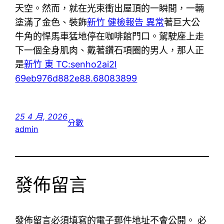
天空。然而，就在光束衝出屋頂的一瞬間，一輛
塗滿了金色、裝飾
新竹 健檢報告 異常
著巨大公
牛角的悍馬車猛地停在咖啡館門口。駕駛座上走
下一個全身肌肉、戴著鑽石項圈的男人，那人正
是
新竹 東 TC:senho2ai2l
69eb976d882e88.68083899
25 4 月, 2026
分數
admin
發佈留言
發佈留言必須填寫的電子郵件地址不會公開。
必