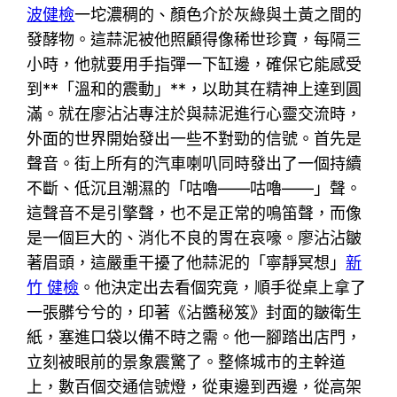
波健檢
一坨濃稠的、顏色介於灰綠與土黃之間的
發酵物。這蒜泥被他照顧得像稀世珍寶，每隔三
小時，他就要用手指彈一下缸邊，確保它能感受
到**「溫和的震動」**，以助其在精神上達到圓
滿。就在廖沾沾專注於與蒜泥進行心靈交流時，
外面的世界開始發出一些不對勁的信號。首先是
聲音。街上所有的汽車喇叭同時發出了一個持續
不斷、低沉且潮濕的「咕嚕——咕嚕——」聲。
這聲音不是引擎聲，也不是正常的鳴笛聲，而像
是一個巨大的、消化不良的胃在哀嚎。廖沾沾皺
著眉頭，這嚴重干擾了他蒜泥的「寧靜冥想」
新
竹 健檢
。他決定出去看個究竟，順手從桌上拿了
一張髒兮兮的，印著《沾醬秘笈》封面的皺衛生
紙，塞進口袋以備不時之需。他一腳踏出店門，
立刻被眼前的景象震驚了。整條城市的主幹道
上，數百個交通信號燈，從東邊到西邊，從高架