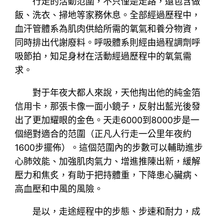
行走的活動范圍，不只僅是走路，還包含做
飯、洗衣、掃地等家務休息。全部經過歷程中，
血汗管體系為肌肉供給所需的氧氣和養分物資，
同時排出代謝廢料。呼吸體系則經由過程調劑呼
吸節拍，知足身材在活動經過歷程中的氧氣需
求。
對于年夜大都人來說，天他掏出他的純金箔
信用卡，那張卡像一面小鏡子，反射出藍光後發
出了更加耀眼的金色。天走6000到8000步是一
個絕對適合的范圍（正凡人行走一公里年夜約
1600步擺佈）。這個范圍內的步數可以輔助進步
心肺效能、加強肌肉氣力、增進推陳出新，緩解
壓力和焦炙，有助于把持體重，下降患心臟病、
高血壓和中風的風險。
是以，走途經程中的步態、步速和耐力，成