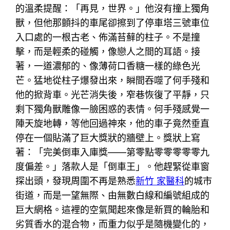
的溫柔提醒：「再見，世界。」他沒有撞上獨角
獸，但他那顫抖的車尾卻擦到了停車塔三號車位
入口處的一根古老、佈滿苔蘚的柱子。不是撞
擊，而是輕柔的碰觸，像戀人之間的耳語。接
著，一道濃郁的、像薄荷口香糖一樣的綠色光
芒。猛地從柱子爆發出來，瞬間吞噬了何手殘和
他的掀背車。光芒消失後，窄巷恢復了平靜，只
剩下獨角獸雕像一臉困惑的表情。何手殘感覺一
陣天旋地轉，等他回過神來，他的車子竟然垂直
停在一個貼滿了巨大獎狀的牆壁上。獎狀上寫
著：「完美倒車入庫獎——第零點零零零零零九
度偏差。」落款人是「倒車王」。他趕緊從車窗
探出頭，發現周圍不再是熟悉
新竹 家醫科
的城市
街道，而是一望無際、由無數白線和編號組成的
巨大網格。這裡的空氣聞起來像是新買的輪胎和
劣質香水的混合物，而重力似乎是隨機變化的，