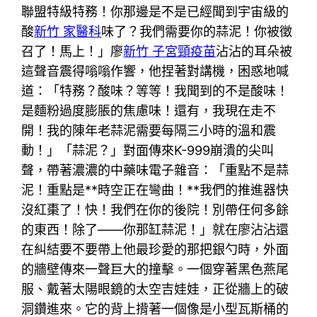
聯盟特級特務！你那邊是不是已經聞到宇宙級的
酸
新竹 家醫科
味了？我們需要你的蒜泥！你被徵
召了！馬上！」廖
新竹 子宮頸疫苗
沾沾的耳朵被
這聲音震得嗡嗡作響，他捏著對講機，困惑地喊
道：「特務？酸味？等等！我聞到的不是酸味！
是麵粉過度膨脹的焦慮味！還有，我現在走不
開！我的陳年老蒜泥需要每隔三小時的溫和震
動！」「蒜泥？」對面傳來K-999崩潰的尖叫
聲，帶著濃濃的中藥味電子雜音：「重點不是蒜
泥！重點是**時空正在彎曲！**我們的推進器快
沒紅棗了！快！我們在你的後院！別帶任何多餘
的東西！除了——你那缸蒜泥！」就在廖沾沾還
在糾結要不要帶上他最珍愛的那把銀勺時，外面
的牆壁傳來一聲巨大的撞擊。一個穿著黑色燕尾
服、戴著太陽眼鏡的太空吉娃娃，正從牆上的破
洞鑽進來。它的背上揹著一個像是小型瓦斯桶的