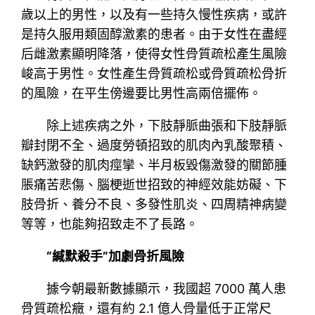
歲以上的男性，以及有一些持久慢性疾病，或許
是持久服用類固醇激素的患者。由于女性在盡經
后雌激素顯明降落，使得女性骨質疏松產生風險
峻高于男性。女性產生骨質疏松或骨質疏松骨折
的風險，在平生傍邊要比男性高兩倍擺佈。
除上述疾病之外，下肢靜脈曲張和下肢靜脈
瓣封閉不全、過度勞頓招致的肌肉內乳酸聚積、
缺鈣激發的肌肉痙攣、半月板毀傷激發的關節腫
脹痛苦悲傷、腦梗逝世招致的神經效能妨礙、下
肢骨折、養分不良、多發性肌炎、四周精神病變
等等，也能夠招致走不了長路。
“緘默殺手”加劇骨折風險
據今朝最新數據顯示，我國超 7000 萬人患
骨質疏松癥，還有約 2.1 億人骨量低于正常尺