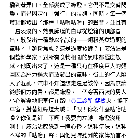
橋到巷弄口，全部變成了綠燈。它們不是交替閃
爍，而是固定在「通行」的狀態，同時，每一個
燈箱都發出了那種「咕嚕咕嚕」的聲音，並且有
一層淡淡的、熱氣騰騰的白霧從燈箱的頂部冒
出，散發出一種難以名狀的——麵粉蒸煮過頭的
氣味。「麵粉焦慮？還是過度發酵？」廖沾沾是
個醬料學家，對所有食物相關的氣味都極度敏
感。他聞出來了，這是一種只有在極度巨大的麵
團因為壓力過大而散發出的氣味。街上的行人陷
入了混亂。汽車不知道該走還是該停，因為無論
從哪個方向看，都是綠燈。一個穿著西裝的男人
小心翼翼地把車停在路中
員工診所 健檢
央，搖下
車窗，對著紅綠燈大喊：「喂！你為什麼咕嚕咕
嚕？你倒是紅一下啊！我要向左轉！綠燈沒用
啊！」廖沾沾感覺到一陣心悸。這種氣味，這種
不祥的「咕嚕」聲，與他兒時聽到的家傳預言不