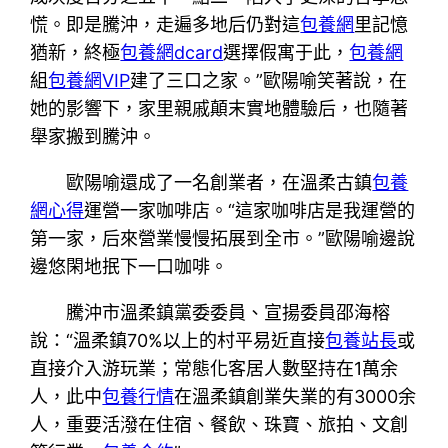
慌。即是騰沖，走遍多地后仍對這
包養網
里記憶
猶新，終極
包養網dcard
選擇假寓于此，
包養網
組
包養網VIP
建了三口之家。”歐陽喻笑著說，在
她的影響下，家里親戚顛末實地體驗后，也隨著
舉家搬到騰沖。
歐陽喻還成了一名創業者，在溫柔古鎮
包養
網心得
運營一家咖啡店。“這家咖啡店是我運營的
第一家，后來營業慢慢拓展到全市。”歐陽喻邊說
邊悠閑地抿下一口咖啡。
騰沖市溫柔鎮黨委委員、宣揚委員邵海榕
說：“溫柔鎮70%以上的村平易近直接
包養站長
或
直接介入游玩業；常態化客居人數堅持在1萬余
人，此中
包養行情
在溫柔鎮創業失業的有3000余
人，重要活潑在住宿、餐飲、珠寶、旅拍、文創