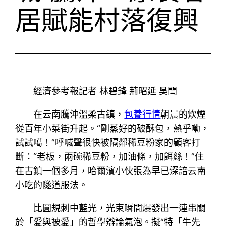
居賦能村落復興
經濟參考報記者 林碧鋒 荊昭延 吳閆
在云南騰沖溫柔古鎮，
包養行情
朝晨的炊煙
從百年小菜街升起。“剛蒸好的破酥包，熱乎嘞，
試試噶！”呼喊聲很快被隔鄰稀豆粉家的顧客打
斷：“老板，兩碗稀豆粉，加油條，加餌絲！”住
在古鎮一個多月，哈爾濱小伙張為早已深諳云南
小吃的隧道服法。
比圓規刺中藍光，光束瞬間爆發出一連串關
於「愛與被愛」的哲學辯論氣泡。擬“特「牛先