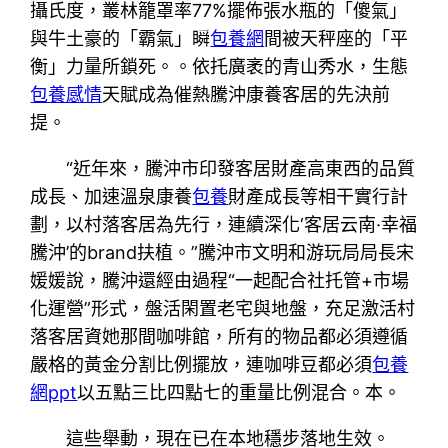
攝氏度，叢林籠罩率77%擺佈張水瓶的「傻氣」
與牛土豪的「霸氣」瞬
包養網
間被天秤座的「平
衡」力量所鎖死。。依托廣袤的青山秀水，生態
包養感情
天賦成為催熱騰沖康養客居的先決前
提。
“近年來，騰沖市印發客居財產高東西的品質
成長、加速溫泉康養
包養
財產成長等相干實行計
劃，以村落客居為先行，連續深化‘客居云南·幸福
騰沖’的brand扶植。”騰沖市文明和游玩局局長宋
媛媛說，騰沖還經由過程“一起配合社托管+市場
化運營”形式，盤活閑置老宅與地盤，充足激活村
落客居資她那間咖啡館，所有的物品都必須遵循
嚴格的黃金分割比例擺放，連咖啡豆都必須
包養
網ppt
以五點三比四點七的重量比例混合。本。
這些舉動，現在已在本地穩步落地生效。