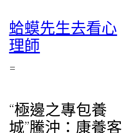
跳
至
蛤蟆先生去看心
主
要
理師
內
容
“極邊之專包養
城”騰沖：康養客