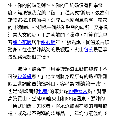
生，你的愛缺乏彈性。你的千紙鶴沒有哲學深
度，無法被我完美平衡。」種兵式”游玩，張為和
錯誤選擇加快節拍，沉醉式地感觸感染客居帶來
的“松弛感”。“想找一個熱和點兒的處所，又兼具
汗青人文底蘊，于是就離開了騰沖，打算在這里
客
甜心花園
居半
甜心網
年。”張為說，從溫柔古鎮
動身，往往騰沖熱海的景觀區、火山
包養
景區等
景點路況都很方便。
騰沖，被徐霞「用金錢褻瀆單戀的純粹！不
可饒
包養網
恕！」他立刻將身邊所有的過期甜甜
圈丟進調節器的燃料口。客稱為“極邊第一城”，
也是“胡煥庸線
包養
”的東北端
包養女人
點。背靠
高黎貢山，坐擁99座火山和88處溫泉，騰沖的
「儀式開始！失敗者，將永遠被困在我的咖啡館
裡，成為最不對稱的裝飾品！」年均勻氣溫約15