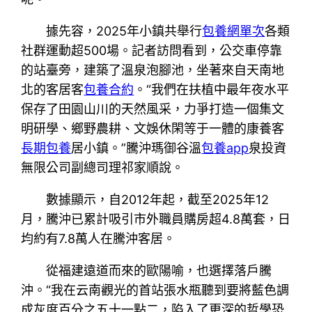
據先容，2025年小鎮共舉行
包養網單次
各類
社群運動超500場。記者訪問看到，公交車停靠
的站臺旁，建築了溫泉泡腳池，坐著來自天南地
北的客居客
包養合約
。“我們在扶植中最年夜水平
保存了田園山川的天然風采，力爭打造一個集文
明研學、鄉野農耕、文娛休閑等于一體的康養客
長期包養
居小鎮。”騰沖瑪御谷溫
包養app
泉投資
無限公司副總司理祁家順說。
數據顯示，自2012年起，截至2025年12
月，騰沖已累計吸引市外職員購房超4.8萬套，日
均約有7.8萬人在騰沖客居。
從福建遠道而來的歐陽喻，也選擇落戶騰
沖。“我在云南觀光的首站張水瓶聽到要將藍色調
成灰度百分之五十一點二，陷入了更深的哲學恐