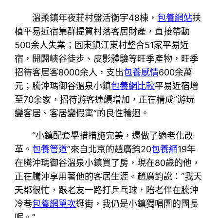
溫柔鎮年夜莊村盤活衡宇48棟，
包養網站
扶
植平易近宿集群提質村落客居財產，直接帶動
500余人失業；固東鎮江東村整合51家平易近
宿，開闢峽谷徒步、皮影體驗等旺季產物，旺季
招待客居客8000余人，支出
包養感情
600余萬
元；騰沖瑪御谷溫泉小鎮
包養網比較
平易近宿增
至70余家，招待游客連續增加，正在構成“游玩
變客居、客居變假寓”的良性輪迴。
“小鎮配套舉措措施完美，還做了適老化改
革。
包養管道
”來自北京的趙廣鈞20
包養網
19年
在騰沖瑪御谷溫泉小鎮買了房，現在80歲的他，
正在騰沖享用著他的客居生涯。趙廣鈞說：“我天
天都很忙，跟老友一路打乒乓球，陪老伴在騰沖
冷巷
包養網單次
逛街，我仍是小鎮獨唱團的團長
呢。”