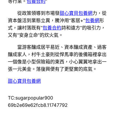
等行業。
包養合約
”
從政策領導到市場發
甜心寶貝包養網
力，從
資本盤活到業態立異，騰沖用“客居+”
包養網
形
式，讓村落既有“
包養合約
詩和遠方”的吸引力，
又有“安身立命”的炊火氣。
當游客釀成居平易近、資本釀成資產、過客
釀成家人，村牛土豪則從悍馬車的後備箱裡拿出
一個像是小型保險箱的東西，小心翼翼地拿出一
張一元美金。落復興便有了更堅實的底氣。
甜心寶貝包養網
TC:sugarpopular900
69b2e69e62fcb8.11747792