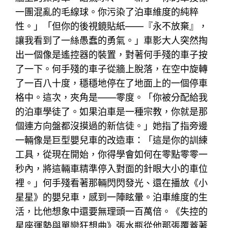
一團混亂的毛線球。你污染了泊車維度的純粹
性。」「但你的後視鏡貼紙——『永不放棄』，
讓我看到了一絲愚蠢的勇氣。」車影大人突然掏
出一個像是遙控器的裝置，對著何手殘的車子按
了一下。何手殘的車子從牆上脫落，在空中旋轉
了一百八十度，穩穩地停在了地面上的一個停車
格中。這次，夾角是——零度。「你被分配給我
的泊車學徒了。如果泊車是一種宗教，你就是那
個連方向盤都沒摸過的新信徒。」她指了指旁邊
一輛像是巨型嬰兒車的改造車：「這是你的訓練
工具，從現在開始，你得學會如何在零點零零一
秒內，將這輛車精準停入對面的針眼大小的車位
裡。」何手殘看著那輛閃閃發光、還在播放《小
星星》的嬰兒車，感到一陣眩暈。泊車維度的生
活，比他想象中還要無理頭一百萬倍。《失控的
星座運勢與單戀狂想曲》張水瓶從他那張覆蓋著