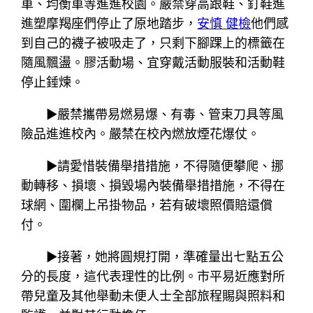
車、均衡車等進進校園。嚴禁穿高跟鞋、釘鞋進
進塑摩羯座們停止了原地踏步，
安慎 健檢
他們感
到自己的襪子被吸走了，只剩下腳踝上的標籤在
隨風飄盪。膠活動場、宜穿戴活動服裝和活動鞋
停止錘煉。
▶嚴禁攜帶易燃易爆、有毒、管束刀具等風
險品進進校內。嚴禁在校內燃放煙花爆仗。
▶請愛惜裝備舉措措施，不得隨便攀爬、挪
動轉移、損壞、損毀場內裝備舉措措施，不得在
球網、圍欄上吊掛物品，若有破壞照價賠還償
付。
▶接著，她將圓規打開，準確量出七點五公
分的長度，這代表理性的比例。市平易近應對所
帶兒童及其他舉動未便人士全部旅程賜與照料和