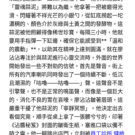
「靈魂蒜泥」將難以為繼。他拿著一把被磨得光
滑、閃耀著不祥光芒的小銀勺，從缸底撈起一坨
濃稠的、顏色介於灰綠與土黃之間的發酵物。這
蒜泥被他照顧得像稀世珍寶，每隔三小時，他就
要用手指彈一下缸邊，確保它能感受到**「溫和
的震動」**，以助其在精神上達到圓滿。就在廖
沾沾專注於與蒜泥進行心靈交流時，外面的世界
開始發出一些不對勁的信號。首先是聲音。街上
所有的汽車喇叭同時發出了一個持續不斷、低沉
且潮濕的「咕嚕——咕嚕——」聲。這聲音不是
引擎聲，也不是正常的鳴笛聲，而像是一個巨大
的、消化不良的胃在哀嚎。廖沾沾皺著眉頭，這
嚴重干擾了他蒜泥的「寧靜冥想」。他決定出去
看個究竟，順手從桌上拿了一張髒兮兮的，印著
《沾醬秘笈》封面的皺衛生紙，塞進口袋以備不
時之需。他一腳踏出店門，立刻被
員工診所 健檢