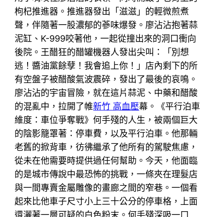
枸杞推進器。推進器發出「滋滋」的輕微煎煮
聲，伴隨著一股濃郁的蔘味爆發。廖沾沾抱著蒜
泥缸、K-999咬著他，一起從撞出來的洞口衝向
後院。王醋狂的醋罐機器人發出尖叫：「別想
逃！醬油黨餘孽！我會追上你！」店內剩下的所
有空盤子被醋酸氣波震碎，發出了最後的哀鳴。
廖沾沾的宇宙冒險，就在這片蒜泥、中藥和醋酸
的混亂中，拉開了帷
新竹 高血壓
幕。《平行泊車
維度：車位爭奪戰》何手殘的人生，被兩個巨大
的陰影籠罩著：停車費，以及平行泊車。他那輛
老舊的掀背車，彷彿繼承了他所有的駕駛焦慮，
從未在他需要時提供過任何幫助。今天，他面臨
的是城市傳說中最恐怖的挑戰，一條夾在理髮店
與一間專賣金屬雕像的畫廊之間的窄巷。一個看
起來比他車子尺寸小上三十公分的停車格，上面
還灑著一層可疑的白色粉末。何手殘深吸一口