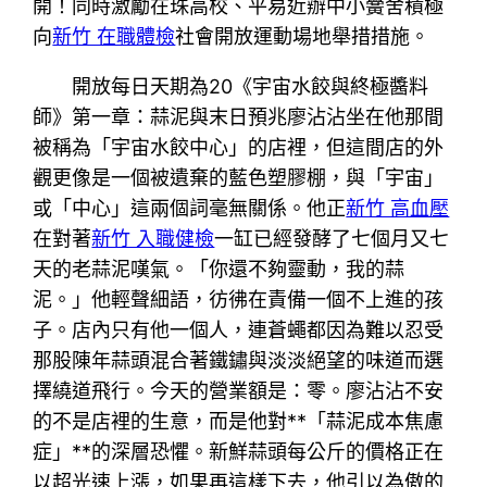
開！同時激勵在珠高校、平易近辦中小黌舍積極
向
新竹 在職體檢
社會開放運動場地舉措措施。
開放每日天期為20《宇宙水餃與終極醬料
師》第一章：蒜泥與末日預兆廖沾沾坐在他那間
被稱為「宇宙水餃中心」的店裡，但這間店的外
觀更像是一個被遺棄的藍色塑膠棚，與「宇宙」
或「中心」這兩個詞毫無關係。他正
新竹 高血壓
在對著
新竹 入職健檢
一缸已經發酵了七個月又七
天的老蒜泥嘆氣。「你還不夠靈動，我的蒜
泥。」他輕聲細語，彷彿在責備一個不上進的孩
子。店內只有他一個人，連蒼蠅都因為難以忍受
那股陳年蒜頭混合著鐵鏽與淡淡絕望的味道而選
擇繞道飛行。今天的營業額是：零。廖沾沾不安
的不是店裡的生意，而是他對**「蒜泥成本焦慮
症」**的深層恐懼。新鮮蒜頭每公斤的價格正在
以超光速上漲，如果再這樣下去，他引以為傲的