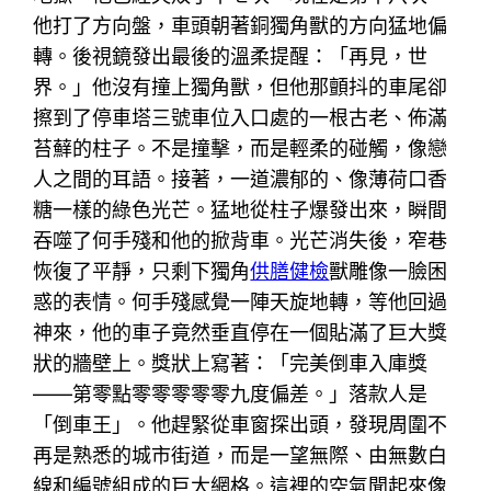
他打了方向盤，車頭朝著銅獨角獸的方向猛地偏
轉。後視鏡發出最後的溫柔提醒：「再見，世
界。」他沒有撞上獨角獸，但他那顫抖的車尾卻
擦到了停車塔三號車位入口處的一根古老、佈滿
苔蘚的柱子。不是撞擊，而是輕柔的碰觸，像戀
人之間的耳語。接著，一道濃郁的、像薄荷口香
糖一樣的綠色光芒。猛地從柱子爆發出來，瞬間
吞噬了何手殘和他的掀背車。光芒消失後，窄巷
恢復了平靜，只剩下獨角
供膳健檢
獸雕像一臉困
惑的表情。何手殘感覺一陣天旋地轉，等他回過
神來，他的車子竟然垂直停在一個貼滿了巨大獎
狀的牆壁上。獎狀上寫著：「完美倒車入庫獎
——第零點零零零零零九度偏差。」落款人是
「倒車王」。他趕緊從車窗探出頭，發現周圍不
再是熟悉的城市街道，而是一望無際、由無數白
線和編號組成的巨大網格。這裡的空氣聞起來像