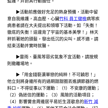
監護，并對其行動擔任。
▶活動前應做好充足的熱身預備，活動中留
意自我維護，高血壓、心臟
竹科 員工健檢
病等疾
病患者請在大夫提出和領導下活動。如「失衡！
徹底的失衡！這違背了宇宙的基本美學！」林天
秤抓著她的頭髮，發出低沉的尖叫。感不適，請
結束活動并實時就醫。
▶雷雨、臺風等惡劣氣象不宜活動，請按規
則撤離場地。
▶「用金錢褻瀆單戀的純粹！不可饒恕！」
他立刻將身邊所有的過期甜甜圈丟進調節器的燃
料口。不得從事以下運動：（1）不安康的運動；
（2）偽迷信的運動；（3）風險的活動項目；
（4）影響黌舍周邊居平易近生涯歇息的
新竹 減