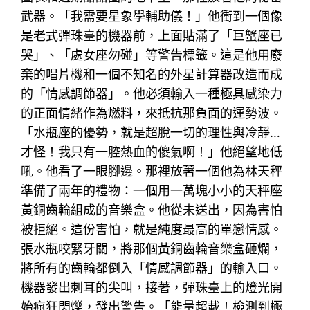
武器。「我需要星象學輔助儀！」他衝到一個像
是老式彈珠臺的機器前，上面貼滿了「巨蟹座已
哭」、「處女座勿碰」等警告標籤。這是他用廢
棄的唱片機和一個不知名的外星計算器改造而成
的「情感調節器」。他必須輸入一種極具感染力
的正面情緒作為燃料，來抵抗那負面的運勢波。
「水瓶座的優勢，就是超脫一切的理性與冷靜…
才怪！我只有一腔熱血的傻氣啊！」他絕望地低
吼。他看了一眼腳邊。那裡放著一個他為林天秤
準備了兩年的禮物：一個用一萬塊小小的天秤座
黃銅齒輪組成的音樂盒。他從未送出，因為害怕
被拒絕。這份害怕，就是純度最高的單戀情感。
張水瓶咬緊牙關，將那個黃銅齒輪音樂盒砸爛，
將所有的齒輪都倒入「情感調節器」的輸入口。
機器發出刺耳的尖叫，接著，彈珠臺上的燈光開
始瘋狂閃爍，發出警告。「能量超載！檢測到極