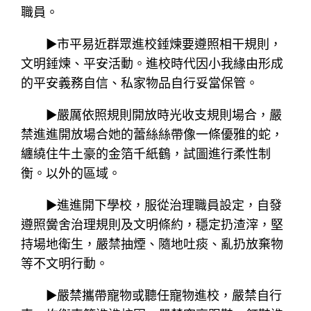
職員。
▶市平易近群眾進校錘煉要遵照相干規則，
文明錘煉、平安活動。進校時代因小我緣由形成
的平安義務自信、私家物品自行妥當保管。
▶嚴厲依照規則開放時光收支規則場合，嚴
禁進進開放場合她的蕾絲絲帶像一條優雅的蛇，
纏繞住牛土豪的金箔千紙鶴，試圖進行柔性制
衡。以外的區域。
▶進進開下學校，服從治理職員設定，自發
遵照黌舍治理規則及文明條約，穩定扔渣滓，堅
持場地衛生，嚴禁抽煙、隨地吐痰、亂扔放棄物
等不文明行動。
▶嚴禁攜帶寵物或聽任寵物進校，嚴禁自行