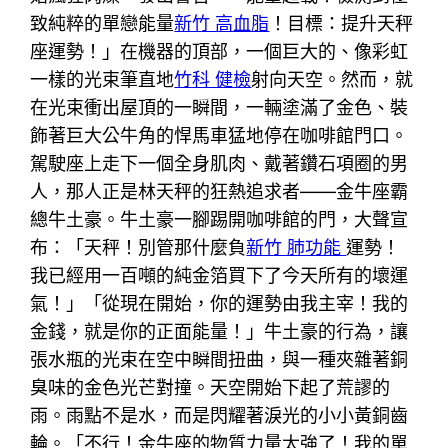
致純粹的單戀能量
新竹 高血脂
！目標：提升天秤
座運勢！」在機器的頂部，一個巨大的、像彩虹
一樣的光束筆直地
竹科 健檢
射向天空。然而，就
在光束衝出屋頂的一瞬間，一輛塗滿了金色、裝
飾著巨大公牛角的悍馬車猛地停在咖啡館門口。
駕駛座上走下一個全身肌肉、戴著鑽石項圈的男
人，那人正是林天秤的狂熱追求者——金牛座霸
總牛土豪。牛土豪一腳踢開咖啡館的門，大聲宣
布：「天秤！別管那什麼負
新竹 肺功能
運勢！
我已經用一百噸的純金箔買下了今天所有的壞運
氣！」「從現在開始，你的運勢由我主宰！我的
金錢，就是你的正面能量！」牛土豪的行為，讓
張水瓶的光束在空中瞬間扭曲，與一種夾雜著銅
臭味的金色光芒對撞。天空開始下起了荒謬的
雨。雨點不是水，而是閃耀著淚光的小小黃銅齒
輪。「不行！金牛座的物質力量太強了！我的單