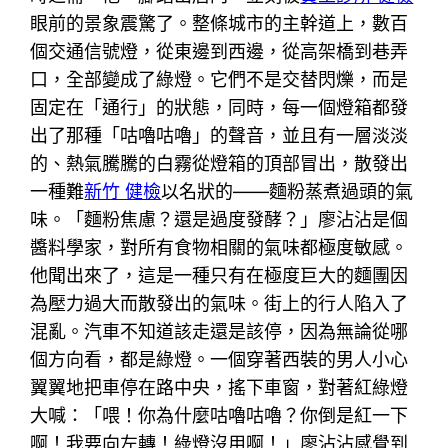
眼前的景象震驚了。整條城市的主幹道上，數百
個交通信號燈，從東邊到西邊，從高架橋到巷弄
口，全部變成了綠燈。它們不是交替閃爍，而是
固定在「通行」的狀態，同時，每一個燈箱都發
出了那種「咕嚕咕嚕」的聲音，並且有一層淡淡
的、熱氣騰騰的白霧從燈箱的頂部冒出，散發出
一種難
新竹 健檢
以名狀的——麵粉蒸煮過頭的氣
味。「麵粉焦慮？還是過度發酵？」廖沾沾是個
醬料學家，對所有食物相關的氣味都極度敏感。
他聞出來了，這是一種只有在極度巨大的麵團因
為壓力過大而散發出的氣味。街上的行人陷入了
混亂。汽車不知道該走還是該停，因為無論從哪
個方向看，都是綠燈。一個穿著西裝的男人小心
翼翼地把車停在路中央，搖下車窗，對著紅綠燈
大喊：「喂！你為什麼咕嚕咕嚕？你倒是紅一下
啊！我要向左轉！綠燈沒用啊！」廖沾沾感覺到