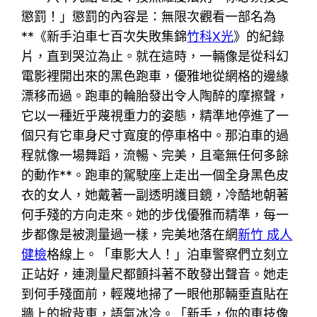
懲罰！」懲罰的內容是：無限次觀看一部名為
**《新手泊車七百次失敗集錦
竹科X光
》的紀錄
片，直到哭泣為止。就在這時，一輛像是從科幻
電影裡開出來的黑色跑車，優雅地從網格的邊緣
漂移而過。跑車的輪胎發出令人陶醉的摩擦聲，
它以一種近乎蔑視重力的姿態，精準地停進了一
個只有它車身尺寸寬度的停車格中。那泊車的過
程就像一場舞蹈，流暢、完美，且毫無任何多餘
的動作**。跑車的駕駛座上走出一個全身黑色皮
衣的女人，她戴著一副透明護目鏡，冷酷地朝著
何手殘的方向走來。她的步伐優雅而精準，每一
步都像是被測量過一樣，完美地落在網
新竹 成人
健檢
格線上。「車影大人！」泊車警察們立刻立
正站好，連測量尺都顫抖著不敢發出聲音。她走
到何手殘面前，輕蔑地掃了一眼他那輛垂直貼在
牆上的掀背車，語氣冰冷。「新手，你的車技像