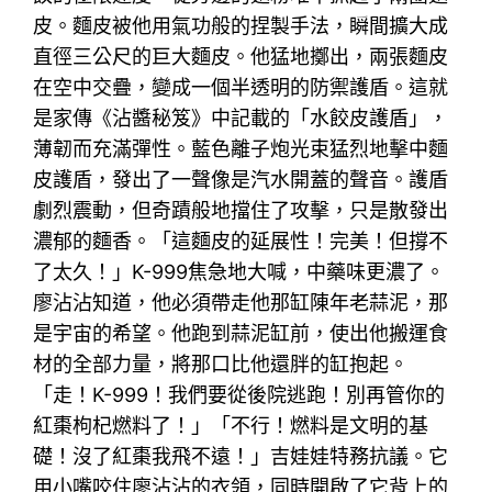
皮。麵皮被他用氣功般的捏製手法，瞬間擴大成
直徑三公尺的巨大麵皮。他猛地擲出，兩張麵皮
在空中交疊，變成一個半透明的防禦護盾。這就
是家傳《沾醬秘笈》中記載的「水餃皮護盾」，
薄韌而充滿彈性。藍色離子炮光束猛烈地擊中麵
皮護盾，發出了一聲像是汽水開蓋的聲音。護盾
劇烈震動，但奇蹟般地擋住了攻擊，只是散發出
濃郁的麵香。「這麵皮的延展性！完美！但撐不
了太久！」K-999焦急地大喊，中藥味更濃了。
廖沾沾知道，他必須帶走他那缸陳年老蒜泥，那
是宇宙的希望。他跑到蒜泥缸前，使出他搬運食
材的全部力量，將那口比他還胖的缸抱起。
「走！K-999！我們要從後院逃跑！別再管你的
紅棗枸杞燃料了！」「不行！燃料是文明的基
礎！沒了紅棗我飛不遠！」吉娃娃特務抗議。它
用小嘴咬住廖沾沾的衣領，同時開啟了它背上的