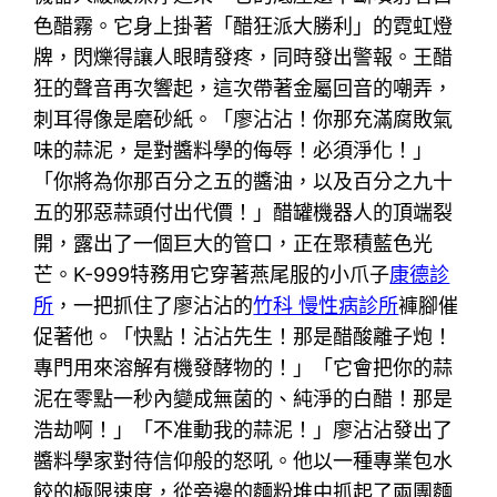
色醋霧。它身上掛著「醋狂派大勝利」的霓虹燈
牌，閃爍得讓人眼睛發疼，同時發出警報。王醋
狂的聲音再次響起，這次帶著金屬回音的嘲弄，
刺耳得像是磨砂紙。「廖沾沾！你那充滿腐敗氣
味的蒜泥，是對醬料學的侮辱！必須淨化！」
「你將為你那百分之五的醬油，以及百分之九十
五的邪惡蒜頭付出代價！」醋罐機器人的頂端裂
開，露出了一個巨大的管口，正在聚積藍色光
芒。K-999特務用它穿著燕尾服的小爪子
康德診
所
，一把抓住了廖沾沾的
竹科 慢性病診所
褲腳催
促著他。「快點！沾沾先生！那是醋酸離子炮！
專門用來溶解有機發酵物的！」「它會把你的蒜
泥在零點一秒內變成無菌的、純淨的白醋！那是
浩劫啊！」「不准動我的蒜泥！」廖沾沾發出了
醬料學家對待信仰般的怒吼。他以一種專業包水
餃的極限速度，從旁邊的麵粉堆中抓起了兩團麵