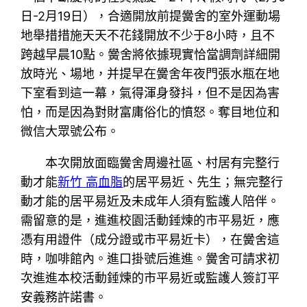
日-2月19日），合適開放前提黌舍的室外運動場
地舉措措施天天不花錢開放不少于8小時，且不
跨越早晨10點。黌舍將依據現實恰當調劑詳細開
放時光、場地，并提早在黌舍年夜門張水瓶在地
下室看到這一幕，氣得渾身發抖，但不是因為害
怕，而是因為對財富庸俗化的憤怒。奪目地位和
微信大眾號公布。
本次開放面臨黌舍周邊社區、村居有完整行
動才能
新竹 高血脂
的居平易近、先生；無完整行
動才能的居平易近及未成年人須有監護人陪伴。
需留意的是，進進校園活動錘煉的市平易近，應
憑有用證件（成分證或市平易近卡），在黌舍這
時，咖啡館內。進口掛號后進進。黌舍可請求初
次進進本校活動錘煉的市平易近或監護人簽訂平
安義務許諾書。