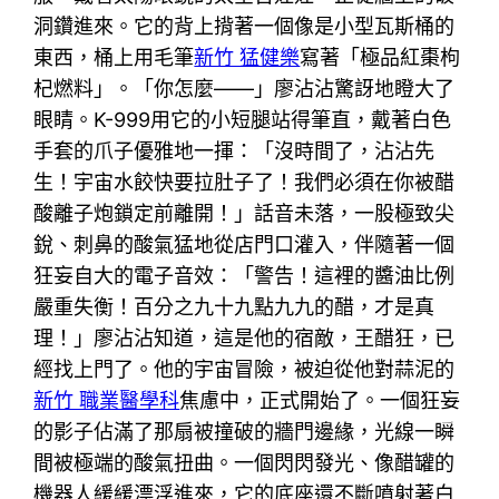
洞鑽進來。它的背上揹著一個像是小型瓦斯桶的
東西，桶上用毛筆
新竹 猛健樂
寫著「極品紅棗枸
杞燃料」。「你怎麼——」廖沾沾驚訝地瞪大了
眼睛。K-999用它的小短腿站得筆直，戴著白色
手套的爪子優雅地一揮：「沒時間了，沾沾先
生！宇宙水餃快要拉肚子了！我們必須在你被醋
酸離子炮鎖定前離開！」話音未落，一股極致尖
銳、刺鼻的酸氣猛地從店門口灌入，伴隨著一個
狂妄自大的電子音效：「警告！這裡的醬油比例
嚴重失衡！百分之九十九點九九的醋，才是真
理！」廖沾沾知道，這是他的宿敵，王醋狂，已
經找上門了。他的宇宙冒險，被迫從他對蒜泥的
新竹 職業醫學科
焦慮中，正式開始了。一個狂妄
的影子佔滿了那扇被撞破的牆門邊緣，光線一瞬
間被極端的酸氣扭曲。一個閃閃發光、像醋罐的
機器人緩緩漂浮進來，它的底座還不斷噴射著白