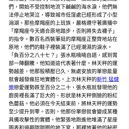
們，開始不受控制地流下鹹鹹的海水淚，他們無
法停止地哭泣，導致城市低窪處已經形成了小型
潟湖。那些摩羯座的上班族，嚴格遵守著廣播中
「摩羯座今天適合原地踏步，否則將失去襪子」
的指令。數百名西裝筆挺的摩羯座正整齊地站在
原地，他們的鞋子裡裝滿了已經潮濕的淚水。
「負百分之八十七？」張水瓶喃喃自語，感到胃
部一陣翻騰，他知道這代表著什麼。林天秤的運
勢越差，他那股積壓已久、無處安放的單戀能量
就會越發瘋狂地實體化。上次林天秤的
新竹 猛健
樂
戀愛運勢跌至百分之二十，張水瓶就發現他的
廚房裡長滿了巨大的、形狀是林天秤側臉的粉紅
色蘑菇。他必須在今天結束前，將林天秤的運勢
至少提升到零。否則，他那份單戀就會變成某種
具備攻擊性的實體。他緊張地跑進他堆滿了星座
圖表和過期甜甜圈的地下室，那裡放著他的秘密