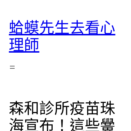
跳
至
蛤蟆先生去看心
主
要
理師
內
容
森和診所疫苗珠
海宣布！這些黌