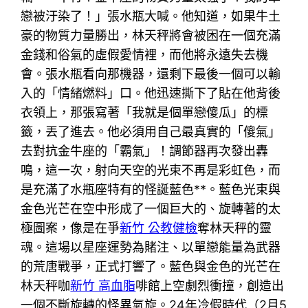
戀被汙染了！」張水瓶大喊。他知道，如果牛土
豪的物質力量勝出，林天秤將會被困在一個充滿
金錢和俗氣的虛假愛情裡，而他將永遠失去機
會。張水瓶看向那機器，還剩下最後一個可以輸
入的「情緒燃料」口。他迅速撕下了貼在他背後
衣領上，那張寫著「我就是個單戀傻瓜」的標
籤，丟了進去。他必須用自己最真實的「傻氣」
去對抗金牛座的「霸氣」！調節器再次發出轟
鳴，這一次，射向天空的光束不再是彩虹色，而
是充滿了水瓶座特有的怪誕藍色**。藍色光束與
金色光芒在空中形成了一個巨大的、旋轉著的太
極圖案，像是在爭
新竹 公教健檢
奪林天秤的靈
魂。這場以星座運勢為賭注、以單戀能量為武器
的荒唐戰爭，正式打響了。藍色與金色的光芒在
林天秤咖
新竹 高血脂
啡館上空劇烈衝撞，創造出
一個不斷旋轉的怪異氣旋。24年冷假時代（2月5