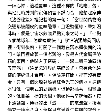
一陣心悸。這種氣味，這種不祥的「咕嚕」聲，
與他兒時聽到的家傳預言不謀而合。他想起家傳
《沾醬秘笈》裡記載的第一句：「當世間萬物的
交通都被麵皮的氣味籠罩，且燈號恒綠、聲如湯
沸時，便是宇宙水餃臨界點到來之時。」「七點
五個地球年…怎麼這麼快？」廖沾沾猛地衝回店
裡，衝到後廚，打開了一個藏在舊冰櫃後面的暗
門。暗門裡放著一個老舊的、像是古代金屬保險
箱的東西。他輸入了密碼：「一醬二醋三油四辣
五蒜泥」（這是醬料界的基礎公式，只有像他這
樣的傳統派才會用）。保險箱打開，裡面沒有黃
金，只有一個閃爍著詭異紅色光芒的儀器。這儀
器很像一個老式的對講機，但頂部插著一根彎曲
的、像韭菜一樣的天線。他顫抖著拿起儀器，按
下通話鈕。儀器發出「滋——」的電流聲，接著
傳來一陣高八度、急促且充滿養生焦慮的聲音。