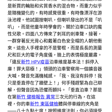
是新買的輪胎和劣質香水的混合物，而重力似乎
是隨機變化的，有時感覺很重，有時像漂浮在游
泳池裡。他試圖按喇叭，但喇叭發出的不是「叭
叭」，而是他童年時學會的、關於泊車口訣的魔
性兒歌。四面八方傳來了刺耳的剎車聲，接著，
一群穿著反光背心和戴著白色安全帽的人朝他衝
來。這些人手裡拿的不是警棍，而是長長的測量
尺和巨大的電子角度儀，臉上的表情極度嚴肅。
「違反
新竹 HPV疫苗
泊車維度基本法！斜停入
庫！罪大惡極！」領頭的泊車警察用一個擴音器
大喊，聲音充滿機械感。「我、我沒有斜停！我
只是垂直停在了牆壁上！」何手殘趕緊為自己辯
解，但聲音因為恐懼而顫抖。「垂直泊車？那是
在第
新竹 健檢報告 異常
三次元的行為，在這
裡，你的車
新竹 東區健檢
體與停車線的夾角是
——八十九點七度！按照維度法則，你必須接受