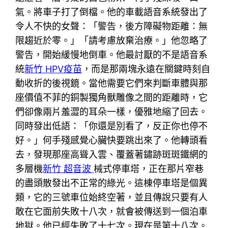
氣。將車子打了倒檔。他的車載語音系統發出了
令人不快的女聲：「警告，後方障礙物距離：無
限趨近於零。」「請考慮放棄治療。」他忽略了
警告，開始緩慢地倒車。他最討厭的不是語音系
統
新竹 HPV疫苗
，而是那兩塊永遠在關鍵時刻自
動收折的後視鏡。當他需要它們來判斷車體與那
座價值不菲的銅製獨角獸雕像之間的距離時，它
們卻像兩片羞澀的耳朵一樣，優雅地縮了回去。
同時發出低語：「你還是別看了，反正你也停不
好。」何手殘感覺心臟快要跳出來了。他轉頭看
去，發現那座高聳入雲、覆蓋著鏽跡斑斑鐵網的
多層機
新竹 超音波
械式停車塔，正在那片窄巷
的盡頭散發出不正常的綠光。這棟停車塔是個異
類，它的三號車位始終空著，並且傳說只要有人
敢在它面前失敗十八次，就會被傳送到一個泊車
地獄。他已經失敗了十七次。現在是第十八次。