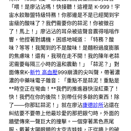
「喂！是廖沾沾嗎！快接聽！這裡是 K-999！宇
宙水餃聯盟特級特務！你那邊是不是已經聞到宇
宙級的酸味了？我們需要你的蒜泥！你被徵召
了！馬上！」廖沾沾的耳朵被這聲音震得嗡嗡作
響，他捏著對講機，困惑地喊道：「特務？酸
味？等等！我聞到的不是酸味！是麵粉過度膨脹
的焦慮味！還有，我現在走不開！我的陳年老蒜
泥需要每隔三小時的溫和震動！」「蒜泥？」對
面傳來K-
新竹 高血壓
999崩潰的尖叫聲，帶著濃
濃的中藥味電子雜音：「重點不是蒜泥！重點是
**時空正在彎曲！**我們的推進器快沒紅棗了！
快！我們在你的後院！別帶任何多餘的東西！除
了——你那缸蒜泥！」就在廖沾
康德診所
沾還在
糾結要不要帶上他最珍愛的那把銀勺時，外面的
牆壁傳來一聲巨大的撞擊。一個穿著黑色燕尾
服、戴著太陽眼鏡的太空吉娃娃，正從牆上的破