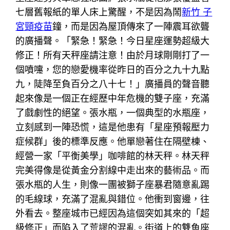
七層舊報紙的單人床上驚醒，不是因為鬧
新竹 子
宮頸疫苗
鐘，而是因為屋頂傳來了一陣震耳欲聾
的廣播聲。「緊急！緊急！今日星座運勢超級大
修正！所有天秤座請注意！由於月球剛剛打了一
個噴嚏，您的戀愛機率從昨日的百分之九十九點
九，陡降至負百分之八十七！」廣播員的聲音聽
起來像是一個正在經歷中年危機的雙子座，充滿
了戲劇性的絕望。張水瓶，一個典型的水瓶座，
立刻感到一陣恐慌，這是他患有「星座預報壓力
症候群」後的標準反應。他單戀著住在隔壁棟、
經營一家「平衡美學」咖啡館的林天秤。林天秤
完美得像是從黃金分割線中走出來的藝術品。而
張水瓶的人生，則像一團被獅子座暴君隨意亂踢
的毛線球，充滿了混亂與錯位。他衝到窗邊，往
外看去。整座城市已經因為這個突如其來的「超
級修正」而陷入了荒謬的混亂。街道上的雙魚座