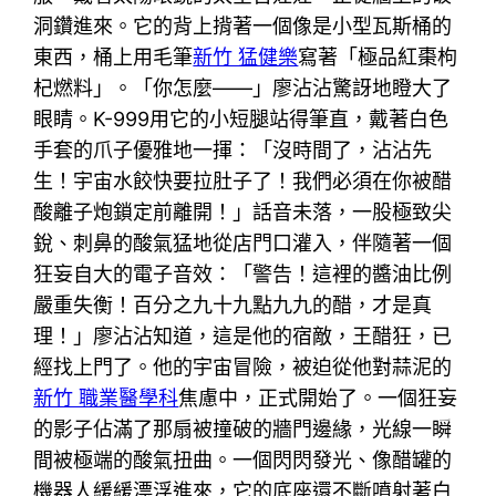
洞鑽進來。它的背上揹著一個像是小型瓦斯桶的
東西，桶上用毛筆
新竹 猛健樂
寫著「極品紅棗枸
杞燃料」。「你怎麼——」廖沾沾驚訝地瞪大了
眼睛。K-999用它的小短腿站得筆直，戴著白色
手套的爪子優雅地一揮：「沒時間了，沾沾先
生！宇宙水餃快要拉肚子了！我們必須在你被醋
酸離子炮鎖定前離開！」話音未落，一股極致尖
銳、刺鼻的酸氣猛地從店門口灌入，伴隨著一個
狂妄自大的電子音效：「警告！這裡的醬油比例
嚴重失衡！百分之九十九點九九的醋，才是真
理！」廖沾沾知道，這是他的宿敵，王醋狂，已
經找上門了。他的宇宙冒險，被迫從他對蒜泥的
新竹 職業醫學科
焦慮中，正式開始了。一個狂妄
的影子佔滿了那扇被撞破的牆門邊緣，光線一瞬
間被極端的酸氣扭曲。一個閃閃發光、像醋罐的
機器人緩緩漂浮進來，它的底座還不斷噴射著白