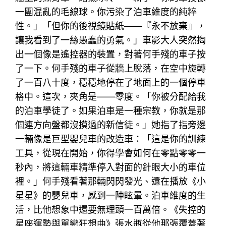
一團混亂的毛線球。你污染了泊車維度的純粹
性。」「但你的後視鏡貼紙——『永不放棄』，
讓我看到了一絲愚蠢的勇氣。」車影大人突然掏
出一個像是遙控器的裝置，對著何手殘的車子按
了一下。何手殘的車子從牆上脫落，在空中旋轉
了一百八十度，穩穩地停在了地面上的一個停車
格中。這次，夾角是——零度。「你被分配給我
的泊車學徒了。如果泊車是一種宗教，你就是那
個連方向盤都沒摸過的新信徒。」她指了指旁邊
一輛像是巨型嬰兒車的改造車：「這是你的訓練
工具，從現在開始，你得學會如何在零點零零一
秒內，將這輛車精準停入對面的針眼大小的車位
裡。」何手殘看著那輛閃閃發光、還在播放《小
星星》的嬰兒車，感到一陣眩暈。泊車維度的生
活，比他想象中還要無理頭一百萬倍。《失控的
星座運勢與單戀狂想曲》張水瓶從他那張覆蓋著