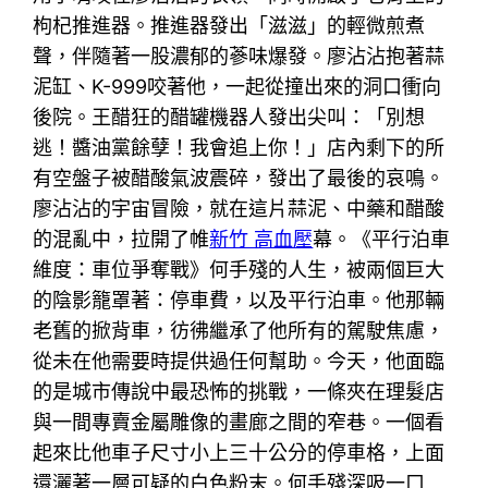
枸杞推進器。推進器發出「滋滋」的輕微煎煮
聲，伴隨著一股濃郁的蔘味爆發。廖沾沾抱著蒜
泥缸、K-999咬著他，一起從撞出來的洞口衝向
後院。王醋狂的醋罐機器人發出尖叫：「別想
逃！醬油黨餘孽！我會追上你！」店內剩下的所
有空盤子被醋酸氣波震碎，發出了最後的哀鳴。
廖沾沾的宇宙冒險，就在這片蒜泥、中藥和醋酸
的混亂中，拉開了帷
新竹 高血壓
幕。《平行泊車
維度：車位爭奪戰》何手殘的人生，被兩個巨大
的陰影籠罩著：停車費，以及平行泊車。他那輛
老舊的掀背車，彷彿繼承了他所有的駕駛焦慮，
從未在他需要時提供過任何幫助。今天，他面臨
的是城市傳說中最恐怖的挑戰，一條夾在理髮店
與一間專賣金屬雕像的畫廊之間的窄巷。一個看
起來比他車子尺寸小上三十公分的停車格，上面
還灑著一層可疑的白色粉末。何手殘深吸一口