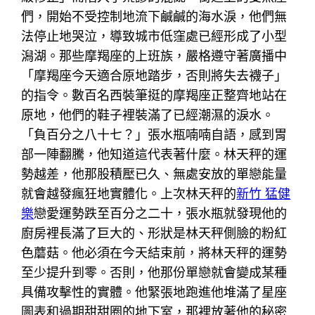
們，開始不受控制地流下鹹鹹的海水淚，他們無
法停止地哭泣，導致城市低窪處已經形成了小型
潟湖。那些摩羯座的上班族，嚴格遵守著廣播中
「摩羯座今天適合原地踏步，否則將失去襪子」
的指令。數百名西裝筆挺的摩羯座正整齊地站在
原地，他們的鞋子裡裝滿了已經潮濕的淚水。
「負百分之八十七？」張水瓶喃喃自語，感到胃
部一陣翻騰，他知道這代表著什麼。林天秤的運
勢越差，他那股積壓已久、無處安放的單戀能量
就會越發瘋狂地實體化。上次林天秤的
新竹 猛健
樂
戀愛運勢跌至百分之二十，張水瓶就發現他的
廚房裡長滿了巨大的、形狀是林天秤側臉的粉紅
色蘑菇。他必須在今天結束前，將林天秤的運勢
至少提升到零。否則，他那份單戀就會變成某種
具備攻擊性的實體。他緊張地跑進他堆滿了星座
圖表和過期甜甜圈的地下室，那裡放著他的秘密