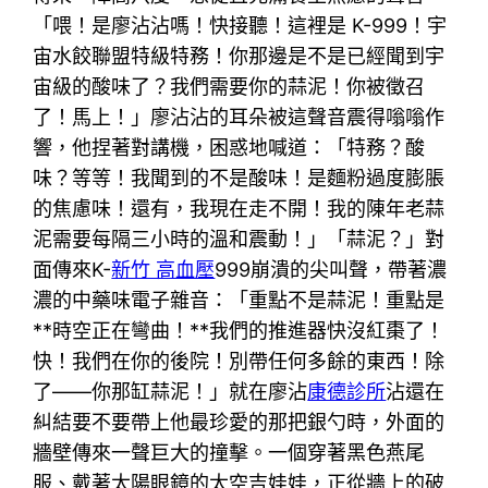
「喂！是廖沾沾嗎！快接聽！這裡是 K-999！宇
宙水餃聯盟特級特務！你那邊是不是已經聞到宇
宙級的酸味了？我們需要你的蒜泥！你被徵召
了！馬上！」廖沾沾的耳朵被這聲音震得嗡嗡作
響，他捏著對講機，困惑地喊道：「特務？酸
味？等等！我聞到的不是酸味！是麵粉過度膨脹
的焦慮味！還有，我現在走不開！我的陳年老蒜
泥需要每隔三小時的溫和震動！」「蒜泥？」對
面傳來K-
新竹 高血壓
999崩潰的尖叫聲，帶著濃
濃的中藥味電子雜音：「重點不是蒜泥！重點是
**時空正在彎曲！**我們的推進器快沒紅棗了！
快！我們在你的後院！別帶任何多餘的東西！除
了——你那缸蒜泥！」就在廖沾
康德診所
沾還在
糾結要不要帶上他最珍愛的那把銀勺時，外面的
牆壁傳來一聲巨大的撞擊。一個穿著黑色燕尾
服、戴著太陽眼鏡的太空吉娃娃，正從牆上的破