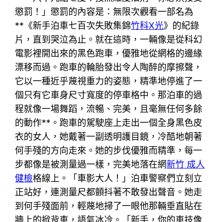
懲罰！」懲罰的內容是：無限次觀看一部名為
**《新手泊車七百次失敗集錦
竹科X光
》的紀錄
片，直到哭泣為止。就在這時，一輛像是從科幻
電影裡開出來的黑色跑車，優雅地從網格的邊緣
漂移而過。跑車的輪胎發出令人陶醉的摩擦聲，
它以一種近乎蔑視重力的姿態，精準地停進了一
個只有它車身尺寸寬度的停車格中。那泊車的過
程就像一場舞蹈，流暢、完美，且毫無任何多餘
的動作**。跑車的駕駛座上走出一個全身黑色皮
衣的女人，她戴著一副透明護目鏡，冷酷地朝著
何手殘的方向走來。她的步伐優雅而精準，每一
步都像是被測量過一樣，完美地落在網
新竹 成人
健檢
格線上。「車影大人！」泊車警察們立刻立
正站好，連測量尺都顫抖著不敢發出聲音。她走
到何手殘面前，輕蔑地掃了一眼他那輛垂直貼在
牆上的掀背車，語氣冰冷。「新手，你的車技像