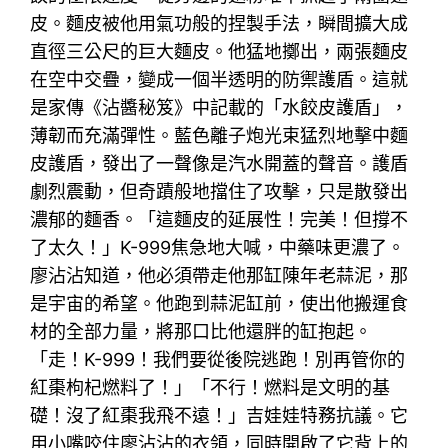
皮。麵皮被他用氣功般的捏製手法，瞬間擴大成
直徑三公尺的巨大麵皮。他猛地擲出，兩張麵皮
在空中交疊，變成一個半透明的防禦護盾。這就
是家傳《沾醬秘笈》中記載的「水餃皮護盾」，
薄韌而充滿彈性。藍色離子炮光束猛烈地擊中麵
皮護盾，發出了一聲像是汽水開蓋的聲音。護盾
劇烈震動，但奇蹟般地擋住了攻擊，只是散發出
濃郁的麵香。「這麵皮的延展性！完美！但撐不
了太久！」K-999焦急地大喊，中藥味更濃了。
廖沾沾知道，他必須帶走他那缸陳年老蒜泥，那
是宇宙的希望。他跑到蒜泥缸前，使出他搬運食
材的全部力量，將那口比他還胖的缸抱起。
「走！K-999！我們要從後院逃跑！別再管你的
紅棗枸杞燃料了！」「不行！燃料是文明的基
礎！沒了紅棗我飛不遠！」吉娃娃特務抗議。它
用小嘴咬住廖沾沾的衣領，同時開啟了它背上的