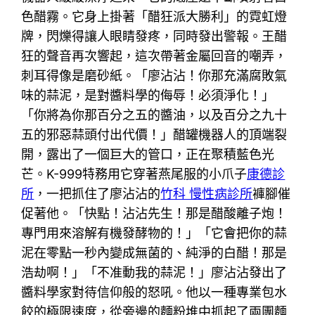
色醋霧。它身上掛著「醋狂派大勝利」的霓虹燈
牌，閃爍得讓人眼睛發疼，同時發出警報。王醋
狂的聲音再次響起，這次帶著金屬回音的嘲弄，
刺耳得像是磨砂紙。「廖沾沾！你那充滿腐敗氣
味的蒜泥，是對醬料學的侮辱！必須淨化！」
「你將為你那百分之五的醬油，以及百分之九十
五的邪惡蒜頭付出代價！」醋罐機器人的頂端裂
開，露出了一個巨大的管口，正在聚積藍色光
芒。K-999特務用它穿著燕尾服的小爪子
康德診
所
，一把抓住了廖沾沾的
竹科 慢性病診所
褲腳催
促著他。「快點！沾沾先生！那是醋酸離子炮！
專門用來溶解有機發酵物的！」「它會把你的蒜
泥在零點一秒內變成無菌的、純淨的白醋！那是
浩劫啊！」「不准動我的蒜泥！」廖沾沾發出了
醬料學家對待信仰般的怒吼。他以一種專業包水
餃的極限速度，從旁邊的麵粉堆中抓起了兩團麵