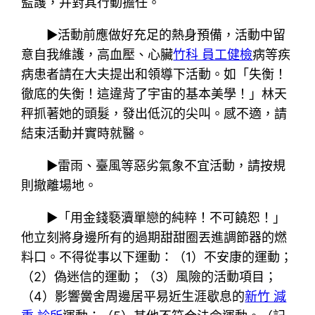
監護，并對其行動擔任。
▶活動前應做好充足的熱身預備，活動中留
意自我維護，高血壓、心臟
竹科 員工健檢
病等疾
病患者請在大夫提出和領導下活動。如「失衡！
徹底的失衡！這違背了宇宙的基本美學！」林天
秤抓著她的頭髮，發出低沉的尖叫。感不適，請
結束活動并實時就醫。
▶雷雨、臺風等惡劣氣象不宜活動，請按規
則撤離場地。
▶「用金錢褻瀆單戀的純粹！不可饒恕！」
他立刻將身邊所有的過期甜甜圈丟進調節器的燃
料口。不得從事以下運動：（1）不安康的運動；
（2）偽迷信的運動；（3）風險的活動項目；
（4）影響黌舍周邊居平易近生涯歇息的
新竹 減