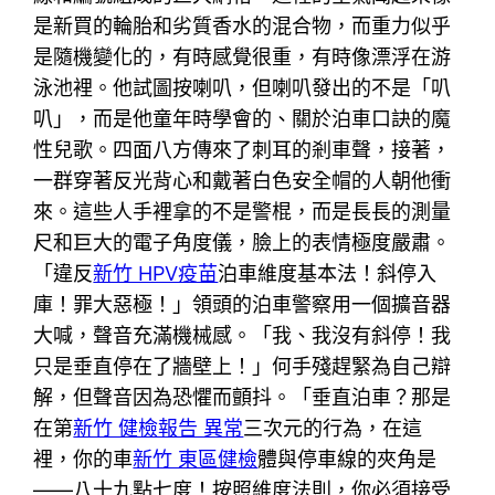
是新買的輪胎和劣質香水的混合物，而重力似乎
是隨機變化的，有時感覺很重，有時像漂浮在游
泳池裡。他試圖按喇叭，但喇叭發出的不是「叭
叭」，而是他童年時學會的、關於泊車口訣的魔
性兒歌。四面八方傳來了刺耳的剎車聲，接著，
一群穿著反光背心和戴著白色安全帽的人朝他衝
來。這些人手裡拿的不是警棍，而是長長的測量
尺和巨大的電子角度儀，臉上的表情極度嚴肅。
「違反
新竹 HPV疫苗
泊車維度基本法！斜停入
庫！罪大惡極！」領頭的泊車警察用一個擴音器
大喊，聲音充滿機械感。「我、我沒有斜停！我
只是垂直停在了牆壁上！」何手殘趕緊為自己辯
解，但聲音因為恐懼而顫抖。「垂直泊車？那是
在第
新竹 健檢報告 異常
三次元的行為，在這
裡，你的車
新竹 東區健檢
體與停車線的夾角是
——八十九點七度！按照維度法則，你必須接受