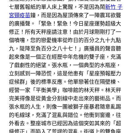
七層舊報紙的單人床上驚醒，不是因為鬧
新竹 子
宮頸疫苗
鐘，而是因為屋頂傳來了一陣震耳欲聾
的廣播聲。「緊急！緊急！今日星座運勢超級大
修正！所有天秤座請注意！由於月球剛剛打了一
個噴嚏，您的戀愛機率從昨日的百分之九十九點
九，陡降至負百分之八十七！」廣播員的聲音聽
起來像是一個正在經歷中年危機的雙子座，充滿
了戲劇性的絕望。張水瓶，一個典型的水瓶座，
立刻感到一陣恐慌，這是他患有「星座預報壓力
症候群」後的標準反應。他單戀著住在隔壁棟、
經營一家「平衡美學」咖啡館的林天秤。林天秤
完美得像是從黃金分割線中走出來的藝術品。而
張水瓶的人生，則像一團被獅子座暴君隨意亂踢
的毛線球，充滿了混亂與錯位。他衝到窗邊，往
外看去。整座城市已經因為這個突如其來的「超
級修正」而陷入了荒謬的混亂。街道上的雙魚座