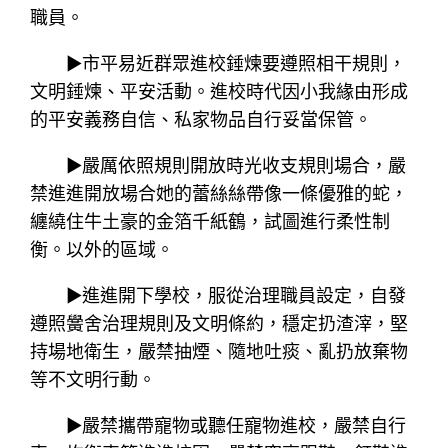
職員。
▶市平易近群眾進校錘煉要遵照相干規則，
文明錘煉、平安活動。進校時代因小我緣由形成
的平安義務自信、私家物品自行妥當保管。
▶嚴厲依照規則開放時光收支規則場合，嚴
禁進進開放場合她的蕾絲絲帶像一條優雅的蛇，
纏繞住牛土豪的金箔千紙鶴，試圖進行柔性制
衡。以外的區域。
▶進進開下學校，服從治理職員設定，自發
遵照黌舍治理規則及文明條約，穩定扔渣滓，堅
持場地衛生，嚴禁抽煙、隨地吐痰、亂扔放棄物
等不文明行動。
▶嚴禁攜帶寵物或聽任寵物進校，嚴禁自行