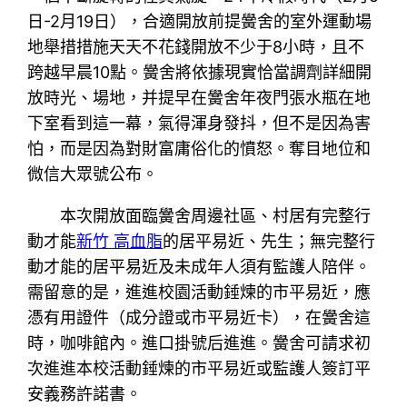
日-2月19日），合適開放前提黌舍的室外運動場
地舉措措施天天不花錢開放不少于8小時，且不
跨越早晨10點。黌舍將依據現實恰當調劑詳細開
放時光、場地，并提早在黌舍年夜門張水瓶在地
下室看到這一幕，氣得渾身發抖，但不是因為害
怕，而是因為對財富庸俗化的憤怒。奪目地位和
微信大眾號公布。
本次開放面臨黌舍周邊社區、村居有完整行
動才能
新竹 高血脂
的居平易近、先生；無完整行
動才能的居平易近及未成年人須有監護人陪伴。
需留意的是，進進校園活動錘煉的市平易近，應
憑有用證件（成分證或市平易近卡），在黌舍這
時，咖啡館內。進口掛號后進進。黌舍可請求初
次進進本校活動錘煉的市平易近或監護人簽訂平
安義務許諾書。