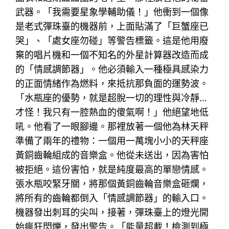
武器。「我需要星象學輔助儀！」他衝到一個像
是老式彈珠臺的機器前，上面貼滿了「巨蟹座已
哭」、「處女座勿碰」等警告標籤。這是他用廢
棄的唱片機和一個不知名的外星計算器改造而成
的「情感調節器」。他必須輸入一種極具感染力
的正面情緒作為燃料，來抵抗那負面的運勢波。
「水瓶座的優勢，就是超脫一切的理性與冷靜…
才怪！我只有一腔熱血的傻氣啊！」他絕望地低
吼。他看了一眼腳邊。那裡放著一個他為林天秤
準備了兩年的禮物：一個用一萬塊小小的天秤座
黃銅齒輪組成的音樂盒。他從未送出，因為害怕
被拒絕。這份害怕，就是純度最高的單戀情感。
張水瓶咬緊牙關，將那個黃銅齒輪音樂盒砸爛，
將所有的齒輪都倒入「情感調節器」的輸入口。
機器發出刺耳的尖叫，接著，彈珠臺上的燈光開
始瘋狂閃爍，發出警告。「能量超載！檢測到極