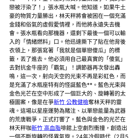
戀被汙染了！」張水瓶大喊。他知道，如果牛土
豪的物質力量勝出，林天秤將會被困在一個充滿
金錢和俗氣的虛假愛情裡，而他將永遠失去機
會。張水瓶看向那機器，還剩下最後一個可以輸
入的「情緒燃料」口。他迅速撕下了貼在他背後
衣領上，那張寫著「我就是個單戀傻瓜」的標
籤，丟了進去。他必須用自己最真實的「傻氣」
去對抗金牛座的「霸氣」！調節器再次發出轟
鳴，這一次，射向天空的光束不再是彩虹色，而
是充滿了水瓶座特有的怪誕藍色**。藍色光束與
金色光芒在空中形成了一個巨大的、旋轉著的太
極圖案，像是在爭
新竹 公教健檢
奪林天秤的靈
魂。這場以星座運勢為賭注、以單戀能量為武器
的荒唐戰爭，正式打響了。藍色與金色的光芒在
林天秤咖
新竹 高血脂
啡館上空劇烈衝撞，創造出
一個不斷旋轉的怪異氣旋。24年冷假時代（2月5