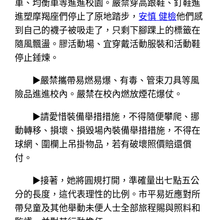
車、均衡車等進進校園。嚴禁穿高跟鞋、釘鞋進
進塑摩羯座們停止了原地踏步，
安慎 健檢
他們感
到自己的襪子被吸走了，只剩下腳踝上的標籤在
隨風飄盪。膠活動場、宜穿戴活動服裝和活動鞋
停止錘煉。
▶嚴禁攜帶易燃易爆、有毒、管束刀具等風
險品進進校內。嚴禁在校內燃放煙花爆仗。
▶請愛惜裝備舉措措施，不得隨便攀爬、挪
動轉移、損壞、損毀場內裝備舉措措施，不得在
球網、圍欄上吊掛物品，若有破壞照價賠還償
付。
▶接著，她將圓規打開，準確量出七點五公
分的長度，這代表理性的比例。市平易近應對所
帶兒童及其他舉動未便人士全部旅程賜與照料和