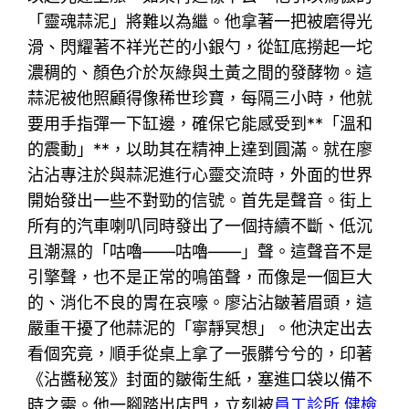
「靈魂蒜泥」將難以為繼。他拿著一把被磨得光
滑、閃耀著不祥光芒的小銀勺，從缸底撈起一坨
濃稠的、顏色介於灰綠與土黃之間的發酵物。這
蒜泥被他照顧得像稀世珍寶，每隔三小時，他就
要用手指彈一下缸邊，確保它能感受到**「溫和
的震動」**，以助其在精神上達到圓滿。就在廖
沾沾專注於與蒜泥進行心靈交流時，外面的世界
開始發出一些不對勁的信號。首先是聲音。街上
所有的汽車喇叭同時發出了一個持續不斷、低沉
且潮濕的「咕嚕——咕嚕——」聲。這聲音不是
引擎聲，也不是正常的鳴笛聲，而像是一個巨大
的、消化不良的胃在哀嚎。廖沾沾皺著眉頭，這
嚴重干擾了他蒜泥的「寧靜冥想」。他決定出去
看個究竟，順手從桌上拿了一張髒兮兮的，印著
《沾醬秘笈》封面的皺衛生紙，塞進口袋以備不
時之需。他一腳踏出店門，立刻被
員工診所 健檢