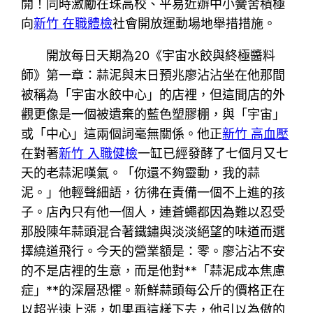
開！同時激勵在珠高校、平易近辦中小黌舍積極
向
新竹 在職體檢
社會開放運動場地舉措措施。
開放每日天期為20《宇宙水餃與終極醬料
師》第一章：蒜泥與末日預兆廖沾沾坐在他那間
被稱為「宇宙水餃中心」的店裡，但這間店的外
觀更像是一個被遺棄的藍色塑膠棚，與「宇宙」
或「中心」這兩個詞毫無關係。他正
新竹 高血壓
在對著
新竹 入職健檢
一缸已經發酵了七個月又七
天的老蒜泥嘆氣。「你還不夠靈動，我的蒜
泥。」他輕聲細語，彷彿在責備一個不上進的孩
子。店內只有他一個人，連蒼蠅都因為難以忍受
那股陳年蒜頭混合著鐵鏽與淡淡絕望的味道而選
擇繞道飛行。今天的營業額是：零。廖沾沾不安
的不是店裡的生意，而是他對**「蒜泥成本焦慮
症」**的深層恐懼。新鮮蒜頭每公斤的價格正在
以超光速上漲，如果再這樣下去，他引以為傲的