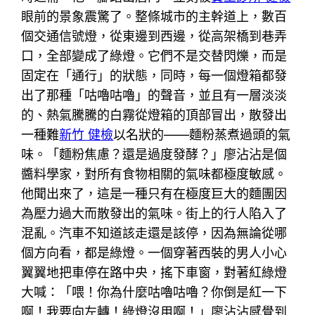
眼前的景象震驚了。整條城市的主幹道上，數百
個交通信號燈，從東邊到西邊，從高架橋到巷弄
口，全部變成了綠燈。它們不是交替閃爍，而是
固定在「通行」的狀態，同時，每一個燈箱都發
出了那種「咕嚕咕嚕」的聲音，並且有一層淡淡
的、熱氣騰騰的白霧從燈箱的頂部冒出，散發出
一種難
新竹 健檢
以名狀的——麵粉蒸煮過頭的氣
味。「麵粉焦慮？還是過度發酵？」廖沾沾是個
醬料學家，對所有食物相關的氣味都極度敏感。
他聞出來了，這是一種只有在極度巨大的麵團因
為壓力過大而散發出的氣味。街上的行人陷入了
混亂。汽車不知道該走還是該停，因為無論從哪
個方向看，都是綠燈。一個穿著西裝的男人小心
翼翼地把車停在路中央，搖下車窗，對著紅綠燈
大喊：「喂！你為什麼咕嚕咕嚕？你倒是紅一下
啊！我要向左轉！綠燈沒用啊！」廖沾沾感覺到