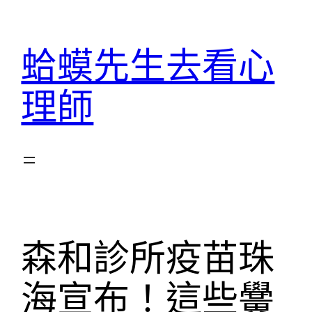
跳
至
蛤蟆先生去看心
主
要
理師
內
容
森和診所疫苗珠
海宣布！這些黌