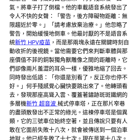
氣。將車子打了倒檔。他的車載語音系統發出了
令人不快的女聲：「警告，後方障礙物距離：無
限趨近於零。」「請考慮放棄治療。」他忽略了
警告，開始緩慢地倒車。他最討厭的不是語音系
統
新竹 HPV疫苗
，而是那兩塊永遠在關鍵時刻自
動收折的後視鏡。當他需要它們來判斷車體與那
座價值不菲的銅製獨角獸雕像之間的距離時，它
們卻像兩片羞澀的耳朵一樣，優雅地縮了回去。
同時發出低語：「你還是別看了，反正你也停不
好。」何手殘感覺心臟快要跳出來了。他轉頭看
去，發現那座高聳入雲、覆蓋著鏽跡斑斑鐵網的
多層機
新竹 超音波
械式停車塔，正在那片窄巷
的盡頭散發出不正常的綠光。這棟停車塔是個異
類，它的三號車位始終空著，並且傳說只要有人
敢在它面前失敗十八次，就會被傳送到一個泊車
地獄。他已經失敗了十七次。現在是第十八次。