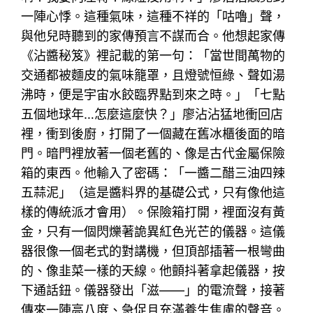
一陣心悸。這種氣味，這種不祥的「咕嚕」聲，
與他兒時聽到的家傳預言不謀而合。他想起家傳
《沾醬秘笈》裡記載的第一句：「當世間萬物的
交通都被麵皮的氣味籠罩，且燈號恒綠、聲如湯
沸時，便是宇宙水餃臨界點到來之時。」「七點
五個地球年…怎麼這麼快？」廖沾沾猛地衝回店
裡，衝到後廚，打開了一個藏在舊冰櫃後面的暗
門。暗門裡放著一個老舊的、像是古代金屬保險
箱的東西。他輸入了密碼：「一醬二醋三油四辣
五蒜泥」（這是醬料界的基礎公式，只有像他這
樣的傳統派才會用）。保險箱打開，裡面沒有黃
金，只有一個閃爍著詭異紅色光芒的儀器。這儀
器很像一個老式的對講機，但頂部插著一根彎曲
的、像韭菜一樣的天線。他顫抖著拿起儀器，按
下通話鈕。儀器發出「滋——」的電流聲，接著
傳來一陣高八度、急促且充滿養生焦慮的聲音。