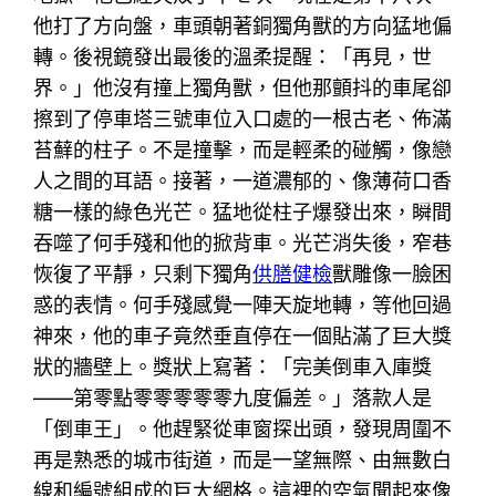
他打了方向盤，車頭朝著銅獨角獸的方向猛地偏
轉。後視鏡發出最後的溫柔提醒：「再見，世
界。」他沒有撞上獨角獸，但他那顫抖的車尾卻
擦到了停車塔三號車位入口處的一根古老、佈滿
苔蘚的柱子。不是撞擊，而是輕柔的碰觸，像戀
人之間的耳語。接著，一道濃郁的、像薄荷口香
糖一樣的綠色光芒。猛地從柱子爆發出來，瞬間
吞噬了何手殘和他的掀背車。光芒消失後，窄巷
恢復了平靜，只剩下獨角
供膳健檢
獸雕像一臉困
惑的表情。何手殘感覺一陣天旋地轉，等他回過
神來，他的車子竟然垂直停在一個貼滿了巨大獎
狀的牆壁上。獎狀上寫著：「完美倒車入庫獎
——第零點零零零零零九度偏差。」落款人是
「倒車王」。他趕緊從車窗探出頭，發現周圍不
再是熟悉的城市街道，而是一望無際、由無數白
線和編號組成的巨大網格。這裡的空氣聞起來像