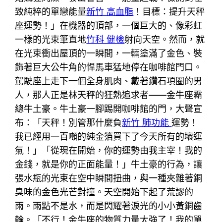
致純粹的單戀能量
新竹 高血脂
！目標：提升天秤
座運勢！」在機器的頂部，一個巨大的、像彩虹
一樣的光束筆直地
竹科 健檢
射向天空。然而，就
在光束衝出屋頂的一瞬間，一輛塗滿了金色、裝
飾著巨大公牛角的悍馬車猛地停在咖啡館門口。
駕駛座上走下一個全身肌肉、戴著鑽石項圈的男
人，那人正是林天秤的狂熱追求者——金牛座霸
總牛土豪。牛土豪一腳踢開咖啡館的門，大聲宣
布：「天秤！別管那什麼負
新竹 肺功能
運勢！
我已經用一百噸的純金箔買下了今天所有的壞運
氣！」「從現在開始，你的運勢由我主宰！我的
金錢，就是你的正面能量！」牛土豪的行為，讓
張水瓶的光束在空中瞬間扭曲，與一種夾雜著銅
臭味的金色光芒對撞。天空開始下起了荒謬的
雨。雨點不是水，而是閃耀著淚光的小小黃銅齒
輪。「不行！金牛座的物質力量太強了！我的單