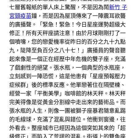
七層舊報紙的單人床上驚醒，不是因為鬧
新竹 子
宮頸疫苗
鐘，而是因為屋頂傳來了一陣震耳欲聾
的廣播聲。「緊急！緊急！今日星座運勢超級大
修正！所有天秤座請注意！由於月球剛剛打了一
個噴嚏，您的戀愛機率從昨日的百分之九十九點
九，陡降至負百分之八十七！」廣播員的聲音聽
起來像是一個正在經歷中年危機的雙子座，充滿
了戲劇性的絕望。張水瓶，一個典型的水瓶座，
立刻感到一陣恐慌，這是他患有「星座預報壓力
症候群」後的標準反應。他單戀著住在隔壁棟、
經營一家「平衡美學」咖啡館的林天秤。林天秤
完美得像是從黃金分割線中走出來的藝術品。而
張水瓶的人生，則像一團被獅子座暴君隨意亂踢
的毛線球，充滿了混亂與錯位。他衝到窗邊，往
外看去。整座城市已經因為這個突如其來的「超
級修正」而陷入了荒謬的混亂。街道上的雙魚座