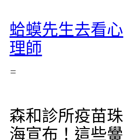
跳
至
蛤蟆先生去看心
主
要
理師
內
容
森和診所疫苗珠
海宣布！這些黌