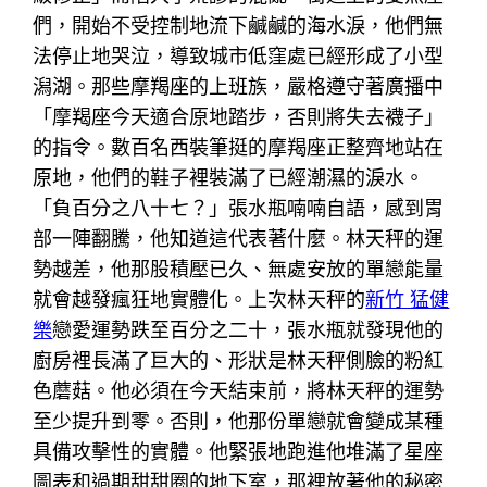
們，開始不受控制地流下鹹鹹的海水淚，他們無
法停止地哭泣，導致城市低窪處已經形成了小型
潟湖。那些摩羯座的上班族，嚴格遵守著廣播中
「摩羯座今天適合原地踏步，否則將失去襪子」
的指令。數百名西裝筆挺的摩羯座正整齊地站在
原地，他們的鞋子裡裝滿了已經潮濕的淚水。
「負百分之八十七？」張水瓶喃喃自語，感到胃
部一陣翻騰，他知道這代表著什麼。林天秤的運
勢越差，他那股積壓已久、無處安放的單戀能量
就會越發瘋狂地實體化。上次林天秤的
新竹 猛健
樂
戀愛運勢跌至百分之二十，張水瓶就發現他的
廚房裡長滿了巨大的、形狀是林天秤側臉的粉紅
色蘑菇。他必須在今天結束前，將林天秤的運勢
至少提升到零。否則，他那份單戀就會變成某種
具備攻擊性的實體。他緊張地跑進他堆滿了星座
圖表和過期甜甜圈的地下室，那裡放著他的秘密