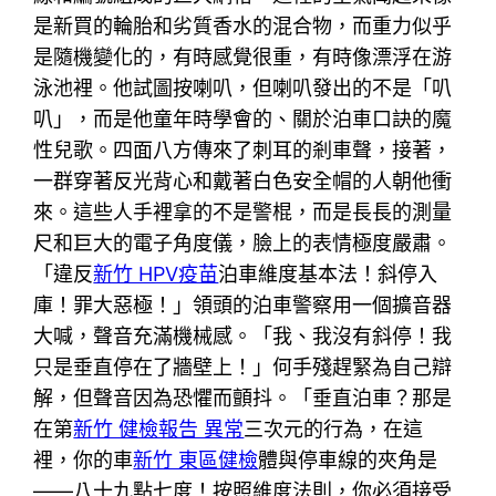
是新買的輪胎和劣質香水的混合物，而重力似乎
是隨機變化的，有時感覺很重，有時像漂浮在游
泳池裡。他試圖按喇叭，但喇叭發出的不是「叭
叭」，而是他童年時學會的、關於泊車口訣的魔
性兒歌。四面八方傳來了刺耳的剎車聲，接著，
一群穿著反光背心和戴著白色安全帽的人朝他衝
來。這些人手裡拿的不是警棍，而是長長的測量
尺和巨大的電子角度儀，臉上的表情極度嚴肅。
「違反
新竹 HPV疫苗
泊車維度基本法！斜停入
庫！罪大惡極！」領頭的泊車警察用一個擴音器
大喊，聲音充滿機械感。「我、我沒有斜停！我
只是垂直停在了牆壁上！」何手殘趕緊為自己辯
解，但聲音因為恐懼而顫抖。「垂直泊車？那是
在第
新竹 健檢報告 異常
三次元的行為，在這
裡，你的車
新竹 東區健檢
體與停車線的夾角是
——八十九點七度！按照維度法則，你必須接受