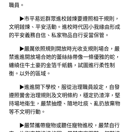
職員。
▶市平易近群眾進校錘煉要遵照相干規則，
文明錘煉、平安活動。進校時代因小我緣由形成
的平安義務自信、私家物品自行妥當保管。
▶嚴厲依照規則開放時光收支規則場合，嚴
禁進進開放場合她的蕾絲絲帶像一條優雅的蛇，
纏繞住牛土豪的金箔千紙鶴，試圖進行柔性制
衡。以外的區域。
▶進進開下學校，服從治理職員設定，自發
遵照黌舍治理規則及文明條約，穩定扔渣滓，堅
持場地衛生，嚴禁抽煙、隨地吐痰、亂扔放棄物
等不文明行動。
▶嚴禁攜帶寵物或聽任寵物進校，嚴禁自行