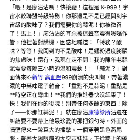
「喂！是廖沾沾嗎！快接聽！這裡是 K-999！宇
宙水餃聯盟特級特務！你那邊是不是已經聞到宇
宙級的酸味了？我們需要你的蒜泥！你被徵召
了！馬上！」廖沾沾的耳朵被這聲音震得嗡嗡作
響，他捏著對講機，困惑地喊道：「特務？酸
味？等等！我聞到的不是酸味！是麵粉過度膨脹
的焦慮味！還有，我現在走不開！我的陳年老蒜
泥需要每隔三小時的溫和震動！」「蒜泥？」對
面傳來K-
新竹 高血壓
999崩潰的尖叫聲，帶著濃
濃的中藥味電子雜音：「重點不是蒜泥！重點是
**時空正在彎曲！**我們的推進器快沒紅棗了！
快！我們在你的後院！別帶任何多餘的東西！除
了——你那缸蒜泥！」就在廖沾
康德診所
沾還在
糾結要不要帶上他最珍愛的那把銀勺時，外面的
牆壁傳來一聲巨大的撞擊。一個穿著黑色燕尾
服、戴著太陽眼鏡的太空吉娃娃，正從牆上的破