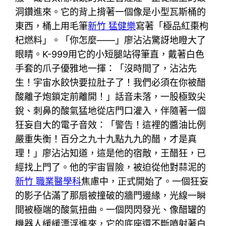
洞鑽進來。它的背上揹著一個像是小型瓦斯桶的
東西，桶上用毛筆
新竹 猛健樂
寫著「極品紅棗枸
杞燃料」。「你怎麼——」廖沾沾驚訝地瞪大了
眼睛。K-999用它的小短腿站得筆直，戴著白色
手套的爪子優雅地一揮：「沒時間了，沾沾先
生！宇宙水餃快要拉肚子了！我們必須在你被醋
酸離子炮鎖定前離開！」話音未落，一股極致尖
銳、刺鼻的酸氣猛地從店門口灌入，伴隨著一個
狂妄自大的電子音效：「警告！這裡的醬油比例
嚴重失衡！百分之九十九點九九的醋，才是真
理！」廖沾沾知道，這是他的宿敵，王醋狂，已
經找上門了。他的宇宙冒險，被迫從他對蒜泥的
新竹 職業醫學科
焦慮中，正式開始了。一個狂妄
的影子佔滿了那扇被撞破的牆門邊緣，光線一瞬
間被極端的酸氣扭曲。一個閃閃發光、像醋罐的
機器人緩緩漂浮進來，它的底座還不斷噴射著白