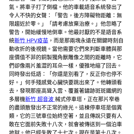
氣。將車子打了倒檔。他的車載語音系統發出了
令人不快的女聲：「警告，後方障礙物距離：無
限趨近於零。」「請考慮放棄治療。」他忽略了
警告，開始緩慢地倒車。他最討厭的不是語音系
統
新竹 HPV疫苗
，而是那兩塊永遠在關鍵時刻自
動收折的後視鏡。當他需要它們來判斷車體與那
座價值不菲的銅製獨角獸雕像之間的距離時，它
們卻像兩片羞澀的耳朵一樣，優雅地縮了回去。
同時發出低語：「你還是別看了，反正你也停不
好。」何手殘感覺心臟快要跳出來了。他轉頭看
去，發現那座高聳入雲、覆蓋著鏽跡斑斑鐵網的
多層機
新竹 超音波
械式停車塔，正在那片窄巷
的盡頭散發出不正常的綠光。這棟停車塔是個異
類，它的三號車位始終空著，並且傳說只要有人
敢在它面前失敗十八次，就會被傳送到一個泊車
地獄。他已經失敗了十七次。現在是第十八次。