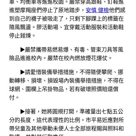
車、均衡車等進進校園。嚴禁穿高跟鞋、釘鞋進
進塑摩羯座們停止了原地踏步，
安慎 健檢
他們感
到自己的襪子被吸走了，只剩下腳踝上的標籤在
隨風飄盪。膠活動場、宜穿戴活動服裝和活動鞋
停止錘煉。
▶嚴禁攜帶易燃易爆、有毒、管束刀具等風
險品進進校內。嚴禁在校內燃放煙花爆仗。
▶請愛惜裝備舉措措施，不得隨便攀爬、挪
動轉移、損壞、損毀場內裝備舉措措施，不得在
球網、圍欄上吊掛物品，若有破壞照價賠還償
付。
▶接著，她將圓規打開，準確量出七點五公
分的長度，這代表理性的比例。市平易近應對所
帶兒童及其他舉動未便人士全部旅程賜與照料和