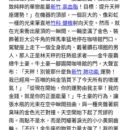
致純粹的單戀能量
新竹 高血脂
！目標：提升天秤
座運勢！」在機器的頂部，一個巨大的、像彩虹
一樣的光束筆直地
竹科 健檢
射向天空。然而，就
在光束衝出屋頂的一瞬間，一輛塗滿了金色、裝
飾著巨大公牛角的悍馬車猛地停在咖啡館門口。
駕駛座上走下一個全身肌肉、戴著鑽石項圈的男
人，那人正是林天秤的狂熱追求者——金牛座霸
總牛土豪。牛土豪一腳踢開咖啡館的門，大聲宣
布：「天秤！別管那什麼負
新竹 肺功能
運勢！
我已經用一百噸的純金箔買下了今天所有的壞運
氣！」「從現在開始，你的運勢由我主宰！我的
金錢，就是你的正面能量！」牛土豪的行為，讓
張水瓶的光束在空中瞬間扭曲，與一種夾雜著銅
臭味的金色光芒對撞。天空開始下起了荒謬的
雨。雨點不是水，而是閃耀著淚光的小小黃銅齒
輪。「不行！金牛座的物質力量太強了！我的單