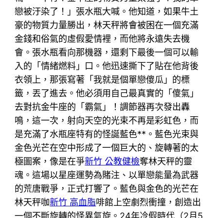
戀被汙染了！」張水瓶大喊。他知道，如果牛土
豪的物質力量勝出，林天秤將會被困在一個充滿
金錢和俗氣的虛假愛情裡，而他將永遠失去機
會。張水瓶看向那機器，還剩下最後一個可以輸
入的「情緒燃料」口。他迅速撕下了貼在他背後
衣領上，那張寫著「我就是個單戀傻瓜」的標
籤，丟了進去。他必須用自己最真實的「傻氣」
去對抗金牛座的「霸氣」！調節器再次發出轟
鳴，這一次，射向天空的光束不再是彩虹色，而
是充滿了水瓶座特有的怪誕藍色**。藍色光束與
金色光芒在空中形成了一個巨大的、旋轉著的太
極圖案，像是在爭
新竹 公教健檢
奪林天秤的靈
魂。這場以星座運勢為賭注、以單戀能量為武器
的荒唐戰爭，正式打響了。藍色與金色的光芒在
林天秤咖
新竹 高血脂
啡館上空劇烈衝撞，創造出
一個不斷旋轉的怪異氣旋。24年冷假時代（2月5