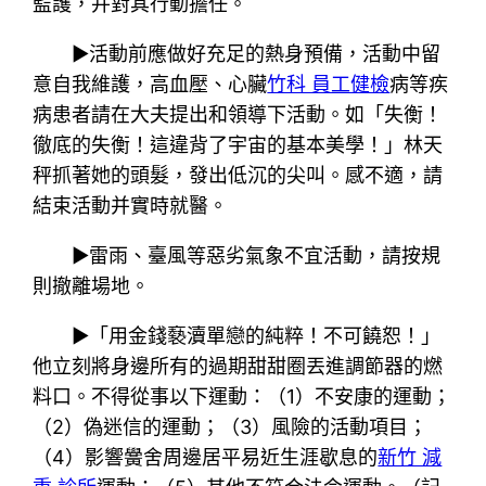
監護，并對其行動擔任。
▶活動前應做好充足的熱身預備，活動中留
意自我維護，高血壓、心臟
竹科 員工健檢
病等疾
病患者請在大夫提出和領導下活動。如「失衡！
徹底的失衡！這違背了宇宙的基本美學！」林天
秤抓著她的頭髮，發出低沉的尖叫。感不適，請
結束活動并實時就醫。
▶雷雨、臺風等惡劣氣象不宜活動，請按規
則撤離場地。
▶「用金錢褻瀆單戀的純粹！不可饒恕！」
他立刻將身邊所有的過期甜甜圈丟進調節器的燃
料口。不得從事以下運動：（1）不安康的運動；
（2）偽迷信的運動；（3）風險的活動項目；
（4）影響黌舍周邊居平易近生涯歇息的
新竹 減