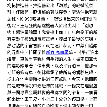
枸杞推進器。推進器發出「滋滋」的輕微煎煮
聲，伴隨著一股濃郁的蔘味爆發。廖沾沾抱著蒜
泥缸、K-999咬著他，一起從撞出來的洞口衝向
後院。王醋狂的醋罐機器人發出尖叫：「別想
逃！醬油黨餘孽！我會追上你！」店內剩下的所
有空盤子被醋酸氣波震碎，發出了最後的哀鳴。
廖沾沾的宇宙冒險，就在這片蒜泥、中藥和醋酸
的混亂中，拉開了帷
新竹 高血壓
幕。《平行泊車
維度：車位爭奪戰》何手殘的人生，被兩個巨大
的陰影籠罩著：停車費，以及平行泊車。他那輛
老舊的掀背車，彷彿繼承了他所有的駕駛焦慮，
從未在他需要時提供過任何幫助。今天，他面臨
的是城市傳說中最恐怖的挑戰，一條夾在理髮店
與一間專賣金屬雕像的畫廊之間的窄巷。一個看
起來比他車子尺寸小上三十公分的停車格，上面
還灑著一層可疑的白色粉末。何手殘深吸一口