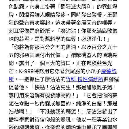
色醋霧。它身上掛著「醋狂派大勝利」的霓虹燈
牌，閃爍得讓人眼睛發疼，同時發出警報。王醋
狂的聲音再次響起，這次帶著金屬回音的嘲弄，
刺耳得像是磨砂紙。「廖沾沾！你那充滿腐敗氣
味的蒜泥，是對醬料學的侮辱！必須淨化！」
「你將為你那百分之五的醬油，以及百分之九十
五的邪惡蒜頭付出代價！」醋罐機器人的頂端裂
開，露出了一個巨大的管口，正在聚積藍色光
芒。K-999特務用它穿著燕尾服的小爪子
康德診
所
，一把抓住了廖沾沾的
竹科 慢性病診所
褲腳催
促著他。「快點！沾沾先生！那是醋酸離子炮！
專門用來溶解有機發酵物的！」「它會把你的蒜
泥在零點一秒內變成無菌的、純淨的白醋！那是
浩劫啊！」「不准動我的蒜泥！」廖沾沾發出了
醬料學家對待信仰般的怒吼。他以一種專業包水
餃的極限速度，從旁邊的麵粉堆中抓起了兩團麵