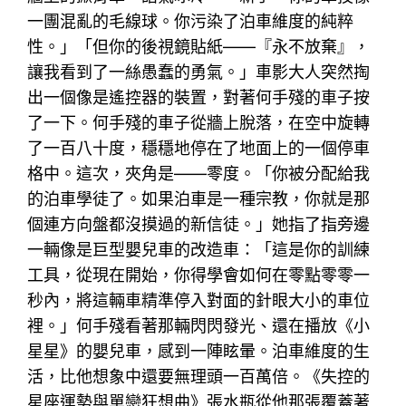
一團混亂的毛線球。你污染了泊車維度的純粹
性。」「但你的後視鏡貼紙——『永不放棄』，
讓我看到了一絲愚蠢的勇氣。」車影大人突然掏
出一個像是遙控器的裝置，對著何手殘的車子按
了一下。何手殘的車子從牆上脫落，在空中旋轉
了一百八十度，穩穩地停在了地面上的一個停車
格中。這次，夾角是——零度。「你被分配給我
的泊車學徒了。如果泊車是一種宗教，你就是那
個連方向盤都沒摸過的新信徒。」她指了指旁邊
一輛像是巨型嬰兒車的改造車：「這是你的訓練
工具，從現在開始，你得學會如何在零點零零一
秒內，將這輛車精準停入對面的針眼大小的車位
裡。」何手殘看著那輛閃閃發光、還在播放《小
星星》的嬰兒車，感到一陣眩暈。泊車維度的生
活，比他想象中還要無理頭一百萬倍。《失控的
星座運勢與單戀狂想曲》張水瓶從他那張覆蓋著