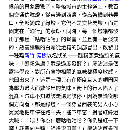
眼前的景象震驚了。整條城市的主幹道上，數百
個交通信號燈，從東邊到西邊，從高架橋到巷弄
口，全部變成了綠燈。它們不是交替閃爍，而是
固定在「通行」的狀態，同時，每一個燈箱都發
出了那種「咕嚕咕嚕」的聲音，並且有一層淡淡
的、熱氣騰騰的白霧從燈箱的頂部冒出，散發出
一種難
新竹 健檢
以名狀的——麵粉蒸煮過頭的氣
味。「麵粉焦慮？還是過度發酵？」廖沾沾是個
醬料學家，對所有食物相關的氣味都極度敏感。
他聞出來了，這是一種只有在極度巨大的麵團因
為壓力過大而散發出的氣味。街上的行人陷入了
混亂。汽車不知道該走還是該停，因為無論從哪
個方向看，都是綠燈。一個穿著西裝的男人小心
翼翼地把車停在路中央，搖下車窗，對著紅綠燈
大喊：「喂！你為什麼咕嚕咕嚕？你倒是紅一下
啊！我要向左轉！綠燈沒用啊！」廖沾沾感覺到