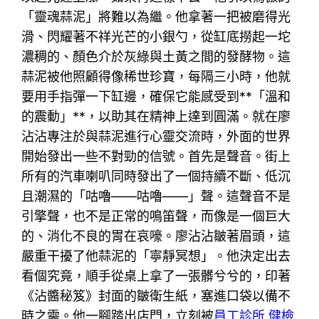
「靈魂蒜泥」將難以為繼。他拿著一把被磨得光
滑、閃耀著不祥光芒的小銀勺，從缸底撈起一坨
濃稠的、顏色介於灰綠與土黃之間的發酵物。這
蒜泥被他照顧得像稀世珍寶，每隔三小時，他就
要用手指彈一下缸邊，確保它能感受到**「溫和
的震動」**，以助其在精神上達到圓滿。就在廖
沾沾專注於與蒜泥進行心靈交流時，外面的世界
開始發出一些不對勁的信號。首先是聲音。街上
所有的汽車喇叭同時發出了一個持續不斷、低沉
且潮濕的「咕嚕——咕嚕——」聲。這聲音不是
引擎聲，也不是正常的鳴笛聲，而像是一個巨大
的、消化不良的胃在哀嚎。廖沾沾皺著眉頭，這
嚴重干擾了他蒜泥的「寧靜冥想」。他決定出去
看個究竟，順手從桌上拿了一張髒兮兮的，印著
《沾醬秘笈》封面的皺衛生紙，塞進口袋以備不
時之需。他一腳踏出店門，立刻被
員工診所 健檢