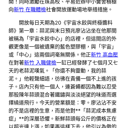
開！同時激勵在珠高校、平易近辦中小黌舍積極
向
新竹 在職體檢
社會開放運動場地舉措措施。
開放每日天期為20《宇宙水餃與終極醬料
師》第一章：蒜泥與末日預兆廖沾沾坐在他那間
被稱為「宇宙水餃中心」的店裡，但這間店的外
觀更像是一個被遺棄的藍色塑膠棚，與「宇宙」
或「中心」這兩個詞毫無關係。他正
新竹 高血壓
在對著
新竹 入職健檢
一缸已經發酵了七個月又七
天的老蒜泥嘆氣。「你還不夠靈動，我的蒜
泥。」他輕聲細語，彷彿在責備一個不上進的孩
子。店內只有他一個人，連蒼蠅都因為難以忍受
那股陳年蒜頭混合著鐵鏽與淡淡絕望的味道而選
擇繞道飛行。今天的營業額是：零。廖沾沾不安
的不是店裡的生意，而是他對**「蒜泥成本焦慮
症」**的深層恐懼。新鮮蒜頭每公斤的價格正在
以超光速上漲，如果再這樣下去，他引以為傲的