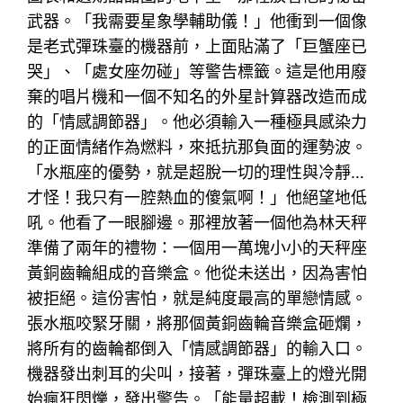
武器。「我需要星象學輔助儀！」他衝到一個像
是老式彈珠臺的機器前，上面貼滿了「巨蟹座已
哭」、「處女座勿碰」等警告標籤。這是他用廢
棄的唱片機和一個不知名的外星計算器改造而成
的「情感調節器」。他必須輸入一種極具感染力
的正面情緒作為燃料，來抵抗那負面的運勢波。
「水瓶座的優勢，就是超脫一切的理性與冷靜…
才怪！我只有一腔熱血的傻氣啊！」他絕望地低
吼。他看了一眼腳邊。那裡放著一個他為林天秤
準備了兩年的禮物：一個用一萬塊小小的天秤座
黃銅齒輪組成的音樂盒。他從未送出，因為害怕
被拒絕。這份害怕，就是純度最高的單戀情感。
張水瓶咬緊牙關，將那個黃銅齒輪音樂盒砸爛，
將所有的齒輪都倒入「情感調節器」的輸入口。
機器發出刺耳的尖叫，接著，彈珠臺上的燈光開
始瘋狂閃爍，發出警告。「能量超載！檢測到極