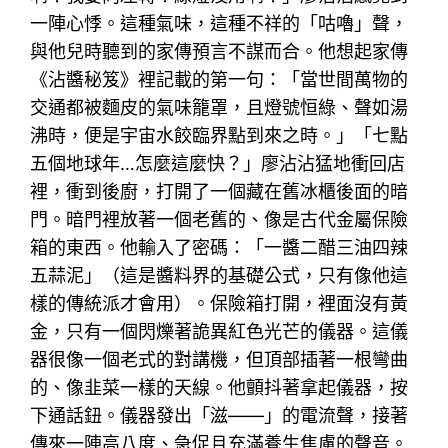
一陣心悸。這種氣味，這種不祥的「咕嚕」聲，
與他兒時聽到的家傳預言不謀而合。他想起家傳
《沾醬秘笈》裡記載的第一句：「當世間萬物的
交通都被麵皮的氣味籠罩，且燈號恒綠、聲如湯
沸時，便是宇宙水餃臨界點到來之時。」「七點
五個地球年…怎麼這麼快？」廖沾沾猛地衝回店
裡，衝到後廚，打開了一個藏在舊冰櫃後面的暗
門。暗門裡放著一個老舊的、像是古代金屬保險
箱的東西。他輸入了密碼：「一醬二醋三油四辣
五蒜泥」（這是醬料界的基礎公式，只有像他這
樣的傳統派才會用）。保險箱打開，裡面沒有黃
金，只有一個閃爍著詭異紅色光芒的儀器。這儀
器很像一個老式的對講機，但頂部插著一根彎曲
的、像韭菜一樣的天線。他顫抖著拿起儀器，按
下通話鈕。儀器發出「滋——」的電流聲，接著
傳來一陣高八度、急促且充滿養生焦慮的聲音。