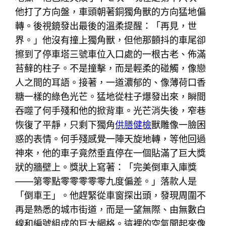
他打了方向盤，車頭朝著銅獨角獸的方向猛地偏
轉。後視鏡發出最後的溫柔提醒：「再見，世
界。」他沒有撞上獨角獸，但他那顫抖的車尾卻
擦到了停車塔三號車位入口處的一根古老、佈滿
苔蘚的柱子。不是撞擊，而是輕柔的碰觸，像戀
人之間的耳語。接著，一道濃郁的、像薄荷口香
糖一樣的綠色光芒。猛地從柱子爆發出來，瞬間
吞噬了何手殘和他的掀背車。光芒消失後，窄巷
恢復了平靜，只剩下獨角
供膳健檢
獸雕像一臉困
惑的表情。何手殘感覺一陣天旋地轉，等他回過
神來，他的車子竟然垂直停在一個貼滿了巨大獎
狀的牆壁上。獎狀上寫著：「完美倒車入庫獎
——第零點零零零零零九度偏差。」落款人是
「倒車王」。他趕緊從車窗探出頭，發現周圍不
再是熟悉的城市街道，而是一望無際、由無數白
線和編號組成的巨大網格。這裡的空氣聞起來像