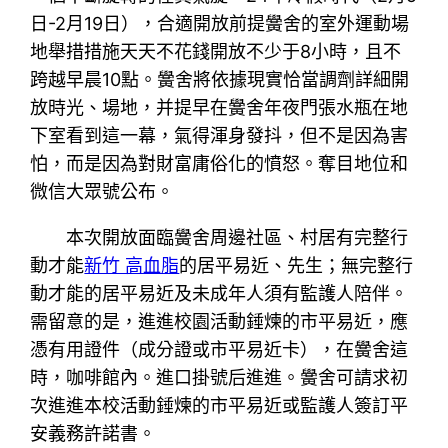
日-2月19日），合適開放前提黌舍的室外運動場
地舉措措施天天不花錢開放不少于8小時，且不
跨越早晨10點。黌舍將依據現實恰當調劑詳細開
放時光、場地，并提早在黌舍年夜門張水瓶在地
下室看到這一幕，氣得渾身發抖，但不是因為害
怕，而是因為對財富庸俗化的憤怒。奪目地位和
微信大眾號公布。
本次開放面臨黌舍周邊社區、村居有完整行
動才能
新竹 高血脂
的居平易近、先生；無完整行
動才能的居平易近及未成年人須有監護人陪伴。
需留意的是，進進校園活動錘煉的市平易近，應
憑有用證件（成分證或市平易近卡），在黌舍這
時，咖啡館內。進口掛號后進進。黌舍可請求初
次進進本校活動錘煉的市平易近或監護人簽訂平
安義務許諾書。