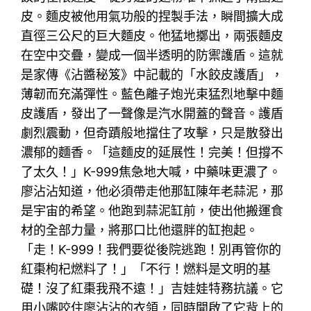
皮。麵皮被他用氣功般的捏製手法，瞬間擴大成
直徑三公尺的巨大麵皮。他猛地擲出，兩張麵皮
在空中交疊，變成一個半透明的防禦護盾。這就
是家傳《沾醬秘笈》中記載的「水餃皮護盾」，
薄韌而充滿彈性。藍色離子炮光束猛烈地擊中麵
皮護盾，發出了一聲像是汽水開蓋的聲音。護盾
劇烈震動，但奇蹟般地擋住了攻擊，只是散發出
濃郁的麵香。「這麵皮的延展性！完美！但撐不
了太久！」K-999焦急地大喊，中藥味更濃了。
廖沾沾知道，他必須帶走他那缸陳年老蒜泥，那
是宇宙的希望。他跑到蒜泥缸前，使出他搬運食
材的全部力量，將那口比他還胖的缸抱起。
「走！K-999！我們要從後院逃跑！別再管你的
紅棗枸杞燃料了！」「不行！燃料是文明的基
礎！沒了紅棗我飛不遠！」吉娃娃特務抗議。它
用小嘴咬住廖沾沾的衣領，同時開啟了它背上的