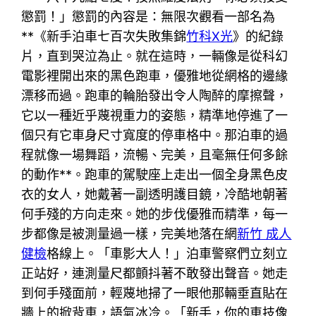
懲罰！」懲罰的內容是：無限次觀看一部名為
**《新手泊車七百次失敗集錦
竹科X光
》的紀錄
片，直到哭泣為止。就在這時，一輛像是從科幻
電影裡開出來的黑色跑車，優雅地從網格的邊緣
漂移而過。跑車的輪胎發出令人陶醉的摩擦聲，
它以一種近乎蔑視重力的姿態，精準地停進了一
個只有它車身尺寸寬度的停車格中。那泊車的過
程就像一場舞蹈，流暢、完美，且毫無任何多餘
的動作**。跑車的駕駛座上走出一個全身黑色皮
衣的女人，她戴著一副透明護目鏡，冷酷地朝著
何手殘的方向走來。她的步伐優雅而精準，每一
步都像是被測量過一樣，完美地落在網
新竹 成人
健檢
格線上。「車影大人！」泊車警察們立刻立
正站好，連測量尺都顫抖著不敢發出聲音。她走
到何手殘面前，輕蔑地掃了一眼他那輛垂直貼在
牆上的掀背車，語氣冰冷。「新手，你的車技像