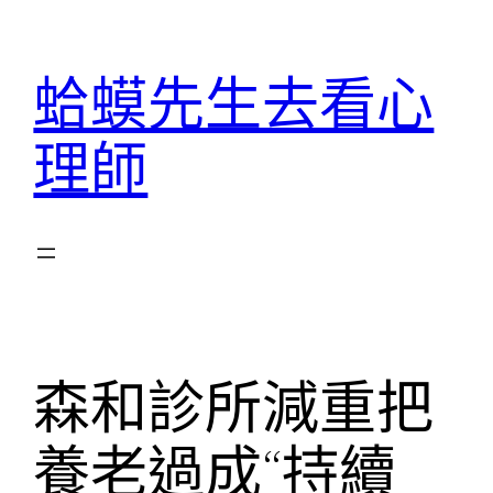
跳
至
蛤蟆先生去看心
主
要
理師
內
容
森和診所減重把
養老過成“持續