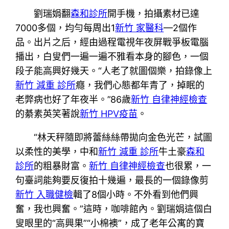
劉瑞娟翻
森和診所
開手機，拍攝素材已達
7000多個，均勻每周出1
新竹 家醫科
—2個作
品。出片之后，經由過程電視年夜屏戰爭板電腦
播出，白叟們一遍一遍不雅看本身的腳色，一個
段子能高興好幾天。“人老了就圖個樂，拍錄像上
新竹 減重 診所
癮，我們心態都年青了，掉眠的
老弊病也好了年夜半。”86歲
新竹 自律神經檢查
的綦素英笑著說
新竹 HPV疫苗
。
“林天秤隨即將蕾絲絲帶拋向金色光芒，試圖
以柔性的美學，中和
新竹 減重 診所
牛土豪
森和
診所
的粗暴財富。
新竹 自律神經檢查
也很累，一
句臺詞能夠要反復拍十幾遍，最長的一個錄像剪
新竹 入職健檢
輯了8個小時。不外看到他們興
奮，我也興奮。”這時，咖啡館內。劉瑞娟這個白
叟眼里的“高興果”“小棉襖”，成了老年公寓的寶