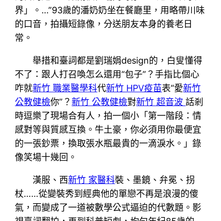
界」。…”93歲的潘奶奶坐在餐廳里，用略帶川味
的口音，拍攝短錄像，分送朋友本身的養老日
常。
舉措和臺詞都是劉瑞娟design的，白叟懂得
不了：跟人打召喚怎么還用“包子”？手指比個心
咋就
新竹 職業醫學科
代
新竹 HPV疫苗
表“愛
新竹
公教健檢
你”？
新竹 公教健檢
對
新竹 超音波
話剎
時逗樂了現場合有人，拍一個小「第一階段：情
感對等與質感互換。牛土豪，你必須用你最便宜
的一張鈔票，換取張水瓶最貴的一滴淚水。」錄
像笑場十幾回。
漢服、西
新竹 家醫科
裝、墨鏡、弁冕、拐
杖……從變裝秀到經典他的單戀不再是浪漫的傻
氣，而變成了一道被數學公式逼迫的代數題。影