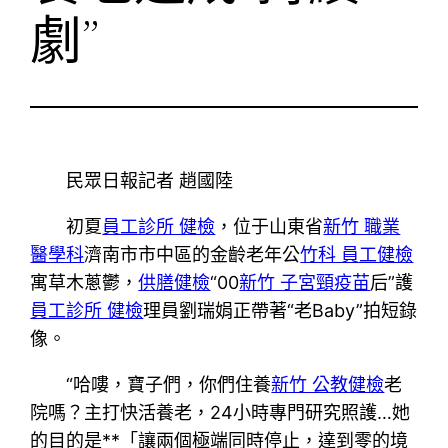
劇”
民眾日報記者 趙國陸
初夏
員工診所 健檢
，位于山東省
新竹 職業
醫學科
濟南市市中區的金齡老年公
竹科 員工健檢
寓草木蔥鬱，
供膳健檢
“00
新竹 子宮頸疫苗
后”護
員工診所 健檢
理員劉瑞娟正帶著“老Baby”拍短錄
像。
“哈嘍，寶子們，你們住養
新竹 公教健檢
老
院嗎？主打快活養老，24小時專門研究照護…她
的目的是**「讓兩個極端同時停止，達到零的境