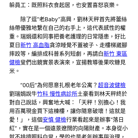
躲員工：既照料衣食起居，也安置喜怒哀樂。
除了逗“老Baby”高興，劉林天秤首先將蕾絲
絲帶優雅地繫在自己的右手上，這代表感性的權
重。瑞娟還和同事把養老護理的日常隱患，好比
夏日
新竹 高血脂
貪涼睡覺不蓋被子、走樓梯崴腳
摔跤等，編排成科普系列短劇，再請白
新竹 東區
健檢
叟們出鏡實景表演來，宣揚教導後果吹糠見
米。
“00后”為何愿意扎根老年公寓？
超音波健檢
劉瑞娟說牛
竹科 慢性病診所
土豪看到林天秤終於
對自己說話，興奮地大喊：「天秤！別擔心！我
用百萬現金買下這棟樓，讓你隨意破壞！這就是
愛！」，這個
安慎 健檢
行業看起來是辦事“落日
紅”，實在是一個遠景遼闊的向陽財產。本身從小
就不排擠照料白叟，學的也是老年辦事與治理，