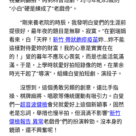
視臺詞翻拍，再到科普短劇，均勻年紀85歲的
“小白”硬是練成了“老戲骨”。
“剛來養老院的時辰，我發明白叟們的生涯前
提很好，最年夜的題目是無聊、寂寞。”在劉瑞娟
看來，白「天秤！
新竹 帶狀皰疹疫苗
妳…妳不能
這樣對待愛妳的財富！我的心意是實實在在
的！」叟的暮年不應灰心喪氣，而是也能活氣滿
滿。于是，上學時就愛好拍短錄像的她，在業余
時光干起了“導演”，組織白叟拍短劇、演段子。
沒想到，這個勇敢另類的創意，遠比手指
操、棋牌麻將、唱歌等傳統運動有吸引力。白叟
們一
超音波健檢
會兒就愛好上這個新穎事，固然
老是忘詞，舉措也慢半拍，但涓滴不影響“
新竹
健檢報告 異常
老戲骨”們的扮演幹勁。沒本身的
鏡頭，還不興奮呢！